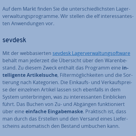
Auf dem Markt finden Sie die un­ter­schied­lichs­ten La­ger­
ver­wal­tungs­pro­gram­me. Wir stellen die elf in­ter­es­san­tes­
ten An­wen­dun­gen vor.
sevdesk
Mit der web­ba­sier­ten
sevdesk La­ger­ver­wal­tung­s­oft­ware
behält man jederzeit die Übersicht über den Wa­ren­be­
stand. Zu diesem Zweck enthält das Programm eine
in­
tel­li­gen­te Ar­ti­kel­su­che
, Fil­ter­mög­lich­kei­ten und die Sor­
tie­rung nach Ka­te­go­rien. Die Einkaufs- und Ver­kaufs­prei­
se der einzelnen Artikel lassen sich ebenfalls in dem
System un­ter­brin­gen, was zu in­ter­es­san­ten Ein­bli­cken
führt. Das Buchen von Zu- und Abgängen funk­tio­niert
über eine
einfache Ein­ga­be­mas­ke
. Praktisch ist, dass
man durch das Erstellen und den Versand eines Lie­fer­
scheins au­to­ma­tisch den Bestand umbuchen kann.