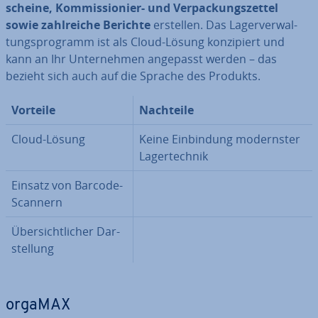
schei­ne, Kom­mis­sio­nier- und Ver­pa­ckungs­zet­tel
sowie zahl­rei­che Berichte
erstellen. Das La­ger­ver­wal­
tungs­pro­gramm ist als Cloud-Lösung kon­zi­piert und
kann an Ihr Un­ter­neh­men angepasst werden – das
bezieht sich auch auf die Sprache des Produkts.
Vorteile
Nachteile
Cloud-Lösung
Keine Ein­bin­dung mo­derns­ter
La­ger­tech­nik
Einsatz von Barcode-
Scannern
Über­sicht­li­cher Dar­
stel­lung
orgaMAX