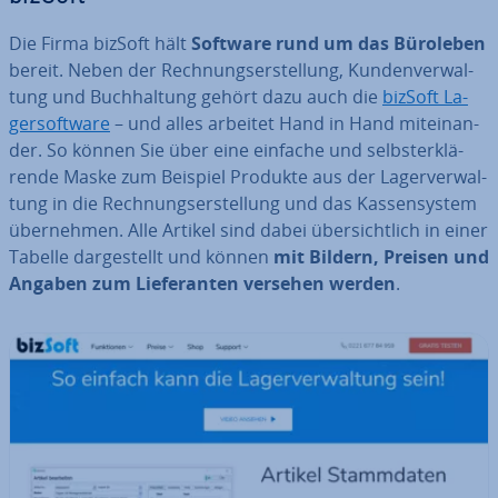
Die Firma bizSoft hält
Software rund um das Büroleben
bereit. Neben der Rech­nungs­er­stel­lung, Kun­den­ver­wal­
tung und Buch­hal­tung gehört dazu auch die
bizSoft La­
ger­soft­ware
– und alles arbeitet Hand in Hand mit­ein­an­
der. So können Sie über eine einfache und selbst­er­klä­
ren­de Maske zum Beispiel Produkte aus der La­ger­ver­wal­
tung in die Rech­nungs­er­stel­lung und das Kas­sen­sys­tem
über­neh­men. Alle Artikel sind dabei über­sicht­lich in einer
Tabelle dar­ge­stellt und können
mit Bildern, Preisen und
Angaben zum Lie­fe­ran­ten versehen werden
.