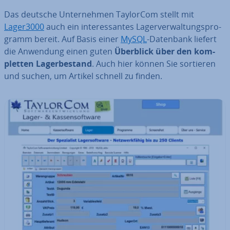
Das deutsche Un­ter­neh­men TaylorCom stellt mit
Lager3000
auch ein in­ter­es­san­tes La­ger­ver­wal­tungs­pro­
gramm bereit. Auf Basis einer
MySQL
-Datenbank liefert
die Anwendung einen guten
Überblick über den kom­
plet­ten La­ger­be­stand
. Auch hier können Sie sortieren
und suchen, um Artikel schnell zu finden.