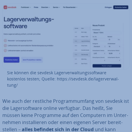
Sie können die sevdesk La­ger­ver­wal­tungs­soft­ware
kostenlos testen; Quelle: https://sevdesk.de/la­ger­ver­wal­
tung/
Wie auch der restliche Pro­gramm­um­fang von sevdesk ist
die La­ger­soft­ware online verfügbar. Das heißt, Sie
müssen keine Programme auf den Computern im Un­ter­
neh­men in­stal­lie­ren oder einen eigenen Server be­reit­
stel­len –
alles befindet sich in der Cloud
und kann