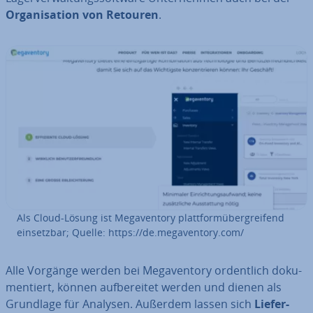
Or­ga­ni­sa­ti­on von Retouren
.
Als Cloud-Lösung ist Me­ga­ven­to­ry platt­form­über­grei­fend
ein­setz­bar; Quelle: https://de.me­ga­ven­to­ry.com/
Alle Vorgänge werden bei Me­ga­ven­to­ry or­dent­lich do­ku­
men­tiert, können auf­be­rei­tet werden und dienen als
Grundlage für Analysen. Außerdem lassen sich
Lie­fer­