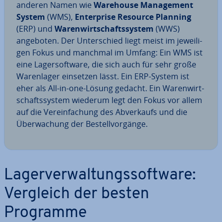
anderen Namen wie
Warehouse Ma­nage­ment
System
(WMS),
En­ter­pri­se Resource Planning
(ERP) und
Wa­ren­wirt­schafts­sys­tem
(WWS)
angeboten. Der Un­ter­schied liegt meist im je­wei­li­
gen Fokus und manchmal im Umfang: Ein WMS ist
eine La­ger­soft­ware, die sich auch für sehr große
Wa­ren­la­ger einsetzen lässt. Ein ERP-System ist
eher als All-in-one-Lösung gedacht. Ein Wa­ren­wirt­
schafts­sys­tem wiederum legt den Fokus vor allem
auf die Ver­ein­fa­chung des Ab­ver­kaufs und die
Über­wa­chung der Be­stell­vor­gän­ge.
La­ger­ver­wal­tungs­soft­ware:
Vergleich der besten
Programme