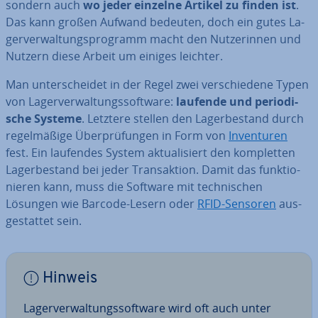
sondern auch
wo jeder einzelne Artikel zu finden ist
.
Das kann großen Aufwand bedeuten, doch ein gutes La­
ger­ver­wal­tungs­pro­gramm macht den Nut­ze­rin­nen und
Nutzern diese Arbeit um einiges leichter.
Man un­ter­schei­det in der Regel zwei ver­schie­de­ne Typen
von La­ger­ver­wal­tungs­soft­ware:
laufende und pe­ri­odi­
sche Systeme
. Letztere stellen den La­ger­be­stand durch
re­gel­mä­ßi­ge Über­prü­fun­gen in Form von
In­ven­tu­ren
fest. Ein laufendes System ak­tua­li­siert den kom­plet­ten
La­ger­be­stand bei jeder Trans­ak­ti­on. Damit das funk­tio­
nie­ren kann, muss die Software mit tech­ni­schen
Lösungen wie Barcode-Lesern oder
RFID-Sensoren
aus­
ge­stat­tet sein.
Hinweis
La­ger­ver­wal­tungs­soft­ware wird oft auch unter