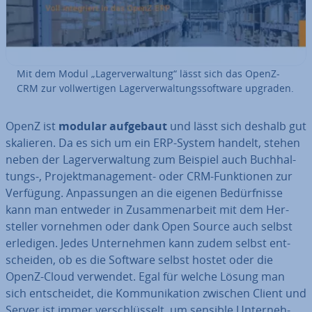
Mit dem Modul „La­ger­ver­wal­tung“ lässt sich das OpenZ-
CRM zur voll­wer­ti­gen La­ger­ver­wal­tungs­soft­ware upgraden.
OpenZ ist
modular aufgebaut
und lässt sich deshalb gut
skalieren. Da es sich um ein ERP-System handelt, stehen
neben der La­ger­ver­wal­tung zum Beispiel auch Buch­hal­
tungs-, Pro­jekt­ma­nage­ment- oder CRM-Funk­tio­nen zur
Verfügung. An­pas­sun­gen an die eigenen Be­dürf­nis­se
kann man entweder in Zu­sam­men­ar­beit mit dem Her­
stel­ler vornehmen oder dank Open Source auch selbst
erledigen. Jedes Un­ter­neh­men kann zudem selbst ent­
schei­den, ob es die Software selbst hostet oder die
OpenZ-Cloud verwendet. Egal für welche Lösung man
sich ent­schei­det, die Kom­mu­ni­ka­ti­on zwischen Client und
Server ist immer ver­schlüs­selt, um sensible Un­ter­neh­