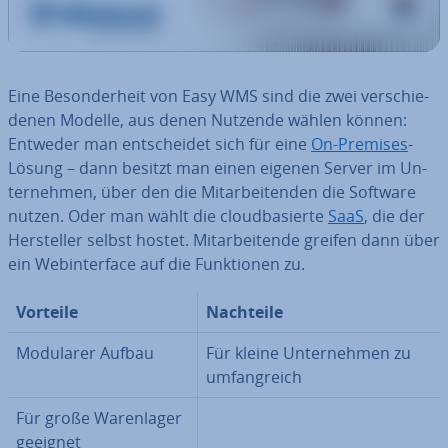
Eine Be­son­der­heit von Easy WMS sind die zwei ver­schie­
de­nen Modelle, aus denen Nutzende wählen können:
Entweder man ent­schei­det sich für eine
On-Premises
-
Lösung – dann besitzt man einen eigenen Server im Un­
ter­neh­men, über den die Mit­ar­bei­ten­den die Software
nutzen. Oder man wählt die cloud­ba­sier­te
SaaS
, die der
Her­stel­ler selbst hostet. Mit­ar­bei­ten­de greifen dann über
ein Web­in­ter­face auf die Funk­tio­nen zu.
Vorteile
Nachteile
Modularer Aufbau
Für kleine Un­ter­neh­men zu
um­fang­reich
Für große Wa­ren­la­ger
geeignet