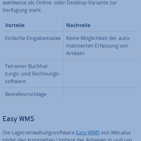
wahlweise als Online- oder Desktop-Variante zur
Verfügung steht.
Vorteile
Nachteile
Einfache Ein­ga­be­mas­ke
Keine Mög­lich­keit der au­to­
ma­ti­sier­ten Erfassung von
Artikeln
Teil einer Buch­hal­
tungs- und Rech­nungs­
soft­ware
Be­stell­vor­schlä­ge
Easy WMS
Die La­ger­ver­wal­tungs­soft­ware
Easy WMS
von Mecalux
bildet den kom­plet­ten Umfang der Arbeiten in und um