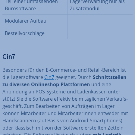
Teil einer um­fas­sen­den
La­ger­ver­wal­tung nur als
Bü­ro­soft­ware
Zu­satz­mo­dul
Modularer Aufbau
Be­stell­vor­schlä­ge
Cin7
Besonders für den E-Commerce- und Retail-Bereich ist
die La­ger­soft­ware
Cin7
geeignet. Durch
Schnitt­stel­len
zu diversen On­line­shop-Platt­for­men
und eine
Anbindung an POS-Systeme und La­den­kas­sen un­ter­
stützt Sie die Software effektiv beim täglichen Ver­kaufs­
ge­schäft. Zum Be­ar­bei­ten von Aufträgen im Lager
können Mit­ar­bei­ter und Mit­ar­bei­te­rin­nen entweder mit
Hand­scan­nern (auf Basis von Android-Smart­phones)
oder klassisch mit von der Software er­stell­ten Zetteln
arbeiten. Die Software lässt sich zudem
mit Logistik-