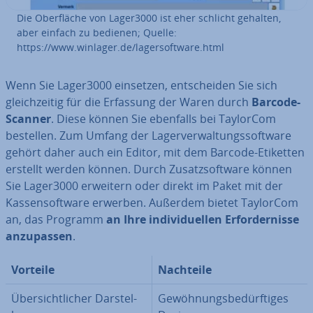
Die Ober­flä­che von Lager3000 ist eher schlicht gehalten,
aber einfach zu bedienen; Quelle:
https://www.winlager.de/la­ger­soft­ware.html
Wenn Sie Lager3000 einsetzen, ent­schei­den Sie sich
gleich­zei­tig für die Erfassung der Waren durch
Barcode-
Scanner
. Diese können Sie ebenfalls bei TaylorCom
bestellen. Zum Umfang der La­ger­ver­wal­tungs­soft­ware
gehört daher auch ein Editor, mit dem Barcode-Etiketten
erstellt werden können. Durch Zu­satz­soft­ware können
Sie Lager3000 erweitern oder direkt im Paket mit der
Kas­sen­soft­ware erwerben. Außerdem bietet TaylorCom
an, das Programm
an Ihre in­di­vi­du­el­len Er­for­der­nis­se
an­zu­pas­sen
.
Vorteile
Nachteile
Über­sicht­li­cher Dar­stel­
Ge­wöh­nungs­be­dürf­ti­ges