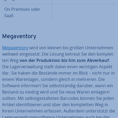
On-Premises oder
SaaS
Me­ga­ven­to­ry
Me­ga­ven­to­ry
wird von kleinen bis großen Un­ter­neh­men
weltweit ein­ge­setzt. Die Lösung betreut Sie den kom­plet­
ten Weg
von der Pro­duk­ti­on bis hin zum Abverkauf
.
Die La­ger­ver­wal­tung stellt dabei einen wichtigen Aspekt
dar. Sie haben die Bestände immer im Blick – nicht nur in
einem Wa­ren­la­ger, sondern gleich in mehreren. Die
Software in­for­miert Sie selbst­stän­dig darüber, wann ein
Bestand zu niedrig wird und Sie neue Waren einlagern
sollten. Mit selbst­ge­stal­te­ten Barcodes können Sie jeden
Artikel iden­ti­fi­zie­ren und über den kom­plet­ten Weg in
Ihrem Un­ter­neh­men erfassen. Außerdem un­ter­stützt die
La­ger­ver­wal­tungs­soft­ware Un­ter­neh­men auch bei der