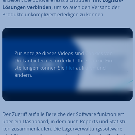
Lösungen verbinden
, um so auch den Versand der
Produkte un­kom­pli­ziert erledigen zu können.
Zur Anzeige dieses Videos sind Cookies von
Dritt­an­bie­tern er­for­der­lich. Ihre Cookie-Ein­
stel­lun­gen können Sie
hier
aufrufen und
ändern.
Der Zugriff auf alle Bereiche der Software funk­tio­niert
über ein Dashboard, in dem auch Reports und Sta­tis­ti­
ken zu­sam­men­lau­fen. Die La­ger­ver­wal­tungs­soft­ware