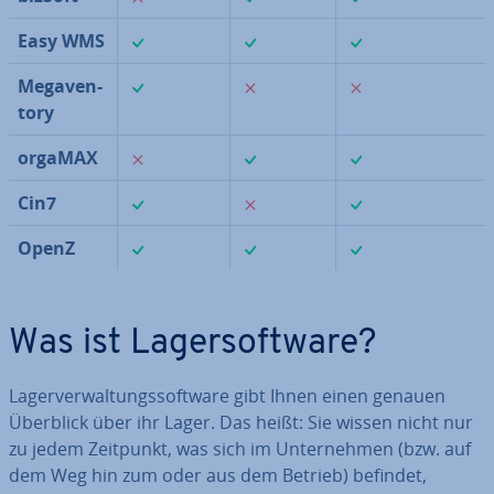
✓
✓
✓
Easy WMS
✓
✗
✗
Me­ga­ven­
to­ry
✗
✓
✓
orgaMAX
✓
✗
✓
Cin7
✓
✓
✓
OpenZ
Was ist La­ger­soft­ware?
La­ger­ver­wal­tungs­soft­ware gibt Ihnen einen genauen
Überblick über ihr Lager. Das heißt: Sie wissen nicht nur
zu jedem Zeitpunkt, was sich im Un­ter­neh­men (bzw. auf
dem Weg hin zum oder aus dem Betrieb) befindet,