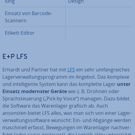
lung
Design
Einsatz von Barcode-
Scannern
Etikett-Editor
E+P LFS
Erhardt und Partner hat mit
LFS
ein sehr um­fang­rei­ches
La­ger­ver­wal­tungs­pro­gramm im Angebot. Das komplexe
und in­tel­li­gen­te System kann das komplette Lager
unter
Einsatz mo­derns­ter Geräte
wie z. B. Drohnen oder
Sprach­steue­rung („Pick by Voice“) managen. Dazu bildet
die Software das Wa­ren­la­ger grafisch ab. Auch
ansonsten bietet LFS alles, was man sich von einer La­ger­
ver­wal­tungs­soft­ware wünscht: Ein- und Abgänge werden
ma­schi­nell erfasst, Be­we­gun­gen im Wa­ren­la­ger nach­ver­
folgt (oder sogar gesteuert), die Logistik aktiv un­ter­stützt.