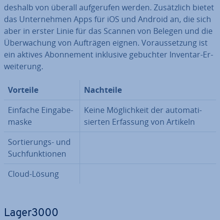
deshalb von überall auf­ge­ru­fen werden. Zu­sätz­lich bietet
das Un­ter­neh­men Apps für iOS und Android an, die sich
aber in erster Linie für das Scannen von Belegen und die
Über­wa­chung von Aufträgen eignen. Vor­aus­set­zung ist
ein aktives Abon­ne­ment inklusive gebuchter Inventar-Er­
wei­te­rung.
Vorteile
Nachteile
Einfache Ein­ga­be­
Keine Mög­lich­keit der au­to­ma­ti­
mas­ke
sier­ten Erfassung von Artikeln
Sor­tie­rungs- und
Such­funk­tio­nen
Cloud-Lösung
Lager3000