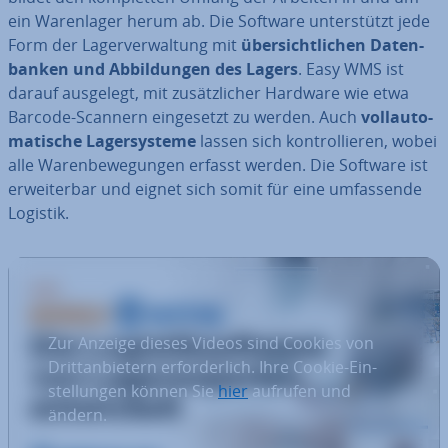
ein Wa­ren­la­ger herum ab. Die Software un­ter­stützt jede
Form der La­ger­ver­wal­tung mit
über­sicht­li­chen Da­ten­
ban­ken und Ab­bil­dun­gen des Lagers
. Easy WMS ist
darauf ausgelegt, mit zu­sätz­li­cher Hardware wie etwa
Barcode-Scannern ein­ge­setzt zu werden. Auch
voll­au­to­
ma­ti­sche La­ger­sys­te­me
lassen sich kon­trol­lie­ren, wobei
alle Wa­ren­be­we­gun­gen erfasst werden. Die Software ist
er­wei­ter­bar und eignet sich somit für eine um­fas­sen­de
Logistik.
Zur Anzeige dieses Videos sind Cookies von
Dritt­an­bie­tern er­for­der­lich. Ihre Cookie-Ein­
stel­lun­gen können Sie
hier
aufrufen und
ändern.