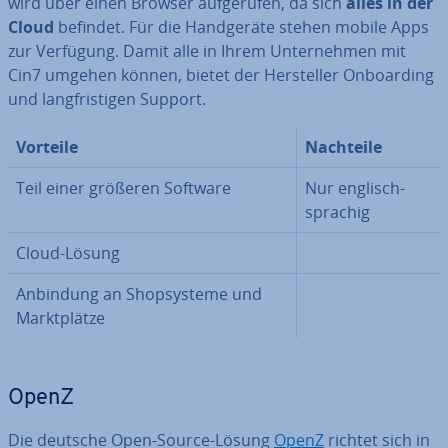
wird über einen Browser auf­ge­ru­fen, da sich
alles in der
Cloud
befindet. Für die Hand­ge­rä­te stehen mobile Apps
zur Verfügung. Damit alle in Ihrem Un­ter­neh­men mit
Cin7 umgehen können, bietet der Her­stel­ler On­boar­ding
und lang­fris­ti­gen Support.
Vorteile
Nachteile
Teil einer größeren Software
Nur eng­lisch­
spra­chig
Cloud-Lösung
Anbindung an Shop­sys­te­me und
Markt­plät­ze
OpenZ
Die deutsche Open-Source-Lösung
OpenZ
richtet sich in