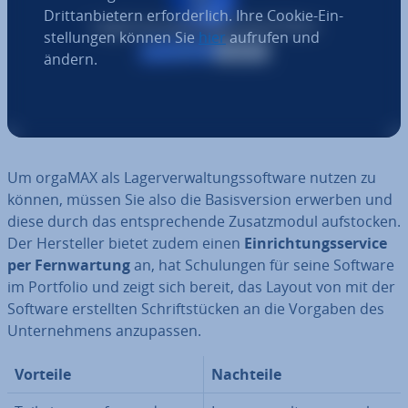
Dritt­an­bie­tern er­for­der­lich. Ihre Cookie-Ein­
stel­lun­gen können Sie
hier
aufrufen und
ändern.
Um orgaMAX als La­ger­ver­wal­tungs­soft­ware nutzen zu
können, müssen Sie also die Ba­sis­ver­si­on erwerben und
diese durch das ent­spre­chen­de Zu­satz­mo­dul auf­sto­cken.
Der Her­stel­ler bietet zudem einen
Ein­rich­tungs­ser­vice
per Fern­war­tung
an, hat Schu­lun­gen für seine Software
im Portfolio und zeigt sich bereit, das Layout von mit der
Software er­stell­ten Schrift­stü­cken an die Vorgaben des
Un­ter­neh­mens an­zu­pas­sen.
Vorteile
Nachteile