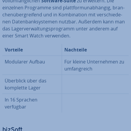
voll­um­fäng­li­chen
Software-Suite
zu erweitern. Die
einzelnen Programme sind platt­form­un­ab­hän­gig, bran­
chen­über­grei­fend und in Kom­bi­na­ti­on mit ver­schie­de­
nen Da­ten­bank­sys­te­men nutzbar. Außerdem kann man
das La­ger­ver­wal­tungs­pro­gramm unter anderem auf
einer Smart Watch verwenden.
Vorteile
Nachteile
Modularer Aufbau
Für kleine Un­ter­neh­men zu
um­fang­reich
Überblick über das
komplette Lager
In 16 Sprachen
verfügbar
bizSoft