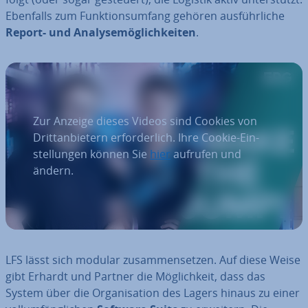
Ebenfalls zum Funk­ti­ons­um­fang gehören aus­führ­li­che
Report- und Ana­ly­se­mög­lich­kei­ten
.
Zur Anzeige dieses Videos sind Cookies von
Dritt­an­bie­tern er­for­der­lich. Ihre Cookie-Ein­
stel­lun­gen können Sie
hier
aufrufen und
ändern.
LFS lässt sich modular zu­sam­men­set­zen. Auf diese Weise
gibt Erhardt und Partner die Mög­lich­keit, dass das
System über die Or­ga­ni­sa­ti­on des Lagers hinaus zu einer