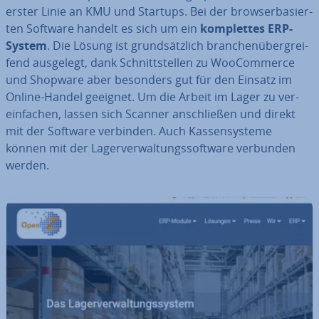
erster Linie an KMU und Startups. Bei der brow­ser­ba­sier­
ten Software handelt es sich um ein
kom­plet­tes ERP-
System
. Die Lösung ist grund­sätz­lich bran­chen­über­grei­
fend ausgelegt, dank Schnitt­stel­len zu Woo­Com­mer­ce
und Shopware aber besonders gut für den Einsatz im
Online-Handel geeignet. Um die Arbeit im Lager zu ver­
ein­fa­chen, lassen sich Scanner an­schlie­ßen und direkt
mit der Software verbinden. Auch Kas­sen­sys­te­me
können mit der La­ger­ver­wal­tungs­soft­ware verbunden
werden.