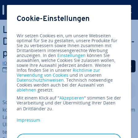
Digital Guide
Cookie-Einstellungen
Zum Haupt­in­halt springen
La­ger­ver­wal­tungs­soft­ware:
Wir setzen Cookies ein, um unsere Webseiten
Die besten La­ger­ver­wal­tungs­
optimal für Sie zu gestalten, unsere Produkte für
Sie zu verbessern sowie Ihnen zusammen mit
Drittanbietern interessengerechte Werbung
pro­gram­me im Check
anzuzeigen. In den
Einstellungen
können Sie
auswählen, welche Cookies Sie zulassen wollen,
IONOS Redaktion
Auf Facebook teilen
Auf Twitter teilen
Auf LinkedIn tei
sowie Ihre Auswahl jederzeit ändern. Weitere
13.11.2024
Infos finden Sie in unserer
Richtlinie zur
Verwendung von Cookies
und in unseren
Datenschutzhinweisen
. Technisch notwendige
Cookies werden auch bei der Auswahl von
ablehnen
gesetzt.
In­halts­ver­zeich­nis
Mit einem Klick auf "
Akzeptieren
" stimmen Sie der
Sobald ein Un­ter­neh­men eine gewisse Größe erreicht,
Verarbeitung und der Übermittlung Ihrer Daten
an Drittländer zu.
kommt man ohne ein funk­tio­nie­ren­des System in seinem
Lager nicht mehr weiter. Damit sie beständig den
Impressum
Überblick über alle Waren im Betrieb haben, setzen Un­
ter­neh­men auf La­ger­ver­wal­tungs­soft­ware. Ein gutes