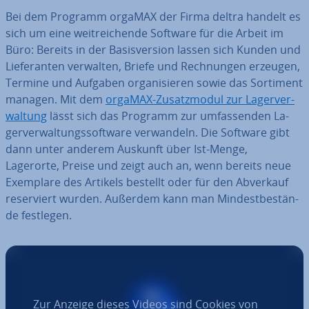
Bei dem Programm orgaMAX der Firma deltra handelt es
sich um eine weit­rei­chen­de Software für die Arbeit im
Büro: Bereits in der Ba­sis­ver­si­on lassen sich Kunden und
Lie­fe­ran­ten verwalten, Briefe und Rech­nun­gen erzeugen,
Termine und Aufgaben or­ga­ni­sie­ren sowie das Sortiment
managen. Mit dem
orgaMAX-Zu­satz­mo­dul zur La­ger­ver­
wal­tung
lässt sich das Programm zur um­fas­sen­den La­
ger­ver­wal­tungs­soft­ware ver­wan­deln. Die Software gibt
dann unter anderem Auskunft über Ist-Menge,
Lagerorte, Preise und zeigt auch an, wenn bereits neue
Exemplare des Artikels bestellt oder für den Abverkauf
re­ser­viert wurden. Außerdem kann man Min­dest­be­stän­
de festlegen.
Zur Anzeige dieses Videos sind Cookies von