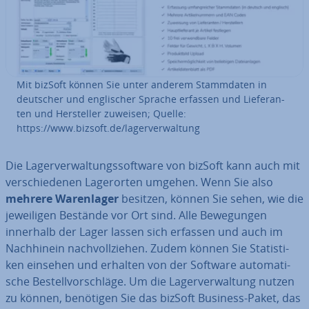
Mit bizSoft können Sie unter anderem Stamm­da­ten in
deutscher und eng­li­scher Sprache erfassen und Lie­fe­ran­
ten und Her­stel­ler zuweisen; Quelle:
https://www.bizsoft.de/la­ger­ver­wal­tung
Die La­ger­ver­wal­tungs­soft­ware von bizSoft kann auch mit
ver­schie­de­nen La­ge­r­or­ten umgehen. Wenn Sie also
mehrere Wa­ren­la­ger
besitzen, können Sie sehen, wie die
je­wei­li­gen Bestände vor Ort sind. Alle Be­we­gun­gen
innerhalb der Lager lassen sich erfassen und auch im
Nach­hin­ein nach­voll­zie­hen. Zudem können Sie Sta­tis­ti­
ken einsehen und erhalten von der Software au­to­ma­ti­
sche Be­stell­vor­schlä­ge. Um die La­ger­ver­wal­tung nutzen
zu können, benötigen Sie das bizSoft Business-Paket, das