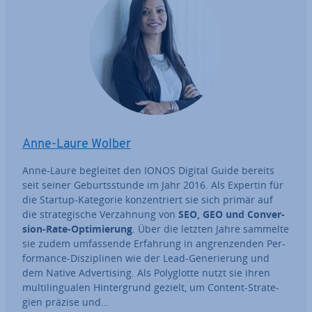
Anne-Laure Wolber
Anne-Laure begleitet den IONOS Digital Guide bereits
seit seiner Ge­burts­stun­de im Jahr 2016. Als Expertin für
die Startup-Kategorie kon­zen­triert sie sich primär auf
die stra­te­gi­sche Ver­zah­nung von
SEO, GEO und Con­ver­
si­on-Rate-Op­ti­mie­rung
. Über die letzten Jahre sammelte
sie zudem um­fas­sen­de Erfahrung in an­gren­zen­den Per­
for­mance-Dis­zi­pli­nen wie der Lead-Ge­ne­rie­rung und
dem Native Ad­ver­ti­sing. Als Po­ly­glot­te nutzt sie ihren
mul­ti­l­in­gua­len Hin­ter­grund gezielt, um Content-Stra­te­
gien präzise und…