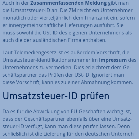
Auch in der
Zu­sam­men­fas­sen­den Meldung
gibt man
die Um­satz­steu­er-ID
an. Die ZM reicht ein Un­ter­neh­mer
monatlich oder vier­tel­jähr­lich dem Finanzamt ein, sofern
er in­ner­ge­mein­schaft­li­che Lie­fe­run­gen ausführt. Sie
muss sowohl die
USt-ID
des eigenen Un­ter­neh­mens als
auch die der aus­län­di­schen Firma enthalten.
Laut Te­le­me­di­en­ge­setz ist es außerdem Vor­schrift, die
Um­satz­steu­er-Iden­ti­fi­ka­ti­ons­num­mer im
Impressum
des
Un­ter­neh­mens zu vermerken. Dies er­leich­tert dem Ge­
schäfts­part­ner das Prüfen der USt-ID. Ignoriert man
diese Vor­schrift, kann es zu einer Abmahnung kommen.
Um­satz­steu­er-ID prüfen
Da es für die Ab­wick­lung von EU-Ge­schäf­ten wichtig ist,
dass der Ge­schäfts­part­ner ebenfalls über eine Um­satz­
steu­er-ID verfügt, kann man diese prüfen lassen. Denn
schließ­lich ist die Lieferung für den deutschen Un­ter­neh­