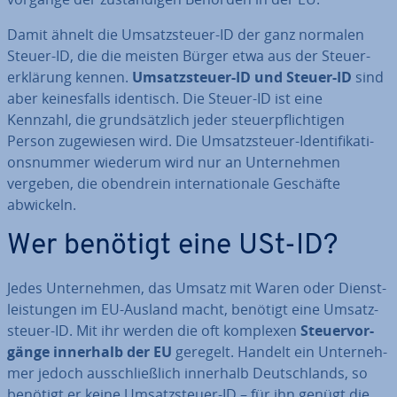
Damit ähnelt die Um­satz­steu­er-ID der ganz normalen
Steuer-ID, die die meisten Bürger etwa aus der Steu­er­
erklä­rung kennen.
Um­satz­steu­er-ID und Steuer-ID
sind
aber kei­nes­falls identisch. Die Steuer-ID ist eine
Kennzahl, die grund­sätz­lich jeder steu­er­pflich­ti­gen
Person zu­ge­wie­sen wird. Die Um­satz­steu­er-Iden­ti­fi­ka­ti­
ons­num­mer wiederum wird nur an Un­ter­neh­men
vergeben, die obendrein in­ter­na­tio­na­le Geschäfte
abwickeln.
Wer benötigt eine USt-ID?
Jedes Un­ter­neh­men, das Umsatz mit Waren oder Dienst­
leis­tun­gen im EU-Ausland macht, benötigt eine Um­satz­
steu­er-ID. Mit ihr werden die oft komplexen
Steu­er­vor­
gän­ge innerhalb der EU
geregelt. Handelt ein Un­ter­neh­
mer jedoch aus­schließ­lich innerhalb Deutsch­lands, so
benötigt er keine Um­satz­steu­er-ID – für ihn genügt die