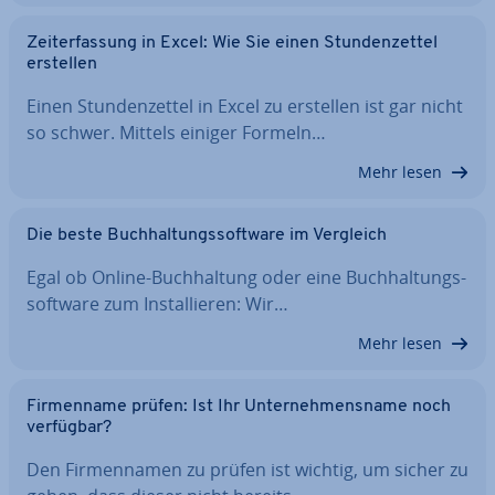
Zeit­er­fas­sung in Excel: Wie Sie einen Stun­den­zet­tel
erstellen
Einen Stun­den­zet­tel in Excel zu erstellen ist gar nicht
so schwer. Mittels einiger Formeln…
Mehr lesen
Die beste Buch­hal­tungs­soft­ware im Vergleich
Egal ob Online-Buch­hal­tung oder eine Buch­hal­tungs­
soft­ware zum In­stal­lie­ren: Wir…
Mehr lesen
Fir­men­na­me prüfen: Ist Ihr Un­ter­neh­mens­na­me noch
verfügbar?
Den Fir­men­na­men zu prüfen ist wichtig, um sicher zu