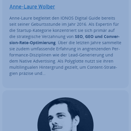
Anne-Laure Wolber
Anne-Laure begleitet den IONOS Digital Guide bereits
seit seiner Ge­burts­stun­de im Jahr 2016. Als Expertin für
die Startup-Kategorie kon­zen­triert sie sich primär auf
die stra­te­gi­sche Ver­zah­nung von
SEO, GEO und Con­ver­
si­on-Rate-Op­ti­mie­rung
. Über die letzten Jahre sammelte
sie zudem um­fas­sen­de Erfahrung in an­gren­zen­den Per­
for­mance-Dis­zi­pli­nen wie der Lead-Ge­ne­rie­rung und
dem Native Ad­ver­ti­sing. Als Po­ly­glot­te nutzt sie ihren
mul­ti­l­in­gua­len Hin­ter­grund gezielt, um Content-Stra­te­
gien präzise und…