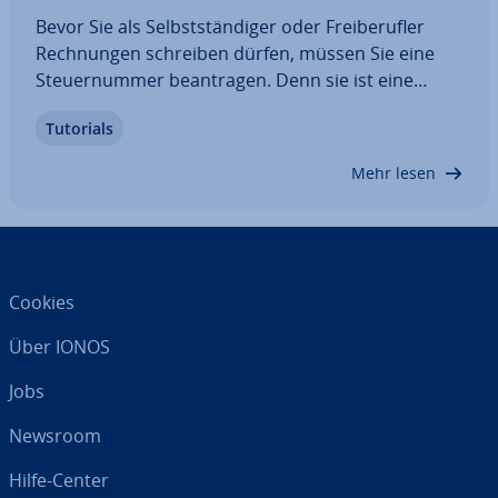
Bevor Sie als Selbst­stän­di­ger oder Frei­be­ruf­ler
Rech­nun­gen schreiben dürfen, müssen Sie eine
Steu­er­num­mer be­an­tra­gen. Denn sie ist eine
Pflicht­an­ga­be auf jeder Rechnung. Durch sie kann
Tutorials
das Finanzamt die ab­ge­führ­ten und ab­zu­füh­ren­
den Steuern Ihrem Un­ter­neh­men richtig
Mehr lesen
zuordnen.…
Cookies
Über IONOS
Jobs
Newsroom
Hilfe-Center