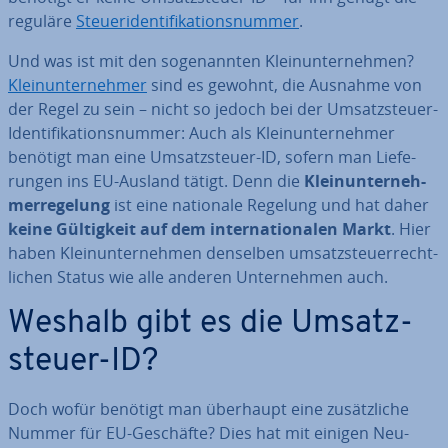
reguläre
Steu­er­iden­ti­fi­ka­ti­ons­num­mer
.
Und was ist mit den so­ge­nann­ten Klein­un­ter­neh­men?
Klein­un­ter­neh­mer
sind es gewohnt, die Ausnahme von
der Regel zu sein – nicht so jedoch bei der Um­satz­steu­er-
Iden­ti­fi­ka­ti­ons­num­mer: Auch als Klein­un­ter­neh­mer
benötigt man eine Um­satz­steu­er-ID, sofern man Lie­fe­
run­gen ins EU-Ausland tätigt. Denn die
Klein­un­ter­neh­
mer­re­ge­lung
ist eine nationale Regelung
und hat daher
keine Gül­tig­keit auf dem in­ter­na­tio­na­len Markt
. Hier
haben Klein­un­ter­neh­men denselben um­satz­steu­er­recht­
li­chen Status wie alle anderen Un­ter­neh­men auch.
Weshalb gibt es die Um­satz­
steu­er-ID?
Doch wofür benötigt man überhaupt eine zu­sätz­li­che
Nummer für EU-Geschäfte? Dies hat mit einigen Neu-