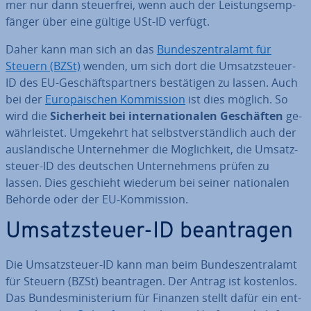
mer nur dann steu­er­frei, wenn auch der Leis­tungs­emp­
fän­ger über eine gültige USt-ID verfügt.
Daher kann man sich an das
Bun­des­zen­tral­amt für
Steuern (BZSt)
wenden, um sich dort die Um­satz­steu­er-
ID des EU-Ge­schäfts­part­ners be­stä­ti­gen zu lassen. Auch
bei der
Eu­ro­päi­schen Kom­mis­si­on
ist dies möglich. So
wird die
Si­cher­heit bei in­ter­na­tio­na­len Ge­schäf­ten
ge­
währ­leis­tet. Umgekehrt hat selbst­ver­ständ­lich auch der
aus­län­di­sche Un­ter­neh­mer die Mög­lich­keit, die Um­satz­
steu­er-ID des deutschen Un­ter­neh­mens prüfen zu
lassen. Dies geschieht wiederum bei seiner na­tio­na­len
Behörde oder der EU-Kom­mis­si­on.
Um­satz­steu­er-ID be­an­tra­gen
Die Um­satz­steu­er-ID kann man beim Bun­des­zen­tral­amt
für Steuern (BZSt) be­an­tra­gen. Der Antrag ist kostenlos.
Das Bun­des­mi­nis­te­ri­um für Finanzen stellt dafür ein ent­