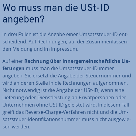
Wo muss man die USt-ID
angeben?
In drei Fällen ist die Angabe einer Um­satz­steu­er-ID ent­
schei­dend: Auf Rech­nun­gen, auf der Zu­sam­men­fas­sen­
den Meldung und im Impressum.
Auf einer
Rechnung über in­ner­ge­mein­schaft­li­che Lie­
fe­run­gen
muss man die Um­satz­steu­er-ID
immer
angeben. Sie ersetzt die Angabe der Steu­er­num­mer und
wird an deren Stelle in die Rech­nun­gen auf­ge­nom­men.
Nicht notwendig ist die Angabe der USt-ID, wenn eine
Lieferung oder Dienst­leis­tung an Pri­vat­per­so­nen oder
Un­ter­neh­men ohne USt-ID geleistet wird. In diesem Fall
greift das Reverse-Charge-Verfahren nicht und die Um­
satz­steu­er-Iden­ti­fi­ka­ti­ons­num­mer muss nicht aus­ge­wie­
sen werden.