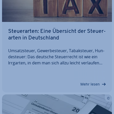
Steu­er­ar­ten: Eine Übersicht der Steu­er­
ar­ten in Deutsch­land
Um­satz­steu­er, Ge­wer­be­steu­er, Ta­bak­steu­er, Hun­
de­steu­er: Das deutsche Steu­er­recht ist wie ein
Irrgarten, in dem man sich allzu leicht verlaufen
kann. Welche Steu­er­ar­ten gibt es in Deutsch­land
und welche sind für Sie als Un­ter­neh­mer relevant?
Unsere Übersicht über die Steu­er­ar­ten…
Mehr lesen