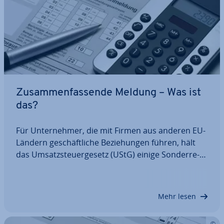
Zu­sam­men­fas­sen­de Meldung – Was ist
das?
Für Un­ter­neh­mer, die mit Firmen aus anderen EU-
Ländern ge­schäft­li­che Be­zie­hun­gen führen, hält
das Um­satz­steu­er­ge­setz (UStG) einige Son­der­re­
ge­lun­gen bereit – eine davon betrifft die Zu­sam­
men­fas­sen­de Meldung (ZM). Beliefert man Ge­
schäfts­kun­den im EU-Ausland oder erbringt
Mehr lesen
ihnen…