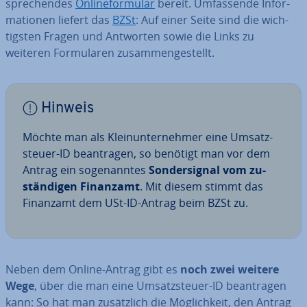
spre­chen­des
On­line­for­mu­lar
bereit. Um­fas­sen­de In­for­
ma­tio­nen liefert das
BZSt
: Auf einer Seite sind die wich­
tigs­ten Fragen und Antworten sowie die Links zu
weiteren For­mu­la­ren zu­sam­men­ge­stellt.
Hinweis
Möchte man als Klein­un­ter­neh­mer eine Um­satz­
steu­er-ID be­an­tra­gen, so benötigt man vor dem
Antrag ein so­ge­nann­tes
Son­der­si­gnal vom zu­
stän­di­gen Finanzamt
. Mit diesem stimmt das
Finanzamt dem USt-ID-Antrag beim BZSt zu.
Neben dem Online-Antrag gibt es
noch zwei weitere
Wege
, über die man eine Um­satz­steu­er-ID be­an­tra­gen
kann: So hat man zu­sätz­lich die Mög­lich­keit, den Antrag