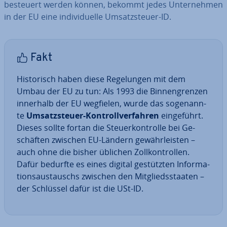
besteuert werden können, bekommt jedes Un­ter­neh­men
in der EU eine in­di­vi­du­el­le Um­satz­steu­er-ID.
Fakt
His­to­risch haben diese Re­ge­lun­gen mit dem
Umbau der EU zu tun: Als 1993 die Bin­nen­gren­zen
innerhalb der EU wegfielen, wurde das so­ge­nann­
te
Um­satz­steu­er-Kon­troll­ver­fah­ren
ein­ge­führt.
Dieses sollte fortan die Steu­er­kon­trol­le bei Ge­
schäf­ten zwischen EU-Ländern ge­währ­leis­ten –
auch ohne die bisher üblichen Zoll­kon­trol­len.
Dafür bedurfte es eines digital ge­stütz­ten In­for­ma­
ti­ons­aus­tauschs zwischen den Mit­glieds­staa­ten –
der Schlüssel dafür ist die USt-ID.