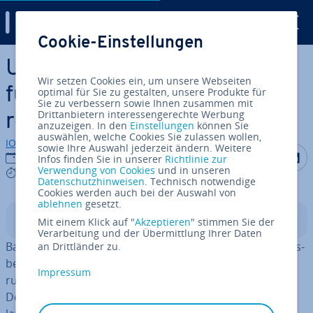
Digital Guide
Cookie-Einstellungen
Zum Haupt­in­halt springen
Um­satz­steu­er-ID: Schlüssel
Wir setzen Cookies ein, um unsere Webseiten
für das EU-Um­satz­steu­er­
optimal für Sie zu gestalten, unsere Produkte für
Sie zu verbessern sowie Ihnen zusammen mit
Drittanbietern interessengerechte Werbung
recht
anzuzeigen. In den
Einstellungen
können Sie
auswählen, welche Cookies Sie zulassen wollen,
IONOS Redaktion
sowie Ihre Auswahl jederzeit ändern. Weitere
Auf Facebo
Auf Tw
A
18.09.2019
Infos finden Sie in unserer
Richtlinie zur
Verwendung von Cookies
und in unseren
5 mins
Datenschutzhinweisen
. Technisch notwendige
Cookies werden auch bei der Auswahl von
ablehnen
gesetzt.
In­halts­ver­zeich­nis
Mit einem Klick auf "
Akzeptieren
" stimmen Sie der
Verarbeitung und der Übermittlung Ihrer Daten
Baut man ein Un­ter­neh­men auf, das EU-weite Ge­schäfts­
an Drittländer zu.
be­zie­hun­gen un­ter­hal­ten soll, so werden bald Fragen
Impressum
rund um die korrekte Um­satz­be­steue­rung auf­tau­chen.
Denn im Vergleich zu Ge­schäf­ten innerhalb Deutsch­