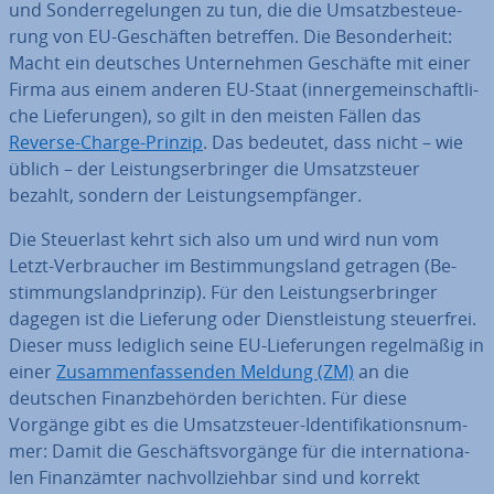
und Son­der­re­ge­lun­gen zu tun, die die Um­satz­be­steue­
rung von EU-Ge­schäf­ten betreffen. Die Be­son­der­heit:
Macht ein deutsches Un­ter­neh­men Geschäfte mit einer
Firma aus einem anderen EU-Staat (in­ner­ge­mein­schaft­li­
che Lie­fe­run­gen), so gilt in den meisten Fällen das
Reverse-Charge-Prinzip
. Das bedeutet, dass nicht – wie
üblich – der Leis­tungs­er­brin­ger die Um­satz­steu­er
bezahlt, sondern der Leis­tungs­emp­fän­ger.
Die Steu­er­last kehrt sich also um und wird nun vom
Letzt-Ver­brau­cher im Be­stim­mungs­land getragen (Be­
stim­mungs­land­prin­zip). Für den Leis­tungs­er­brin­ger
dagegen ist die Lieferung oder Dienst­leis­tung steu­er­frei.
Dieser muss lediglich seine EU-Lie­fe­run­gen re­gel­mä­ßig in
einer
Zu­sam­men­fas­sen­den Meldung (ZM)
an die
deutschen Fi­nanz­be­hör­den berichten. Für diese
Vorgänge gibt es die Um­satz­steu­er-Iden­ti­fi­ka­ti­ons­num­
mer: Damit die Ge­schäfts­vor­gän­ge für die in­ter­na­tio­na­
len Fi­nanz­äm­ter nach­voll­zieh­bar sind und korrekt