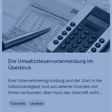
Die Um­satz­steu­er­vor­anmel­dung im
Überblick
Eine Un­ter­neh­mens­grün­dung und der Start in die
Selbst­stän­dig­keit sind aus vielerlei Gründen mit
Stress verbunden. Man muss das Geschäft nicht
nur schnellst­mög­lich zum Laufen bringen, sondern
Tutorials
Lexikon
es gilt auch, eine Menge Bü­ro­kra­tie zu erledigen.
So ist bei­spiels­wei­se die Re­gis­trie­rung…