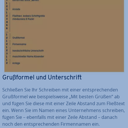
Gruß­for­mel und Un­ter­schrift
Schließen Sie Ihr Schreiben mit einer ent­spre­chen­den
Gruß­for­mel wie bei­spiels­wei­se „Mit besten Grüßen“ ab
und fügen Sie diese mit einer Zeile Abstand zum Fließtext
ein. Wenn Sie im Namen eines Un­ter­neh­mens schreiben,
fügen Sie – ebenfalls mit einer Zeile Abstand – danach
noch den ent­spre­chen­den Fir­men­na­men ein.