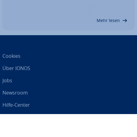
stellt die einfache Buch­füh­rung im Un­ter­schied zur
doppelten Buch­füh­rung eine er­heb­li­che Er­leich­te­
rung für Un­ter­neh­mer und Fi­nanz­äm­ter…
Mehr lesen
Cookies
Über IONOS
Jobs
Newsroom
Hilfe-Center
AGB
Da­ten­schutz