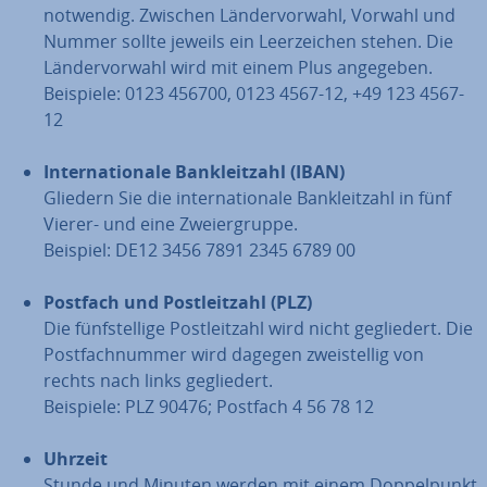
notwendig. Zwischen Län­der­vor­wahl, Vorwahl und
Nummer sollte jeweils ein Leer­zei­chen stehen. Die
Län­der­vor­wahl wird mit einem Plus angegeben.
Beispiele: 0123 456700, 0123 4567-12, +49 123 4567-
12
In­ter­na­tio­na­le Bank­leit­zahl (IBAN)
Gliedern Sie die in­ter­na­tio­na­le Bank­leit­zahl in fünf
Vierer- und eine Zwei­er­grup­pe.
Beispiel: DE12 3456 7891 2345 6789 00
Postfach und Post­leit­zahl (PLZ)
Die fünf­stel­li­ge Post­leit­zahl wird nicht ge­glie­dert. Die
Post­fach­num­mer wird dagegen zwei­stel­lig von
rechts nach links ge­glie­dert.
Beispiele: PLZ 90476; Postfach 4 56 78 12
Uhrzeit
Stunde und Minuten werden mit einem Dop­pel­punkt