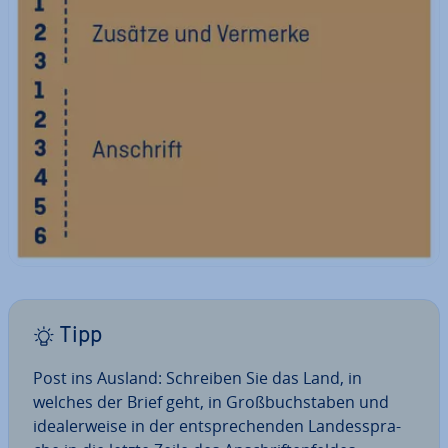
Tipp
Post ins Ausland: Schreiben Sie das Land, in
welches der Brief geht, in Groß­buch­sta­ben und
idea­ler­wei­se in der ent­spre­chen­den Lan­des­spra­