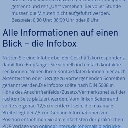
getrennt und mit „Uhr“ versehen. Bei voller Stunde
müssen die Minuten nicht auf­ge­führt werden.
Beispiele: 6:30 Uhr; 08:00 Uhr oder 8 Uhr
Alle In­for­ma­tio­nen auf einen
Blick – die Infobox
Nutzen Sie eine Infobox bei der Ge­schäfts­kor­re­spon­denz,
damit Ihre Empfänger Sie schnell und einfach kon­tak­tie­
ren können. Neben Ihren Kon­takt­da­ten können hier auch
Ak­ten­zei­chen oder Bezüge zu vor­her­ge­hen­den Schreiben
genannt werden.Die Infobox sollte nach DIN 5008 in
Höhe des An­schrif­ten­felds (Zusatz-/Ver­merk­zo­ne) auf der
rechten Seite platziert werden. Vom linken Sei­ten­rand
sollte sie genau 12,5 cm entfernt sein, die maximale
Breite liegt bei 7,5 cm. Genaue In­for­ma­tio­nen zur
Position entnehmen Sie am ein­fachs­ten der prak­ti­schen
PDF-Vorlage von
on­line­prin­ters.de (ehemals di­e­dru­cke­