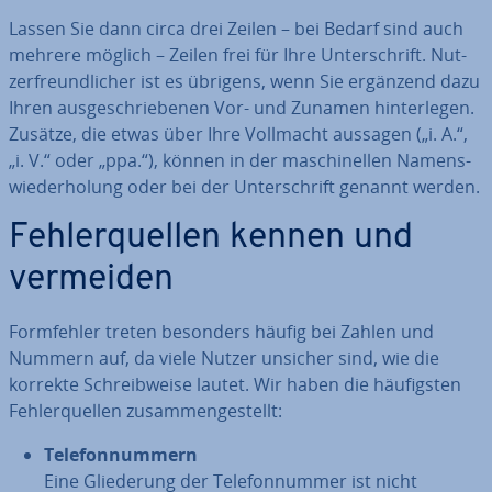
Lassen Sie dann circa drei Zeilen – bei Bedarf sind auch
mehrere möglich – Zeilen frei für Ihre Un­ter­schrift. Nut­
zer­freund­li­cher ist es übrigens, wenn Sie ergänzend dazu
Ihren aus­ge­schrie­be­nen Vor- und Zunamen hin­ter­le­gen.
Zusätze, die etwas über Ihre Vollmacht aussagen („i. A.“,
„i. V.“ oder „ppa.“), können in der ma­schi­nel­len Na­mens­
wie­der­ho­lung oder bei der Un­ter­schrift genannt werden.
Feh­ler­quel­len kennen und
vermeiden
Form­feh­ler treten besonders häufig bei Zahlen und
Nummern auf, da viele Nutzer unsicher sind, wie die
korrekte Schreib­wei­se lautet. Wir haben die häu­figs­ten
Feh­ler­quel­len zu­sam­men­ge­stellt:
Te­le­fon­num­mern
Eine Glie­de­rung der Te­le­fon­num­mer ist nicht