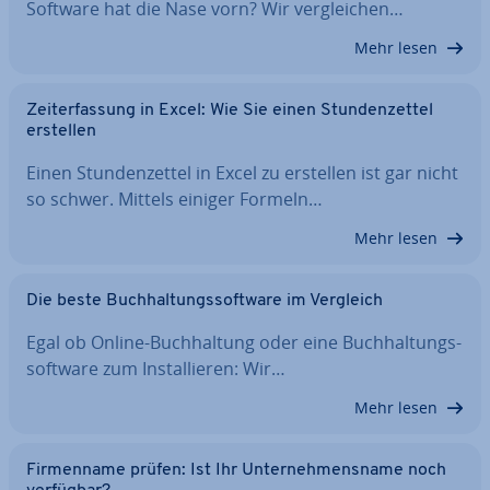
Software hat die Nase vorn? Wir ver­glei­chen…
Mehr lesen
Zeit­er­fas­sung in Excel: Wie Sie einen Stun­den­zet­tel
erstellen
Einen Stun­den­zet­tel in Excel zu erstellen ist gar nicht
so schwer. Mittels einiger Formeln…
Mehr lesen
Die beste Buch­hal­tungs­soft­ware im Vergleich
Egal ob Online-Buch­hal­tung oder eine Buch­hal­tungs­
soft­ware zum In­stal­lie­ren: Wir…
Mehr lesen
Fir­men­na­me prüfen: Ist Ihr Un­ter­neh­mens­na­me noch