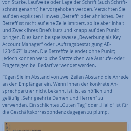
von Stärke, Laufweite oder Lage der Schrift (auch Schrift­
schnitt genannt) her­vor­ge­ho­ben werden. Ver­zich­ten Sie
auf den ex­pli­zi­ten Hinweis „Betreff“ oder ähnliches. Der
Betreff ist nicht auf eine Zeile limitiert, sollte aber Inhalt
und Zweck Ihres Briefs kurz und knapp auf den Punkt
bringen. Dies kann bei­spiels­wei­se „Bewerbung als Key
Account Manager“ oder „Auf­trags­be­stä­ti­gung AB-
1234567“ lauten. Die Be­treff­zei­le endet ohne Punkt;
jedoch können werbliche Satz­zei­chen wie Ausrufe- oder
Fra­ge­zei­gen bei Bedarf verwendet werden.
Fügen Sie im Abstand von zwei Zeilen Abstand die Anrede
an den Empfänger ein. Wenn Ihnen der konkrete An­
sprech­part­ner nicht bekannt ist, ist es höflich und
geläufig „Sehr geehrte Damen und Herren“ zu
verwenden. Ein schlich­tes „Guten Tag“ oder „Hallo“ ist für
die Ge­schäfts­kor­re­spon­denz dagegen zu plump.