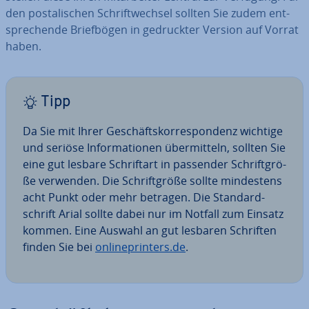
den pos­ta­li­schen Schrift­wech­sel sollten Sie zudem ent­
spre­chen­de Brief­bö­gen in ge­druck­ter Version auf Vorrat
haben.
Tipp
Da Sie mit Ihrer Ge­schäfts­kor­re­spon­denz wichtige
und seriöse In­for­ma­tio­nen über­mit­teln, sollten Sie
eine gut lesbare Schrift­art in passender Schrift­grö­
ße verwenden. Die Schrift­grö­ße sollte min­des­tens
acht Punkt oder mehr betragen. Die Stan­dard­
schrift Arial sollte dabei nur im Notfall zum Einsatz
kommen. Eine Auswahl an gut lesbaren Schriften
finden Sie bei
on­line­prin­ters.de
.