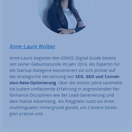
Anne-Laure Wolber
Anne-Laure begleitet den IONOS Digital Guide bereits
seit seiner Ge­burts­stun­de im Jahr 2016. Als Expertin für
die Startup-Kategorie kon­zen­triert sie sich primär auf
die stra­te­gi­sche Ver­zah­nung von
SEO, GEO und Con­ver­
si­on-Rate-Op­ti­mie­rung
. Über die letzten Jahre sammelte
sie zudem um­fas­sen­de Erfahrung in an­gren­zen­den Per­
for­mance-Dis­zi­pli­nen wie der Lead-Ge­ne­rie­rung und
dem Native Ad­ver­ti­sing. Als Po­ly­glot­te nutzt sie ihren
mul­ti­l­in­gua­len Hin­ter­grund gezielt, um Content-Stra­te­
gien präzise und…