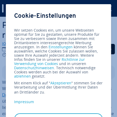
Digital Guide
Cookie-Einstellungen
Zum Haupt­in­halt springen
Pro­fes­sio­nel­le Ge­schäfts­kor­
Wir setzen Cookies ein, um unsere Webseiten
re­spon­denz leicht gemacht
optimal für Sie zu gestalten, unsere Produkte für
Sie zu verbessern sowie Ihnen zusammen mit
Drittanbietern interessengerechte Werbung
IONOS Redaktion
anzuzeigen. In den
Einstellungen
können Sie
Auf Facebook teilen
Auf Twitter teilen
Auf LinkedIn tei
07.02.2019
auswählen, welche Cookies Sie zulassen wollen,
6 mins
sowie Ihre Auswahl jederzeit ändern. Weitere
Infos finden Sie in unserer
Richtlinie zur
Verwendung von Cookies
und in unseren
Datenschutzhinweisen
. Technisch notwendige
Cookies werden auch bei der Auswahl von
In­halts­ver­zeich­nis
ablehnen
gesetzt.
Wie genau sieht ein of­fi­zi­el­les Ge­schäfts­schrei­ben aus?
Mit einem Klick auf "
Akzeptieren
" stimmen Sie der
Verarbeitung und der Übermittlung Ihrer Daten
Was muss darin enthalten sein? Die Norm DIN 5008 des
an Drittländer zu.
Deutschen Institut für Normung e. V.
gibt Auf­schluss
über Layout, Ge­stal­tung und viele Schreib­wei­sen. So
Impressum
liefert sie wichtige Hinweise und gibt Richt­li­ni­en für eine
ein­heit­li­che Ge­schäfts­kor­re­spon­denz vor. Auch wenn die