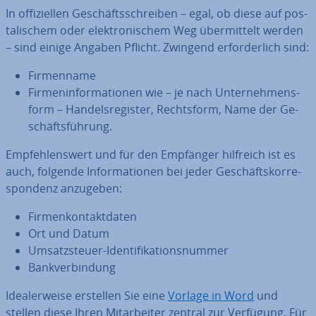
In of­fi­zi­el­len Ge­schäfts­schrei­ben – egal, ob diese auf pos­
ta­li­schem oder elek­tro­ni­schem Weg über­mit­telt werden
– sind einige Angaben Pflicht. Zwingend er­for­der­lich sind:
Fir­men­na­me
Fir­men­in­for­ma­tio­nen wie – je nach Un­ter­neh­mens­
form – Han­dels­re­gis­ter, Rechts­form, Name der Ge­
schäfts­füh­rung.
Emp­feh­lens­wert und für den Empfänger hilfreich ist es
auch, folgende In­for­ma­tio­nen bei jeder Ge­schäfts­kor­re­
spon­denz anzugeben:
Fir­men­kon­takt­da­ten
Ort und Datum
Um­satz­steu­er-Iden­ti­fi­ka­ti­ons­num­mer
Bank­ver­bin­dung
Idea­ler­wei­se erstellen Sie eine
Vorlage in Word
und
stellen diese Ihren Mit­ar­bei­ter zentral zur Verfügung. Für