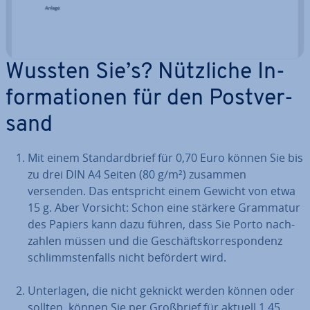
Wussten Sie’s? Nützliche In­
for­ma­tio­nen für den Post­ver­
sand
Mit einem Stan­dard­brief für 0,70 Euro können Sie bis
zu drei DIN A4 Seiten (80 g/m²) zusammen
versenden. Das ent­spricht einem Gewicht von etwa
15 g. Aber Vorsicht: Schon eine stärkere Grammatur
des Papiers kann dazu führen, dass Sie Porto nach­
zah­len müssen und die Ge­schäfts­kor­re­spon­denz
schlimms­ten­falls nicht befördert wird.
Un­ter­la­gen, die nicht geknickt werden können oder
sollten, können Sie per Großbrief für aktuell 1,45