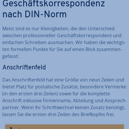
Ge­schäfts­kor­re­spon­denz
nach DIN-Norm
Meist sind es nur Klei­nig­kei­ten, die den Un­ter­schied
zwischen pro­fes­sio­nel­ler Ge­schäfts­kor­re­spon­denz und
einfachen Schreiben ausmachen. Wir haben die wich­tigs­
ten formellen Punkte für Sie auf einen Blick zu­sam­men­
ge­fasst:
An­schrif­ten­feld
Das An­schrif­ten­feld hat eine Größe von neun Zeilen und
bietet Platz für pos­ta­li­sche Zusätze, besondere Vermerke
(in den ersten drei Zeilen) sowie für die komplette
Anschrift inklusive Fir­men­na­me, Abteilung und An­sprech­
part­ner. Wenn Ihr Schrift­wech­sel keinen Zusatz benötigt,
lassen Sie die ersten drei Zeilen des Brief­kop­fes frei.