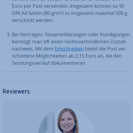
Euro per Post versenden. Insgesamt können so 95
DIN A4 Seiten (80 g/m²) zu insgesamt maximal 500 g
ver­schickt werden.
Bei Verträgen, Steu­er­erklä­run­gen oder Kün­di­gun­gen
benötigt man oft einen rechts­ver­bind­li­chen Zu­stell­
nach­weis. Mit dem
Ein­schrei­ben
bietet die Post ver­
schie­de­ne Mög­lich­kei­ten ab 2,15 Euro an, die den
Sen­dungs­ver­lauf do­ku­men­tie­ren.
Reviewers