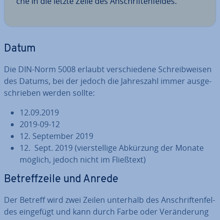
che in die letzte Zeile des An­schrif­ten­fel­des.
Datum
Die DIN-Norm 5008 erlaubt ver­schie­de­ne Schreib­wei­sen
des Datums, bei der jedoch die Jah­res­zahl immer aus­ge­
schrie­ben werden sollte:
12.09.2019
2019-09-12
12. September 2019
12. Sept. 2019 (vier­stel­li­ge Abkürzung der Monate
möglich, jedoch nicht im Fließtext)
Be­treff­zei­le und Anrede
Der Betreff wird zwei Zeilen unterhalb des An­schrif­ten­fel­
des eingefügt und kann durch Farbe oder Ver­än­de­rung