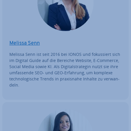
Melissa Senn
Melissa Senn ist seit 2016 bei IONOS und fo­kus­siert sich
im Digital Guide auf die Bereiche Website, E-Commerce,
Social Media sowie KI. Als Di­gi­tal­stra­te­gin nutzt sie ihre
um­fas­sen­de SEO- und GEO-Erfahrung, um komplexe
tech­no­lo­gi­sche Trends in pra­xis­na­he Inhalte zu ver­wan­
deln.