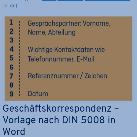
rei.de)
.
Ge­schäfts­kor­re­spon­denz –
Vorlage nach DIN 5008 in
Word