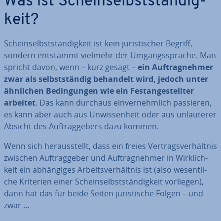
Was ist Schein­selbst­stän­dig­
keit?
Schein­selbst­stän­dig­keit ist kein ju­ris­ti­scher Begriff,
sondern entstammt vielmehr der Um­gangs­spra­che. Man
spricht davon, wenn – kurz gesagt –
ein Auf­trag­neh­mer
zwar als selbst­stän­dig behandelt wird, jedoch unter
ähnlichen Be­din­gun­gen wie ein Fest­an­ge­stell­ter
arbeitet
. Das kann durchaus ein­ver­nehm­lich passieren,
es kann aber auch aus Un­wis­sen­heit oder aus un­lau­te­rer
Absicht des Auf­trag­ge­bers dazu kommen.
Wenn sich her­aus­stellt, dass ein freies Ver­trags­ver­hält­nis
zwischen Auf­trag­ge­ber und Auf­trag­neh­mer in Wirk­lich­
keit ein ab­hän­gi­ges Ar­beits­ver­hält­nis ist (also we­sent­li­
che Kriterien einer Schein­selbst­stän­dig­keit vorliegen),
dann hat das für beide Seiten ju­ris­ti­sche Folgen – und
zwar …