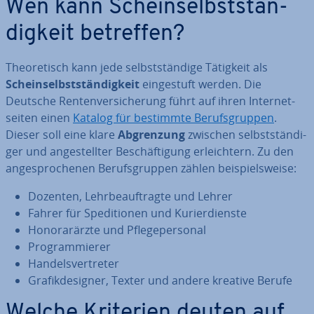
Wen kann Schein­selbst­stän­
dig­keit betreffen?
Theo­re­tisch kann jede selbst­stän­di­ge Tätigkeit als
Schein­selbst­stän­dig­keit
ein­ge­stuft werden. Die
Deutsche Ren­ten­ver­si­che­rung führt auf ihren In­ter­net­
sei­ten einen
Katalog für bestimmte Be­rufs­grup­pen
.
Dieser soll eine klare
Ab­gren­zung
zwischen selbst­stän­di­
ger und an­ge­stell­ter Be­schäf­ti­gung er­leich­tern. Zu den
an­ge­spro­che­nen Be­rufs­grup­pen zählen bei­spiels­wei­se:
Dozenten, Lehr­be­auf­trag­te und Lehrer
Fahrer für Spe­di­tio­nen und Ku­rier­diens­te
Ho­no­rar­ärz­te und Pfle­ge­per­so­nal
Pro­gram­mie­rer
Han­dels­ver­tre­ter
Gra­fik­de­si­gner, Texter und andere kreative Berufe
Welche Kriterien deuten auf