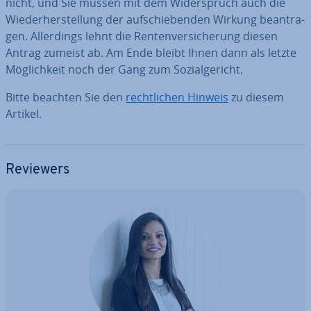
nicht, und Sie müssen mit dem Wi­der­spruch auch die
Wie­der­her­stel­lung der auf­schie­ben­den Wirkung be­an­tra­
gen. Al­ler­dings lehnt die Ren­ten­ver­si­che­rung diesen
Antrag zumeist ab. Am Ende bleibt Ihnen dann als letzte
Mög­lich­keit noch der Gang zum So­zi­al­ge­richt.
Bitte beachten Sie den
recht­li­chen Hinweis
zu diesem
Artikel.
Reviewers