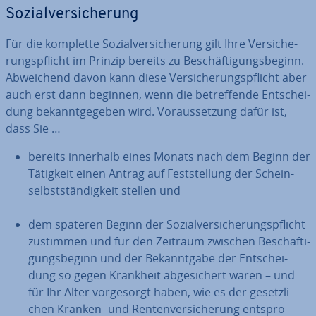
So­zi­al­ver­si­che­rung
Für die komplette So­zi­al­ver­si­che­rung gilt Ihre Ver­si­che­
rungs­pflicht im Prinzip bereits zu Be­schäf­ti­gungs­be­ginn.
Ab­wei­chend davon kann diese Ver­si­che­rungs­pflicht aber
auch erst dann beginnen, wenn die be­tref­fen­de Ent­schei­
dung be­kannt­ge­ge­ben wird. Vor­aus­set­zung dafür ist,
dass Sie …
bereits innerhalb eines Monats nach dem Beginn der
Tätigkeit einen Antrag auf Fest­stel­lung der Schein­
selbst­stän­dig­keit stellen und
dem späteren Beginn der So­zi­al­ver­si­che­rungs­pflicht
zustimmen und für den Zeitraum zwischen Be­schäf­ti­
gungs­be­ginn und der Be­kannt­ga­be der Ent­schei­
dung so gegen Krankheit ab­ge­si­chert waren – und
für Ihr Alter vor­ge­sorgt haben, wie es der ge­setz­li­
chen Kranken- und Ren­ten­ver­si­che­rung ent­spro­