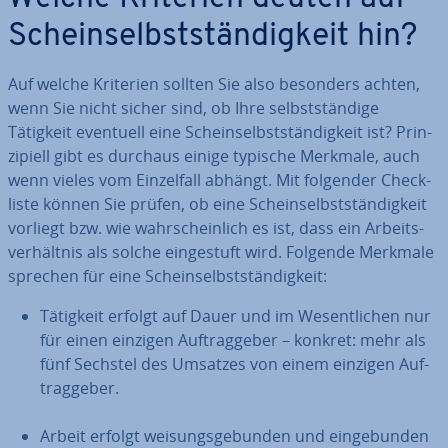
Schein­selbst­stän­dig­keit hin?
Auf welche Kriterien sollten Sie also besonders achten,
wenn Sie nicht sicher sind, ob Ihre selbst­stän­di­ge
Tätigkeit eventuell eine Schein­selbst­stän­dig­keit ist? Prin­
zi­pi­ell gibt es durchaus einige typische Merkmale, auch
wenn vieles vom Ein­zel­fall abhängt. Mit folgender Check­
lis­te können Sie prüfen, ob eine Schein­selbst­stän­dig­keit
vorliegt bzw. wie wahr­schein­lich es ist, dass ein Ar­beits­
ver­hält­nis als solche ein­ge­stuft wird. Folgende Merkmale
sprechen für eine Schein­selbst­stän­dig­keit:
Tätigkeit erfolgt auf Dauer und im We­sent­li­chen nur
für einen einzigen Auf­trag­ge­ber – konkret: mehr als
fünf Sechstel des Umsatzes von einem einzigen Auf­
trag­ge­ber.
Arbeit erfolgt wei­sungs­ge­bun­den und ein­ge­bun­den