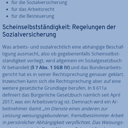
für die So­zi­al­ver­si­che­rung
für das Ar­beits­recht
für die Be­steue­rung
Schein­selbst­stän­dig­keit: Re­ge­lun­gen der
So­zi­al­ver­si­che­rung
Was arbeits- und so­zi­al­recht­lich eine abhängige Be­schäf­
ti­gung ausmacht, also ob ge­ge­be­nen­falls Schein­selbst­
stän­dig­keit vorliegt, wird allgemein im So­zi­al­ge­setz­buch
IV behandelt
(§ 7 Abs. 1 SGB IV)
und das Bun­des­ar­beits­
ge­richt hat es in seiner Recht­spre­chung genauer geklärt.
In­zwi­schen kann sich die Recht­spre­chung aber auf eine
weitere ge­setz­li­che Grundlage berufen. In § 611a
definiert das Bür­ger­li­che Ge­setz­buch nämlich seit April
2017, was ein Ar­beits­ver­trag ist. Demnach wird ein Ar­
beit­neh­mer damit „
im Dienste eines anderen zur
Leistung wei­sungs­ge­bun­de­ner, fremd­be­stimm­ter Arbeit
in per­sön­li­cher Ab­hän­gig­keit ver­pflich­tet. Das Wei­sungs­