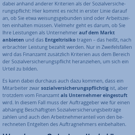
dabei anhand anderer Kriterien als der So­zi­al­ver­si­che­
rungs­pflicht: Hier kommt es nicht in erster Linie darauf
an, ob Sie etwa wei­sungs­ge­bun­den sind oder Ar­beits­zei­
ten einhalten müssen. Vielmehr geht es darum, ob Sie
Ihre Leis­tun­gen als Un­ter­neh­mer
auf dem Markt
anbieten
und das
Ent­gelt­ri­si­ko
tragen – das heißt, nach
er­brach­ter Leistung bezahlt werden. Nur in Zwei­fels­fäl­len
wird das Finanzamt zu­sätz­lich Kriterien aus dem Bereich
der So­zi­al­ver­si­che­rungs­pflicht her­an­zie­hen, um sich ein
Urteil zu bilden.
Es kann dabei durchaus auch dazu kommen, dass ein
Mit­ar­bei­ter zwar
so­zi­al­ver­si­che­rungs­pflich­tig
ist, aber
trotzdem vom Finanzamt
als Un­ter­neh­mer ein­ge­stuft
wird. In diesem Fall muss der Auf­trag­ge­ber wie für einen
abhängig Be­schäf­tig­ten So­zi­al­ver­si­che­rungs­bei­trä­ge
zahlen und auch den Ar­beit­neh­mer­an­teil von den be­
rech­ne­ten Entgelten des Auf­trag­neh­mers ein­be­hal­ten.