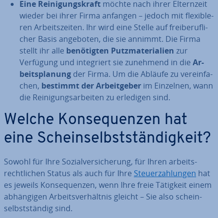
Eine Rei­ni­gungs­kraft
möchte nach ihrer El­tern­zeit
wieder bei ihrer Firma anfangen – jedoch mit fle­xi­ble­
ren Ar­beits­zei­ten. Ihr wird eine Stelle auf frei­be­ruf­li­
cher Basis angeboten, die sie annimmt. Die Firma
stellt ihr alle
be­nö­tig­ten Putz­ma­te­ria­li­en
zur
Verfügung und in­te­griert sie zunehmend in die
Ar­
beits­pla­nung
der Firma. Um die Abläufe zu ver­ein­fa­
chen,
bestimmt der Ar­beit­ge­ber
im Einzelnen, wann
die Rei­ni­gungs­ar­bei­ten zu erledigen sind.
Welche Kon­se­quen­zen hat
eine Schein­selbst­stän­dig­keit?
Sowohl für Ihre So­zi­al­ver­si­che­rung, für Ihren ar­beits­
recht­li­chen Status als auch für Ihre
Steu­er­zah­lun­gen
hat
es jeweils Kon­se­quen­zen, wenn Ihre freie Tätigkeit einem
ab­hän­gi­gen Ar­beits­ver­hält­nis gleicht – Sie also schein­
selbst­stän­dig sind.