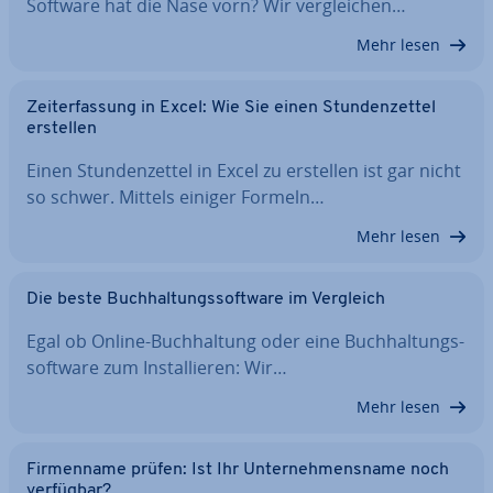
Software hat die Nase vorn? Wir ver­glei­chen…
Mehr lesen
Zeit­er­fas­sung in Excel: Wie Sie einen Stun­den­zet­tel
erstellen
Einen Stun­den­zet­tel in Excel zu erstellen ist gar nicht
so schwer. Mittels einiger Formeln…
Mehr lesen
Die beste Buch­hal­tungs­soft­ware im Vergleich
Egal ob Online-Buch­hal­tung oder eine Buch­hal­tungs­
soft­ware zum In­stal­lie­ren: Wir…
Mehr lesen
Fir­men­na­me prüfen: Ist Ihr Un­ter­neh­mens­na­me noch
verfügbar?