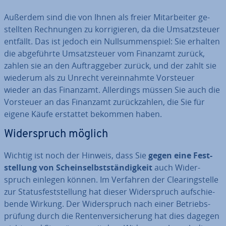
Außerdem sind die von Ihnen als freier Mit­ar­bei­ter ge­
stell­ten Rech­nun­gen zu kor­ri­gie­ren, da die Um­satz­steu­er
entfällt. Das ist jedoch ein Null­sum­men­spiel: Sie erhalten
die ab­ge­führ­te Um­satz­steu­er vom Finanzamt zurück,
zahlen sie an den Auf­trag­ge­ber zurück, und der zahlt sie
wiederum als zu Unrecht ver­ein­nahm­te Vorsteuer
wieder an das Finanzamt. Al­ler­dings müssen Sie auch die
Vorsteuer an das Finanzamt zu­rück­zah­len, die Sie für
eigene Käufe erstattet bekommen haben.
Wi­der­spruch möglich
Wichtig ist noch der Hinweis, dass Sie
gegen eine Fest­
stel­lung von Schein­selbst­stän­dig­keit
auch Wi­der­
spruch einlegen können. Im Verfahren der Clea­ring­stel­le
zur Sta­tus­fest­stel­lung hat dieser Wi­der­spruch auf­schie­
ben­de Wirkung. Der Wi­der­spruch nach einer Be­triebs­
prü­fung durch die Ren­ten­ver­si­che­rung hat dies dagegen