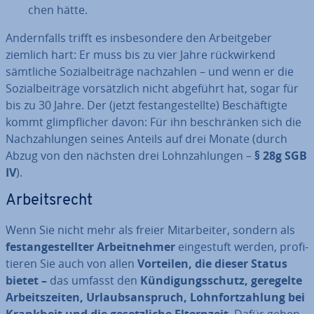
chen hätte.
An­dern­falls trifft es ins­be­son­de­re den Ar­beit­ge­ber
ziemlich hart: Er muss bis zu vier Jahre rück­wir­kend
sämtliche So­zi­al­bei­trä­ge nach­zah­len – und wenn er die
So­zi­al­bei­trä­ge vor­sätz­lich nicht abgeführt hat, sogar für
bis zu 30 Jahre. Der (jetzt fest­an­ge­stell­te) Be­schäf­tig­te
kommt glimpf­li­cher davon: Für ihn be­schrän­ken sich die
Nach­zah­lun­gen seines Anteils auf drei Monate (durch
Abzug von den nächsten drei Lohn­zah­lun­gen –
§ 28g SGB
IV
).
Ar­beits­recht
Wenn Sie nicht mehr als freier Mit­ar­bei­ter, sondern als
fest­an­ge­stell­ter Ar­beit­neh­mer
ein­ge­stuft werden, pro­fi­
tie­ren Sie auch von allen
Vorteilen, die dieser Status
bietet –
das umfasst den
Kün­di­gungs­schutz, geregelte
Ar­beits­zei­ten, Ur­laubs­an­spruch, Lohn­fort­zah­lung bei