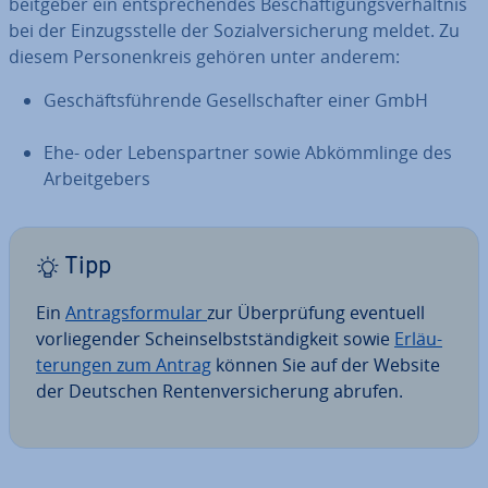
beit­ge­ber ein ent­spre­chen­des Be­schäf­ti­gungs­ver­hält­nis
bei der Ein­zugs­stel­le der So­zi­al­ver­si­che­rung meldet. Zu
diesem Per­so­nen­kreis gehören unter anderem:
Ge­schäfts­füh­ren­de Ge­sell­schaf­ter einer GmbH
Ehe- oder Le­bens­part­ner sowie Ab­kömm­lin­ge des
Ar­beit­ge­bers
Tipp
Ein
An­trags­for­mu­lar
zur Über­prü­fung eventuell
vor­lie­gen­der Schein­selbst­stän­dig­keit sowie
Er­läu­
te­run­gen zum Antrag
können Sie auf der Website
der Deutschen Ren­ten­ver­si­che­rung abrufen.