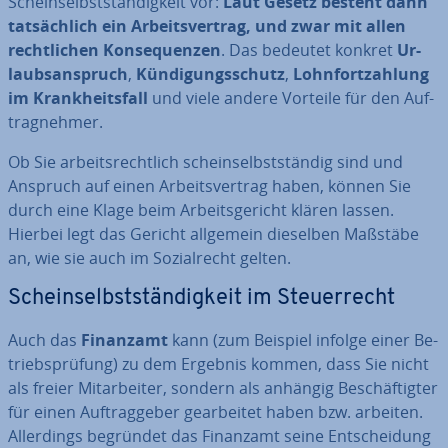
Schein­selbst­stän­dig­keit vor:
Laut Gesetz besteht dann
tat­säch­lich ein Ar­beits­ver­trag, und zwar mit allen
recht­li­chen Kon­se­quen­zen
. Das bedeutet konkret
Ur­
laubs­an­spruch
,
Kün­di­gungs­schutz
,
Lohn­fort­zah­lung
im Krank­heits­fall
und viele andere Vorteile für den Auf­
trag­neh­mer.
Ob Sie ar­beits­recht­lich schein­selbst­stän­dig sind und
Anspruch auf einen Ar­beits­ver­trag haben, können Sie
durch eine Klage beim Ar­beits­ge­richt klären lassen.
Hierbei legt das Gericht allgemein dieselben Maßstäbe
an, wie sie auch im So­zi­al­recht gelten.
Schein­selbst­stän­dig­keit im Steu­er­recht
Auch das
Finanzamt
kann (zum Beispiel infolge einer Be­
triebs­prü­fung) zu dem Ergebnis kommen, dass Sie nicht
als freier Mit­ar­bei­ter, sondern als anhängig Be­schäf­tig­ter
für einen Auf­trag­ge­ber ge­ar­bei­tet haben bzw. arbeiten.
Al­ler­dings begründet das Finanzamt seine Ent­schei­dung