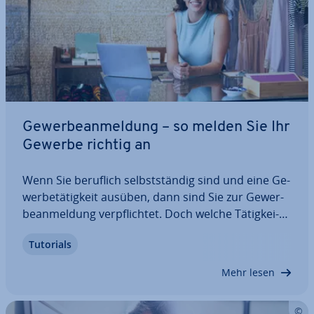
Ge­wer­be­an­mel­dung – so melden Sie Ihr
Gewerbe richtig an
Wenn Sie beruflich selbst­stän­dig sind und eine Ge­
wer­be­tä­tig­keit ausüben, dann sind Sie zur Ge­wer­
be­an­mel­dung ver­pflich­tet. Doch welche Tä­tig­kei­
ten sind ei­gent­lich als Gewerbe definiert? Wo
Tutorials
genau melden Sie sich an, damit Sie einen Ge­wer­
be­schein erhalten? Und was gilt es bei dieser…
Mehr lesen