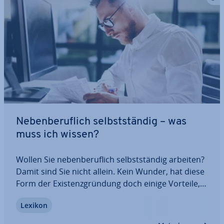
Ne­ben­be­ruf­lich selbst­stän­dig – was
muss ich wissen?
Wollen Sie ne­ben­be­ruf­lich selbst­stän­dig arbeiten?
Damit sind Sie nicht allein. Kein Wunder, hat diese
Form der Exis­tenz­grün­dung doch einige Vorteile,
etwa mi­ni­mie­ren Sie Ihr fi­nan­zi­el­les Risiko.
Lexikon
Generell dürfen Sie eine ne­ben­be­ruf­li­che Selbst­
stän­dig­keit beginnen. Es gibt jedoch…