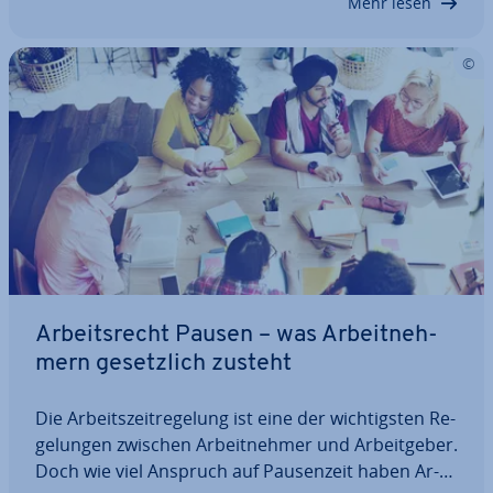
Mehr lesen
Ar­beits­recht Pausen – was Ar­beit­neh­
mern ge­setz­lich zusteht
Die Ar­beits­zeit­re­ge­lung ist eine der wich­tigs­ten Re­
ge­lun­gen zwischen Ar­beit­neh­mer und Ar­beit­ge­ber.
Doch wie viel Anspruch auf Pau­sen­zeit haben Ar­