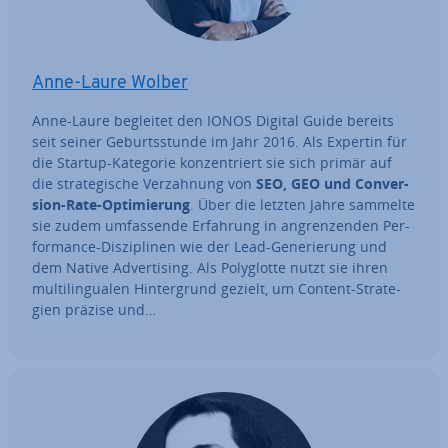
Anne-Laure Wolber
Anne-Laure begleitet den IONOS Digital Guide bereits
seit seiner Ge­burts­stun­de im Jahr 2016. Als Expertin für
die Startup-Kategorie kon­zen­triert sie sich primär auf
die stra­te­gi­sche Ver­zah­nung von
SEO, GEO und Con­ver­
si­on-Rate-Op­ti­mie­rung
. Über die letzten Jahre sammelte
sie zudem um­fas­sen­de Erfahrung in an­gren­zen­den Per­
for­mance-Dis­zi­pli­nen wie der Lead-Ge­ne­rie­rung und
dem Native Ad­ver­ti­sing. Als Po­ly­glot­te nutzt sie ihren
mul­ti­l­in­gua­len Hin­ter­grund gezielt, um Content-Stra­te­
gien präzise und…