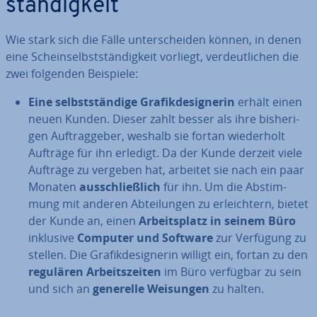
stän­dig­keit
Wie stark sich die Fälle un­ter­schei­den können, in denen
eine Schein­selbst­stän­dig­keit vorliegt, ver­deut­li­chen die
zwei folgenden Beispiele:
Eine selbst­stän­di­ge Gra­fik­de­si­gne­rin
erhält einen
neuen Kunden. Dieser zahlt besser als ihre bis­he­ri­
gen Auf­trag­ge­ber, weshalb sie fortan wie­der­holt
Aufträge für ihn erledigt. Da der Kunde derzeit viele
Aufträge zu vergeben hat, arbeitet sie nach ein paar
Monaten
aus­schließ­lich
für ihn. Um die Ab­stim­
mung mit anderen Ab­tei­lun­gen zu er­leich­tern, bietet
der Kunde an, einen
Ar­beits­platz in seinem Büro
inklusive
Computer und Software
zur Verfügung zu
stellen. Die Gra­fik­de­si­gne­rin willigt ein, fortan zu den
regulären Ar­beits­zei­ten
im Büro verfügbar zu sein
und sich an
generelle Weisungen
zu halten.