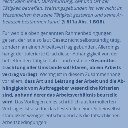
recht kann Inhalt, Durch­füh­rung, Zeit und Ort der
Tätigkeit betreffen. Wei­sungs­ge­bun­den ist, wer nicht im
We­sent­li­chen frei seine Tätigkeit gestalten und seine Ar­
beits­zeit bestimmen kann.
“ (
§ 611a Abs. 1 BGB
).
Für wen die oben genannten Rah­men­be­din­gun­gen
gelten, der ist also laut Gesetz nicht selbst­stän­dig tätig,
sondern an einen Ar­beits­ver­trag gebunden. Al­ler­dings
hängt der to­le­rier­te Grad dieser Ab­hän­gig­keit von der
be­tref­fen­den Tätigkeit ab – und erst eine
Ge­samt­be­
trach­tung aller Umstände soll klären, ob ein Ar­beits­
ver­trag vorliegt
. Wichtig ist in diesem Zu­sam­men­hang
vor allem,
dass Art und Leistung der Arbeit und die Ab­
hän­gig­keit vom Auf­trag­ge­ber we­sent­li­che Kriterien
sind, anhand derer das Ar­beits­ver­hält­nis beurteilt
wird
. Das Vorliegen eines schrift­lich aus­for­mu­lier­ten
Vertrages ist also für das Fest­stel­len einer Schein­selbst­
stän­dig­keit weniger ent­schei­dend als die tat­säch­li­chen
Ar­beits­be­din­gun­gen!