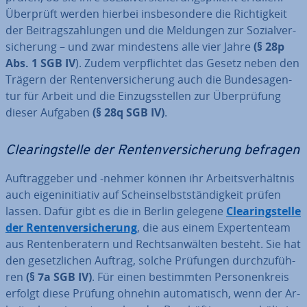
Überprüft werden hierbei ins­be­son­de­re die Rich­tig­keit
der Bei­trags­zah­lun­gen und die Meldungen zur So­zi­al­ver­
si­che­rung – und zwar min­des­tens alle vier Jahre
(§ 28p
Abs. 1 SGB IV
). Zudem ver­pflich­tet das Gesetz neben den
Trägern der Ren­ten­ver­si­che­rung auch die Bun­des­agen­
tur für Arbeit und die Ein­zugs­stel­len zur Über­prü­fung
dieser Aufgaben
(§ 28q SGB IV)
.
Clea­ring­stel­le der Ren­ten­ver­si­che­rung befragen
Auf­trag­ge­ber und -nehmer können ihr Ar­beits­ver­hält­nis
auch ei­gen­in­itia­tiv auf Schein­selbst­stän­dig­keit prüfen
lassen. Dafür gibt es die in Berlin gelegene
Clea­ring­stel­le
der Ren­ten­ver­si­che­rung
, die aus einem Ex­per­ten­team
aus Ren­ten­be­ra­tern und Rechts­an­wäl­ten besteht. Sie hat
den ge­setz­li­chen Auftrag, solche Prüfungen durch­zu­füh­
ren
(§ 7a SGB IV)
. Für einen be­stimm­ten Per­so­nen­kreis
erfolgt diese Prüfung ohnehin au­to­ma­tisch, wenn der Ar­