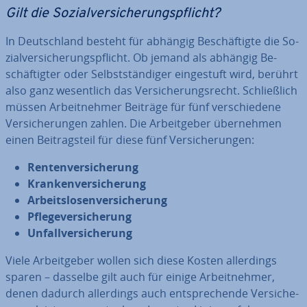
Gilt die So­zi­al­ver­si­che­rungs­pflicht?
In Deutsch­land besteht für abhängig Be­schäf­tig­te die So­
zi­al­ver­si­che­rungs­pflicht. Ob jemand als abhängig Be­
schäf­tig­ter oder Selbst­stän­di­ger ein­ge­stuft wird, berührt
also ganz we­sent­lich das Ver­si­che­rungs­recht. Schließ­lich
müssen Ar­beit­neh­mer Beiträge für fünf ver­schie­de­ne
Ver­si­che­run­gen zahlen. Die Ar­beit­ge­ber über­neh­men
einen Bei­trags­teil für diese fünf Ver­si­che­run­gen:
Ren­ten­ver­si­che­rung
Kran­ken­ver­si­che­rung
Ar­beits­lo­sen­ver­si­che­rung
Pfle­ge­ver­si­che­rung
Un­fall­ver­si­che­rung
Viele Ar­beit­ge­ber wollen sich diese Kosten al­ler­dings
sparen – dasselbe gilt auch für einige Ar­beit­neh­mer,
denen dadurch al­ler­dings auch ent­spre­chen­de Ver­si­che­