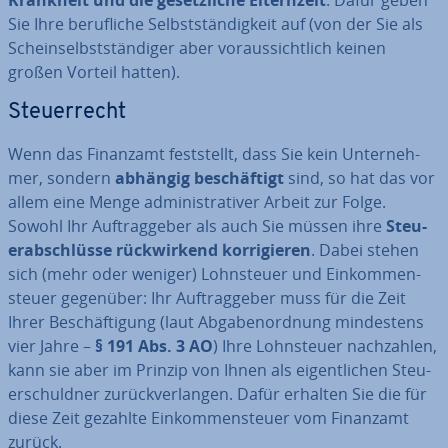
Krankheit und die ge­setz­li­che El­tern­zeit
. Dafür geben
Sie Ihre be­ruf­li­che Selbst­stän­dig­keit auf (von der Sie als
Schein­selbst­stän­di­ger aber vor­aus­sicht­lich keinen
großen Vorteil hatten).
Steu­er­recht
Wenn das Finanzamt fest­stellt, dass Sie kein Un­ter­neh­
mer, sondern
abhängig be­schäf­tigt
sind, so hat das vor
allem eine Menge ad­mi­nis­tra­ti­ver Arbeit zur Folge.
Sowohl Ihr Auf­trag­ge­ber als auch Sie müssen ihre
Steu­
er­ab­schlüs­se rück­wir­kend kor­ri­gie­ren
. Dabei stehen
sich (mehr oder weniger) Lohn­steu­er und Ein­kom­men­
steu­er gegenüber: Ihr Auf­trag­ge­ber muss für die Zeit
Ihrer Be­schäf­ti­gung (laut Ab­ga­ben­ord­nung min­des­tens
vier Jahre –
§ 191 Abs. 3 AO
) Ihre Lohn­steu­er nach­zah­len,
kann sie aber im Prinzip von Ihnen als ei­gent­li­chen Steu­
er­schuld­ner zu­rück­ver­lan­gen. Dafür erhalten Sie die für
diese Zeit gezahlte Ein­kom­men­steu­er vom Finanzamt
zurück.