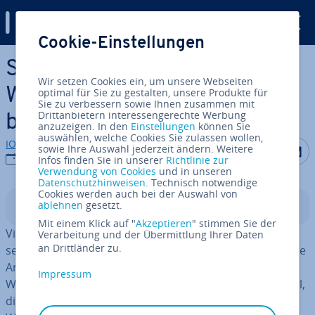
Digital Guide
Cookie-Einstellungen
Zum Haupt­in­halt springen
Schein­selbst­stän­dig­keit:
Wir setzen Cookies ein, um unsere Webseiten
Wann gilt man als abhängig
optimal für Sie zu gestalten, unsere Produkte für
Sie zu verbessern sowie Ihnen zusammen mit
Drittanbietern interessengerechte Werbung
be­schäf­tigt?
anzuzeigen. In den
Einstellungen
können Sie
auswählen, welche Cookies Sie zulassen wollen,
IONOS Redaktion
Auf Facebo
Auf Tw
A
sowie Ihre Auswahl jederzeit ändern. Weitere
05.12.2018
Infos finden Sie in unserer
Richtlinie zur
Verwendung von Cookies
und in unseren
Datenschutzhinweisen
. Technisch notwendige
Cookies werden auch bei der Auswahl von
ablehnen
gesetzt.
In­halts­ver­zeich­nis
Mit einem Klick auf "
Akzeptieren
" stimmen Sie der
Viele Ar­beit­neh­mer wünschen sich, ihr eigener Herr zu
Verarbeitung und der Übermittlung Ihrer Daten
an Drittländer zu.
sein. Schließ­lich ist es eine ver­lo­cken­de Aussicht, sich die
Ar­beits­zeit selbst ein­zu­tei­len und nicht mehr von den
Impressum
Weisungen des Chefs abhängig zu sein. Auch das Gefühl,
direkt in die eigene Tasche zu arbeiten, macht den