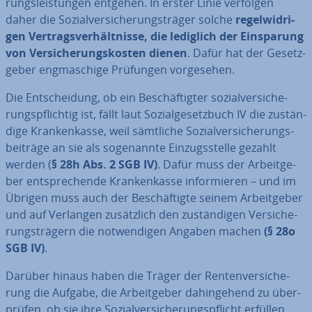
rungs­leis­tun­gen entgehen. In erster Linie verfolgen
daher die So­zi­al­ver­si­che­rungs­trä­ger solche
re­gel­wid­ri­
gen Ver­trags­ver­hält­nis­se, die lediglich der Ein­spa­rung
von Ver­si­che­rungs­kos­ten dienen
. Dafür hat der Ge­setz­
ge­ber eng­ma­schi­ge Prüfungen vor­ge­se­hen.
Die Ent­schei­dung, ob ein Be­schäf­tig­ter so­zi­al­ver­si­che­
rungs­pflich­tig ist, fällt laut So­zi­al­ge­setz­buch IV die zu­stän­
di­ge Kran­ken­kas­se, weil sämtliche So­zi­al­ver­si­che­rungs­
bei­trä­ge an sie als so­ge­nann­te Ein­zugs­stel­le gezahlt
werden (
§ 28h Abs. 2 SGB IV)
. Dafür muss der Ar­beit­ge­
ber ent­spre­chen­de Kran­ken­kas­se in­for­mie­ren – und im
Übrigen muss auch der Be­schäf­tig­te seinem Ar­beit­ge­ber
und auf Verlangen zu­sätz­lich den zu­stän­di­gen Ver­si­che­
rungs­trä­gern die not­wen­di­gen Angaben machen
(§ 28o
SGB IV)
.
Darüber hinaus haben die Träger der Ren­ten­ver­si­che­
rung die Aufgabe, die Ar­beit­ge­ber da­hin­ge­hend zu über­
prü­fen, ob sie ihre So­zi­al­ver­si­che­rungs­pflicht erfüllen.