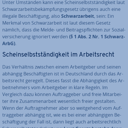
Unter Umständen kann eine Schein­selbst­stän­dig­keit laut
Schwarz­ar­beits­be­kämp­fungs­ge­setz übrigens auch eine
illegale Be­schäf­ti­gung, also
Schwarz­ar­beit
, sein: Ein
Merkmal von Schwarz­ar­beit ist laut diesem Gesetz
nämlich, dass die Melde- und Bei­trags­pflich­ten zur So­zi­al­
ver­si­che­rung ignoriert werden
(§ 1 Abs. 2 Nr. 1 Schwarz­
ArbG)
.
Schein­selbst­stän­dig­keit im Ar­beits­recht
Das Ver­hält­nis zwischen einem Ar­beit­ge­ber und seinen
abhängig Be­schäf­tig­ten ist in Deutsch­land durch das Ar­
beits­recht geregelt. Dieses fasst die Ab­hän­gig­keit des Ar­
beit­neh­mers vom Ar­beit­ge­ber in klare Regeln. Im
Vergleich dazu können Auf­trag­ge­ber und freie Mit­ar­bei­
ter ihre Zu­sam­men­ar­beit we­sent­lich freier gestalten.
Wenn der Auf­trag­neh­mer aber so weit­ge­hend vom Auf­
trag­ge­ber abhängig ist, wie es bei einer ab­hän­gi­gen Be­
schäf­ti­gung der Fall ist, dann liegt auch ar­beits­recht­lich