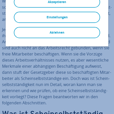
Wechsel in die Selbst­stän­dig­keit attraktiv. Manche ent­
Akzeptieren
schei­den sich hingegen nicht ganz frei­wil­lig für die Selbst­
stän­dig­keit, sondern sehen darin die einzige Mög­lich­keit,
Einstellungen
an Arbeit zu kommen.
Je­den­falls besteht bei beiden Gruppen das Risiko, dass
Ablehnen
ihre Tätigkeit als Schein­selbst­stän­dig­keit ein­ge­stuft wird.
Ar­beit­ge­ber sparen So­zi­al­ver­si­che­rungs­bei­trä­ge ein und
sind auch nicht an das Ar­beits­recht gebunden, wenn sie
freie Mit­ar­bei­ter be­schäf­ti­gen. Wenn sie die Vorzüge
dieses Ar­beits­ver­hält­nis­ses nutzen, es aber we­sent­li­che
Merkmale einer ab­hän­gi­gen Be­schäf­ti­gung aufweist,
dann stuft der Ge­setz­ge­ber diese so be­schäf­tig­ten Mit­ar­
bei­ter als Schein­selbst­stän­di­ge ein. Doch was ist Schein­
selbst­stän­dig­keit nun im Detail, woran kann man sie
erkennen und wie prüfen, ob eine Schein­selbst­stän­dig­
keit vorliegt? Diese Fragen be­ant­wor­ten wir in den
folgenden Ab­schnit­ten.