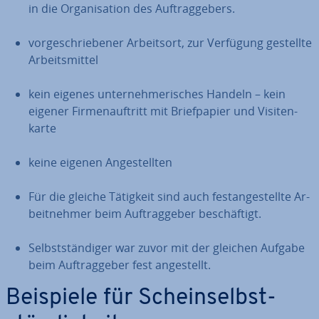
in die Or­ga­ni­sa­ti­on des Auf­trag­ge­bers.
vor­ge­schrie­be­ner Ar­beits­ort, zur Verfügung gestellte
Ar­beits­mit­tel
kein eigenes un­ter­neh­me­ri­sches Handeln – kein
eigener Fir­men­auf­tritt mit Brief­pa­pier und Vi­si­ten­
kar­te
keine eigenen An­ge­stell­ten
Für die gleiche Tätigkeit sind auch fest­an­ge­stell­te Ar­
beit­neh­mer beim Auf­trag­ge­ber be­schäf­tigt.
Selbst­stän­di­ger war zuvor mit der gleichen Aufgabe
beim Auf­trag­ge­ber fest an­ge­stellt.
Beispiele für Schein­selbst­