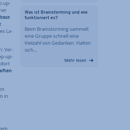
p-up-
aher
Was ist Brain­stor­ming und wie
test
funk­tio­niert es?
t
Beim Brain­stor­ming sammelt
tes La­
eine Gruppe schnell eine
Vielzahl von Gedanken. Halten
n: Ver­
sich…
Pop-up-
Mehr lesen
ndort
af­ten
enn
m in
 dem