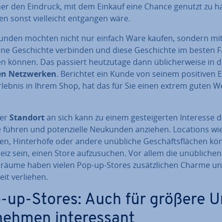
er den Eindruck, mit dem Einkauf eine Chance genutzt zu h
en sonst viel­leicht entgangen wäre.
Kunden möchten nicht nur einfach Ware kaufen, sondern mit
ne Ge­schich­te verbinden und diese Ge­schich­te im besten F
n können. Das passiert heut­zu­ta­ge dann üb­li­cher­wei­se in 
en Netz­wer­ken
. Berichtet ein Kunde von seinem positiven E
r­leb­nis in Ihrem Shop, hat das für Sie einen extrem guten We
der
Standort
an sich kann zu einem ge­stei­ger­ten Interesse de
 führen und po­ten­zi­el­le Neukunden anziehen. Locations wie
­len, Hin­ter­hö­fe oder andere unübliche Ge­schäfts­flä­chen k
eiz sein, einen Store auf­zu­su­chen. Vor allem die un­üb­li­che
­räu­me haben vielen Pop-up-Stores zu­sätz­li­chen Charme u
eit verliehen.
-up-Stores: Auch für größere U
neh­men in­ter­es­sant