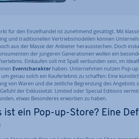
kt für den Ein­zel­han­del ist zunehmend gesättigt. Mit klas­s
ng und tra­di­tio­nel­len Ver­triebs­mo­del­len können Un­ter­ne
och aus der Masse der Anbieter her­aus­ste­chen. Doch ins­b
on­su­men­ten der jüngeren Ge­ne­ra­tio­nen wollen ein be­son­d
fs­er­leb­nis. Einkaufen soll mit Spaß verbunden sein, im Idealf
einen
Event­cha­rak­ter
haben. Un­ter­neh­men nutzen Pop-up
 um genau solch ein Kauf­erleb­nis zu schaffen: Eine künst­li­c
ung von Waren und die zeitliche Be­gren­zung des Angebots 
 Gefühl der Ex­klu­si­vi­tät. Limited oder Special Editions ver­mit
nden, etwas Be­son­de­res erworben zu haben.
 ist ein Pop-up-Store? Eine De­fi
n