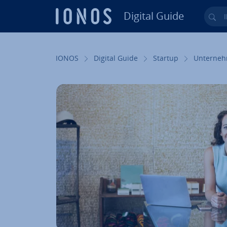
Digital Guide
Ihr
Zum Haupt­in­halt springen
IONOS
Digital Guide
Startup
Un­ter­neh