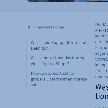
Der Mar
In­halts­ver­zeich­nis
Marketi
kaum n
de­re K
Was ist ein Pop-up-Store? Eine
Ein­kau
De­fi­ni­ti­on
sogar 
Was kenn­zeich­net das Konzept
Stores,
eines Pop-up-Shops?
knap­p
für ein
Pop-up-Stores: Auch für
dem Ku
größere Un­ter­neh­men in­ter­es­
sant
Was
ti­o