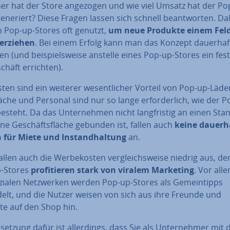
er hat der Store angezogen und wie viel Umsatz hat der Po
eneriert? Diese Fragen lassen sich schnell be­ant­wor­ten. D
 Pop-up-Stores oft genutzt,
um neue Produkte einem Feld
er­zie­hen
. Bei einem Erfolg kann man das Konzept dauerhaf
en (und bei­spiels­wei­se anstelle eines Pop-up-Stores ein fes
schäft errichten).
ten sind ein weiterer we­sent­li­cher Vorteil von Pop-up-Läde
lä­che und Personal sind nur so lange er­for­der­lich, wie der 
esteht. Da das Un­ter­neh­men nicht lang­fris­tig an einen Sta
ne Ge­schäfts­flä­che gebunden ist, fallen auch
keine dau­er­h
 für Miete und In­stand­hal­tung
an.
allen auch die Wer­be­kos­ten ver­gleichs­wei­se niedrig aus, d
-Stores
pro­fi­tie­ren stark von viralem Marketing
. Vor alle
zialen Netz­wer­ken werden Pop-up-Stores als Ge­mein­tipps
elt, und die Nutzer weisen von sich aus ihre Freunde und
te auf den Shop hin.
­set­zung dafür ist al­ler­dings, dass Sie als Un­ter­neh­mer mit