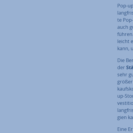
Pop-up
lang­fr
te Pop
auch g
füh­ren
leicht 
kann, 
Die Be­
der
St
sehr g
größere
kaufs­k
up-Stor
ves­ti­
lang­fri
gien k
Eine Er