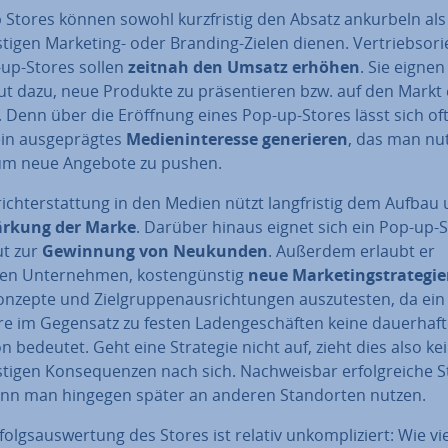
 Stores können sowohl kurz­fris­tig den Absatz ankurbeln al
is­ti­gen Marketing- oder Branding-Zielen dienen. Ver­triebs­ori­e
-up-Stores sollen
zeitnah den Umsatz erhöhen
. Sie eignen
ut dazu,
neue Produkte zu prä­sen­tie­ren bzw. auf den Markt e
. Denn über die Eröffnung eines Pop-up-Stores lässt sich of
ein aus­ge­präg­tes
Me­di­en­in­ter­es­se ge­ne­rie­ren
, das man nu
um neue Angebote zu pushen.
richt­erstat­tung in den Medien nützt lang­fris­tig dem Aufbau
ärkung der Marke
. Darüber hinaus eignet sich ein Pop-up-
ut zur
Gewinnung von Neukunden
.
Außerdem erlaubt er
n Un­ter­neh­men, kos­ten­güns­tig
neue Mar­ke­ting­stra­te­gi
on­zep­te und Ziel­grup­pen­aus­rich­tun­gen aus­zu­tes­ten, da ei
e im Gegensatz zu festen La­den­ge­schäf­ten keine dau­er­haf­t
ti­on bedeutet. Geht eine Strategie nicht auf, zieht dies also ke
s­ti­gen Kon­se­quen­zen nach sich. Nach­weis­bar er­folg­rei­che S
ann man hingegen später an anderen Stand­or­ten nutzen.
­folgs­aus­wer­tung des Stores ist relativ un­kom­pli­ziert: Wie vi