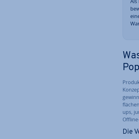
Als
bew
ein
War
Was
Pop
Pro­dukt
Konzept
ge­winn
flä­che
ups, ju
Offline
Die V