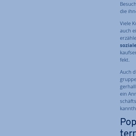
Besuch
die ihn
Viele 
auch ei
erzähle
sozial
kaufs­e
fekt.
Auch 
grup­pe
ger­hal
ein Anr
schäfts
kannt­h
Pop
ter­