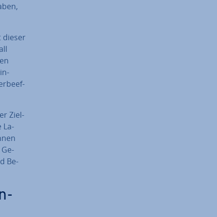
aben,
 dieser
all
den
in­
r­be­ef­
r Ziel­
 La­
önnen
n Ge­
nd Be­
n­