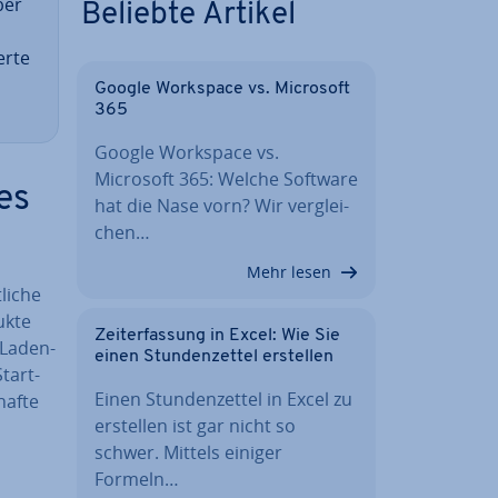
ber
Beliebte Artikel
r­te
Google Workspace vs. Microsoft
365
Google Workspace vs.
Microsoft 365: Welche Software
es
hat die Nase vorn? Wir ver­glei­
chen…
Mehr lesen
li­che
ukte
Zeit­er­fas­sung in Excel: Wie Sie
 La­den­
einen Stun­den­zet­tel erstellen
Start-
Einen Stun­den­zet­tel in Excel zu
af­te
erstellen ist gar nicht so
schwer. Mittels einiger
Formeln…