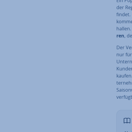
Ein Po
der Reg
fin­det
kommen 
hal­len
ren
, d
Der Ver
nur fü
Un­ter­
Kunden
kaufen
ter­neh
Sai­so
verfüg