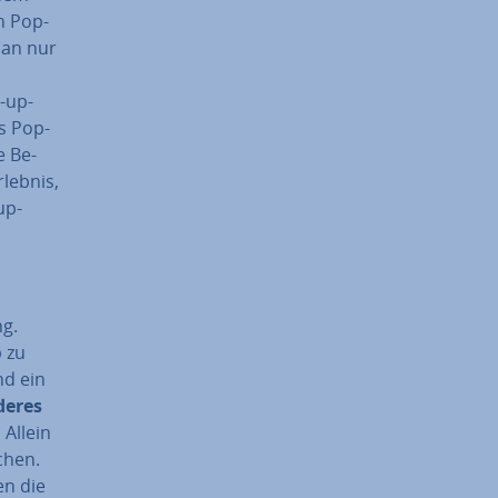
n Pop-
man nur
p-up-
es Pop-
e Be­
rlebnis,
up-
ng.
 zu
nd ein
de­res
 Allein
chen.
nen die