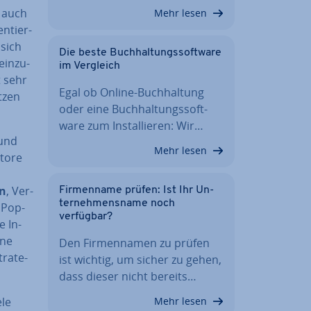
s auch
Mehr lesen
n­tier­
 sich
Die beste Buch­hal­tungs­soft­ware
in­zu­
im Vergleich
t sehr
Egal ob Online-Buch­hal­tung
tzen
oder eine Buch­hal­tungs­soft­
ware zum In­stal­lie­ren: Wir…
 und
Mehr lesen
Store
en
, Ver­
Fir­men­na­me prüfen: Ist Ihr Un­
ter­neh­mens­na­me noch
n Pop-
verfügbar?
e In­
ine
Den Fir­men­na­men zu prüfen
tra­te­
ist wichtig, um sicher zu gehen,
dass dieser nicht bereits…
ele
Mehr lesen