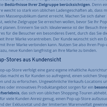
die
Be­dürf­nis­se Ihrer Ziel­grup­pe be­rück­sich­ti­gen
. Denn ei
e weicht so stark von üblichen La­den­ge­schäf­ten ab, dass 
ein Mas­sen­pu­bli­kum damit erreicht. Machen Sie sich daher
, welche Ziel­grup­pe Sie erreichen wollen, bevor Sie Ihr Po
 planen. Erinnern Sie sich: Idea­ler­wei­se ist der Besuch Ihr
es für die Besucher ein be­son­de­res Event, durch das Sie di
eit Ihrer Marke vor­an­trei­ben. Der Kunde wünscht sich ein E
 mit Ihrer Marke verbinden kann. Nutzen Sie also Ihren Pop-
azu, neue Kunden lang­fris­tig an Ihre Marke zu binden.
p-Stores aus Kun­den­sicht
op-up-Store verfolgt eine ganz eigene in­halt­li­che Aus­rich­tu
das macht es für Kunden so aufregend, einen solchen Shop
n und zu er­for­schen. Un­ge­wöhn­li­che Verkaufs-Locations u
er­tes oder in­no­va­ti­ves Pro­dukt­an­ge­bot sorgen für ein
be­son­
fs­er­leb­nis
, das sich von üblichen Shopping-Touren abhebt.
 für viele Kunden Anreiz genug, einen Pop-up-Store auf­zu­su­
 der Ex­klu­si­vi­tät und der li­mi­tier­ten Wa­ren­viel­falt gewin