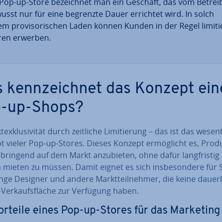
 Pop-up-Store be­zeich­net man ein Geschäft, das vom Betrei
usst nur für eine begrenzte Dauer errichtet wird. In solch
em pro­vi­so­ri­schen Laden können Kunden in der Regel li­mi­tie
en erwerben.
 kenn­zeich­net das Konzept ein
-up-Shops?
­ex­klu­si­vi­tät durch zeitliche Li­mi­tie­rung – das ist das we­sent­
 vieler Pop-up-Stores. Dieses Konzept er­mög­licht es, Prod
­brin­gend auf dem Markt an­zu­bie­ten, ohne dafür lang­fris­tig
n mieten zu müssen. Damit eignet es sich ins­be­son­de­re für 
nge Designer und andere Markt­teil­neh­mer, die keine dau­er­h
-Ver­kaufs­flä­che zur Verfügung haben.
orteile eines Pop-up-Stores für das Marketing