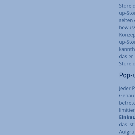
Store 
up-Stor
selten 
bewusst
Konzept
up-Stor
kannt­h
das er
Store d
Pop-u
Jeder P
Genau 
betrete
li­mi­ti
Ein­kau
das ist
Aufgrund