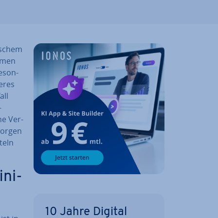
i­schem
h­men
e­son­
e­res
all
-
he Ver­
sorgen
­teln
­ni­
10 Jahre Digital