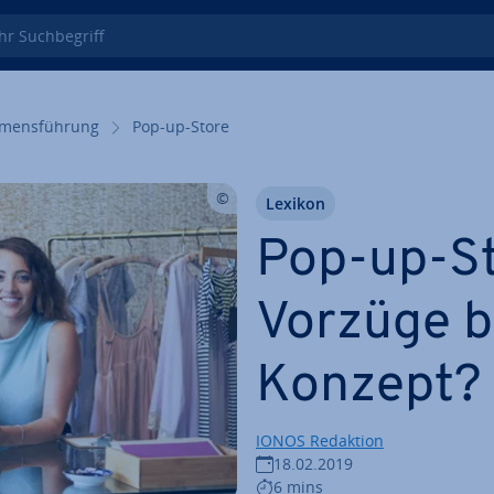
 Such­be­griff
­mens­füh­rung
Pop-up-Store
Lexikon
Pop-up-St
Vorzüge b
Konzept?
IONOS Redaktion
18.02.2019
6 mins