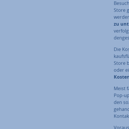
Besuch
Store g
werden
zu un­t
verfolg
den­ge­
Die Kos
kaufs­f
Store b
oder ei
Kosten
Meist f
Pop-up
den so
gehand
Kontak
Vor­aus