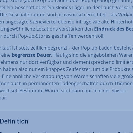
p-up-Store (auch Pop-up-Laden oder Pop-up-Shop genannt) i
el ein Geschäft oder ein kleines Lager, in dem auch Verkauf 
. Die Ge­schäfts­räu­me sind pro­vi­so­risch errichtet – als Ver­kau
angesagte Sze­ne­vier­tel ebenso infrage wie alte Hin­ter­hof­l
. Un­ge­wöhn­li­che Locations ver­stär­ken den
Eindruck des Be­
er durch Pop-up-Stores ge­schaf­fen werden soll.
kauf ist stets zeitlich begrenzt – der Pop-up-Laden besteht 
r eine
begrenzte Dauer
. Häufig sind die an­ge­bo­te­nen Ware
neh­mens nur dort verfügbar und dem­entspre­chend limitiert
 haben also nur ein knappes Zeit­fens­ter, um die Produkte 
. Eine ähnliche Ver­knap­pung von Waren schaffen viele groß
­men auch in per­ma­nen­ten La­den­ge­schäf­ten durch Themen
n­wech­sel: Bestimmte Waren sind dann nur in einer Saison
bar.
De­fi­ni­ti­on