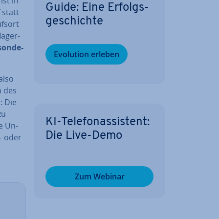
st in
Guide: Eine Er­folgs­
statt­
ge­schich­te
fs­ort
a­ger­
son­de­
Evolution erleben
also
n des
: Die
zu
KI-Te­le­fon­as­sis­tent:
e Un­
Die Live-Demo
- oder
Zum Webinar