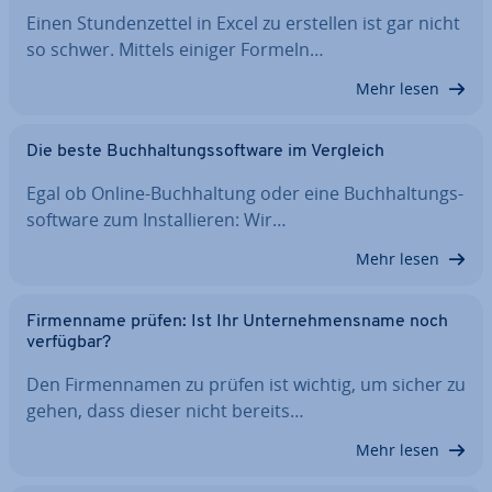
Einen Stun­den­zet­tel in Excel zu erstellen ist gar nicht
so schwer. Mittels einiger Formeln…
Mehr lesen
Die beste Buch­hal­tungs­soft­ware im Vergleich
Egal ob Online-Buch­hal­tung oder eine Buch­hal­tungs­
soft­ware zum In­stal­lie­ren: Wir…
Mehr lesen
Fir­men­na­me prüfen: Ist Ihr Un­ter­neh­mens­na­me noch
verfügbar?
Den Fir­men­na­men zu prüfen ist wichtig, um sicher zu
gehen, dass dieser nicht bereits…
Mehr lesen