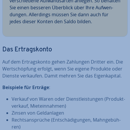
ver­schie­de­ne Auf­wands­ar­ten anlegen. So behalten
Sie einen besseren Überblick über Ihre Auf­wen­
dun­gen. Al­ler­dings müssen Sie dann auch für
jedes dieser Konten den Saldo bilden.
Das Er­trags­kon­to
Auf dem Er­trags­kon­to gehen Zahlungen Dritter ein. Die
Wert­schöp­fung erfolgt, wenn Sie eigene Produkte oder
Dienste verkaufen. Damit mehren Sie das Ei­gen­ka­pi­tal.
Beispiele für Erträge
:
Verkauf von Waren oder Dienst­leis­tun­gen (Pro­dukt­
ver­kauf, Miet­ein­nah­men)
Zinsen von Geld­an­la­gen
Rechts­an­sprü­che (Ent­schä­di­gun­gen, Mahn­ge­büh­
ren)