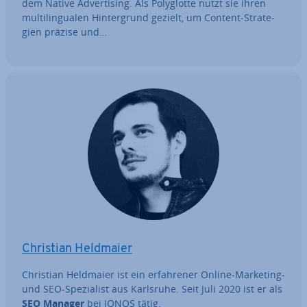
dem Native Ad­ver­ti­sing. Als Po­ly­glot­te nutzt sie ihren
mul­ti­l­in­gua­len Hin­ter­grund gezielt, um Content-Stra­te­
gien präzise und…
Christian Heldmaier
Christian Heldmaier ist ein er­fah­re­ner Online-Marketing-
und SEO-Spe­zia­list aus Karlsruhe. Seit Juli 2020 ist er als
SEO Manager
bei IONOS tätig.