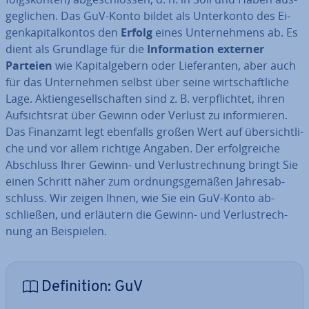
ge­gli­chen. Das GuV-Konto bildet als Un­ter­kon­to des Ei­
gen­ka­pi­tal­kon­tos den
Erfolg
eines Un­ter­neh­mens ab. Es
dient als Grundlage für die
In­for­ma­ti­on externer
Parteien
wie Ka­pi­tal­ge­bern oder Lie­fe­ran­ten, aber auch
für das Un­ter­neh­men selbst über seine wirt­schaft­li­che
Lage. Ak­ti­en­ge­sell­schaf­ten sind z. B. ver­pflich­tet, ihren
Auf­sichts­rat über Gewinn oder Verlust zu in­for­mie­ren.
Das Finanzamt legt ebenfalls großen Wert auf über­sicht­li­
che und vor allem richtige Angaben. Der er­folg­rei­che
Abschluss Ihrer Gewinn- und Ver­lust­rech­nung bringt Sie
einen Schritt näher zum ord­nungs­ge­mä­ßen Jah­res­ab­
schluss. Wir zeigen Ihnen, wie Sie ein GuV-Konto ab­
schlie­ßen, und erläutern die Gewinn- und Ver­lust­rech­
nung an Bei­spie­len.
De­fi­ni­ti­on: GuV