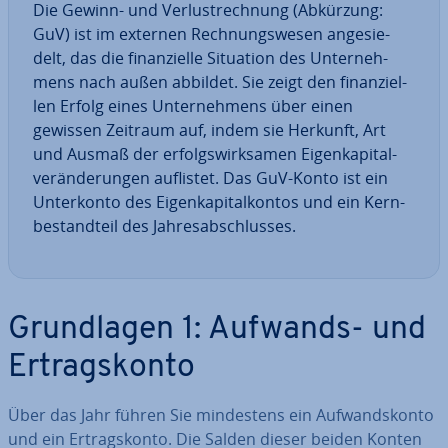
Die Gewinn- und Ver­lust­rech­nung (Abkürzung:
GuV) ist im externen Rech­nungs­we­sen an­ge­sie­
delt, das die fi­nan­zi­el­le Situation des Un­ter­neh­
mens nach außen abbildet. Sie zeigt den fi­nan­zi­el­
len Erfolg eines Un­ter­neh­mens über einen
gewissen Zeitraum auf, indem sie Herkunft, Art
und Ausmaß der er­folgs­wirk­sa­men Ei­gen­ka­pi­tal­
ver­än­de­run­gen auflistet. Das GuV-Konto ist ein
Un­ter­kon­to des Ei­gen­ka­pi­tal­kon­tos und ein Kern­
be­stand­teil des Jah­res­ab­schlus­ses.
Grund­la­gen 1: Aufwands- und
Er­trags­kon­to
Über das Jahr führen Sie min­des­tens ein Auf­wands­kon­to
und ein Er­trags­kon­to. Die Salden dieser beiden Konten