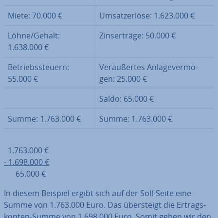
Miete: 70.000 €
Um­satz­er­lö­se: 1.623.000 €
Löhne/Gehalt:
Zins­er­trä­ge: 50.000 €
1.638.000 €
Be­triebs­steu­ern:
Ver­äu­ßer­tes An­la­ge­ver­mö­
55.000 €
gen: 25.000 €
Saldo: 65.000 €
Summe: 1.763.000 €
Summe: 1.763.000 €
1.763.000 €
- 1.698.000 €
65.000 €
In diesem Beispiel ergibt sich auf der Soll-Seite eine
Summe von 1.763.000 Euro. Das über­steigt die Er­trags­
kon­ten-Summe von 1.698.000 Euro. Somit geben wir den