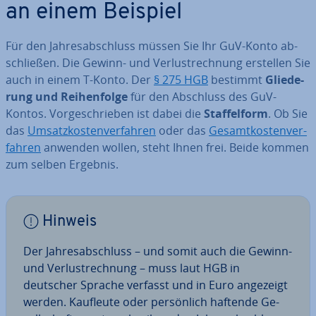
an einem Beispiel
Für den Jah­res­ab­schluss müssen Sie Ihr GuV-Konto ab­
schlie­ßen. Die Gewinn- und Ver­lust­rech­nung erstellen Sie
auch in einem T-Konto. Der
§ 275 HGB
bestimmt
Glie­de­
rung und Rei­hen­fol­ge
für den Abschluss des GuV-
Kontos. Vor­ge­schrie­ben ist dabei die
Staf­fel­form
. Ob Sie
das
Um­satz­kos­ten­ver­fah­ren
oder das
Ge­samt­kos­ten­ver­
fah­ren
anwenden wollen, steht Ihnen frei. Beide kommen
zum selben Ergebnis.
Hinweis
Der Jah­res­ab­schluss – und somit auch die Gewinn-
und Ver­lust­rech­nung – muss laut HGB in
deutscher Sprache verfasst und in Euro angezeigt
werden. Kaufleute oder per­sön­lich haftende Ge­