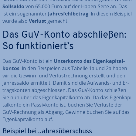
Sollsaldo
von 65.000 Euro auf der Haben-Seite an. Das
ist ein so­ge­nann­ter
Jah­res­fehl­be­trag
. In diesem Beispiel
wurde also
Verlust
gemacht.
Das GuV-Konto ab­schlie­ßen:
So funk­tio­niert’s
Das GuV-Konto ist ein
Un­ter­kon­to des Ei­gen­ka­pi­tal­
kon­tos
. In den Bei­spie­len aus Tabelle 1a und 2a haben
wir die Gewinn- und Ver­lust­rech­nung erstellt und den
Jah­res­sal­do ermittelt. Damit sind die Aufwands- und Er­
trags­kon­ten ab­ge­schlos­sen. Das GuV-Konto schließen
Sie nun über das Ei­gen­ka­pi­tal­kon­to ab. Da das Ei­gen­ka­pi­
tal­kon­to ein Pas­siv­kon­to ist, buchen Sie Verluste der
GuV-Rechnung als Abgang. Gewinne buchen Sie auf das
Ei­gen­ka­pi­tal­kon­to auf.
Beispiel bei Jah­res­über­schuss