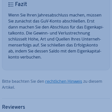
Fazit
Wenn Sie Ihren Jah­res­ab­schluss machen, müssen
Sie zunächst das GuV-Konto ab­schlie­ßen. Erst
dann machen Sie den Abschluss für das Ei­gen­ka­pi­
tal­kon­to. Die Gewinn- und Ver­lust­rech­nung
schlüs­selt Höhe, Art und Quellen Ihres Un­ter­neh­
mens­er­folgs auf. Sie schließen das Er­folgs­kon­to
ab, indem Sie dessen Saldo mit dem Ei­gen­ka­pi­tal­
kon­to verbuchen.
Bitte beachten Sie den
recht­li­chen Hinweis
zu diesem
Artikel.
Reviewers