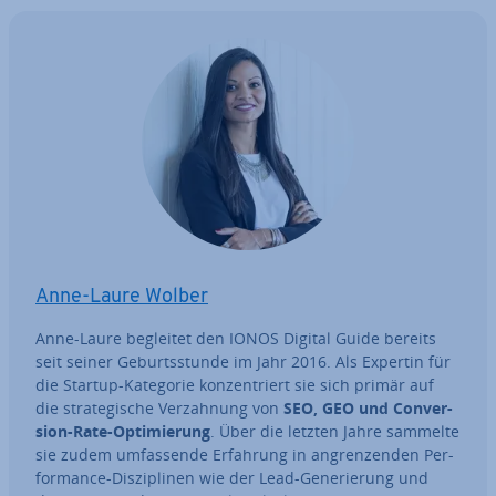
Anne-Laure Wolber
Anne-Laure begleitet den IONOS Digital Guide bereits
seit seiner Ge­burts­stun­de im Jahr 2016. Als Expertin für
die Startup-Kategorie kon­zen­triert sie sich primär auf
die stra­te­gi­sche Ver­zah­nung von
SEO, GEO und Con­ver­
si­on-Rate-Op­ti­mie­rung
. Über die letzten Jahre sammelte
sie zudem um­fas­sen­de Erfahrung in an­gren­zen­den Per­
for­mance-Dis­zi­pli­nen wie der Lead-Ge­ne­rie­rung und