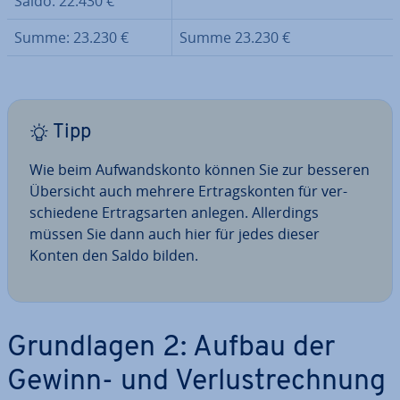
Saldo: 22.430 €
Summe: 23.230 €
Summe 23.230 €
Tipp
Wie beim Auf­wands­kon­to können Sie zur besseren
Übersicht auch mehrere Er­trags­kon­ten für ver­
schie­de­ne Er­trags­ar­ten anlegen. Al­ler­dings
müssen Sie dann auch hier für jedes dieser
Konten den Saldo bilden.
Grund­la­gen 2: Aufbau der
Gewinn- und Ver­lust­rech­nung