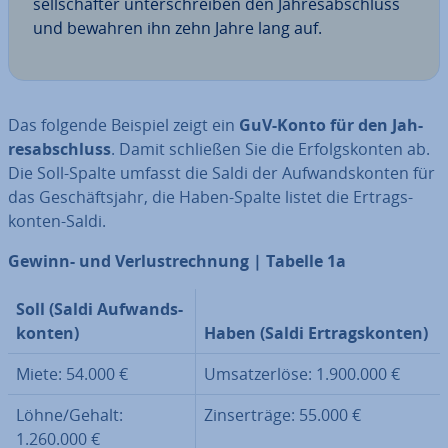
sell­schaf­ter un­ter­schrei­ben den Jah­res­ab­schluss
und bewahren ihn zehn Jahre lang auf.
Das folgende Beispiel zeigt ein
GuV-Konto für den Jah­
res­ab­schluss
. Damit schließen Sie die Er­folgs­kon­ten ab.
Die Soll-Spalte umfasst die Saldi der Auf­wands­kon­ten für
das Ge­schäfts­jahr, die Haben-Spalte listet die Er­trags­
kon­ten-Saldi.
Gewinn- und Ver­lust­rech­nung | Tabelle 1a
Soll (Saldi Auf­wands­
kon­ten)
Haben (Saldi Er­trags­kon­ten)
Miete: 54.000 €
Um­satz­er­lö­se: 1.900.000 €
Löhne/Gehalt:
Zins­er­trä­ge: 55.000 €
1.260.000 €