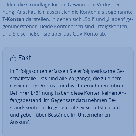
bilden die Grundlage für die Gewinn-und Ver­lust­rech­
nung. An­schau­lich lassen sich die Konten als so­ge­nann­te
T-Konten
dar­stel­len, in denen sich „Soll“ und „Haben“ ge­
gen­über­ste­hen. Beide Kon­ten­ar­ten sind Er­folgs­kon­ten,
und Sie schließen sie über das GuV-Konto ab.
Fakt
In Er­folgs­kon­ten erfassen Sie er­folgs­wirk­sa­me Ge­
schäfts­fäl­le. Das sind alle Vorgänge, die zu einem
Gewinn oder Verlust für das Un­ter­neh­men führen.
Bei ihrer Eröffnung haben diese Konten keinen An­
fangs­be­stand. Im Gegensatz dazu nehmen Be­
stands­kon­ten er­folgs­neu­tra­le Ge­schäfts­fäl­le auf
und geben über Bestände im Un­ter­neh­men
Auskunft.