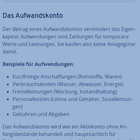
Das Auf­wands­kon­to
Der Betrag eines Auf­wands­kon­tos ver­min­dert das Ei­gen­
ka­pi­tal. Auf­wen­dun­gen sind Zahlungen für temporäre
Werte und Leis­tun­gen. Sie kaufen also keine An­la­ge­gü­ter
damit.
Beispiele für Auf­wen­dun­gen
:
Kurz­fris­ti­ge An­schaf­fun­gen (Rohstoffe, Waren)
Ver­brauchs­kos­ten (Wasser, Abwasser, Energie)
Fremd­leis­tun­gen (Werbung, In­stand­hal­tung)
Per­so­nal­kos­ten (Löhne und Gehälter, So­zi­al­leis­tun­
gen)
Gebühren und Abgaben
Das Auf­wands­kon­to wird wie ein Ak­tiv­kon­to ohne An­
fangs­be­stän­de behandelt und haupt­säch­lich für