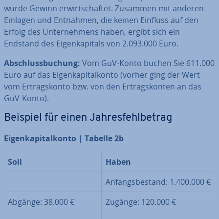
wurde Gewinn er­wirt­schaf­tet. Zusammen mit anderen
Einlagen und Entnahmen, die keinen Einfluss auf den
Erfolg des Un­ter­neh­mens haben, ergibt sich ein
Endstand des Ei­gen­ka­pi­tals von 2.093.000 Euro.
Ab­schluss­bu­chung:
Vom GuV-Konto buchen Sie 611.000
Euro auf das Ei­gen­ka­pi­tal­kon­to (vorher ging der Wert
vom Er­trags­kon­to bzw. von den Er­trags­kon­ten an das
GuV-Konto).
Beispiel für einen Jah­res­fehl­be­trag
Ei­gen­ka­pi­tal­kon­to | Tabelle 2b
Soll
Haben
An­fangs­be­stand: 1.400.000 €
Abgänge: 38.000 €
Zugänge: 120.000 €