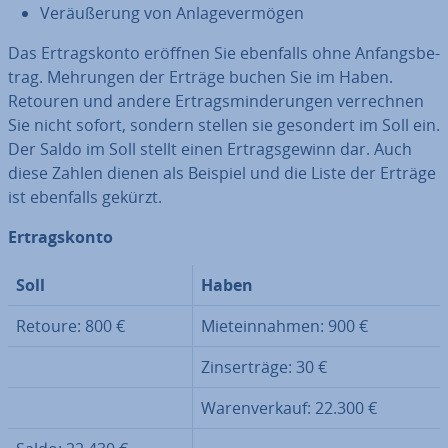
Ver­äu­ße­rung von An­la­ge­ver­mö­gen
Das Er­trags­kon­to eröffnen Sie ebenfalls ohne An­fangs­be­
trag. Mehrungen der Erträge buchen Sie im Haben.
Retouren und andere Er­trags­min­de­run­gen ver­rech­nen
Sie nicht sofort, sondern stellen sie gesondert im Soll ein.
Der Saldo im Soll stellt einen Er­trags­ge­winn dar. Auch
diese Zahlen dienen als Beispiel und die Liste der Erträge
ist ebenfalls gekürzt.
Er­trags­kon­to
Soll
Haben
Retoure: 800 €
Miet­ein­nah­men: 900 €
Zins­er­trä­ge: 30 €
Wa­ren­ver­kauf: 22.300 €