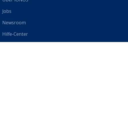
Jobs
Newsroom
Hilfe-Center
AGB
Da­ten­schutz
Impressum
Digital an Ihrer Seite
RSS
LinkedIn
tiktok
Instagram
Facebook
YouTube