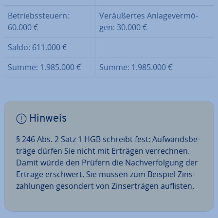
Be­triebs­steu­ern:
Ver­äu­ßer­tes An­la­ge­ver­mö­
60.000 €
gen: 30.000 €
Saldo: 611.000 €
Summe: 1.985.000 €
Summe: 1.985.000 €
Hinweis
§ 246 Abs. 2 Satz 1 HGB schreibt fest: Auf­wands­be­
trä­ge dürfen Sie nicht mit Erträgen ver­rech­nen.
Damit würde den Prüfern die Nach­ver­fol­gung der
Erträge erschwert. Sie müssen zum Beispiel Zins­
zah­lun­gen gesondert von Zins­er­trä­gen auflisten.