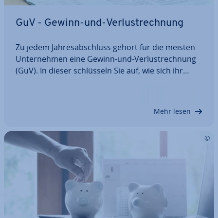
GuV - Gewinn-und-Ver­lust­rech­nung
Zu jedem Jah­res­ab­schluss gehört für die meisten
Un­ter­neh­men eine Gewinn-und-Ver­lust­rech­nung
(GuV). In dieser schlüs­seln Sie auf, wie sich ihr
Gewinn bzw. ihr Verlust zu­sam­men­setzt. Aber wie
muss ein GuV-Konto aussehen und was ist der
korrekte Aufbau? Damit Sie den Überblick…
Mehr lesen