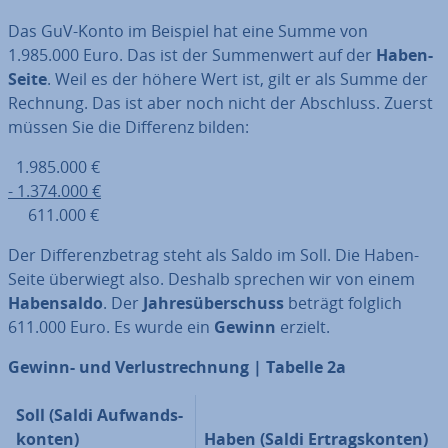
Das GuV-Konto im Beispiel hat eine Summe von
1.985.000 Euro. Das ist der Sum­men­wert auf der
Haben-
Seite
. Weil es der höhere Wert ist, gilt er als Summe der
Rechnung. Das ist aber noch nicht der Abschluss. Zuerst
müssen Sie die Differenz bilden:
1.985.000 €
- 1.374.000 €
611.000 €
Der Dif­fe­renz­be­trag steht als Saldo im Soll. Die Haben-
Seite überwiegt also. Deshalb sprechen wir von einem
Ha­ben­sal­do
. Der
Jah­res­über­schuss
beträgt folglich
611.000 Euro. Es wurde ein
Gewinn
erzielt.
Gewinn- und Ver­lust­rech­nung | Tabelle 2a
Soll (Saldi Auf­wands­
kon­ten)
Haben (Saldi Er­trags­kon­ten)