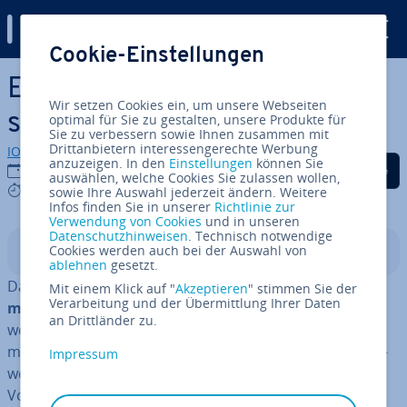
Digital Guide
Cookie-Einstellungen
Zum Haupt­in­halt springen
Ein GuV-Konto ab­schlie­ßen –
Wir setzen Cookies ein, um unsere Webseiten
so einfach geht’s
optimal für Sie zu gestalten, unsere Produkte für
Sie zu verbessern sowie Ihnen zusammen mit
Drittanbietern interessengerechte Werbung
IONOS Redaktion
anzuzeigen. In den
Einstellungen
können Sie
Auf Facebook teilen
Auf Twitter teilen
Auf LinkedIn tei
15.03.2019
auswählen, welche Cookies Sie zulassen wollen,
7 mins
sowie Ihre Auswahl jederzeit ändern. Weitere
Infos finden Sie in unserer
Richtlinie zur
Verwendung von Cookies
und in unseren
Datenschutzhinweisen
. Technisch notwendige
Cookies werden auch bei der Auswahl von
In­halts­ver­zeich­nis
ablehnen
gesetzt.
Das Han­dels­ge­setz­buch
§ 238 ff. HGB
regelt die
kauf­
Mit einem Klick auf "
Akzeptieren
" stimmen Sie der
Verarbeitung und der Übermittlung Ihrer Daten
män­ni­sche Buch­füh­rung
für so­ge­nann­te Han­dels­ge­
an Drittländer zu.
wer­be, d. h. für Un­ter­neh­men jeder Art mit einem kauf­
män­ni­schen Ge­schäfts­be­trieb. Kaufleute im Han­dels­ge­
Impressum
wer­be zeichnen alle ihre Ge­schäfts­fäl­le gemäß den
Vorgaben des HGB in einer
doppelten Buch­füh­rung