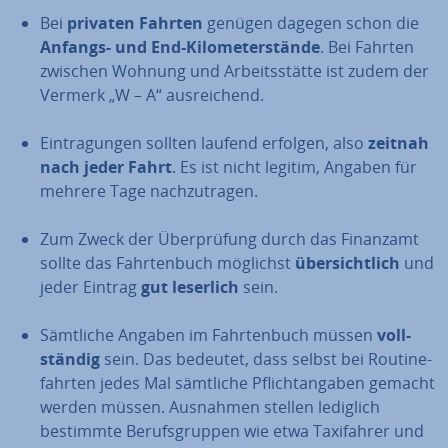
Bei
privaten Fahrten
genügen dagegen schon die
Anfangs- und End-Ki­lo­me­ter­stän­de
. Bei Fahrten
zwischen Wohnung und Ar­beits­stät­te ist zudem der
Vermerk „W – A“ aus­rei­chend.
Ein­tra­gun­gen sollten laufend erfolgen, also
zeitnah
nach jeder Fahrt
. Es ist nicht legitim, Angaben für
mehrere Tage nach­zu­tra­gen.
Zum Zweck der Über­prü­fung durch das Finanzamt
sollte das Fahr­ten­buch möglichst
über­sicht­lich
und
jeder Eintrag
gut leserlich
sein.
Sämtliche Angaben im Fahr­ten­buch müssen
voll­
stän­dig
sein. Das bedeutet, dass selbst bei Rou­ti­ne­
fahr­ten jedes Mal sämtliche Pflicht­an­ga­ben gemacht
werden müssen. Ausnahmen stellen lediglich
bestimmte Be­rufs­grup­pen wie etwa Ta­xi­fah­rer und