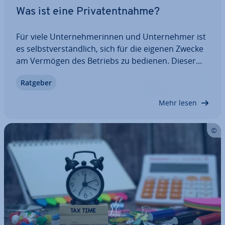
Was ist eine Pri­vat­ent­nah­me?
Für viele Un­ter­neh­me­rin­nen und Un­ter­neh­mer ist
es selbst­ver­ständ­lich, sich für die eigenen Zwecke
am Vermögen des Betriebs zu bedienen. Dieser
Vorgang nennt sich Pri­vat­ent­nah­me und ist buch­
Ratgeber
hal­te­risch sowie steu­er­recht­lich nicht ganz un­kom­
pli­ziert. Was müssen Sie dabei beachten,…
Mehr lesen