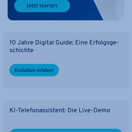
10 Jahre Digital Guide: Eine Er­folgs­ge­
schich­te
Evolution erleben
KI-Te­le­fon­as­sis­tent: Die Live-Demo