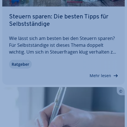
Steuern sparen: Die besten Tipps für
Selbst­stän­di­ge
Wie lässt sich am besten bei den Steuern sparen?
Für Selbst­stän­di­ge ist dieses Thema doppelt
wichtig. Um sich in Steu­er­fra­gen klug verhalten zu
können, braucht man die nötigen In­for­ma­tio­nen:
Ratgeber
Welche Steuern fallen an? Was kann man von der
Steuer absetzen? Und welche…
Mehr lesen