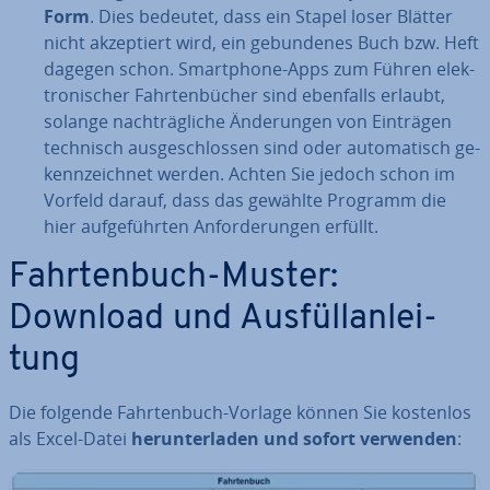
Form
. Dies bedeutet, dass ein Stapel loser Blätter
nicht ak­zep­tiert wird, ein ge­bun­de­nes Buch bzw. Heft
dagegen schon. Smart­phone-Apps zum Führen elek­
tro­ni­scher Fahr­ten­bü­cher sind ebenfalls erlaubt,
solange nach­träg­li­che Än­de­run­gen von Einträgen
technisch aus­ge­schlos­sen sind oder au­to­ma­tisch ge­
kenn­zeich­net werden. Achten Sie jedoch schon im
Vorfeld darauf, dass das gewählte Programm die
hier auf­ge­führ­ten An­for­de­run­gen erfüllt.
Fahr­ten­buch-Muster:
Download und Aus­füll­an­lei­
tung
Die folgende Fahr­ten­buch-Vorlage können Sie kostenlos
als Excel-Datei
her­un­ter­la­den und sofort verwenden
: