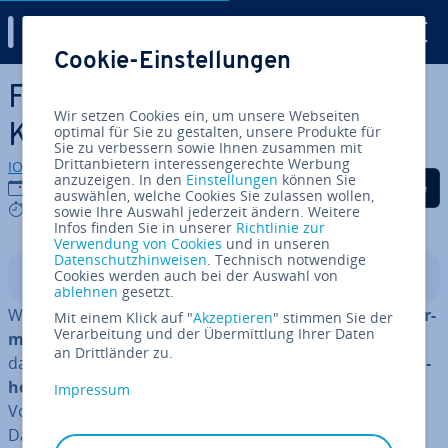
Digital Guide
Cookie-Einstellungen
Zum Haupt­in­halt springen
Fahr­ten­buch-Vorlage:
Wir setzen Cookies ein, um unsere Webseiten
Kostenlos als Excel-Datei
optimal für Sie zu gestalten, unsere Produkte für
Sie zu verbessern sowie Ihnen zusammen mit
Drittanbietern interessengerechte Werbung
IONOS Redaktion
anzuzeigen. In den
Einstellungen
können Sie
Auf Facebook teilen
Auf Twitter teilen
Auf LinkedIn tei
19.02.2019
auswählen, welche Cookies Sie zulassen wollen,
4 mins
sowie Ihre Auswahl jederzeit ändern. Weitere
Infos finden Sie in unserer
Richtlinie zur
Verwendung von Cookies
und in unseren
Datenschutzhinweisen
. Technisch notwendige
Cookies werden auch bei der Auswahl von
In­halts­ver­zeich­nis
ablehnen
gesetzt.
Wenn Sie als Selbst­stän­di­ger oder An­ge­stell­ter einen
Fir­
Mit einem Klick auf "
Akzeptieren
" stimmen Sie der
Verarbeitung und der Übermittlung Ihrer Daten
men­wa­gen
fahren, geht das Finanzamt grund­sätz­lich
an Drittländer zu.
davon aus, dass Sie diesen auch
für private An­ge­le­gen­
hei­ten
nutzen. Den daraus ent­ste­hen­den geld­wer­ten
Impressum
Vorteil müssen Sie in den meisten Fällen
ver­steu­ern
.
Dazu stehen Ihnen zweierlei Optionen zur Verfügung: