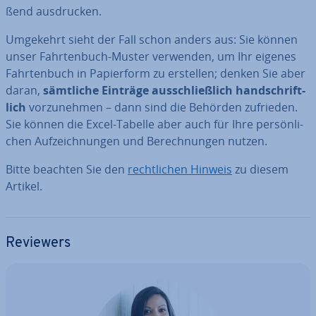
ßend aus­dru­cken.
Umgekehrt sieht der Fall schon anders aus: Sie können
unser Fahr­ten­buch-Muster verwenden, um Ihr eigenes
Fahr­ten­buch in Pa­pier­form zu erstellen; denken Sie aber
daran,
sämtliche Einträge aus­schließ­lich hand­schrift­
lich
vor­zu­neh­men – dann sind die Behörden zufrieden.
Sie können die Excel-Tabelle aber auch für Ihre per­sön­li­
chen Auf­zeich­nun­gen und Be­rech­nun­gen nutzen.
Bitte beachten Sie den
recht­li­chen Hinweis
zu diesem
Artikel.
Reviewers