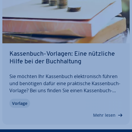
Kas­sen­buch-Vorlagen: Eine nützliche
Hilfe bei der Buch­hal­tung
Sie möchten Ihr Kas­sen­buch elek­tro­nisch führen
und benötigen dafür eine prak­ti­sche Kas­sen­buch-
Vorlage? Bei uns finden Sie einen Kas­sen­buch-
Vordruck zum kos­ten­lo­sen Download als Excel-
Vorlage
Tabelle. Darüber hinaus erfahren Sie, wer
überhaupt ein Kas­sen­buch führen muss, welche
Mehr lesen
Angaben…