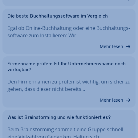
Die beste Buch­hal­tungs­soft­ware im Vergleich
Egal ob Online-Buch­hal­tung oder eine Buch­hal­tungs­
soft­ware zum In­stal­lie­ren: Wir…
Mehr lesen
Fir­men­na­me prüfen: Ist Ihr Un­ter­neh­mens­na­me noch
verfügbar?
Den Fir­men­na­men zu prüfen ist wichtig, um sicher zu
gehen, dass dieser nicht bereits…
Mehr lesen
Was ist Brain­stor­ming und wie funk­tio­niert es?
Beim Brain­stor­ming sammelt eine Gruppe schnell
eine Vielzahl von Gedanken. Halten sich…