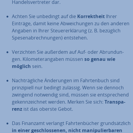
Han­dels­ver­tre­ter dar.
Achten Sie unbedingt auf die
Kor­rekt­heit
Ihrer
Einträge, damit keine Ab­wei­chun­gen zu den anderen
Angaben in Ihrer Steu­er­erklä­rung (z. B. bezüglich
Spe­sen­ab­rech­nun­gen) entstehen.
Ver­zich­ten Sie außerdem auf Auf- oder Ab­run­dun­
gen. Ki­lo­me­ter­an­ga­ben müssen
so genau wie
möglich
sein.
Nach­träg­li­che Än­de­run­gen im Fahr­ten­buch sind
prin­zi­pi­ell nur bedingt zulässig. Wenn sie dennoch
zwingend notwendig sind, müssen sie ent­spre­chend
ge­kenn­zeich­net werden. Merken Sie sich:
Trans­pa­
renz
ist das oberste Gebot.
Das Finanzamt verlangt Fahr­ten­bü­cher grund­sätz­lich
in einer ge­schlos­se­nen, nicht ma­ni­pu­lier­ba­ren