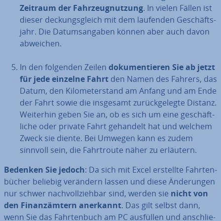
Zeitraum der Fahr­zeug­nut­zung
. In vielen Fällen ist
dieser de­ckungs­gleich mit dem laufenden Ge­schäfts­
jahr. Die Da­tums­an­ga­ben können aber auch davon
abweichen.
In den folgenden Zeilen
do­ku­men­tie­ren Sie ab jetzt
für jede einzelne Fahrt
den Namen des Fahrers, das
Datum, den Ki­lo­me­ter­stand am Anfang und am Ende
der Fahrt sowie die insgesamt zu­rück­ge­leg­te Distanz.
Weiterhin geben Sie an, ob es sich um eine ge­schäft­
li­che oder private Fahrt gehandelt hat und welchem
Zweck sie diente. Bei Umwegen kann es zudem
sinnvoll sein, die Fahrt­rou­te näher zu erläutern.
Bedenken Sie jedoch
: Da sich mit Excel erstellte Fahr­ten­
bü­cher beliebig verändern lassen und diese Än­de­run­gen
nur schwer nach­voll­zieh­bar sind, werden sie
nicht von
den Fi­nanz­äm­tern anerkannt
. Das gilt selbst dann,
wenn Sie das Fahr­ten­buch am PC ausfüllen und an­schlie­