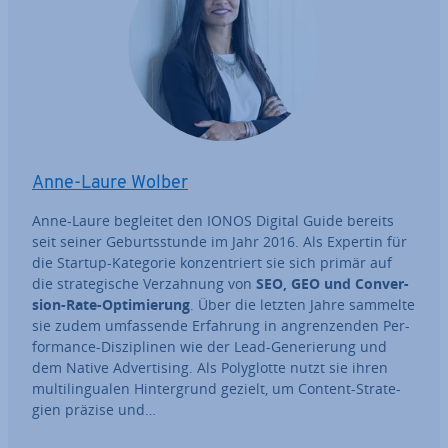
Anne-Laure Wolber
Anne-Laure begleitet den IONOS Digital Guide bereits
seit seiner Ge­burts­stun­de im Jahr 2016. Als Expertin für
die Startup-Kategorie kon­zen­triert sie sich primär auf
die stra­te­gi­sche Ver­zah­nung von
SEO, GEO und Con­ver­
si­on-Rate-Op­ti­mie­rung
. Über die letzten Jahre sammelte
sie zudem um­fas­sen­de Erfahrung in an­gren­zen­den Per­
for­mance-Dis­zi­pli­nen wie der Lead-Ge­ne­rie­rung und
dem Native Ad­ver­ti­sing. Als Po­ly­glot­te nutzt sie ihren
mul­ti­l­in­gua­len Hin­ter­grund gezielt, um Content-Stra­te­
gien präzise und…