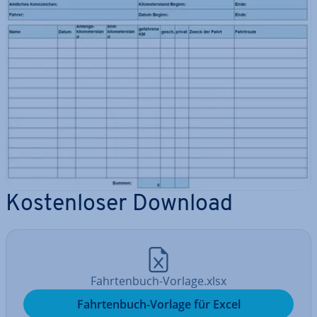
Kos­ten­lo­ser Download
Fahr­ten­buch-Vorlage.xlsx
Fahr­ten­buch-Vorlage für Excel