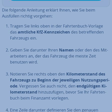
Die folgende Anleitung erklärt Ihnen, wie Sie beim
Ausfüllen richtig vorgehen:
Tragen Sie links oben in der Fahr­ten­buch-Vorlage
das
amtliche KfZ-Kenn­zei­chen
des be­tref­fen­den
Fahrzeugs ein.
Geben Sie darunter Ihren
Namen
oder den des Mit­
ar­bei­ters an, der das Fahrzeug die meiste Zeit
benutzen wird.
Notieren Sie rechts oben den
Ki­lo­me­ter­stand des
Fahrzeugs zu Beginn der je­wei­li­gen Nut­zungs­pe­ri­
ode
. Vergessen Sie auch nicht, den
end­gül­ti­gen Ki­
lo­me­ter­stand
hin­zu­zu­fü­gen, bevor Sie Ihr Fahr­ten­
buch beim Finanzamt vorlegen.
Eine Zeile darunter de­fi­nie­ren Sie den genauen