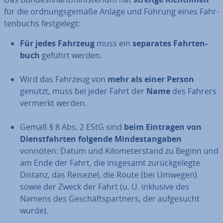
für die ord­nungs­ge­mä­ße Anlage und Führung eines Fahr­
ten­buchs fest­ge­legt:
Für jedes Fahrzeug
muss ein
separates Fahr­ten­
buch
geführt werden.
Wird das Fahrzeug von
mehr als einer Person
genutzt, muss bei jeder Fahrt der
Name
des Fahrers
vermerkt werden.
Gemäß § 8 Abs. 2 EStG sind
beim Eintragen von
Dienst­fahr­ten
folgende Min­dest­an­ga­ben
vonnöten: Datum und Ki­lo­me­ter­stand zu Beginn und
am Ende der Fahrt, die insgesamt zu­rück­ge­leg­te
Distanz, das Reiseziel, die Route (bei Umwegen)
sowie der Zweck der Fahrt (u. U. inklusive des
Namens des Ge­schäfts­part­ners, der auf­ge­sucht
wurde).