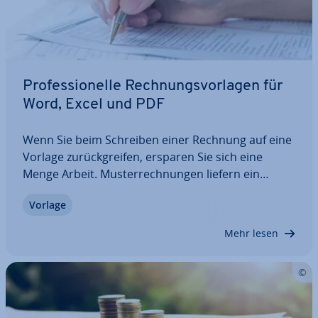
Pro­fes­sio­nel­le Rech­nungs­vor­la­gen für
Word, Excel und PDF
Wenn Sie beim Schreiben einer Rechnung auf eine
Vorlage zu­rück­grei­fen, ersparen Sie sich eine
Menge Arbeit. Mus­ter­rech­nun­gen liefern ein
fertiges Ba­sis­kon­strukt, das Sie nur um die re­le­
Vorlage
van­ten Firmen- und Kun­den­da­ten zu erweitern
brauchen. Doch wie sieht ei­gent­lich das perfekte…
Mehr lesen