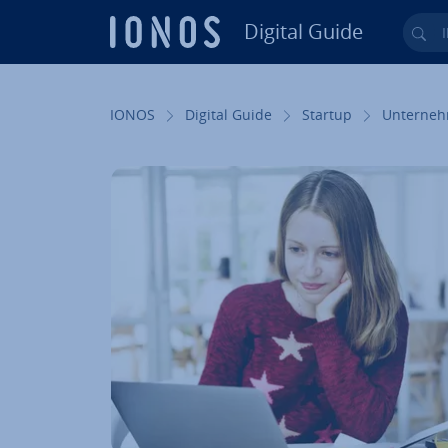
Digital Guide
Ihr
Zum Haupt­in­halt springen
IONOS
Digital Guide
Startup
Un­ter­neh