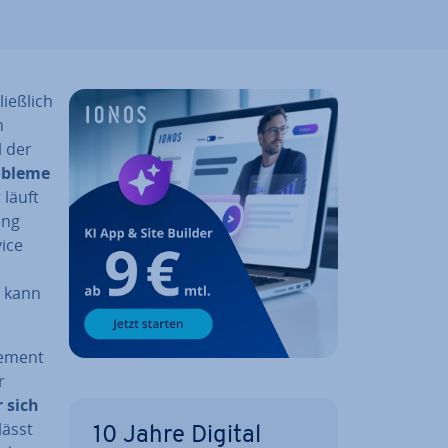
ieß­lich
n
l der
obleme
läuft
ung
ice
, kann
ge­ment
r
r sich
lässt
10 Jahre Digital