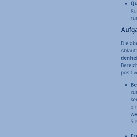
Qua
Ku
ru
Aufg
Die ob
Abläuf
den­he
Bereic
positiv
Be
zu
ke
ei
we
Si
Er