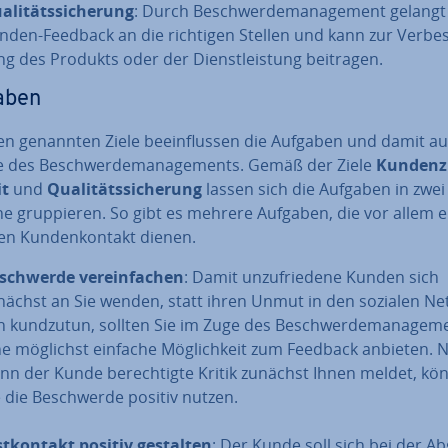
­li­täts­si­che­rung
: Durch Be­schwer­de­ma­nage­ment gelangt
nden-Feedback an die richtigen Stellen und kann zur Ver­bes
ng des Produkts oder der Dienst­leis­tung beitragen.
aben
en genannten Ziele be­ein­flus­sen die Aufgaben und damit au
e des Be­schwer­de­ma­nage­ments. Gemäß der Ziele
Kun­den­zu
it
und
Qua­li­täts­si­che­rung
lassen sich die Aufgaben in zwei
he grup­pie­ren. So gibt es mehrere Aufgaben, die vor allem 
en Kun­den­kon­takt dienen.
­schwer­de ver­ein­fa­chen
: Damit un­zu­frie­de­ne Kunden sich
nächst an Sie wenden, statt ihren Unmut in den sozialen Net
n kundzutun, sollten Sie im Zuge des Be­schwer­de­ma­nage­m
ne möglichst einfache Mög­lich­keit zum Feedback anbieten. 
nn der Kunde be­rech­tig­te Kritik zunächst Ihnen meldet, kö
e die Be­schwer­de positiv nutzen.
st­kon­takt positiv gestalten
: Der Kunde soll sich bei der A