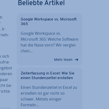
Beliebte Artikel
ch
Google Workspace vs. Microsoft
r
365
 Ir­
Google Workspace vs.
­neh­
Microsoft 365: Welche Software
hat die Nase vorn? Wir ver­glei­
chen…
 sich
Mehr lesen
­frie­
Angebot
anderen
Zeit­er­fas­sung in Excel: Wie Sie
einen Stun­den­zet­tel erstellen
 paar
icht be­
Einen Stun­den­zet­tel in Excel zu
richte
erstellen ist gar nicht so
schwer. Mittels einiger
Formeln…