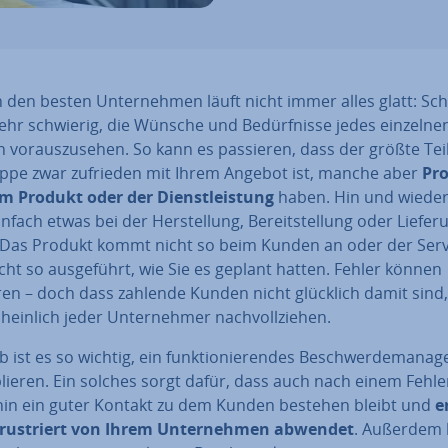
 den besten Un­ter­neh­men läuft nicht immer alles glatt: Schl
sehr schwierig, die Wünsche und Be­dürf­nis­se jedes einzelne
vor­aus­zu­se­hen. So kann es passieren, dass der größte Tei
rup­pe zwar zufrieden mit Ihrem Angebot ist, manche aber
Pr
m Produkt oder der Dienst­leis­tung
haben. Hin und wieder 
nfach etwas bei der Her­stel­lung, Be­reit­stel­lung oder Liefer
. Das Produkt kommt nicht so beim Kunden an oder der Serv
cht so aus­ge­führt, wie Sie es geplant hatten. Fehler können
ren – doch dass zahlende Kunden nicht glücklich damit sind
hein­lich jeder Un­ter­neh­mer nach­voll­zie­hen.
 ist es so wichtig, ein funk­tio­nie­ren­des Be­schwer­de­ma­na
blie­ren. Ein solches sorgt dafür, dass auch nach einem Fehle
hin ein guter Kontakt zu dem Kunden bestehen bleibt und
e
frus­triert von Ihrem Un­ter­neh­men abwendet
. Außerdem 