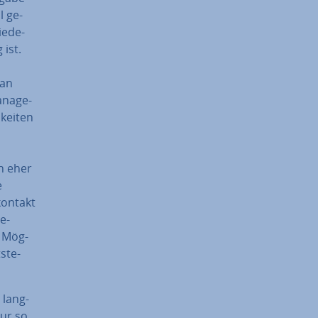
l ge­
e­de­
 ist.
 an
a­nage­
kei­ten
en eher
e
on­takt
e­
n Mög­
­ste­
 lang­
nur so