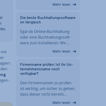
Mehr lesen
er
Die beste Buch­hal­tungs­soft­ware
n
im Vergleich
fen.
Egal ob Online-Buch­hal­tung
oder eine Buch­hal­tungs­soft­
ware zum In­stal­lie­ren: Wir…
Mehr lesen
 mit
her
agiert
Fir­men­na­me prüfen: Ist Ihr Un­
erden
ter­neh­mens­na­me noch
lung
verfügbar?
e­gen­
Den Fir­men­na­men zu prüfen
ist wichtig, um sicher zu gehen,
dass dieser nicht bereits…
Mehr lesen