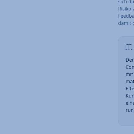
sich du
Risiko 
Feedba
damit 
Der
Com
mit
ma­
Eff
Kun
ein
run