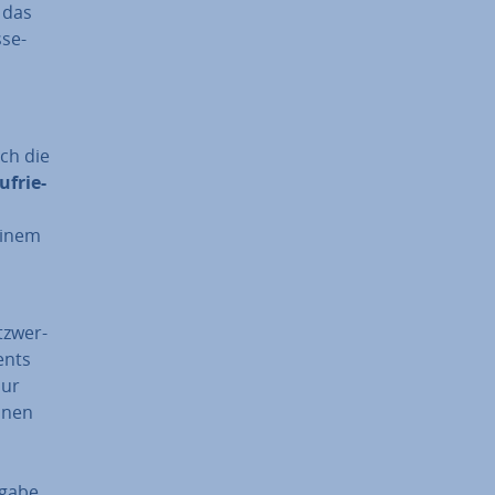
 das
­se­
ch die
­frie­
einem
z­wer­
ents
Nur
nnen
bgabe