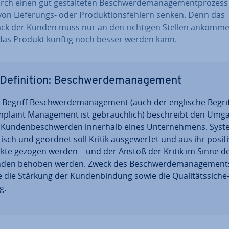
rch einen gut ge­stal­te­ten Be­schwer­de­ma­nage­ment­pro­zes
von Lie­fe­rungs- oder Pro­duk­ti­ons­feh­lern senken. Denn das
ck der Kunden muss nur an den richtigen Stellen ankomme
das Produkt künftig noch besser werden kann.
De­fi­ni­ti­on: Be­schwer­de­ma­nage­ment
 Begriff Be­schwer­de­ma­nage­ment (auch der englische Begri
plaint Ma­nage­ment ist ge­bräuch­lich) be­schreibt den Umg
 Kun­den­be­schwer­den innerhalb eines Un­ter­neh­mens. Sys­te
tisch und geordnet soll Kritik aus­ge­wer­tet und aus ihr posit
ekte gezogen werden – und der Anstoß der Kritik im Sinne d
den behoben werden. Zweck des Be­schwer­de­ma­nage­ments
e die Stärkung der Kun­den­bin­dung sowie die Qua­li­täts­si­che
g.