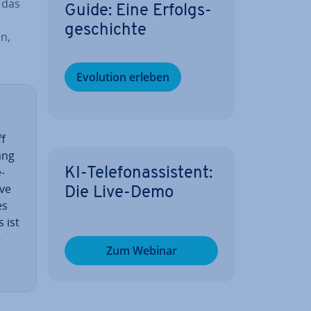
s das
Guide: Eine Er­folgs­
ge­schich­te
n,
Evolution erleben
ff
ang
­
KI-Te­le­fon­as­sis­tent:
ive
Die Live-Demo
es
 ist
­
Zum Webinar