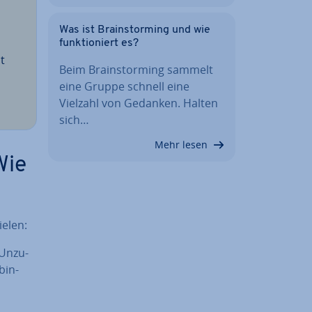
Was ist Brain­stor­ming und wie
funk­tio­niert es?
it
Beim Brain­stor­ming sammelt
eine Gruppe schnell eine
Vielzahl von Gedanken. Halten
sich…
Mehr lesen
Wie
ielen:
Un­zu­
bin­