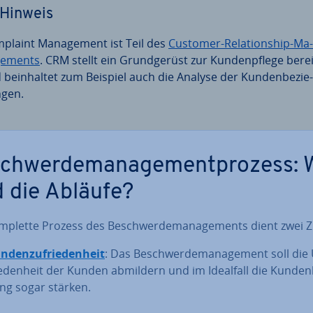
Hinweis
plaint Ma­nage­ment ist Teil des
Customer-Re­la­ti­onship-Ma­
e­ments
. CRM stellt ein Grund­ge­rüst zur Kun­den­pfle­ge bere
 be­inhal­tet zum Beispiel auch die Analyse der Kun­den­be­zie­
­gen.
schwer­de­ma­nage­ment­pro­zess: 
d die Abläufe?
mplette Prozess des Be­schwer­de­ma­nage­ments dient zwei Z
n­den­zu­frie­den­heit
: Das Be­schwer­de­ma­nage­ment soll die 
ie­den­heit der Kunden abmildern und im Idealfall die Kun­den­
ng sogar stärken.