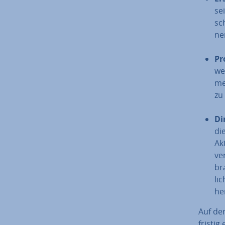
se
sc
ne
Pr
we
men
zu
Di
die
Ak
ver
br
lic
he
Auf der
fris­ti