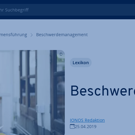
 Such­be­griff
­mens­füh­rung
Be­schwer­de­ma­nage­ment
Lexikon
Be­schwer
IONOS Redaktion
25.04.2019