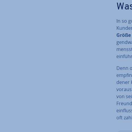
Was
In so 
Kunden 
Größe 
gend­w
mens­s
einfüh
Denn o
emp­fin
de­ner
vor­au
von sei
Freunde
ein­flu
oft zahl