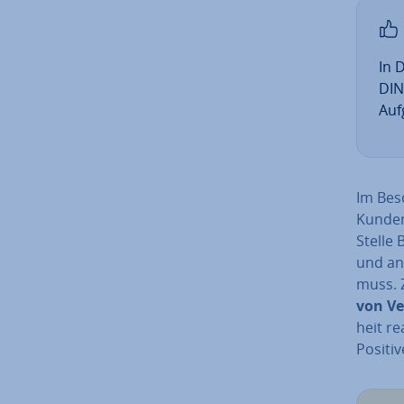
In 
DIN
Aufg
Im Be­
Kun­den­
Stelle 
und an 
muss. 
von Ver
heit re
Positiv