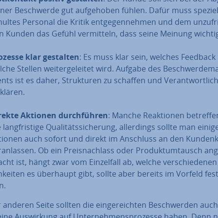
iner Be­schwer­de gut auf­ge­ho­ben fühlen. Dafür muss speziel
hul­tes Personal die Kritik ent­ge­gen­neh­men und dem un­zu­fri
n Kunden das Gefühl ver­mit­teln, dass seine Meinung wichtig
ozesse klar gestalten
: Es muss klar sein, welches Feedback
lche Stellen wei­ter­ge­lei­tet wird. Aufgabe des Be­schwer­de­m
ts ist es daher, Struk­tu­ren zu schaffen und Ver­ant­wort­lich­
 klären.
rekte Aktionen durch­füh­ren
: Manche Re­ak­tio­nen betreff
 lang­fris­ti­ge Qua­li­täts­si­che­rung, al­ler­dings sollte man einig
tionen auch sofort und direkt im Anschluss an den Kun­den­k
­an­las­sen. Ob ein Preis­nach­lass oder Pro­dukt­um­tausch an­g
acht ist, hängt zwar vom Ein­zel­fall ab, welche ver­schie­de­ne
h­kei­ten es überhaupt gibt, sollte aber bereits im Vorfeld fest
n.
 anderen Seite sollten die ein­ge­reich­ten Be­schwer­den auch
g eine Aus­wir­kung auf Un­ter­neh­mens­pro­zes­se haben. Denn 