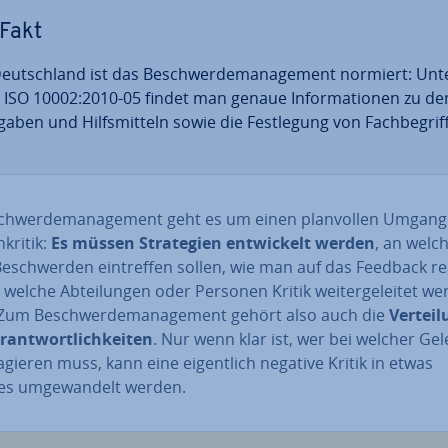
Fakt
Deutsch­land ist das Be­schwer­de­ma­nage­ment normiert: Unt
 ISO 10002:2010-05 findet man genaue In­for­ma­tio­nen zu de
aben und Hilfs­mit­teln sowie die Fest­le­gung von Fach­be­grif­
schwer­de­ma­nage­ment geht es um einen plan­vol­len Umgang
kri­tik:
Es müssen Stra­te­gien ent­wi­ckelt werden
, an welc
Be­schwer­den ein­tref­fen sollen, wie man auf das Feedback re
welche Ab­tei­lun­gen oder Personen Kritik wei­ter­ge­lei­tet w
Zum Be­schwer­de­ma­nage­ment gehört also auch die
Ver­tei­
­ant­wort­lich­kei­ten
. Nur wenn klar ist, wer bei welcher Ge­l
agieren muss, kann eine ei­gent­lich negative Kritik in etwas
es um­ge­wan­delt werden.