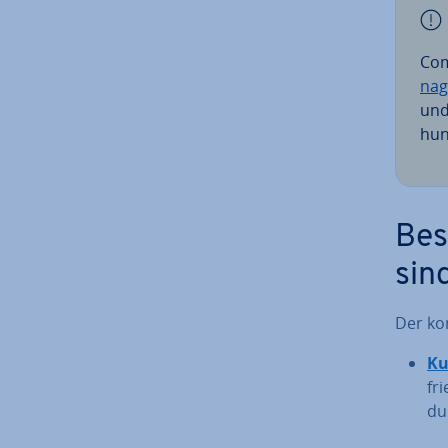
Com
nag
und
hun
Be­
sin
Der ko
Ku
fr
du