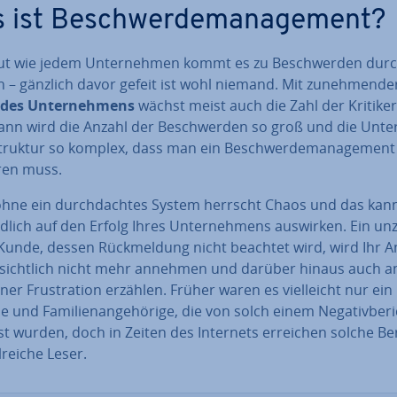
 ist Be­schwer­de­ma­nage­ment?
gut wie jedem Un­ter­neh­men kommt es zu Be­schwer­den dur
– gänzlich davor gefeit ist wohl niemand. Mit zu­neh­men­de
des Un­ter­neh­mens
wächst meist auch die Zahl der Kritiker.
ann wird die Anzahl der Be­schwer­den so groß und die Un­ter
truk­tur so komplex, dass man ein Be­schwer­de­ma­nage­ment
ren muss.
hne ein durch­dach­tes System herrscht Chaos und das kann
d­lich auf den Erfolg Ihres Un­ter­neh­mens auswirken. Ein un­zu
 Kunde, dessen Rück­mel­dung nicht beachtet wird, wird Ihr 
s­sicht­lich nicht mehr annehmen und darüber hinaus auch 
ner Frus­tra­ti­on erzählen. Früher waren es viel­leicht nur ein
 und Fa­mi­li­en­an­ge­hö­ri­ge, die von solch einem Ne­ga­tiv­be­r
sst wurden, doch in Zeiten des Internets erreichen solche Be
­rei­che Leser.