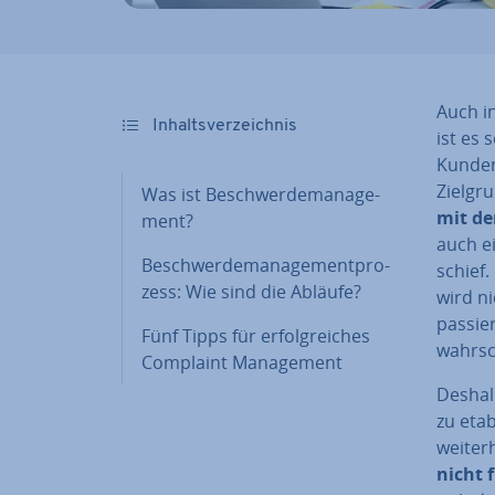
Auch in
In­halts­ver­zeich­nis
ist es 
Kunden 
Ziel­g
Was ist Be­schwer­de­ma­nage­
mit de
ment?
auch ei
Be­schwer­de­ma­nage­ment­pro­
schief
zess: Wie sind die Abläufe?
wird ni
passie
Fünf Tipps für er­folg­rei­ches
wahr­sc
Complaint Ma­nage­ment
Deshalb
zu eta­
weiter
nicht 