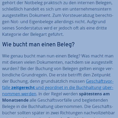
gehört der Notbeleg praktisch zu den internen Belegen,
schließ­lich handelt es sich um ein un­ter­neh­mens­in­tern
aus­ge­stell­tes Dokument. Zum Vor­steu­er­ab­zug be­rech­ti­
gen Not- und Ei­gen­be­le­ge al­ler­dings nicht. Aufgrund
seines Son­der­sta­tus wird er jedoch oft als eine dritte
Kategorie der Belegart geführt.
Wie bucht man einen Beleg?
Wie genau bucht man nun einen Beleg? Was macht man
mit diesen vielen Do­ku­men­ten, nachdem sie aus­ge­stellt
wurden? Bei der Buchung von Belegen gelten einige ver­
bind­li­che Grund­re­geln. Die erste betrifft den Zeitpunkt
der Buchung, denn grund­sätz­lich müssen
Ge­schäfts­vor­
fäl­le
zeit­ge­recht
und geordnet in die Buch­hal­tung über­
nom­men werden
. In der Regel werden
spä­tes­tens am
Mo­nats­en­de
alle Ge­schäfts­vor­fäl­le und be­glei­ten­den
Belege in die Buch­hal­tung über­nom­men. Die Ge­schäfts­
bü­cher sollten später in zwei Rich­tun­gen nach­voll­zieh­bar