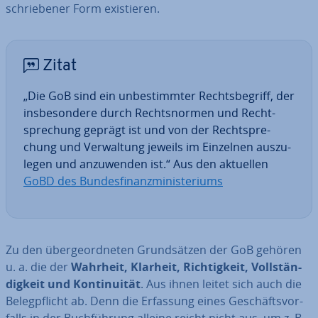
schrie­be­ner Form exis­tie­ren.
Zitat
„Die GoB sind ein un­be­stimm­ter Rechts­be­griff, der
ins­be­son­de­re durch Rechts­nor­men und Recht­
spre­chung geprägt ist und von der Recht­spre­
chung und Ver­wal­tung jeweils im Einzelnen aus­zu­
le­gen und an­zu­wen­den ist.“ Aus den aktuellen
GoBD des Bun­des­fi­nanz­mi­nis­te­ri­ums
Zu den über­ge­ord­ne­ten Grund­sät­zen der GoB gehören
u. a. die der
Wahrheit, Klarheit, Rich­tig­keit, Voll­stän­
dig­keit und Kon­ti­nui­tät
. Aus ihnen leitet sich auch die
Be­leg­pflicht ab. Denn die Erfassung eines Ge­schäfts­vor­