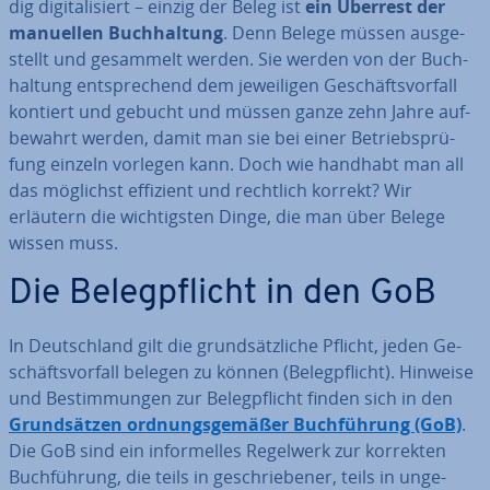
dig di­gi­ta­li­siert – einzig der Beleg ist
ein Überrest der
manuellen Buch­hal­tung
. Denn Belege müssen aus­ge­
stellt und gesammelt werden. Sie werden von der Buch­
hal­tung ent­spre­chend dem je­wei­li­gen Ge­schäfts­vor­fall
kontiert und gebucht und müssen ganze zehn Jahre auf­
be­wahrt werden, damit man sie bei einer Be­triebs­prü­
fung einzeln vorlegen kann. Doch wie handhabt man all
das möglichst effizient und rechtlich korrekt? Wir
erläutern die wich­tigs­ten Dinge, die man über Belege
wissen muss.
Die Be­leg­pflicht in den GoB
In Deutsch­land gilt die grund­sätz­li­che Pflicht, jeden Ge­
schäfts­vor­fall belegen zu können (Be­leg­pflicht). Hinweise
und Be­stim­mun­gen zur Be­leg­pflicht finden sich in den
Grund­sät­zen ord­nungs­ge­mä­ßer Buch­füh­rung (GoB)
.
Die GoB sind ein in­for­mel­les Regelwerk zur korrekten
Buch­füh­rung, die teils in ge­schrie­be­ner, teils in un­ge­