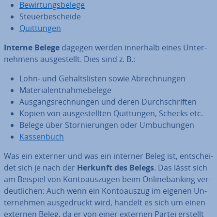
Be­wir­tungs­be­le­ge
Steu­er­be­schei­de
Quit­tun­gen
Interne Belege
dagegen werden innerhalb eines Un­ter­
neh­mens aus­ge­stellt. Dies sind z. B.:
Lohn- und Ge­halts­lis­ten sowie Ab­rech­nun­gen
Ma­te­ri­al­ent­nah­me­be­le­ge
Aus­gangs­rech­nun­gen und deren Durch­schrif­ten
Kopien von aus­ge­stell­ten Quit­tun­gen, Schecks etc.
Belege über Stor­nie­run­gen oder Um­bu­chun­gen
Kas­sen­buch
Was ein externer und was ein interner Beleg ist, ent­schei­
det sich je nach der
Herkunft des Belegs
. Das lässt sich
am Beispiel von Kon­to­aus­zü­gen beim On­line­ban­king ver­
deut­li­chen: Auch wenn ein Kon­to­aus­zug im eigenen Un­
ter­neh­men aus­ge­druckt wird, handelt es sich um einen
externen Beleg, da er von einer externen Partei erstellt