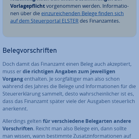
Vor­la­ge­pflicht
vor­ge­nom­men werden. In­for­ma­tio­
nen über die
ein­zu­rei­chen­den Belege finden sich
auf dem Steu­er­por­tal ELSTER
des Fi­nanz­am­tes.
Be­leg­vor­schrif­ten
Doch damit das Finanzamt einen Beleg auch ak­zep­tiert,
muss er
die richtigen Angaben zum je­wei­li­gen
Vorgang
enthalten. Je sorg­fäl­ti­ger man also schon
während des Jahres die Belege und In­for­ma­tio­nen für die
Steu­er­erklä­rung sammelt, desto wahr­schein­li­cher ist es,
dass das Finanzamt später viele der Ausgaben steu­er­lich
anerkennt.
Al­ler­dings gelten
für ver­schie­de­ne Be­leg­ar­ten andere
Vor­schrif­ten
. Reicht man also Belege ein, dann sollte
man wissen, wann bestimmte Zu­satz­in­for­ma­tio­nen auf