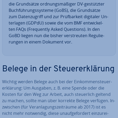
die Grund­sät­ze ord­nungs­mä­ßi­ger DV-ge­stütz­ter
Buch­füh­rungs­sys­te­me (GoBS), die Grund­sät­ze
zum Da­ten­zu­griff und zur Prüf­bar­keit digitaler Un­
ter­la­gen (GDPdU) sowie die vom BMF ent­wi­ckel­
ten FAQs (Fre­quent­ly Asked Questions). In den
GoBD liegen nun die bisher ver­streu­ten Re­gu­lie­
run­gen in einem Dokument vor.
Belege in der Steu­er­erklä­rung
Wichtig werden Belege auch bei der Ein­kom­men­steu­er­
erklä­rung: Um Ausgaben, z. B. eine Spende oder die
Kosten für den Weg zur Arbeit, auch steu­er­lich geltend
zu machen, sollte man über korrekte Belege verfügen. In­
zwi­schen (für Ver­an­la­gungs­zeit­räu­me ab 2017) ist es
nicht mehr notwendig, diese un­auf­ge­for­dert ein­zu­rei­