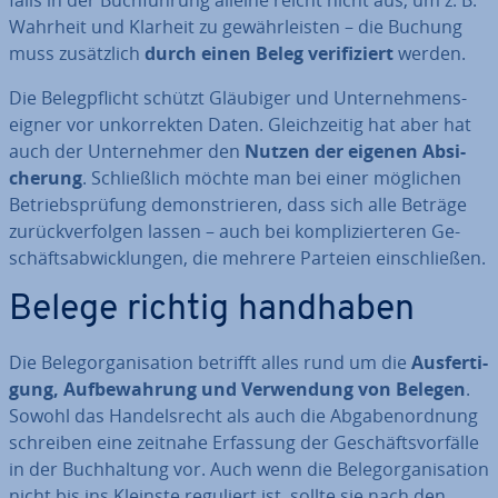
falls in der Buch­füh­rung alleine reicht nicht aus, um z. B.
Wahrheit und Klarheit zu ge­währ­leis­ten – die Buchung
muss zu­sätz­lich
durch einen Beleg ve­ri­fi­ziert
werden.
Die Be­leg­pflicht schützt Gläubiger und Un­ter­neh­mens­
eig­ner vor un­kor­rek­ten Daten. Gleich­zei­tig hat aber hat
auch der Un­ter­neh­mer den
Nutzen der eigenen Ab­si­
che­rung
. Schließ­lich möchte man bei einer möglichen
Be­triebs­prü­fung de­mons­trie­ren, dass sich alle Beträge
zu­rück­ver­fol­gen lassen – auch bei kom­pli­zier­te­ren Ge­
schäfts­ab­wick­lun­gen, die mehrere Parteien ein­schlie­ßen.
Belege richtig handhaben
Die Be­leg­or­ga­ni­sa­ti­on betrifft alles rund um die
Aus­fer­ti­
gung, Auf­be­wah­rung und Ver­wen­dung von Belegen
.
Sowohl das Han­dels­recht als auch die Ab­ga­ben­ord­nung
schreiben eine zeitnahe Erfassung der Ge­schäfts­vor­fäl­le
in der Buch­hal­tung vor. Auch wenn die Be­leg­or­ga­ni­sa­ti­on
nicht bis ins Kleinste reguliert ist, sollte sie nach den