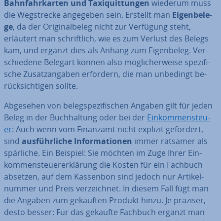
Bahn­fahr­kar­ten und Ta­xi­quit­tun­gen
wiederum muss
die Weg­stre­cke angegeben sein. Erstellt man
Ei­gen­be­le­
ge
, da der Ori­gi­nal­be­leg nicht zur Verfügung steht,
erläutert man schrift­lich, wie es zum Verlust des Belegs
kam, und ergänzt dies als Anhang zum Ei­gen­be­leg. Ver­
schie­de­ne Belegart können also mög­li­cher­wei­se spe­zi­fi­
sche Zu­satz­an­ga­ben erfordern, die man unbedingt be­
rück­sich­ti­gen sollte.
Abgesehen von be­leg­spe­zi­fi­schen Angaben gilt für jeden
Beleg in der Buch­hal­tung oder bei der
Ein­kom­men­steu­
er
: Auch wenn vom Finanzamt nicht explizit gefordert,
sind
aus­führ­li­che In­for­ma­tio­nen
immer ratsamer als
spärliche. Ein Beispiel: Sie möchten im Zuge Ihrer Ein­
kom­men­steu­er­erklä­rung die Kosten für ein Fachbuch
absetzen, auf dem Kassenbon sind jedoch nur Ar­ti­kel­
num­mer und Preis ver­zeich­net. In diesem Fall fügt man
die Angaben zum gekauften Produkt hinzu. Je präziser,
desto besser: Für das gekaufte Fachbuch ergänzt man