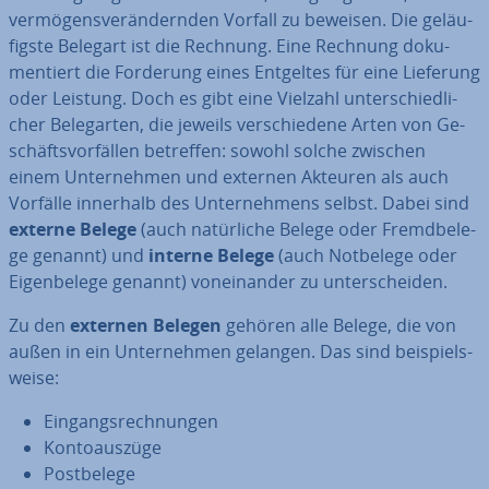
ver­mö­gens­ver­än­dern­den Vorfall zu beweisen. Die ge­läu­
figs­te Belegart ist die Rechnung. Eine Rechnung do­ku­
men­tiert die Forderung eines Entgeltes für eine Lieferung
oder Leistung. Doch es gibt eine Vielzahl un­ter­schied­li­
cher Be­leg­ar­ten, die jeweils ver­schie­de­ne Arten von Ge­
schäfts­vor­fäl­len betreffen: sowohl solche zwischen
einem Un­ter­neh­men und externen Akteuren als auch
Vorfälle innerhalb des Un­ter­neh­mens selbst. Dabei sind
externe Belege
(auch na­tür­li­che Belege oder Fremd­be­le­
ge genannt) und
interne Belege
(auch Notbelege oder
Ei­gen­be­le­ge genannt) von­ein­an­der zu un­ter­schei­den.
Zu den
externen Belegen
gehören alle Belege, die von
außen in ein Un­ter­neh­men gelangen. Das sind bei­spiels­
wei­se:
Ein­gangs­rech­nun­gen
Kon­to­aus­zü­ge
Post­be­le­ge