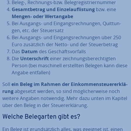
Beleg-, Rechnungs-bzw. Be­leg­re­gis­trier­num­mer
Ge­samt­be­trag und
Ein­zel­auf­lis­tung
bzw. eine
Mengen- oder Wert­an­ga­be
Bei Ausgangs- und Ein­gangs­rech­nun­gen, Quit­tun­
gen, etc. der Steu­er­satz
Bei Ausgangs- und Ein­gangs­rech­nun­gen über 250
Euro zu­sätz­lich der Netto- und der Steu­er­be­trag
Das
Datum
des Ge­schäfts­vor­falls
Die
Un­ter­schrift
einer zeich­nungs­be­rech­tig­ten
Person (bei ma­schi­nell er­stell­ten Belegen kann diese
Angabe entfallen)
Soll
ein Beleg im Rahmen der Ein­kom­men­steu­er­erklä­
rung
abgesetzt werden, so sind mög­li­cher­wei­se noch
weitere Angaben notwendig. Mehr dazu unten im Kapitel
über den Beleg in der Steu­er­erklä­rung.
Welche Be­leg­ar­ten gibt es?
Ein Beleg ist grund­sätz­lich alles, was geeignet ist, einen