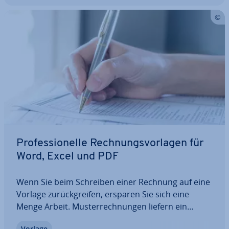
Pro­fes­sio­nel­le Rech­nungs­vor­la­gen für
Word, Excel und PDF
Wenn Sie beim Schreiben einer Rechnung auf eine
Vorlage zu­rück­grei­fen, ersparen Sie sich eine
Menge Arbeit. Mus­ter­rech­nun­gen liefern ein
fertiges Ba­sis­kon­strukt, das Sie nur um die re­le­
Vorlage