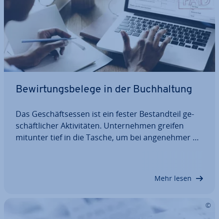
Be­wir­tungs­be­le­ge in der Buch­hal­tung
Das Ge­schäfts­es­sen ist ein fester Be­stand­teil ge­
schäft­li­cher Ak­ti­vi­tä­ten. Un­ter­neh­men greifen
mitunter tief in die Tasche, um bei an­ge­neh­mer At­
mo­sphä­re Kun­den­kon­tak­te zu pflegen oder
Projekte zu be­spre­chen. Kommt an­schlie­ßend die
Rechnung, so stellt sich die Frage nach einem…
Mehr lesen