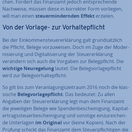
chen. Fordert das Finanzamt jedoch ent­spre­chen­de
Nachweise, müssen diese in korrekter Form vorliegen,
will
man einen
steu­er­min­dern­den Effekt
erzielen.
Von der Vorlage- zur Vor­hal­te­pflicht
Bei der Ein­kom­men­steu­er­erklä­rung galt grund­sätz­lich
die Pflicht, Belege vor­zu­wei­sen. Doch im Zuge der Mo­der­
ni­sie­rung und Di­gi­ta­li­sie­rung der Steu­er­erklä­rung
verändern sich auch die Vorgaben zur Be­leg­pflicht. Die
wichtige Neu­re­ge­lung
lautet: Die Be­leg­vor­la­ge­pflicht
wird zur Be­leg­vor­hal­te­pflicht.
So gilt bis zum Ver­an­la­gungs­zeit­raum 2016 noch die klas­
si­sche
Be­leg­vor­la­ge­pflicht
.
Das bedeutet: Zu allen
Angaben der Steu­er­erklä­rung legt man dem Finanzamt
die je­wei­li­gen Belege wie Spen­den­be­schei­ni­gung, Ka­pi­tal­
ertrags­steu­er­be­schei­ni­gung und sonstige ein­zu­rei­chen­
de Un­ter­la­gen
im
Original
vor (keine Kopien). Nach der
Prüfung schickt das Finanzamt dem Steu­er­pflich­ti­gen die