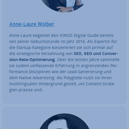
Anne-Laure Wolber
Anne-Laure begleitet den IONOS Digital Guide bereits
seit seiner Ge­burts­stun­de im Jahr 2016. Als Expertin für
die Startup-Kategorie kon­zen­triert sie sich primär auf
die stra­te­gi­sche Ver­zah­nung von
SEO, GEO und Con­ver­
si­on-Rate-Op­ti­mie­rung
. Über die letzten Jahre sammelte
sie zudem um­fas­sen­de Erfahrung in an­gren­zen­den Per­
for­mance-Dis­zi­pli­nen wie der Lead-Ge­ne­rie­rung und
dem Native Ad­ver­ti­sing. Als Po­ly­glot­te nutzt sie ihren
mul­ti­l­in­gua­len Hin­ter­grund gezielt, um Content-Stra­te­
gien präzise und…