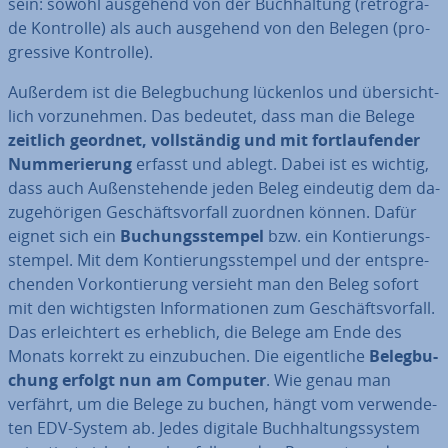
sein: sowohl ausgehend von der Buch­hal­tung (re­tro­gra­
de Kontrolle) als auch ausgehend von den Belegen (pro­
gres­si­ve Kontrolle).
Außerdem ist die Be­leg­bu­chung lückenlos und über­sicht­
lich vor­zu­neh­men. Das bedeutet, dass man die Belege
zeitlich geordnet, voll­stän­dig und mit fort­lau­fen­der
Num­me­rie­rung
erfasst und ablegt. Dabei ist es wichtig,
dass auch Au­ßen­ste­hen­de jeden Beleg eindeutig dem da­
zu­ge­hö­ri­gen Ge­schäfts­vor­fall zuordnen können. Dafür
eignet sich ein
Bu­chungs­stem­pel
bzw. ein Kon­tie­rungs­
stem­pel. Mit dem Kon­tie­rungs­stem­pel und der ent­spre­
chen­den Vor­kon­tie­rung versieht man den Beleg sofort
mit den wich­tigs­ten In­for­ma­tio­nen zum Ge­schäfts­vor­fall.
Das er­leich­tert es erheblich, die Belege am Ende des
Monats korrekt zu ein­zu­bu­chen. Die ei­gent­li­che
Be­leg­bu­
chung erfolgt nun am Computer
. Wie genau man
verfährt, um die Belege zu buchen, hängt vom ver­wen­de­
ten EDV-System ab. Jedes digitale Buch­hal­tungs­sys­tem