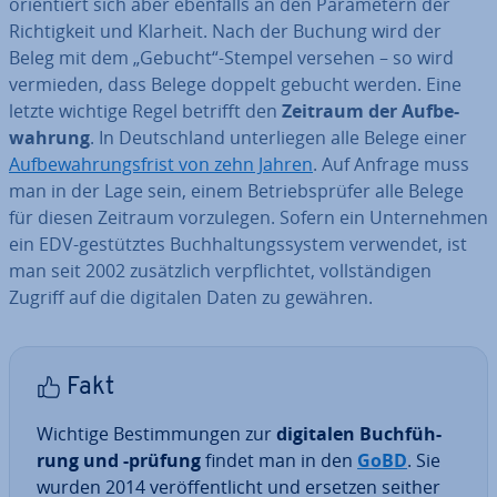
ori­en­tiert sich aber ebenfalls an den Pa­ra­me­tern der
Rich­tig­keit und Klarheit. Nach der Buchung wird der
Beleg mit dem „Gebucht“-Stempel versehen – so wird
vermieden, dass Belege doppelt gebucht werden. Eine
letzte wichtige Regel betrifft den
Zeitraum der Auf­be­
wah­rung
. In Deutsch­land un­ter­lie­gen alle Belege einer
Auf­be­wah­rungs­frist von zehn Jahren
. Auf Anfrage muss
man in der Lage sein, einem Be­triebs­prü­fer alle Belege
für diesen Zeitraum vor­zu­le­gen. Sofern ein Un­ter­neh­men
ein EDV-ge­stütz­tes Buch­hal­tungs­sys­tem verwendet, ist
man seit 2002 zu­sätz­lich ver­pflich­tet, voll­stän­di­gen
Zugriff auf die digitalen Daten zu gewähren.
Fakt
Wichtige Be­stim­mun­gen zur
digitalen Buch­füh­
rung und -prüfung
findet man in den
GoBD
. Sie
wurden 2014 ver­öf­fent­licht und ersetzen seither