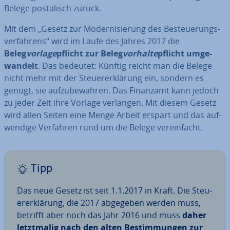
Belege pos­ta­lisch zurück.
Mit dem „Gesetz zur Mo­der­ni­sie­rung des Be­steue­rungs­
ver­fah­rens“ wird im Laufe des Jahres 2017 die
Beleg
vorlage
pflicht zur Beleg
vorhalte
pflicht um­ge­
wan­delt
. Das bedeutet: Künftig reicht man die Belege
nicht mehr mit der Steu­er­erklä­rung ein, sondern es
genügt, sie auf­zu­be­wah­ren. Das Finanzamt kann jedoch
zu jeder Zeit ihre Vorlage verlangen. Mit diesem Gesetz
wird allen Seiten eine Menge Arbeit erspart und das auf­
wen­di­ge Verfahren rund um die Belege ver­ein­facht.
Tipp
Das neue Gesetz ist seit 1.1.2017 in Kraft. Die Steu­
er­erklä­rung, die 2017 abgegeben werden muss,
betrifft aber noch das Jahr 2016 und muss
daher
letzt­ma­lig nach den alten Be­stim­mun­gen zur