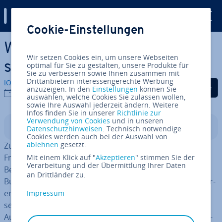
Digital Guide
Cookie-Einstellungen
Zum Haupt­in­halt springen
Was sind Belege und wofür
Wir setzen Cookies ein, um unsere Webseiten
sind sie wichtig?
optimal für Sie zu gestalten, unsere Produkte für
Sie zu verbessern sowie Ihnen zusammen mit
Drittanbietern interessengerechte Werbung
IONOS Redaktion
Auf Facebook teilen
Auf Twitter teilen
Auf LinkedIn tei
anzuzeigen. In den
Einstellungen
können Sie
04.02.2019
auswählen, welche Cookies Sie zulassen wollen,
sowie Ihre Auswahl jederzeit ändern. Weitere
Infos finden Sie in unserer
Richtlinie zur
Verwendung von Cookies
und in unseren
In­halts­ver­zeich­nis
Datenschutzhinweisen
. Technisch notwendige
Cookies werden auch bei der Auswahl von
ablehnen
gesetzt.
Zur „Zet­tel­wirt­schaft“ eines jeden Un­ter­neh­mens, eines
Free­lan­cers oder auch eines Pri­vat­haus­halts gehören
Mit einem Klick auf "
Akzeptieren
" stimmen Sie der
Verarbeitung und der Übermittlung Ihrer Daten
Belege. Sta­pel­wei­se warten sie auf ihren Einsatz in der
an Drittländer zu.
Buch­hal­tung, bei einer Be­triebs­prü­fung oder der Steu­er­
erklä­rung. Der Beleg ist ein „Be­weis­stück“ über Er­eig­nis­
Impressum
se, die die Ver­mö­gens­la­ge verändern. So kleinlich die
Auf­be­wah­rung eines jeden Bons oder Rech­nungs­durch­