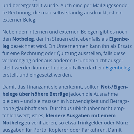
und be­reit­ge­stellt wurde. Auch eine per Mail zu­ge­sen­de­
te Rechnung, die man selbst­stän­dig ausdruckt, ist ein
externer Beleg.
Neben den internen und externen Belegen gibt es noch
den
Notbeleg
, der im Steu­er­recht ebenfalls als
Ei­gen­be­
leg
be­zeich­net wird. Ein Un­ter­neh­men kann ihn als Ersatz
für eine Rechnung oder Quittung aus­stel­len, falls diese
ver­lo­ren­ging oder aus anderen Gründen nicht aus­ge­
stellt werden konnte. In diesen Fällen darf ein
Ei­gen­be­leg
erstellt und ein­ge­setzt werden.
Damit das Finanzamt sie anerkennt, sollten
Not-/Ei­gen­
be­le­ge über höhere Beträge
jedoch die Ausnahme
bleiben – und sie müssen in Not­wen­dig­keit und Be­trags­
hö­he glaubhaft sein. Durchaus üblich (aber nicht emp­
feh­lens­wert) ist es,
kleinere Ausgaben mit einem
Notbeleg
zu ve­ri­fi­zie­ren, so etwa Trink­gel­der oder Münz­
aus­ga­ben für Porto, Kopierer oder Parkuhren. Damit