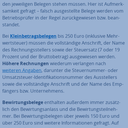
den je­wei­li­gen Belegen stehen müssen. Hier ist Auf­merk­
sam­keit gefragt – falsch aus­ge­stell­te Belege werden vom
Be­triebs­prü­fer in der Regel zu­rück­ge­wie­sen bzw. be­an­
stan­det.
Bei
Klein­be­trags­be­le­gen
bis 250 Euro (inklusive Mehr­
wert­steu­er) müssen die voll­stän­di­ge Anschrift, der Name
des Rech­nungs­stel­lers sowie der Steu­er­satz (7 oder 19
Prozent und der Brut­to­be­trag) aus­ge­wie­sen werden.
Höhere Rech­nun­gen
wiederum verlangen nach
weiteren Angaben
, darunter die Steu­er­num­mer- oder
Um­satz­steu­er-Iden­ti­fi­ka­ti­ons­num­mer des Aus­stel­lers
sowie die voll­stän­di­ge Anschrift und der Name des Emp­
fän­gers bzw. Un­ter­neh­mens.
Be­wir­tungs­be­le­ge
enthalten außerdem immer zu­sätz­
lich den Be­wir­tungs­an­lass und die Be­wir­tungs­teil­neh­
mer. Bei Be­wir­tungs­be­le­gen über jeweils 150 Euro und
über 250 Euro sind weitere In­for­ma­tio­nen gefragt. Auf