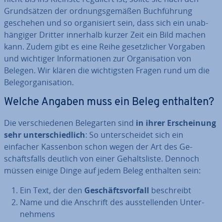
Grund­sät­zen der ord­nungs­ge­mä­ßen Buch­füh­rung
geschehen und so or­ga­ni­siert sein, dass sich ein un­ab­
hän­gi­ger Dritter innerhalb kurzer Zeit ein Bild machen
kann. Zudem gibt es eine Reihe ge­setz­li­cher Vorgaben
und wichtiger In­for­ma­tio­nen zur Or­ga­ni­sa­ti­on von
Belegen. Wir klären die wich­tigs­ten Fragen rund um die
Be­leg­or­ga­ni­sa­ti­on.
Welche Angaben muss ein Beleg enthalten?
Die ver­schie­de­nen Be­leg­ar­ten sind
in ihrer
Er­schei­nung
sehr un­ter­schied­lich
: So un­ter­schei­det sich ein
einfacher Kassenbon schon wegen der Art des Ge­
schäfts­falls deutlich von einer Ge­halts­lis­te. Dennoch
müssen einige Dinge auf jedem Beleg enthalten sein:
Ein Text, der den
Ge­schäfts­vor­fall
be­schreibt
Name und die Anschrift des aus­stel­len­den Un­ter­
neh­mens