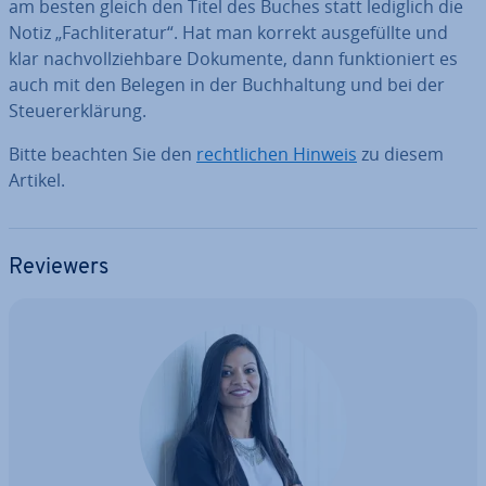
am besten gleich den Titel des Buches statt lediglich die
Notiz „Fach­li­te­ra­tur“. Hat man korrekt aus­ge­füll­te und
klar nach­voll­zieh­ba­re Dokumente, dann funk­tio­niert es
auch mit den Belegen in der Buch­hal­tung und bei der
Steu­er­erklä­rung.
Bitte beachten Sie den
recht­li­chen Hinweis
zu diesem
Artikel.
Reviewers