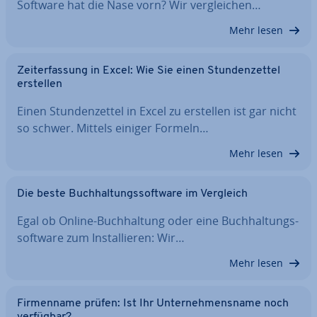
Software hat die Nase vorn? Wir ver­glei­chen…
Mehr lesen
Zeit­er­fas­sung in Excel: Wie Sie einen Stun­den­zet­tel
erstellen
Einen Stun­den­zet­tel in Excel zu erstellen ist gar nicht
so schwer. Mittels einiger Formeln…
Mehr lesen
Die beste Buch­hal­tungs­soft­ware im Vergleich
Egal ob Online-Buch­hal­tung oder eine Buch­hal­tungs­
soft­ware zum In­stal­lie­ren: Wir…
Mehr lesen
Fir­men­na­me prüfen: Ist Ihr Un­ter­neh­mens­na­me noch