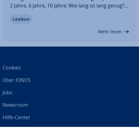
2 Jahre, 6 Jahre, 10 Jahre: Wie lang ist lang genug?
Die Vorgaben zur Auf­be­wah­rung von Un­ter­la­gen
Lexikon
handels- oder steu­er­recht­li­cher Relevanz sind un­
über­sicht­lich. Wir führen Sie aus dem…
Mehr lesen
Cookies
Über IONOS
Jobs
Newsroom
Hilfe-Center
AGB