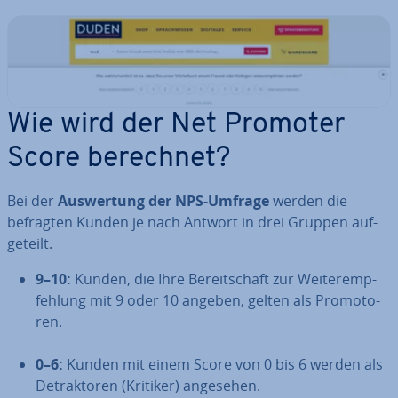
Wie wird der Net Promoter
Score berechnet?
Bei der
Aus­wer­tung der NPS-Umfrage
werden die
befragten Kunden je nach Antwort in drei Gruppen auf­
ge­teilt.
9–10:
Kunden, die Ihre Be­reit­schaft zur Wei­ter­emp­
feh­lung mit 9 oder 10 angeben, gelten als Pro­mo­to­
ren.
0–6:
Kunden mit einem Score von 0 bis 6 werden als
De­trak­to­ren (Kritiker) angesehen.