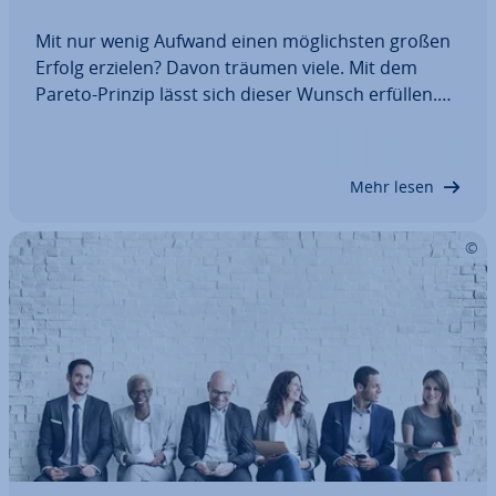
Mit nur wenig Aufwand einen mög­lichs­ten großen
Erfolg erzielen? Davon träumen viele. Mit dem
Pareto-Prinzip lässt sich dieser Wunsch erfüllen.
Ob in der Ar­beits­welt, im Studium oder im Pri­vat­le­
ben: Wer nach der 80-20-Regel vorgeht, der sorgt
für eine ef­fi­zi­en­te Be­wäl­ti­gung aller…
Mehr lesen