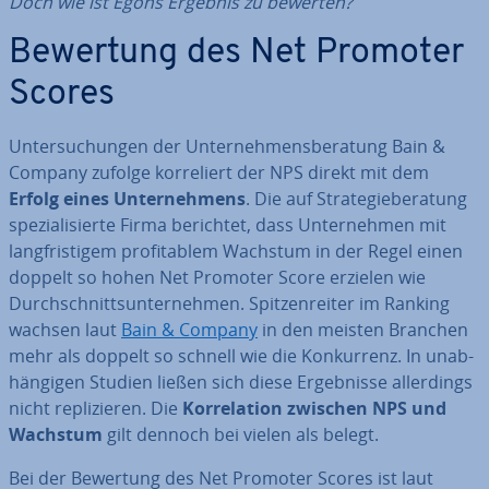
Doch wie ist Egons Ergebnis zu bewerten?
Bewertung des Net Promoter
Scores
Un­ter­su­chun­gen der Un­ter­neh­mens­be­ra­tung Bain &
Company zufolge kor­re­liert der NPS direkt mit dem
Erfolg eines Un­ter­neh­mens
. Die auf Stra­te­gie­be­ra­tung
spe­zia­li­sier­te Firma berichtet, dass Un­ter­neh­men mit
lang­fris­ti­gem pro­fi­ta­blem Wachstum in der Regel einen
doppelt so hohen Net Promoter Score erzielen wie
Durch­schnitts­un­ter­neh­men. Spit­zen­rei­ter im Ranking
wachsen laut
Bain & Company
in den meisten Branchen
mehr als doppelt so schnell wie die Kon­kur­renz. In un­ab­
hän­gi­gen Studien ließen sich diese Er­geb­nis­se al­ler­dings
nicht re­pli­zie­ren. Die
Kor­re­la­ti­on zwischen NPS und
Wachstum
gilt dennoch bei vielen als belegt.
Bei der Bewertung des Net Promoter Scores ist laut