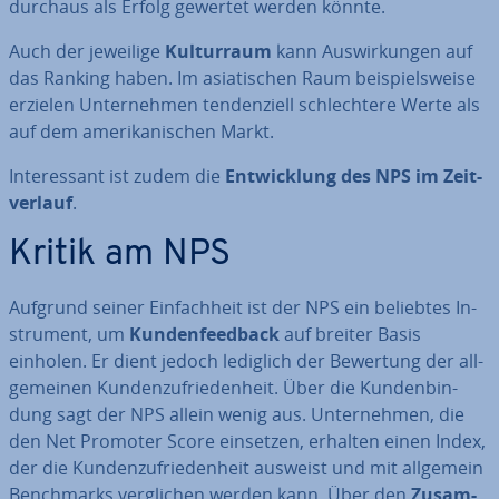
durchaus als Erfolg gewertet werden könnte.
Auch der jeweilige
Kul­tur­raum
kann Aus­wir­kun­gen auf
das Ranking haben. Im asia­ti­schen Raum bei­spiels­wei­se
erzielen Un­ter­neh­men ten­den­zi­ell schlech­te­re Werte als
auf dem ame­ri­ka­ni­schen Markt.
In­ter­es­sant ist zudem die
Ent­wick­lung des NPS im Zeit­
ver­lauf
.
Kritik am NPS
Aufgrund seiner Ein­fach­heit ist der NPS ein beliebtes In­
stru­ment, um
Kun­den­feed­back
auf breiter Basis
einholen. Er dient jedoch lediglich der Bewertung der all­
ge­mei­nen Kun­den­zu­frie­den­heit. Über die Kun­den­bin­
dung sagt der NPS allein wenig aus. Un­ter­neh­men, die
den Net Promoter Score einsetzen, erhalten einen Index,
der die Kun­den­zu­frie­den­heit ausweist und mit allgemein
Bench­marks ver­gli­chen werden kann. Über den
Zu­sam­