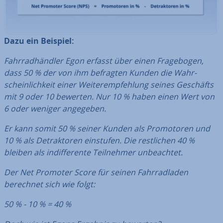
Dazu ein Beispiel:
Fahr­rad­händ­ler Egon erfasst über einen Fra­ge­bo­gen,
dass 50 % der von ihm befragten Kunden die Wahr­
schein­lich­keit einer Wei­ter­emp­feh­lung seines Geschäfts
mit 9 oder 10 bewerten. Nur 10 % haben einen Wert von
6 oder weniger angegeben.
Er kann somit 50 % seiner Kunden als Pro­mo­to­ren und
10 % als De­trak­to­ren einstufen. Die rest­li­chen 40 %
bleiben als in­dif­fe­ren­te Teil­neh­mer un­be­ach­tet.
Der Net Promoter Score für seinen Fahr­rad­la­den
berechnet sich wie folgt:
50 % - 10 % = 40 %