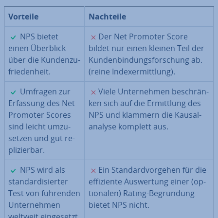
Vorteile
Nachteile
✓
✗
NPS bietet
Der Net Promoter Score
einen Überblick
bildet nur einen kleinen Teil der
über die Kun­den­zu­
Kun­den­bin­dungs­for­schung ab.
frie­den­heit.
(reine In­dex­er­mitt­lung).
✓
✗
Umfragen zur
Viele Un­ter­neh­men be­schrän­
Erfassung des Net
ken sich auf die Er­mitt­lung des
Promoter Scores
NPS und klammern die Kau­sal­
sind leicht um­zu­
ana­ly­se komplett aus.
set­zen und gut re­
pli­zier­bar.
✓
✗
NPS wird als
Ein Stan­dard­vor­ge­hen für die
stan­dar­di­sier­ter
ef­fi­zi­en­te Aus­wer­tung einer (op­
Test von führenden
tio­na­len) Rating-Be­grün­dung
Un­ter­neh­men
bietet NPS nicht.
weltweit ein­ge­setzt.