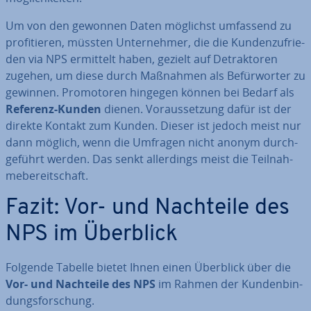
Um von den gewonnen Daten möglichst umfassend zu
pro­fi­tie­ren, müssten Un­ter­neh­mer, die die Kun­den­zu­frie­
den via NPS ermittelt haben, gezielt auf De­trak­to­ren
zugehen, um diese durch Maßnahmen als Be­für­wor­ter zu
gewinnen. Pro­mo­to­ren hingegen können bei Bedarf als
Referenz-Kunden
dienen. Vor­aus­set­zung dafür ist der
direkte Kontakt zum Kunden. Dieser ist jedoch meist nur
dann möglich, wenn die Umfragen nicht anonym durch­
ge­führt werden. Das senkt al­ler­dings meist die Teil­nah­
me­be­reit­schaft.
Fazit: Vor- und Nachteile des
NPS im Überblick
Folgende Tabelle bietet Ihnen einen Überblick über die
Vor- und Nachteile des NPS
im Rahmen der Kun­den­bin­
dungs­for­schung.