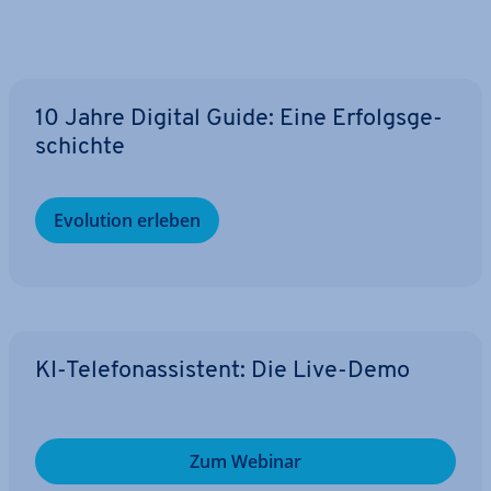
10 Jahre Digital Guide: Eine Er­folgs­ge­
schich­te
Evolution erleben
KI-Te­le­fon­as­sis­tent: Die Live-Demo
Zum Webinar