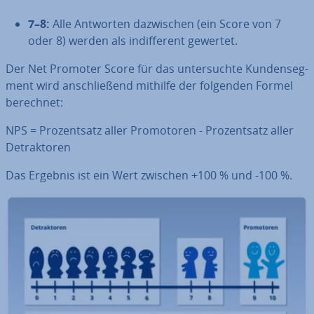
7–8:
Alle Antworten da­zwi­schen (ein Score von 7
oder 8) werden als in­dif­fe­rent gewertet.
Der Net Promoter Score für das un­ter­such­te Kun­den­seg­
ment wird an­schlie­ßend mithilfe der folgenden Formel
berechnet:
NPS = Pro­zent­satz aller Pro­mo­to­ren - Pro­zent­satz aller
De­trak­to­ren
Das Ergebnis ist ein Wert zwischen +100 % und -100 %.