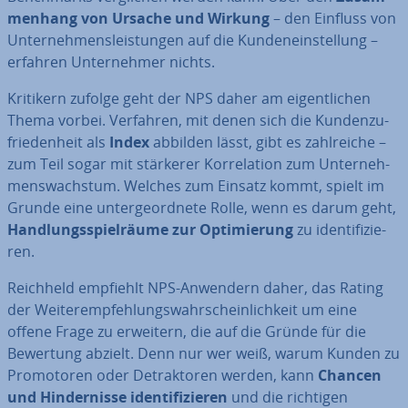
men­hang von Ursache und Wirkung
– den Einfluss von
Un­ter­neh­mens­leis­tun­gen auf die Kun­den­ein­stel­lung –
erfahren Un­ter­neh­mer nichts.
Kritikern zufolge geht der NPS daher am ei­gent­li­chen
Thema vorbei. Verfahren, mit denen sich die Kun­den­zu­
frie­den­heit als
Index
abbilden lässt, gibt es zahl­rei­che –
zum Teil sogar mit stärkerer Kor­re­la­ti­on zum Un­ter­neh­
mens­wachs­tum. Welches zum Einsatz kommt, spielt im
Grunde eine un­ter­ge­ord­ne­te Rolle, wenn es darum geht,
Hand­lungs­spiel­räu­me zur Op­ti­mie­rung
zu iden­ti­fi­zie­
ren.
Reichheld empfiehlt NPS-Anwendern daher, das Rating
der Wei­ter­emp­feh­lungs­wahr­schein­lich­keit um eine
offene Frage zu erweitern, die auf die Gründe für die
Bewertung abzielt. Denn nur wer weiß, warum Kunden zu
Pro­mo­to­ren oder De­trak­to­ren werden, kann
Chancen
und Hin­der­nis­se iden­ti­fi­zie­ren
und die richtigen