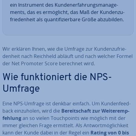
ein In­stru­ment des Kun­de­n­er­fah­rungs­ma­nage­
ments, das es er­mög­licht, das Maß der Kun­den­zu­
frie­den­heit als quan­ti­fi­zier­ba­re Größe ab­zu­bil­den.
Wir erklären Ihnen, wie die Umfrage zur Kun­den­zu­frie­
den­heit nach Reichheld abläuft und nach welcher Formel
der Net Promoter Score berechnet wird.
Wie funk­tio­niert die NPS-
Umfrage
Eine NPS-Umfrage ist denkbar einfach. Um Kun­den­feed­
back ein­zu­ho­len, wird die
Be­reit­schaft zur Wei­ter­emp­
feh­lung
an so vielen Touch­points wie möglich mit der
immer gleichen Frage ermittelt. Als Ant­wort­mög­lich­keit
kann der Kunde dabei in der Regel ein
Rating von 0 bis