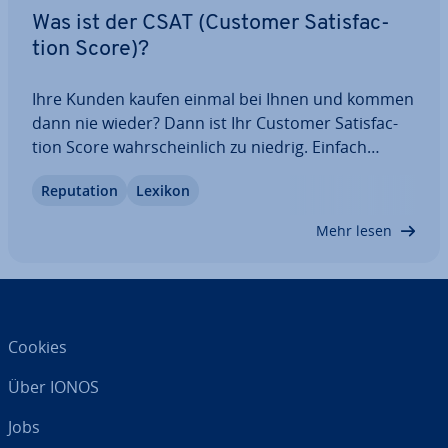
Was ist der CSAT (Customer Sa­tis­fac­
tion Score)?
Ihre Kunden kaufen einmal bei Ihnen und kommen
dann nie wieder? Dann ist Ihr Customer Sa­tis­fac­
tion Score wahr­schein­lich zu niedrig. Einfach
gesagt: Ihre Kund­schaft ist nicht zufrieden mit den
Re­pu­ta­ti­on
Lexikon
Leis­tun­gen, die Ihr Un­ter­neh­men erbringt. Das
kann die Pro­dukt­qua­li­tät sein, aber auch…
Mehr lesen
Cookies
Über IONOS
Jobs