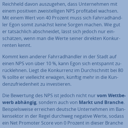
Reichheld davon aus­zu­ge­hen, dass Un­ter­neh­men mit
einem positiven zwei­stel­li­gen NPS pro­fi­ta­bel wachsen.
Mit einem Wert von 40 Prozent muss sich Fahr­rad­händ­
ler Egon somit zunächst keine Sorgen machen. Wie gut
er tat­säch­lich ab­schnei­det, lässt sich jedoch nur ein­
schät­zen, wenn man die Werte seiner direkten Kon­kur­
ren­ten kennt.
Kommt kein anderer Fahr­rad­händ­ler in der Stadt auf
einen NPS von über 10 %, kann Egon sich entspannt zu­
rück­leh­nen. Liegt die Kon­kur­renz im Durch­schnitt bei 80
% sollte er viel­leicht erwägen, künftig mehr in die Kun­
den­zu­frie­den­heit zu in­ves­tie­ren.
Die Bewertung des NPS ist jedoch nicht nur
vom Wett­be­
werb abhängig
, sondern auch von
Markt und Branche
.
Bei­spiels­wei­se erreichen deutsche Un­ter­neh­men im Ban­
ken­sek­tor in der Regel durchweg negative Werte, sodass
ein Net Promoter Score von 0 Prozent in dieser Branche