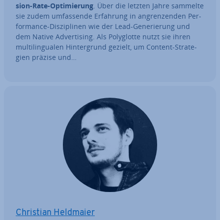
si­on-Rate-Op­ti­mie­rung
. Über die letzten Jahre sammelte
sie zudem um­fas­sen­de Erfahrung in an­gren­zen­den Per­
for­mance-Dis­zi­pli­nen wie der Lead-Ge­ne­rie­rung und
dem Native Ad­ver­ti­sing. Als Po­ly­glot­te nutzt sie ihren
mul­ti­l­in­gua­len Hin­ter­grund gezielt, um Content-Stra­te­
gien präzise und…
Christian Heldmaier