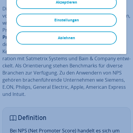
Akzeptieren
Diese Frage – so Reichheld – erlaubt es, das Ver­hält­nis
von Be­für­wor­tern zu Kritikern aus­zu­lo­ten und ab­zu­lei­ten,
Einstellungen
wie Kun­den­grup­pen zu Un­ter­neh­men, Marken,
Produkten oder Dienst­leis­tun­gen stehen. Der
Net
Promoter Score (kurz NPS)
ist eine Methode, das Maß
Ablehnen
der Kun­den­zu­frie­den­heit bzw. -un­zu­frie­den­heit als
Kennzahl ab­zu­bil­den. Er wurde von Reichheld in Ko­ope­
ra­ti­on mit Satmetrix Systems und Bain & Company ent­wi­
ckelt. Als Ori­en­tie­rung stehen Bench­marks für diverse
Branchen zur Verfügung. Zu den Anwendern von NPS
gehören bra­chen­füh­ren­de Un­ter­neh­men wie Siemens,
E.ON, Philips, General Electric, Apple, American Express
und Intuit.
De­fi­ni­ti­on
Bei NPS (Net Promoter Score) handelt es sich um