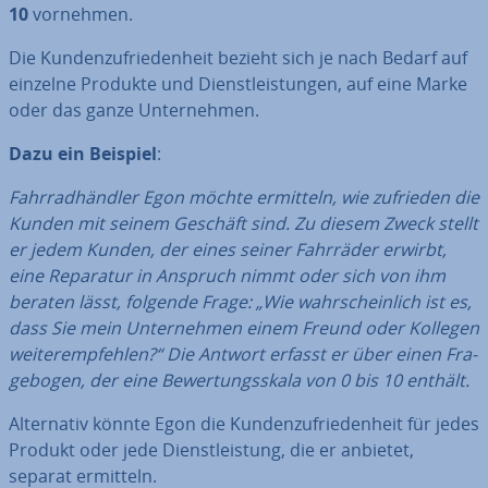
10
vornehmen.
Die Kun­den­zu­frie­den­heit bezieht sich je nach Bedarf auf
einzelne Produkte und Dienst­leis­tun­gen, auf eine Marke
oder das ganze Un­ter­neh­men.
Dazu ein Beispiel
:
Fahr­rad­händ­ler Egon möchte ermitteln, wie zufrieden die
Kunden mit seinem Geschäft sind. Zu diesem Zweck stellt
er jedem Kunden, der eines seiner Fahrräder erwirbt,
eine Reparatur in Anspruch nimmt oder sich von ihm
beraten lässt, folgende Frage: „Wie wahr­schein­lich ist es,
dass Sie mein Un­ter­neh­men einem Freund oder Kollegen
wei­ter­emp­feh­len?“ Die Antwort erfasst er über einen Fra­
ge­bo­gen, der eine Be­wer­tungs­ska­la von 0 bis 10 enthält.
Al­ter­na­tiv könnte Egon die Kun­den­zu­frie­den­heit für jedes
Produkt oder jede Dienst­leis­tung, die er anbietet,
separat ermitteln.