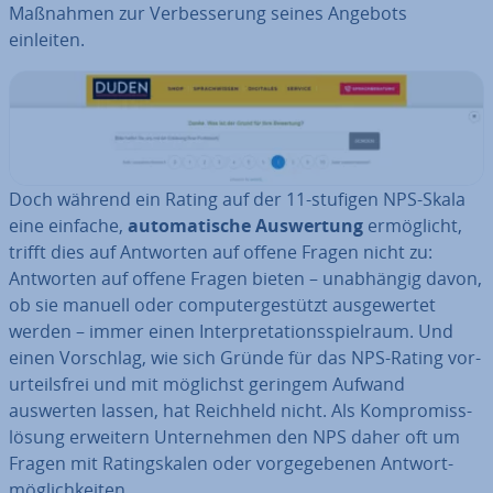
Maßnahmen zur Ver­bes­se­rung seines Angebots
einleiten.
Doch während ein Rating auf der 11-stufigen NPS-Skala
eine einfache,
au­to­ma­ti­sche Aus­wer­tung
er­mög­licht,
trifft dies auf Antworten auf offene Fragen nicht zu:
Antworten auf offene Fragen bieten – un­ab­hän­gig davon,
ob sie manuell oder com­pu­ter­ge­stützt aus­ge­wer­tet
werden – immer einen In­ter­pre­ta­ti­ons­spiel­raum. Und
einen Vorschlag, wie sich Gründe für das NPS-Rating vor­
ur­teils­frei und mit möglichst geringem Aufwand
auswerten lassen, hat Reichheld nicht. Als Kom­pro­miss­
lö­sung erweitern Un­ter­neh­men den NPS daher oft um
Fragen mit Ra­tings­ka­len oder vor­ge­ge­be­nen Ant­wort­
mög­lich­kei­ten.