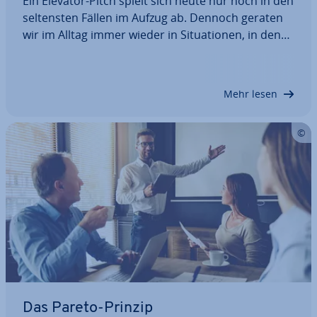
Ein Elevator-Pitch spielt sich heute nur noch in den
sel­tens­ten Fällen im Aufzug ab. Dennoch geraten
wir im Alltag immer wieder in Si­tua­tio­nen, in denen
wir mit einer kurzen Prä­sen­ta­ti­on von uns über­
zeu­gen müssen. Könnten Sie das Interesse eines
po­ten­zi­el­len Ar­beit­ge­bers oder…
Mehr lesen
Das Pareto-Prinzip