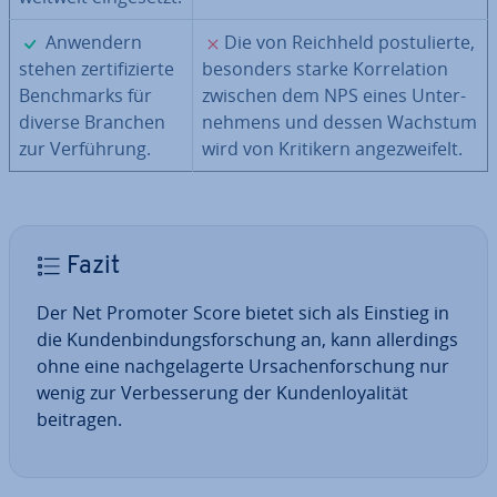
✓
✗
Anwendern
Die von Reichheld pos­tu­lier­te,
stehen zer­ti­fi­zier­te
besonders starke Kor­re­la­ti­on
Bench­marks für
zwischen dem NPS eines Un­ter­
diverse Branchen
neh­mens und dessen Wachstum
zur Ver­füh­rung.
wird von Kritikern an­ge­zwei­felt.
Fazit
Der Net Promoter Score bietet sich als Einstieg in
die Kun­den­bin­dungs­for­schung an, kann al­ler­dings
ohne eine nach­ge­la­ger­te Ur­sa­chen­for­schung nur
wenig zur Ver­bes­se­rung der Kun­den­loya­li­tät
beitragen.