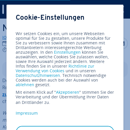
Digital Guide
Cookie-Einstellungen
Zum Haupt­in­halt springen
Net Promoter Score (NPS)
Wir setzen Cookies ein, um unsere Webseiten
IONOS Redaktion
optimal für Sie zu gestalten, unsere Produkte für
Auf Facebo
Auf Tw
A
Sie zu verbessern sowie Ihnen zusammen mit
23.05.2023
Drittanbietern interessengerechte Werbung
6 mins
anzuzeigen. In den
Einstellungen
können Sie
auswählen, welche Cookies Sie zulassen wollen,
sowie Ihre Auswahl jederzeit ändern. Weitere
Infos finden Sie in unserer
Richtlinie zur
In­halts­ver­zeich­nis
Verwendung von Cookies
und in unseren
Datenschutzhinweisen
. Technisch notwendige
Dem US-ame­ri­ka­ni­schen Wirt­schafts­stra­te­gen Fred
Cookies werden auch bei der Auswahl von
ablehnen
gesetzt.
Reichheld zufolge lassen sich Er­he­bun­gen zur
Kun­den­
Mit einem Klick auf "
Akzeptieren
" stimmen Sie der
zu­frie­den­heit
auf eine „
ul­ti­ma­ti­ve Frage
“ her­un­ter­bre­
Verarbeitung und der Übermittlung Ihrer Daten
chen:
an Drittländer zu.
Wie wahr­schein­lich ist es, dass Sie Un­ter­neh­
Impressum
men/Produkt/Dienst­leis­tung X einem Freund oder
Kollegen wei­ter­emp­feh­len würden?