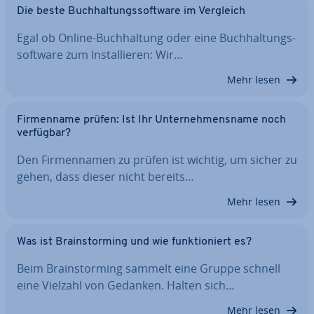
Die beste Buch­hal­tungs­soft­ware im Vergleich
Egal ob Online-Buch­hal­tung oder eine Buch­hal­tungs­
soft­ware zum In­stal­lie­ren: Wir…
Mehr lesen
Fir­men­na­me prüfen: Ist Ihr Un­ter­neh­mens­na­me noch
verfügbar?
Den Fir­men­na­men zu prüfen ist wichtig, um sicher zu
gehen, dass dieser nicht bereits…
Mehr lesen
Was ist Brain­stor­ming und wie funk­tio­niert es?
Beim Brain­stor­ming sammelt eine Gruppe schnell
eine Vielzahl von Gedanken. Halten sich…
Mehr lesen