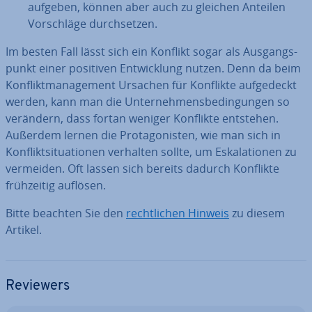
aufgeben, können aber auch zu gleichen Anteilen
Vor­schlä­ge durch­set­zen.
Im besten Fall lässt sich ein Konflikt sogar als Aus­gangs­
punkt einer positiven Ent­wick­lung nutzen. Denn da beim
Kon­flikt­ma­nage­ment Ursachen für Konflikte auf­ge­deckt
werden, kann man die Un­ter­neh­mens­be­din­gun­gen so
verändern, dass fortan weniger Konflikte entstehen.
Außerdem lernen die Prot­ago­nis­ten, wie man sich in
Kon­flikt­si­tua­tio­nen verhalten sollte, um Es­ka­la­tio­nen zu
vermeiden. Oft lassen sich bereits dadurch Konflikte
früh­zei­tig auflösen.
Bitte beachten Sie den
recht­li­chen Hinweis
zu diesem
Artikel.
Reviewers