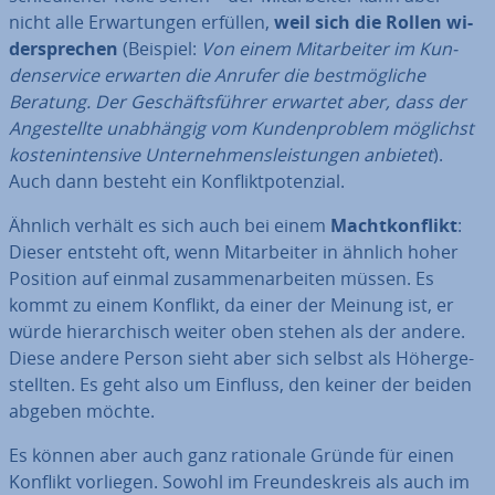
nicht alle Er­war­tun­gen erfüllen,
weil sich die Rollen wi­
der­spre­chen
(Beispiel:
Von einem Mit­ar­bei­ter im Kun­
den­ser­vice erwarten die Anrufer die best­mög­li­che
Beratung. Der Ge­schäfts­füh­rer erwartet aber, dass der
An­ge­stell­te un­ab­hän­gig vom Kun­den­pro­blem möglichst
kos­ten­in­ten­si­ve Un­ter­neh­mens­leis­tun­gen anbietet
).
Auch dann besteht ein Kon­flikt­po­ten­zi­al.
Ähnlich verhält es sich auch bei einem
Macht­kon­flikt
:
Dieser entsteht oft, wenn Mit­ar­bei­ter in ähnlich hoher
Position auf einmal zu­sam­men­ar­bei­ten müssen. Es
kommt zu einem Konflikt, da einer der Meinung ist, er
würde hier­ar­chisch weiter oben stehen als der andere.
Diese andere Person sieht aber sich selbst als Hö­her­ge­
stell­ten. Es geht also um Einfluss, den keiner der beiden
abgeben möchte.
Es können aber auch ganz rationale Gründe für einen
Konflikt vorliegen. Sowohl im Freun­des­kreis als auch im