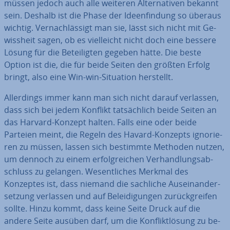
müssen jedoch auch alle weiteren Al­ter­na­ti­ven bekannt
sein. Deshalb ist die Phase der Ideen­fin­dung so überaus
wichtig. Ver­nach­läs­sigt man sie, lässt sich nicht mit Ge­
wiss­heit sagen, ob es viel­leicht nicht doch eine bessere
Lösung für die Be­tei­lig­ten gegeben hätte. Die beste
Option ist die, die für beide Seiten den größten Erfolg
bringt, also eine Win-win-Situation herstellt.
Al­ler­dings immer kann man sich nicht darauf verlassen,
dass sich bei jedem Konflikt tat­säch­lich beide Seiten an
das Harvard-Konzept halten. Falls eine oder beide
Parteien meint, die Regeln des Havard-Konzepts igno­rie­
ren zu müssen, lassen sich bestimmte Methoden nutzen,
um dennoch zu einem er­folg­rei­chen Ver­hand­lungs­ab­
schluss zu gelangen. We­sent­li­ches Merkmal des
Konzeptes ist, dass niemand die sachliche Aus­ein­an­der­
set­zung verlassen und auf Be­lei­di­gun­gen zu­rück­grei­fen
sollte. Hinzu kommt, dass keine Seite Druck auf die
andere Seite ausüben darf, um die Kon­flikt­lö­sung zu be­