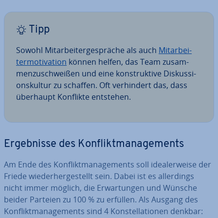
Tipp
Sowohl Mit­ar­bei­ter­ge­sprä­che als auch
Mit­ar­bei­
ter­mo­ti­va­ti­on
können helfen, das Team zu­sam­
men­zu­schwei­ßen und eine kon­struk­ti­ve Dis­kus­si­
ons­kul­tur zu schaffen. Oft ver­hin­dert das, dass
überhaupt Konflikte entstehen.
Er­geb­nis­se des Kon­flikt­ma­nage­ments
Am Ende des Kon­flikt­ma­nage­ments soll idea­ler­wei­se der
Friede wie­der­her­ge­stellt sein. Dabei ist es al­ler­dings
nicht immer möglich, die Er­war­tun­gen und Wünsche
beider Parteien zu 100 % zu erfüllen. Als Ausgang des
Kon­flikt­ma­nage­ments sind 4 Kon­stel­la­tio­nen denkbar: