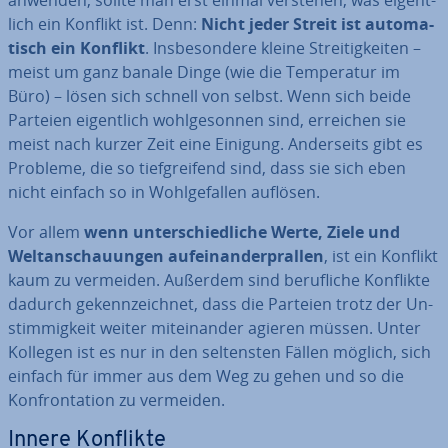
anwenden, sollte man erst einmal verstehen, was ei­gent­
lich ein Konflikt ist. Denn:
Nicht jeder Streit ist au­to­ma­
tisch ein Konflikt
. Ins­be­son­de­re kleine Strei­tig­kei­ten –
meist um ganz banale Dinge (wie die Tem­pe­ra­tur im
Büro) – lösen sich schnell von selbst. Wenn sich beide
Parteien ei­gent­lich wohl­ge­son­nen sind, erreichen sie
meist nach kurzer Zeit eine Einigung. An­der­seits gibt es
Probleme, die so tief­grei­fend sind, dass sie sich eben
nicht einfach so in Wohl­ge­fal­len auflösen.
Vor allem
wenn un­ter­schied­li­che Werte, Ziele und
Welt­an­schau­un­gen auf­ein­an­der­pral­len
, ist ein Konflikt
kaum zu vermeiden. Außerdem sind be­ruf­li­che Konflikte
dadurch ge­kenn­zeich­net, dass die Parteien trotz der Un­
stim­mig­keit weiter mit­ein­an­der agieren müssen. Unter
Kollegen ist es nur in den sel­tens­ten Fällen möglich, sich
einfach für immer aus dem Weg zu gehen und so die
Kon­fron­ta­ti­on zu vermeiden.
Innere Konflikte