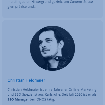
mul­ti­l­in­gua­len Hin­ter­grund gezielt, um Content-Stra­te­
gien präzise und…
Christian Heldmaier
Christian Heldmaier ist ein er­fah­re­ner Online-Marketing-
und SEO-Spe­zia­list aus Karlsruhe. Seit Juli 2020 ist er als
SEO Manager
bei IONOS tätig.