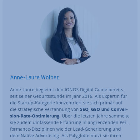
Anne-Laure Wolber
Anne-Laure begleitet den IONOS Digital Guide bereits
seit seiner Ge­burts­stun­de im Jahr 2016. Als Expertin für
die Startup-Kategorie kon­zen­triert sie sich primär auf
die stra­te­gi­sche Ver­zah­nung von
SEO, GEO und Con­ver­
si­on-Rate-Op­ti­mie­rung
. Über die letzten Jahre sammelte
sie zudem um­fas­sen­de Erfahrung in an­gren­zen­den Per­
for­mance-Dis­zi­pli­nen wie der Lead-Ge­ne­rie­rung und
dem Native Ad­ver­ti­sing. Als Po­ly­glot­te nutzt sie ihren