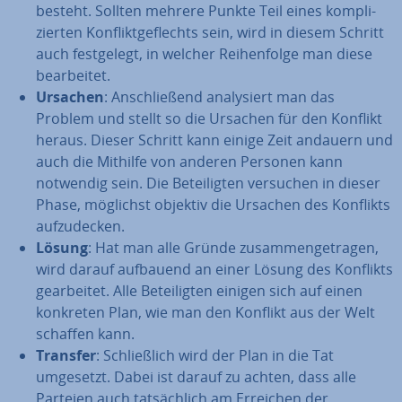
besteht. Sollten mehrere Punkte Teil eines kom­pli­
zier­ten Kon­flikt­ge­flechts sein, wird in diesem Schritt
auch fest­ge­legt, in welcher Rei­hen­fol­ge man diese
be­ar­bei­tet.
Ursachen
: An­schlie­ßend ana­ly­siert man das
Problem und stellt so die Ursachen für den Konflikt
heraus. Dieser Schritt kann einige Zeit andauern und
auch die Mithilfe von anderen Personen kann
notwendig sein. Die Be­tei­lig­ten versuchen in dieser
Phase, möglichst objektiv die Ursachen des Konflikts
auf­zu­de­cken.
Lösung
: Hat man alle Gründe zu­sam­men­ge­tra­gen,
wird darauf aufbauend an einer Lösung des Konflikts
ge­ar­bei­tet. Alle Be­tei­lig­ten einigen sich auf einen
konkreten Plan, wie man den Konflikt aus der Welt
schaffen kann.
Transfer
: Schließ­lich wird der Plan in die Tat
umgesetzt. Dabei ist darauf zu achten, dass alle
Parteien auch tat­säch­lich am Erreichen der