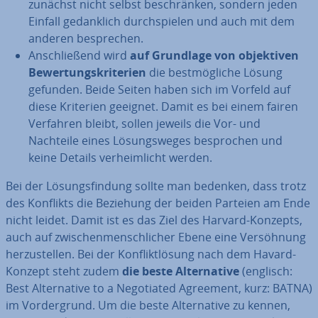
zunächst nicht selbst be­schrän­ken, sondern jeden
Einfall ge­dank­lich durch­spie­len und auch mit dem
anderen be­spre­chen.
An­schlie­ßend wird
auf Grundlage von ob­jek­ti­ven
Be­wer­tungs­kri­te­ri­en
die best­mög­li­che Lösung
gefunden. Beide Seiten haben sich im Vorfeld auf
diese Kriterien geeignet. Damit es bei einem fairen
Verfahren bleibt, sollen jeweils die Vor- und
Nachteile eines Lö­sungs­we­ges be­spro­chen und
keine Details ver­heim­licht werden.
Bei der Lö­sungs­fin­dung sollte man bedenken, dass trotz
des Konflikts die Beziehung der beiden Parteien am Ende
nicht leidet. Damit ist es das Ziel des Harvard-Konzepts,
auch auf zwi­schen­mensch­li­cher Ebene eine Ver­söh­nung
her­zu­stel­len. Bei der Kon­flikt­lö­sung nach dem Havard-
Konzept steht zudem
die beste Al­ter­na­ti­ve
(englisch:
Best Al­ter­na­ti­ve to a Nego­tia­ted Agreement, kurz: BATNA)
im Vor­der­grund. Um die beste Al­ter­na­ti­ve zu kennen,