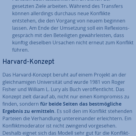
gesetzten Ziele arbeiten. Während des Transfers
können al­ler­dings durchaus neue Konflikte
entstehen, die den Vorgang von neuem beginnen
lassen. Am Ende der Umsetzung soll ein Re­fle­xi­ons­
ge­spräch mit den Be­tei­lig­ten ge­währ­leis­ten, dass
künftig dieselben Ursachen nicht erneut zum Konflikt
führen.
Harvard-Konzept
Das Harvard-Konzept beruht auf einem Projekt an der
gleich­na­mi­gen Uni­ver­si­tät und wurde 1981 von Roger
Fisher und William L. Lury als Buch ver­öf­fent­licht. Das
Konzept zielt darauf ab, nicht nur einen Kom­pro­miss zu
finden, sondern
für beide Seiten das best­mög­li­che
Ergebnis zu ermitteln
. Es soll den im Konflikt stehenden
Parteien die Ver­hand­lung un­ter­ein­an­der er­leich­tern. Ein
Kon­flikt­mo­de­ra­tor ist nicht zwingend vor­ge­se­hen.
Deshalb eignet sich das Modell sehr gut für die Kon­flikt­