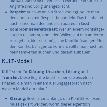
die Sachebene nicht verlassen werden. Per­sön­li­che
Angriffe sind völlig un­an­ge­bracht.
Respekt
: Auch wenn ein Streit vorliegt, sollte man
den anderen mit Respekt behandeln. Das be­inhal­tet
auch, dass man den anderen ausreden lässt.
Kom­pro­miss­be­reit­schaft
: Wer an einem Kon­flikt­ge­
spräch teilnimmt, ohne den Willen, auf den anderen
zuzugehen, blockiert mögliche Kon­flikt­lö­sun­gen. Um
den Konflikt beilegen zu können, sollte man nach Ge­
mein­sam­kei­ten suchen und darauf aufbauen.
KULT-Modell
KULT steht für
Klärung
,
Ursachen
,
Lösung
und
Transfer
. Diese Begriffe be­schrei­ben die einzelnen
Phasen, die man in einem Klä­rungs­ge­spräch nach
diesem Modell durch­läuft.
Klärung
: Bevor man anfängt, den Konflikt zu lösen,
muss geklärt werden, worin dieser ei­gent­lich