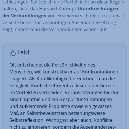
schleu­ni­gen. Sollte sich eine Partei nicht an diese Regeln
halten, sieht das Harvard-Konzept
Un­ter­bre­chun­gen
der Ver­hand­lun­gen
vor: Erst wenn sich die un­ko­ope­ra­ti­
ve Seite bereit zur ver­nünf­ti­gen Aus­ein­an­der­set­zung
zeigt, nimmt man die Ver­hand­lun­gen wieder auf.
Fakt
Oft ent­schei­det die Per­sön­lich­keit eines
Menschen, wie kon­struk­tiv er auf Kon­fron­ta­tio­nen
reagiert. Als Kon­flikt­fä­hig­keit be­zeich­net man die
Fähigkeit, Konflikte effizient zu lösen oder bereits
im Vorfeld zu vermeiden. Vor­aus­set­zun­gen hierfür
sind Empathie und ein Gespür für Stim­mun­gen
und auf­kei­men­de Probleme sowie ein gewisses
Maß an Selbst­be­wusst­sein be­zie­hungs­wei­se
Selbst­re­flek­ti­on. Wichtig ist aber auch, Konflikte
nicht zu igno­rie­ren, sondern die Aus­ein­an­der­set­