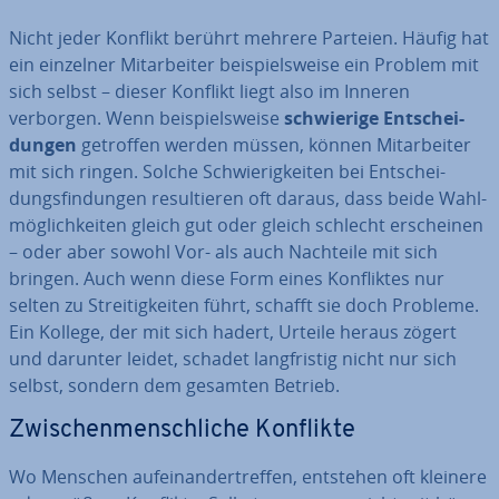
Nicht jeder Konflikt berührt mehrere Parteien. Häufig hat
ein einzelner Mit­ar­bei­ter bei­spiels­wei­se ein Problem mit
sich selbst – dieser Konflikt liegt also im Inneren
verborgen. Wenn bei­spiels­wei­se
schwie­ri­ge Ent­schei­
dun­gen
getroffen werden müssen, können Mit­ar­bei­ter
mit sich ringen. Solche Schwie­rig­kei­ten bei Ent­schei­
dungs­fin­dun­gen re­sul­tie­ren oft daraus, dass beide Wahl­
mög­lich­kei­ten gleich gut oder gleich schlecht er­schei­nen
– oder aber sowohl Vor- als auch Nachteile mit sich
bringen. Auch wenn diese Form eines Kon­flik­tes nur
selten zu Strei­tig­kei­ten führt, schafft sie doch Probleme.
Ein Kollege, der mit sich hadert, Urteile heraus zögert
und darunter leidet, schadet lang­fris­tig nicht nur sich
selbst, sondern dem gesamten Betrieb.
Zwi­schen­mensch­li­che Konflikte
Wo Menschen auf­ein­an­der­tref­fen, entstehen oft kleinere