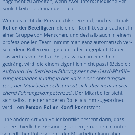
nage­ment zu arbeiten, wenn zwei un­ter­schied­li­che Per­
sön­lich­kei­ten auf­ein­an­der­pral­len.
Wenn es nicht die Per­sön­lich­kei­ten sind, sind es oftmals
Rollen der Be­tei­lig­ten
, die einen Konflikt ver­ur­sa­chen. In
einer Gruppe von Menschen, und deshalb auch in einem
pro­fes­sio­nel­len Team, nimmt man ganz au­to­ma­tisch ver­
schie­de­ne Rollen ein – geplant oder ungeplant. Dabei
passiert es von Zeit zu Zeit, dass man in eine Rolle
gedrängt wird, die einem ei­gent­lich nicht passt (Beispiel:
Aufgrund der Be­triebs­er­fah­rung sieht die Ge­schäfts­füh­
rung jemanden künftig in der Rolle eines Ab­tei­lungs­lei­
ters, der Mit­ar­bei­ter selbst misst sich aber nicht aus­rei­
chend Füh­rungs­kom­pe­tenz zu
). Der Mit­ar­bei­ter sieht
sich selbst in einer anderen Rolle, als ihm zu­ge­ord­net
wird – ein
Person-Rollen-Konflikt
entsteht.
Eine andere Art von Rol­len­kon­flikt besteht darin, dass
un­ter­schied­li­che Per­so­nen­grup­pen jemanden in un­ter­
schied­li­cher Rolle sehen – der Mit­ar­bei­ter kann aber