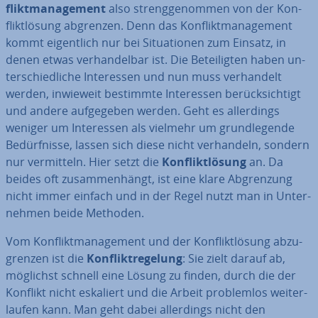
flikt­ma­nage­ment
also streng­ge­nom­men von der Kon­
flikt­lö­sung abgrenzen. Denn das Kon­flikt­ma­nage­ment
kommt ei­gent­lich nur bei Si­tua­tio­nen zum Einsatz, in
denen etwas ver­han­del­bar ist. Die Be­tei­lig­ten haben un­
ter­schied­li­che In­ter­es­sen und nun muss ver­han­delt
werden, inwieweit bestimmte In­ter­es­sen be­rück­sich­tigt
und andere auf­ge­ge­ben werden. Geht es al­ler­dings
weniger um In­ter­es­sen als vielmehr um grund­le­gen­de
Be­dürf­nis­se, lassen sich diese nicht ver­han­deln, sondern
nur ver­mit­teln. Hier setzt die
Kon­flikt­lö­sung
an. Da
beides oft zu­sam­men­hängt, ist eine klare Ab­gren­zung
nicht immer einfach und in der Regel nutzt man in Un­ter­
neh­men beide Methoden.
Vom Kon­flikt­ma­nage­ment und der Kon­flikt­lö­sung ab­zu­
gren­zen ist die
Kon­flikt­re­ge­lung
: Sie zielt darauf ab,
möglichst schnell eine Lösung zu finden, durch die der
Konflikt nicht eskaliert und die Arbeit pro­blem­los wei­ter­
lau­fen kann. Man geht dabei al­ler­dings nicht den