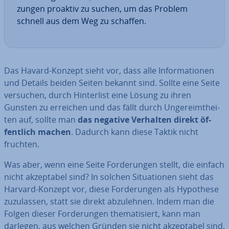
zun­gen proaktiv zu suchen, um das Problem
schnell aus dem Weg zu schaffen.
Das Havard-Konzept sieht vor, dass alle In­for­ma­tio­nen
und Details beiden Seiten bekannt sind. Sollte eine Seite
versuchen, durch Hin­ter­list eine Lösung zu ihren
Gunsten zu erreichen und das fällt durch Un­ge­reimt­hei­
ten auf, sollte man
das negative Verhalten direkt öf­
fent­lich machen
. Dadurch kann diese Taktik nicht
fruchten.
Was aber, wenn eine Seite For­de­run­gen stellt, die einfach
nicht ak­zep­ta­bel sind? In solchen Si­tua­tio­nen sieht das
Harvard-Konzept vor, diese For­de­run­gen als Hypothese
zu­zu­las­sen, statt sie direkt ab­zu­leh­nen. Indem man die
Folgen dieser For­de­run­gen the­ma­ti­siert, kann man
darlegen, aus welchen Gründen sie nicht ak­zep­ta­bel sind.