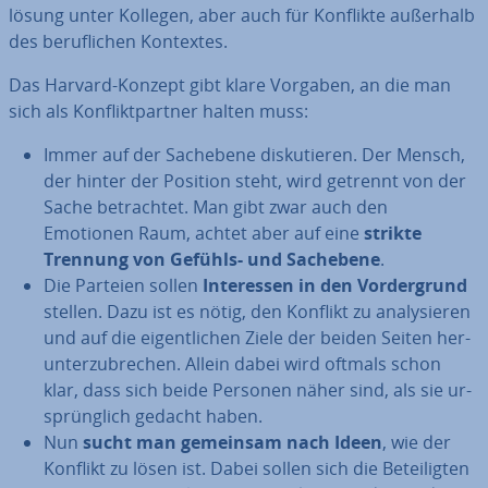
lö­sung unter Kollegen, aber auch für Konflikte außerhalb
des be­ruf­li­chen Kontextes.
Das Harvard-Konzept gibt klare Vorgaben, an die man
sich als Kon­flikt­part­ner halten muss:
Immer auf der Sachebene dis­ku­tie­ren. Der Mensch,
der hinter der Position steht, wird getrennt von der
Sache be­trach­tet. Man gibt zwar auch den
Emotionen Raum, achtet aber auf eine
strikte
Trennung von Gefühls- und Sachebene
.
Die Parteien sollen
In­ter­es­sen in den Vor­der­grund
stellen. Dazu ist es nötig, den Konflikt zu ana­ly­sie­ren
und auf die ei­gent­li­chen Ziele der beiden Seiten her­
un­ter­zu­bre­chen. Allein dabei wird oftmals schon
klar, dass sich beide Personen näher sind, als sie ur­
sprüng­lich gedacht haben.
Nun
sucht man gemeinsam nach Ideen
, wie der
Konflikt zu lösen ist. Dabei sollen sich die Be­tei­lig­ten