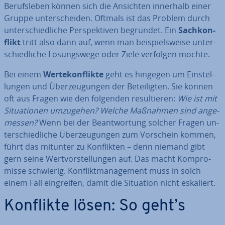
Be­rufs­le­ben können sich die Ansichten innerhalb einer
Gruppe un­ter­schei­den. Oftmals ist das Problem durch
un­ter­schied­li­che Per­spek­ti­ven begründet. Ein
Sach­kon­
flikt
tritt also dann auf, wenn man bei­spiels­wei­se un­ter­
schied­li­che Lö­sungs­we­ge oder Ziele verfolgen möchte.
Bei einem
Wer­te­kon­flik­te
geht es hingegen um Ein­stel­
lun­gen und Über­zeu­gun­gen der Be­tei­lig­ten. Sie können
oft aus Fragen wie den folgenden re­sul­tie­ren:
Wie ist mit
Si­tua­tio­nen umzugehen? Welche Maßnahmen sind an­ge­
mes­sen?
Wenn bei der Be­ant­wor­tung solcher Fragen un­
ter­schied­li­che Über­zeu­gun­gen zum Vorschein kommen,
führt das mitunter zu Kon­flik­ten – denn niemand gibt
gern seine Wert­vor­stel­lun­gen auf. Das macht Kom­pro­
mis­se schwierig. Kon­flikt­ma­nage­ment muss in solch
einem Fall ein­grei­fen, damit die Situation nicht eskaliert.
Konflikte lösen: So geht’s