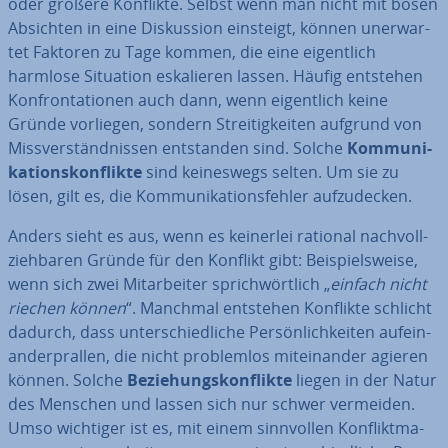
oder größere Konflikte. Selbst wenn man nicht mit bösen
Absichten in eine Dis­kus­si­on einsteigt, können un­er­war­
tet Faktoren zu Tage kommen, die eine ei­gent­lich
harmlose Situation es­ka­lie­ren lassen. Häufig entstehen
Kon­fron­ta­tio­nen auch dann, wenn ei­gent­lich keine
Gründe vorliegen, sondern Strei­tig­kei­ten aufgrund von
Miss­ver­ständ­nis­sen ent­stan­den sind. Solche
Kom­mu­ni­
ka­ti­ons­kon­flik­te
sind kei­nes­wegs selten. Um sie zu
lösen, gilt es, die Kom­mu­ni­ka­ti­ons­feh­ler auf­zu­de­cken.
Anders sieht es aus, wenn es keinerlei rational nach­voll­
zieh­ba­ren Gründe für den Konflikt gibt: Bei­spiels­wei­se,
wenn sich zwei Mit­ar­bei­ter sprich­wört­lich „
einfach nicht
riechen können
“. Manchmal entstehen Konflikte schlicht
dadurch, dass un­ter­schied­li­che Per­sön­lich­kei­ten auf­ein­
an­der­pral­len, die nicht pro­blem­los mit­ein­an­der agieren
können. Solche
Be­zie­hungs­kon­flik­te
liegen in der Natur
des Menschen und lassen sich nur schwer vermeiden.
Umso wichtiger ist es, mit einem sinn­vol­len Kon­flikt­ma­