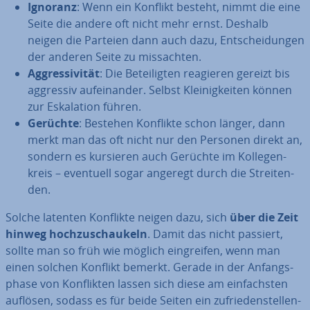
Ignoranz
: Wenn ein Konflikt besteht, nimmt die eine
Seite die andere oft nicht mehr ernst. Deshalb
neigen die Parteien dann auch dazu, Ent­schei­dun­gen
der anderen Seite zu miss­ach­ten.
Ag­gres­si­vi­tät
: Die Be­tei­lig­ten reagieren gereizt bis
aggressiv auf­ein­an­der. Selbst Klei­nig­kei­ten können
zur Es­ka­la­ti­on führen.
Gerüchte
: Bestehen Konflikte schon länger, dann
merkt man das oft nicht nur den Personen direkt an,
sondern es kursieren auch Gerüchte im Kol­le­gen­
kreis – eventuell sogar angeregt durch die Strei­ten­
den.
Solche latenten Konflikte neigen dazu, sich
über die Zeit
hinweg hoch­zu­schau­keln
. Damit das nicht passiert,
sollte man so früh wie möglich ein­grei­fen, wenn man
einen solchen Konflikt bemerkt. Gerade in der An­fangs­
pha­se von Kon­flik­ten lassen sich diese am ein­fachs­ten
auflösen, sodass es für beide Seiten ein zu­frie­den­stel­len­