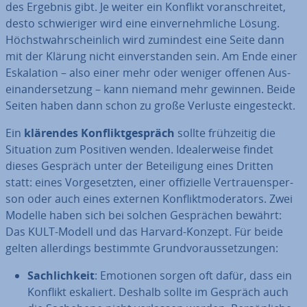
des Ergebnis gibt. Je weiter ein Konflikt vor­an­schrei­tet,
desto schwie­ri­ger wird eine ein­ver­nehm­li­che Lösung.
Höchst­wahr­schein­lich wird zumindest eine Seite dann
mit der Klärung nicht ein­ver­stan­den sein. Am Ende einer
Es­ka­la­ti­on – also einer mehr oder weniger offenen Aus­
ein­an­der­set­zung – kann niemand mehr gewinnen. Beide
Seiten haben dann schon zu große Verluste ein­ge­steckt.
Ein
klärendes Kon­flikt­ge­spräch
sollte früh­zei­tig die
Situation zum Positiven wenden. Idea­ler­wei­se findet
dieses Gespräch unter der Be­tei­li­gung eines Dritten
statt: eines Vor­ge­setz­ten, einer of­fi­zi­el­le Ver­trau­ens­per­
son oder auch eines externen Kon­flikt­mo­de­ra­tors. Zwei
Modelle haben sich bei solchen Ge­sprä­chen bewährt:
Das KULT-Modell und das Harvard-Konzept. Für beide
gelten al­ler­dings bestimmte Grund­vor­aus­set­zun­gen:
Sach­lich­keit
: Emotionen sorgen oft dafür, dass ein
Konflikt eskaliert. Deshalb sollte im Gespräch auch