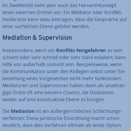
Im Zwei­fels­fall sieht aber auch das Harvard-Konzept
einen externen Dritten vor: Ein Mediator oder Kon­flikt­
mo­de­ra­tor kann dazu beitragen, dass die Gespräche auf
einer sach­li­chen Ebene geführt werden.
Mediation & Su­per­vi­si­on
Ins­be­son­de­re, wenn ein
Konflikt fest­ge­fah­ren
zu sein
scheint oder sehr schnell oder sehr stark eskaliert, kann
Hilfe von außerhalb sinnvoll sein. Bei­spiels­wei­se, wenn
die Kom­mu­ni­ka­ti­on unter den Kollegen selbst unter Ein­
be­zie­hung eines Vor­ge­setz­ten nicht mehr funk­tio­niert.
Me­dia­to­ren und Su­per­vi­so­ren haben dann als un­ab­hän­
gi­ge Dritte oft eine bessere Chance, die Dis­kus­si­on
wieder auf eine kon­struk­ti­ve Ebene zu bringen.
Die
Mediation
ist ein au­ßer­ge­richt­li­ches Schlich­tungs­
ver­fah­ren: Diese ju­ris­ti­sche Ein­ord­nung macht schon
deutlich, dass dies Verfahren oftmals als letzte Option