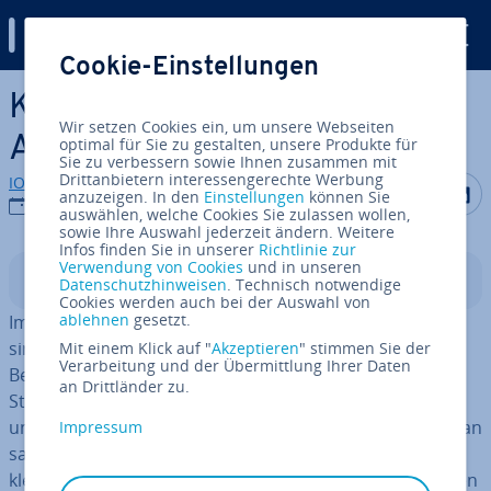
Digital Guide
Cookie-Einstellungen
Zum Haupt­in­halt springen
Kon­flikt­ma­nage­ment –
Wir setzen Cookies ein, um unsere Webseiten
Ausweg aus der Krise
optimal für Sie zu gestalten, unsere Produkte für
Sie zu verbessern sowie Ihnen zusammen mit
Drittanbietern interessengerechte Werbung
IONOS Redaktion
Auf Facebo
Auf Tw
A
anzuzeigen. In den
Einstellungen
können Sie
02.07.2019
auswählen, welche Cookies Sie zulassen wollen,
sowie Ihre Auswahl jederzeit ändern. Weitere
Infos finden Sie in unserer
Richtlinie zur
Verwendung von Cookies
und in unseren
In­halts­ver­zeich­nis
Datenschutzhinweisen
. Technisch notwendige
Cookies werden auch bei der Auswahl von
ablehnen
gesetzt.
Im Ar­beits­le­ben kommt es mitunter zu Kon­flik­ten. Sie
sind nicht wün­schens­wert, aber oft nicht zu vermeiden.
Mit einem Klick auf "
Akzeptieren
" stimmen Sie der
Verarbeitung und der Übermittlung Ihrer Daten
Be­ruf­li­che Heer­aus­for­de­run­gen führen nicht selten zu
an Drittländer zu.
Stress – und wenn die Nerven blank liegen und man
unter Druck steht, vergreift man sich schnell im Ton. Man
Impressum
sagt Dinge, die man so gar nicht meint, und ei­gent­lich
kleine Strei­te­rei­en wachsen zu großen Krisen an. Für den