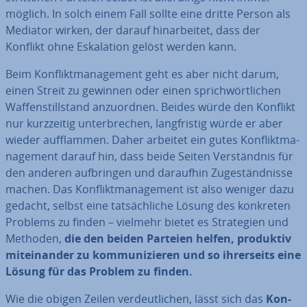
möglich. In solch einem Fall sollte eine dritte Person als
Mediator wirken, der darauf hin­ar­bei­tet, dass der
Konflikt ohne Es­ka­la­ti­on gelöst werden kann.
Beim Kon­flikt­ma­nage­ment geht es aber nicht darum,
einen Streit zu gewinnen oder einen sprich­wört­li­chen
Waf­fen­still­stand an­zu­ord­nen. Beides würde den Konflikt
nur kurz­zei­tig un­ter­bre­chen, lang­fris­tig würde er aber
wieder auf­flam­men. Daher arbeitet ein gutes Kon­flikt­ma­
nage­ment darauf hin, dass beide Seiten Ver­ständ­nis für
den anderen auf­brin­gen und daraufhin Zu­ge­ständ­nis­se
machen. Das Kon­flikt­ma­nage­ment ist also weniger dazu
gedacht, selbst eine tat­säch­li­che Lösung des konkreten
Problems zu finden – vielmehr bietet es Stra­te­gien und
Methoden,
die den beiden Parteien helfen, produktiv
mit­ein­an­der zu kom­mu­ni­zie­ren und so ih­rer­seits eine
Lösung für das Problem zu finden.
Wie die obigen Zeilen ver­deut­li­chen, lässt sich das
Kon­