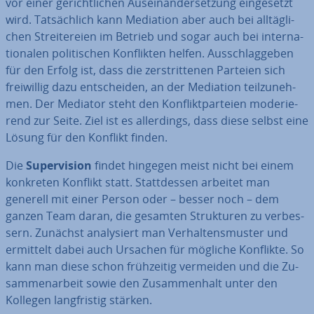
vor einer ge­richt­li­chen Aus­ein­an­der­set­zung ein­ge­setzt
wird. Tat­säch­lich kann Mediation aber auch bei all­täg­li­
chen Strei­te­rei­en im Betrieb und sogar auch bei in­ter­na­
tio­na­len po­li­ti­schen Kon­flik­ten helfen. Aus­schlag­ge­ben
für den Erfolg ist, dass die zer­strit­te­nen Parteien sich
frei­wil­lig dazu ent­schei­den, an der Mediation teil­zu­neh­
men. Der Mediator steht den Kon­flikt­par­tei­en mo­de­rie­
rend zur Seite. Ziel ist es al­ler­dings, dass diese selbst eine
Lösung für den Konflikt finden.
Die
Su­per­vi­si­on
findet hingegen meist nicht bei einem
konkreten Konflikt statt. Statt­des­sen arbeitet man
generell mit einer Person oder – besser noch – dem
ganzen Team daran, die gesamten Struk­tu­ren zu ver­bes­
sern. Zunächst ana­ly­siert man Ver­hal­tens­mus­ter und
ermittelt dabei auch Ursachen für mögliche Konflikte. So
kann man diese schon früh­zei­tig vermeiden und die Zu­
sam­men­ar­beit sowie den Zu­sam­men­halt unter den
Kollegen lang­fris­tig stärken.