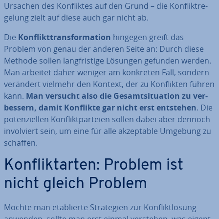
Ursachen des Kon­flik­tes auf den Grund – die Kon­flikt­re­
ge­lung zielt auf diese auch gar nicht ab.
Die
Kon­flikt­trans­for­ma­ti­on
hingegen greift das
Problem von genau der anderen Seite an: Durch diese
Methode sollen lang­fris­ti­ge Lösungen gefunden werden.
Man arbeitet daher weniger am konkreten Fall, sondern
verändert vielmehr den Kontext, der zu Kon­flik­ten führen
kann.
Man versucht also die Ge­samt­si­tua­ti­on zu ver­
bes­sern, damit Konflikte gar nicht erst entstehen
. Die
po­ten­zi­el­len Kon­flikt­par­tei­en sollen dabei aber dennoch
in­vol­viert sein, um eine für alle ak­zep­ta­ble Umgebung zu
schaffen.
Kon­flikt­ar­ten: Problem ist
nicht gleich Problem
Möchte man eta­blier­te Stra­te­gien zur Kon­flikt­lö­sung