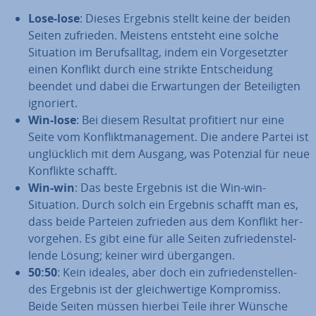
Lose-lose
: Dieses Ergebnis stellt keine der beiden
Seiten zufrieden. Meistens entsteht eine solche
Situation im Be­rufs­all­tag, indem ein Vor­ge­setz­ter
einen Konflikt durch eine strikte Ent­schei­dung
beendet und dabei die Er­war­tun­gen der Be­tei­lig­ten
ignoriert.
Win-lose
: Bei diesem Resultat pro­fi­tiert nur eine
Seite vom Kon­flikt­ma­nage­ment. Die andere Partei ist
un­glück­lich mit dem Ausgang, was Potenzial für neue
Konflikte schafft.
Win-win
: Das beste Ergebnis ist die Win-win-
Situation. Durch solch ein Ergebnis schafft man es,
dass beide Parteien zufrieden aus dem Konflikt her­
vor­ge­hen. Es gibt eine für alle Seiten zu­frie­den­stel­
len­de Lösung; keiner wird über­gan­gen.
50:50
: Kein ideales, aber doch ein zu­frie­den­stel­len­
des Ergebnis ist der gleich­wer­ti­ge Kom­pro­miss.
Beide Seiten müssen hierbei Teile ihrer Wünsche