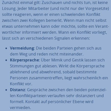
Zunächst einmal gilt: Zuschauen und nichts tun, ist keine
Lösung. Jeder Mit­ar­bei­ter (und nicht nur der Vor­ge­setz­te)
sollte reagieren, wenn er einen schwe­len­den Konflikt
zwischen zwei Kollegen bemerkt. Wenn man nicht selbst
etwas un­ter­neh­men kann oder möchte, sollte ein Ver­ant­
wort­li­cher in­for­miert werden. Wann ein Konflikt vorliegt,
lässt sich an ver­schie­de­nen Signalen erkennen:
Ver­mei­dung
: Die beiden Parteien gehen sich aus
dem Weg und reden nicht mit­ein­an­der.
Kör­per­spra­che
: Über Mimik und Gestik lassen sich
Stim­mun­gen gut ablesen. Wirkt die Kör­per­spra­che
ablehnend und abwehrend, sobald bestimmte
Personen zu­sam­men­tref­fen, liegt wahr­schein­lich ein
Konflikt vor.
Distanz
: Gespräche zwischen den beiden po­ten­zi­el­
len Kon­flikt­par­tei­en verlaufen sehr di­stan­ziert und
formell. Kontakt auf per­sön­li­cher Ebene wird
vermieden.