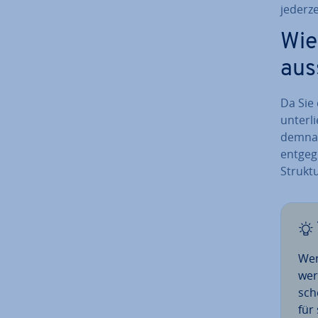
jederze
Wie 
aus
Da Sie 
un­ter­l
demnac
ent­ge­
Struktu
Wen
wer
sche
für