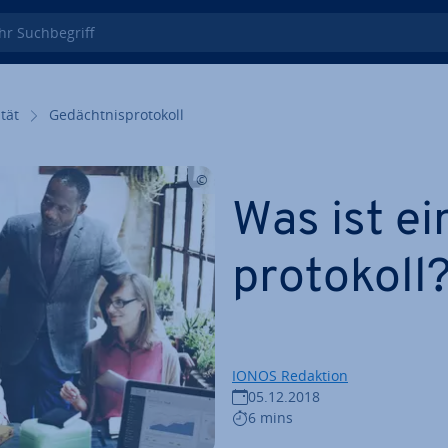
 Such­be­griff
­tät
Ge­dächt­nis­pro­to­koll
Was ist ei
pro­to­koll
IONOS Redaktion
05.12.2018
6 mins