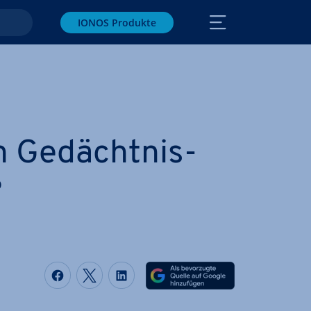
IONOS Produkte
n Ge­dächt­nis­
?
Auf Facebook teilen
Auf Twitter teilen
Auf LinkedIn teilen