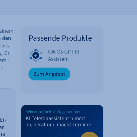
u einem
n den
Passende Produkte
dass
IONOS GPT KI-
g für
Assistent
r­si­
ch
Zum Angebot
Er­
är
cht.