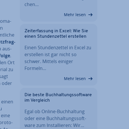
chen…
Mehr lesen
eo­ma­
un
Zeit­er­fas­sung in Excel: Wie Sie
mtliche
einen Stun­den­zet­tel erstellen
tz­frag­
Einen Stun­den­zet­tel in Excel zu
h aus­
erstellen ist gar nicht so
fol­ge
.
schwer. Mittels einiger
den Ort
Formeln…
i­al zu
sagt
Mehr lesen
n oder
Die beste Buch­hal­tungs­soft­ware
im Vergleich
s einen
u
Egal ob Online-Buch­hal­tung
 eine
oder eine Buch­hal­tungs­soft­
pro­to­
ware zum In­stal­lie­ren: Wir…