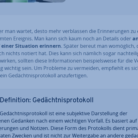
er man wartet, desto mehr ver­blas­sen die Er­in­ne­run­gen z
mm­ten Ereignis. Man kann sich kaum noch an Details oder
a
 einer Situation erinnern
. Später bereut man womöglich, 
h nichts notiert hat. Dies kann sich nämlich sogar nach­tei­li
wirken, sollten diese In­for­ma­tio­nen bei­spiels­wei­se für die Ve
ng wichtig sein. Um Probleme zu vermeiden, empfiehlt es si
in Ge­dächt­nis­pro­to­koll an­zu­fer­ti­gen.
De­fi­ni­ti­on: Ge­dächt­nis­pro­to­koll
Ge­dächt­nis­pro­to­koll ist eine sub­jek­ti­ve Dar­stel­lung der
enen Gedanken nach einem wichtigen Vorfall. Es basiert auf 
ne­run­gen und Notizen. Diese Form des Pro­to­kolls dient prim
vaten Zwecken und ist nicht zur Wei­ter­ga­be an andere geda