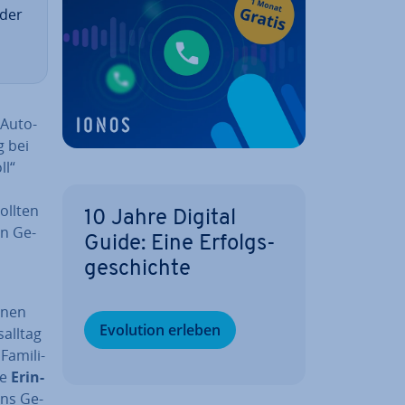
oder
Au­to­
g bei
ll“
ollten
10 Jahre Digital
in Ge­
Guide: Eine Er­folgs­
ge­schich­te
einen
Evolution erleben
all­tag
a­mi­li­
te
Er­in­
ins Ge­