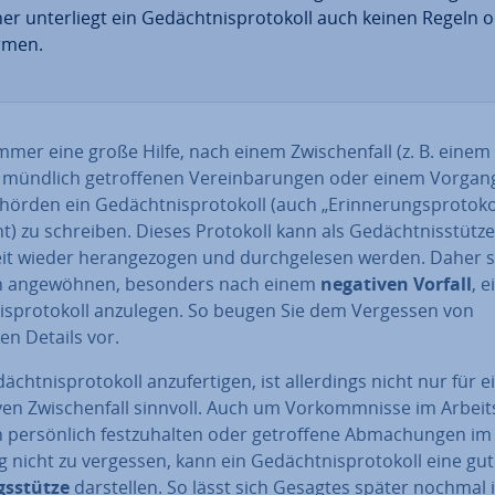
er un­ter­liegt ein Ge­dächt­nis­pro­to­koll auch keinen Regeln 
rmen.
immer eine große Hilfe, nach einem Zwi­schen­fall (z. B. einem 
), mündlich ge­trof­fe­nen Ver­ein­ba­run­gen oder einem Vorgan
örden ein Ge­dächt­nis­pro­to­koll (auch „Er­in­ne­rungs­pro­to­ko
) zu schreiben. Dieses Protokoll kann als Ge­dächt­nis­stüt­ze
it wieder her­an­ge­zo­gen und durch­ge­le­sen werden. Daher s
ch an­ge­wöh­nen, besonders nach einem
negativen Vorfall
, e
is­pro­to­koll anzulegen. So beugen Sie dem Vergessen von
en Details vor.
ächt­nis­pro­to­koll an­zu­fer­ti­gen, ist al­ler­dings nicht nur für 
en Zwi­schen­fall sinnvoll. Auch um Vor­komm­nis­se im Ar­beits­
 per­sön­lich fest­zu­hal­ten oder ge­trof­fe­ne Ab­ma­chun­gen im F
tag nicht zu vergessen, kann ein Ge­dächt­nis­pro­to­koll eine gu
s­stüt­ze
dar­stel­len. So lässt sich Gesagtes später nochmal 