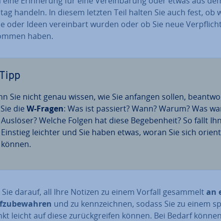
 eine Er­in­ne­rung für eine Ver­ein­ba­rung oder etwas aus de
ll­tag handeln. In diesem letzten Teil halten Sie auch fest, ob 
 oder Ideen ver­ein­bart wurden oder ob Sie neue Ver­pflich­
om­men haben.
Tipp
n Sie nicht genau wissen, wie Sie anfangen sollen, be­ant­wo
 Sie die
W-Fragen
: Was ist passiert? Wann? Warum? Was wa
 Auslöser? Welche Folgen hat diese Be­ge­ben­heit? So fällt Ih
 Einstieg leichter und Sie haben etwas, woran Sie sich ori­en­t
 können.
 Sie darauf, all Ihre Notizen zu einem Vorfall gesammelt
an 
­zu­be­wah­ren
und zu kenn­zeich­nen, sodass Sie zu einem s
kt leicht auf diese zu­rück­grei­fen können. Bei Bedarf können