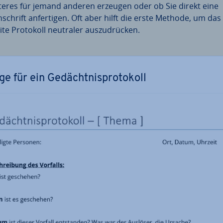
teres für jemand anderen erzeugen oder ob Sie direkt eine
­schrift an­fer­ti­gen. Oft aber hilft die erste Methode, um das
ite Protokoll neutraler aus­zu­drü­cken.
e für ein Ge­dächt­nis­pro­to­koll