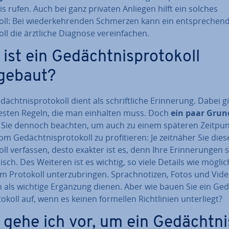
is rufen. Auch bei ganz privaten Anliegen hilft ein solches
ll: Bei wie­der­keh­ren­den Schmerzen kann ein ent­spre­chen­
ll die ärztliche Diagnose ver­ein­fa­chen.
ist ein Ge­dächt­nis­pro­to­koll
gebaut?
ächt­nis­pro­to­koll dient als schrift­li­che Er­in­ne­rung. Dabei g
festen Regeln, die man einhalten muss. Doch
ein paar Grund
n Sie dennoch beachten, um auch zu einem späteren Zeitpu
m Ge­dächt­nis­pro­to­koll zu pro­fi­tie­ren: Je zeitnäher Sie dies
ll verfassen, desto exakter ist es, denn Ihre Er­in­ne­run­gen 
isch. Des Weiteren ist es wichtig, so viele Details wie mögli
im Protokoll un­ter­zu­brin­gen. Sprach­no­ti­zen, Fotos und Vid
 als wichtige Ergänzung dienen. Aber wie bauen Sie ein Ge­d
to­koll auf, wenn es keinen formellen Richt­li­ni­en un­ter­liegt?
 gehe ich vor, um ein Ge­dächt­ni