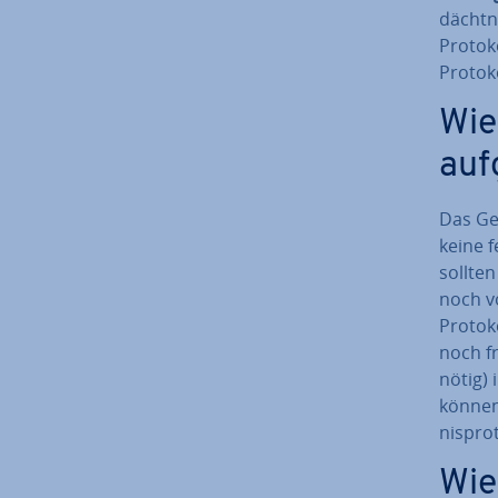
dächt­n
Protoko
Protoko
Wie 
auf
Das Ge­d
keine 
sollte
noch vo
Protoko
noch fr
nötig) 
können
nis­pro­
Wie