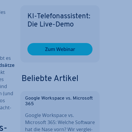
des
KI-Te­le­fon­as­sis­tent:
Die Live-Demo
Zum Webinar
ibt es
­sät­ze
nkt
Beliebte Artikel
es
sind
ch (und
Google Workspace vs. Microsoft
eos
365
ächt­
Google Workspace vs.
Microsoft 365: Welche Software
s­
hat die Nase vorn? Wir ver­glei­