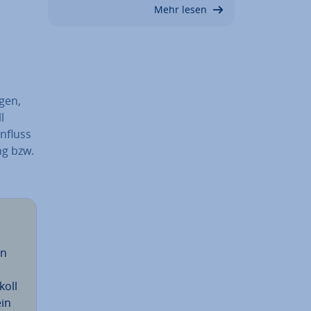
Mehr lesen
­gen,
l
­fluss
ng bzw.
en
koll
ein