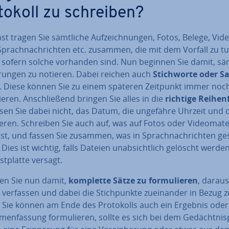
­to­koll zu schreiben?
t tragen Sie sämtliche Auf­zeich­nun­gen, Fotos, Belege, Vi­d
l, Sprach­nach­rich­ten etc. zusammen, die mit dem Vorfall zu t
 sofern solche vorhanden sind. Nun beginnen Sie damit, sä
e­run­gen zu notieren. Dabei reichen auch
Stich­wor­te oder Sa
. Diese können Sie zu einem späteren Zeitpunkt immer noc
lie­ren. An­schlie­ßend bringen Sie alles in die
richtige Rei­hen­
sen Sie dabei nicht, das Datum, die ungefähre Uhrzeit und 
eren. Schreiben Sie auch auf, was auf Fotos oder Vi­deo­ma­te­r
st, und fassen Sie zusammen, was in Sprach­nach­rich­ten ge
Dies ist wichtig, falls Dateien un­ab­sicht­lich gelöscht werde
st­plat­te versagt.
en Sie nun damit,
komplette Sätze zu for­mu­lie­ren
, darau
 verfassen und dabei die Stich­punk­te zu­ein­an­der in Bezug z
 Sie können am Ende des Pro­to­kolls auch ein Ergebnis oder
men­fas­sung for­mu­lie­ren, sollte es sich bei dem Ge­dächt­nis­