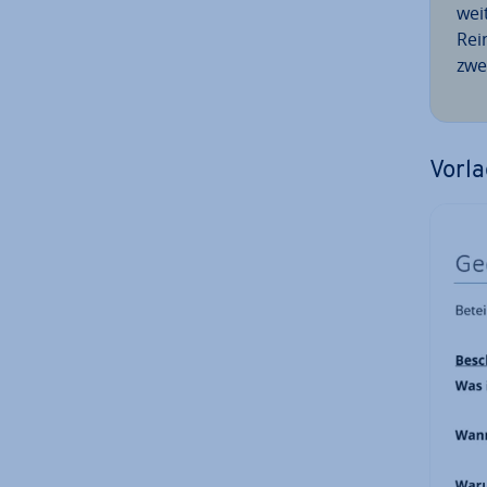
wei
Rein
zwe
Vorlag