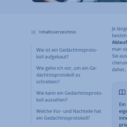
Je läng
In­halts­ver­zeich­nis
be­sti
Ablauf
man sic
Wie ist ein Ge­dächt­nis­pro­to­
Sie aus
koll aufgebaut?
che­ru
Wie gehe ich vor, um ein Ge­
daher, e
dächt­nis­pro­to­koll zu
schreiben?
Wie kann ein Ge­dächt­nis­pro­to­
koll aussehen?
Ein 
Welche Vor- und Nachteile hat
eig
ein Ge­dächt­nis­pro­to­koll?
in­
pri