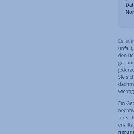
Dah
No
Es ist 
un­fall
den Beh
genannt
jederze
Sie si
dächt­n
wichtig
Ein Ge­d
negativ
für sich
en­all­
ne­rung