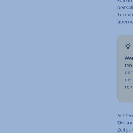
koll um
beits­a
Termine
über­n
Wen
ten
der
der
ren
Achten
Ort auf
Zeitpun