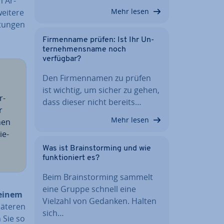
m Ar­
Mehr lesen
weitere
tun­gen
Fir­men­na­me prüfen: Ist Ihr Un­
ter­neh­mens­na­me noch
verfügbar?
Den Fir­men­na­men zu prüfen
ist wichtig, um sicher zu gehen,
r­
dass dieser nicht bereits…
r
Mehr lesen
nen
ie­
Was ist Brain­stor­ming und wie
funk­tio­niert es?
Beim Brain­stor­ming sammelt
eine Gruppe schnell eine
einem
Vielzahl von Gedanken. Halten
päteren
sich…
 Sie so