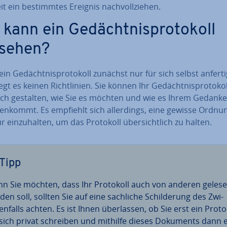
it ein be­stimm­tes Ereignis nach­voll­zie­hen.
kann ein Ge­dächt­nis­pro­to­koll
sehen?
ein Ge­dächt­nis­pro­to­koll zunächst nur für sich selbst an­fer­ti
iegt es keinen Richt­li­ni­en. Sie können Ihr Ge­dächt­nis­pro­to­kol
h gestalten, wie Sie es möchten und wie es Ihrem Ge­dan­ken
gen­kommt. Es empfiehlt sich al­ler­dings, eine gewisse Ordnu
r ein­zu­hal­ten, um das Protokoll über­sicht­lich zu halten.
Tipp
n Sie möchten, dass Ihr Protokoll auch von anderen geles
den soll, sollten Sie auf eine sachliche Schil­de­rung des Zwi­
n­falls achten. Es ist Ihnen über­las­sen, ob Sie erst ein Proto
 sich privat schreiben und mithilfe dieses Dokuments dann 