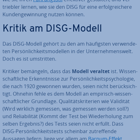
trieb­ler lernen, wie sie den DISG für eine er­folg­rei­che­re
Kun­den­ge­win­nung nutzen können.
Kritik am DISG-Modell
Das DISG-Modell gehört zu den am häu­figs­ten ver­wen­de­
ten Per­sön­lich­keits­mo­del­len in der Un­ter­neh­mens­welt.
Doch es ist um­strit­ten.
Kritiker bemängeln, dass das
Modell veraltet
ist. Wis­sen­
schaft­li­che Er­kennt­nis­se zur Per­sön­lich­keits­psy­cho­lo­gie,
die nach 1920 gewonnen wurden, seien nicht be­rück­sich­
tigt. Ohnehin fehle es dem Modell an empirisch-wis­sen­
schaft­li­cher Grundlage. Qua­li­täts­kri­te­ri­en wie Validität
(Wird wirklich gemessen, was gemessen werden soll?)
und Re­lia­bi­li­tät (Kommt der Test bei Wie­der­ho­lung zum
selben Ergebnis?) des Tests seien nicht erfüllt. Dass
DISG-Per­sön­lich­keits­tests scheinbar zu­tref­fen­de
Aussagen liefern, liege vor allem am
Barnum-Effekt
.