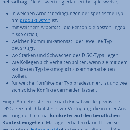
beits­all­tag
. Die Aus­wer­tung erläutert bei­spiels­wei­se,
in welchen Ar­beits­be­din­gun­gen der spe­zi­fi­sche Typ
am
pro­duk­tivs­ten
ist,
mit welchem Ar­beits­stil die Person die besten Er­geb­
nis­se erzielt,
welchen Kom­mu­ni­ka­ti­ons­stil der jeweilige Typ
bevorzugt,
wo Stärken und Schwächen des DISG-Typs liegen,
wie Kollegen sich verhalten sollten, wenn sie mit dem
konkreten Typ best­mög­lich zu­sam­men­ar­bei­ten
wollen,
für welche Konflikte der Typ prä­de­sti­niert ist und wie
sich solche Konflikte vermeiden lassen.
Einige Anbieter stellen je nach Ein­satzweck spe­zi­fi­sche
DISG-Per­sön­lich­keits­tests zur Verfügung, die in ihrer Aus­
wer­tung noch einmal
konkreter auf den be­ruf­li­chen
Kontext eingehen
. Manager erhalten darin Hinweise,
wie sie ihren
Füh­rungs­stil
ef­fek­ti­ver gestalten, und Ver­