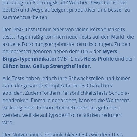
das Zeug zur Füh­rungs­kraft? Welcher Bewerber ist der
beste?) und Wege aufzeigen, pro­duk­ti­ver und besser zu­
sam­men­zu­ar­bei­ten.
Der DISG-Test ist nur einer von vielen Per­sön­lich­keits­
tests. Re­gel­mä­ßig kommen neue Tests auf den Markt, die
aktuelle For­schungs­er­geb­nis­se be­rück­sich­ti­gen. Zu den
be­lieb­tes­ten gehören neben dem DISG der
Myers-
Briggs-Ty­pen­in­di­ka­tor
(MBTI), das
Reiss Profile
und der
Clifton bzw. Gallup Strengths­Fin­der
.
Alle Tests haben jedoch ihre Schwach­stel­len und keiner
kann die gesamte Kom­ple­xi­tät eines Cha­rak­ters
abbilden. Zudem fördern Per­sön­lich­keits­tests Schub­la­
den­den­ken. Einmal ein­ge­ord­net, kann so die Wei­ter­ent­
wick­lung einer Person eher behindert als gefördert
werden, weil sie auf typ­spe­zi­fi­sche Stärken reduziert
wird.
Der Nutzen eines Per­sön­lich­keits­tests wie dem DISG