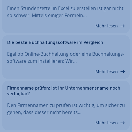
Einen Stun­den­zet­tel in Excel zu erstellen ist gar nicht
so schwer. Mittels einiger Formeln…
Mehr lesen
Die beste Buch­hal­tungs­soft­ware im Vergleich
Egal ob Online-Buch­hal­tung oder eine Buch­hal­tungs­
soft­ware zum In­stal­lie­ren: Wir…
Mehr lesen
Fir­men­na­me prüfen: Ist Ihr Un­ter­neh­mens­na­me noch
verfügbar?
Den Fir­men­na­men zu prüfen ist wichtig, um sicher zu
gehen, dass dieser nicht bereits…
Mehr lesen