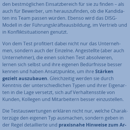
den best­mög­li­chen Ein­satz­be­reich für sie zu finden – als
auch für Bewerber, um her­aus­zu­fin­den, ob die Kan­di­da­
ten ins Team passen würden. Ebenso wird das DISG-
Modell in der Füh­rungs­kräf­te­aus­bil­dung, im Vertrieb und
in Kon­flikt­si­tua­tio­nen genutzt.
Von dem Test pro­fi­tiert dabei nicht nur das Un­ter­neh­
men, sondern auch der Einzelne. An­ge­stell­te (aber auch
Un­ter­neh­mer), die einen solchen Test ab­sol­vie­ren,
lernen sich selbst und ihre eigenen Be­dürf­nis­se besser
kennen und haben An­satz­punk­te, um ihre
Stärken
gezielt aus­zu­bau­en
. Gleich­zei­tig werden sie durch
Kenntnis der un­ter­schied­li­chen Typen und ihrer Ei­gen­ar­
ten in die Lage versetzt, sich auf Ver­hal­tens­sti­le von
Kunden, Kollegen und Mit­ar­bei­tern besser ein­zu­stel­len.
Die Test­aus­wer­tun­gen erklären nicht nur, welche Cha­rak­
ter­zü­ge den eigenen Typ ausmachen, sondern geben in
der Regel de­tail­lier­te und
pra­xis­na­he Hinweise zum Ar­