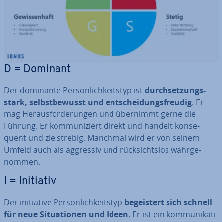
D = Dominant
Der dominante Per­sön­lich­keits­typ ist
durch­set­zungs­
stark, selbst­be­wusst und ent­schei­dungs­freu­dig
. Er
mag Her­aus­for­de­run­gen und übernimmt gerne die
Führung. Er kom­mu­ni­ziert direkt und handelt kon­se­
quent und ziel­stre­big. Manchmal wird er von seinem
Umfeld auch als aggressiv und rück­sichts­los wahr­ge­
nom­men.
I = Initiativ
Der in­itia­ti­ve Per­sön­lich­keits­typ
be­geis­tert sich schnell
für neue Si­tua­tio­nen und Ideen
. Er ist ein kom­mu­ni­ka­ti­