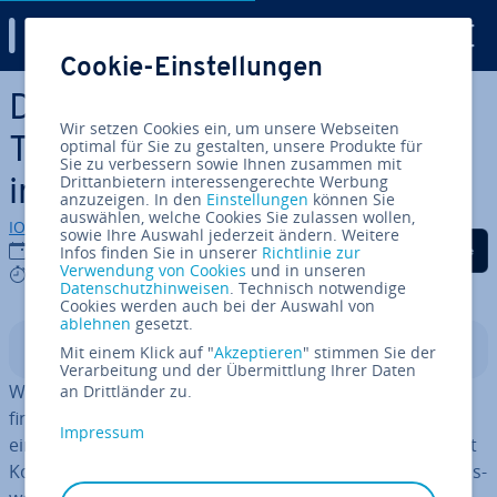
Digital Guide
Cookie-Einstellungen
Zum Haupt­in­halt springen
Das DISG-Modell: Ver­al­te­ter
Wir setzen Cookies ein, um unsere Webseiten
Test oder wirksames Ar­beits­
optimal für Sie zu gestalten, unsere Produkte für
Sie zu verbessern sowie Ihnen zusammen mit
Drittanbietern interessengerechte Werbung
in­stru­ment?
anzuzeigen. In den
Einstellungen
können Sie
auswählen, welche Cookies Sie zulassen wollen,
IONOS Redaktion
sowie Ihre Auswahl jederzeit ändern. Weitere
Auf Facebook teilen
Auf Twitter teilen
Auf LinkedIn tei
22.05.2023
Infos finden Sie in unserer
Richtlinie zur
Verwendung von Cookies
und in unseren
6 mins
Datenschutzhinweisen
. Technisch notwendige
Cookies werden auch bei der Auswahl von
ablehnen
gesetzt.
In­halts­ver­zeich­nis
Mit einem Klick auf "
Akzeptieren
" stimmen Sie der
Verarbeitung und der Übermittlung Ihrer Daten
Wie erkennt man die
Soft Skills
von Bewerbern? Wie
an Drittländer zu.
findet man heraus, ob diese sich später gut ins Team
Impressum
einfügen, ob sie den Vertrieb ankurbeln oder wie sie mit
Kon­flik­ten umgehen? Oft hilft dabei schon das ver­gleichs­