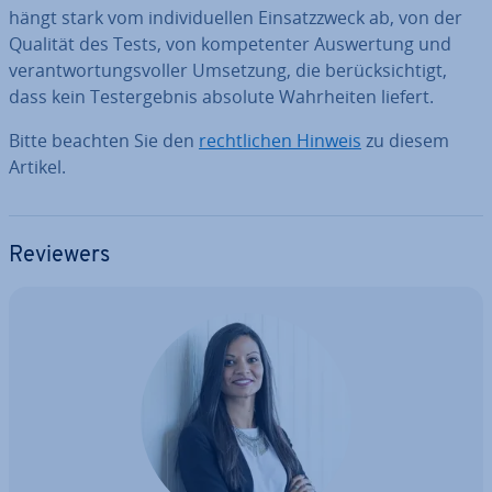
hängt stark vom in­di­vi­du­el­len Ein­satz­zweck ab, von der
Qualität des Tests, von kom­pe­ten­ter Aus­wer­tung und
ver­ant­wor­tungs­vol­ler Umsetzung, die be­rück­sich­tigt,
dass kein Test­ergeb­nis absolute Wahr­hei­ten liefert.
Bitte beachten Sie den
recht­li­chen Hinweis
zu diesem
Artikel.
Reviewers