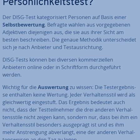
Per­sön­lich­keits­test?
Der DISG-Test ka­te­go­ri­siert Personen auf Basis einer
Selbst­be­wer­tung
. Befragte wählen aus vor­ge­ge­be­nen
Ad­jek­ti­ven die­je­ni­gen aus, die sie aus ihrer Sicht am
besten be­schrei­ben. Die genaue Methodik un­ter­schei­det
sich je nach Anbieter und Test­aus­rich­tung.
DISG-Tests können bei diversen kom­mer­zi­el­len
Anbietern online oder in Schrift­form durch­ge­führt
werden.
Wichtig für die
Aus­wer­tung
zu wissen: Die Test­ergeb­nis­
se enthalten keine Wertung. Jeder Ver­hal­tens­stil wird als
gleich­wer­tig ein­ge­stuft. Das Ergebnis bedeutet auch
nicht, dass der Test­teil­neh­mer die drei anderen Ver­hal­
tens­sti­le nicht zeigen kann, sondern nur, dass bei ihm ein
Ver­hal­tens­stil besonders aus­ge­prägt ist und es ihm
mehr An­stren­gung ab­ver­langt, eine der anderen Ver­hal­
tens­wei­sen an den Tag zu legen.