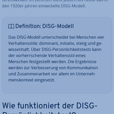
den 1920er-Jahren ent­wi­ckel­te DISG-Modell.
De­fi­ni­ti­on: DISG-Modell
Das DISG-Modell un­ter­schei­det bei Menschen vier
Ver­hal­tens­sti­le: dominant, initiativ, stetig und ge­
wis­sen­haft. Über DISG-Per­sön­lich­keits­tests kann
der vor­herr­schen­de Ver­hal­tens­stil eines
Menschen fest­ge­stellt werden. Die Er­geb­nis­se
werden zur Ver­bes­se­rung von Kom­mu­ni­ka­ti­on
und Zu­sam­men­ar­beit vor allem im Un­ter­neh­
mens­kon­text ein­ge­setzt.
Wie funk­tio­niert der DISG-