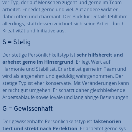
ver Typ, der auf Menschen zugeht und gerne im Team
arbeitet. Er redet gerne und viel. Auf andere wirkt er
dabei offen und charmant. Der Blick für Details fehlt ihm
al­ler­dings, statt­des­sen zeichnet sich seine Arbeit durch
Krea­ti­vi­tät und In­itia­ti­ve aus.
S = Stetig
Der stetige Per­sön­lich­keits­typ ist
sehr hilfs­be­reit und
arbeitet gerne im Hin­ter­grund
. Er legt Wert auf
Harmonie und Sta­bi­li­tät. Er arbeitet gerne im Team und
wird als angenehm und geduldig wahr­ge­nom­men. Der
stetige Typ ist eher kon­ser­va­tiv. Mit Ver­än­de­run­gen kann
er nicht gut umgehen. Er schätzt daher gleich­blei­ben­de
Ar­beits­ab­läu­fe sowie loyale und lang­jäh­ri­ge Be­zie­hun­gen.
G = Ge­wis­sen­haft
Der ge­wis­sen­haf­te Per­sön­lich­keits­typ ist
fak­ten­ori­en­
tiert und strebt nach Per­fek­ti­on
. Er arbeitet gerne sys­