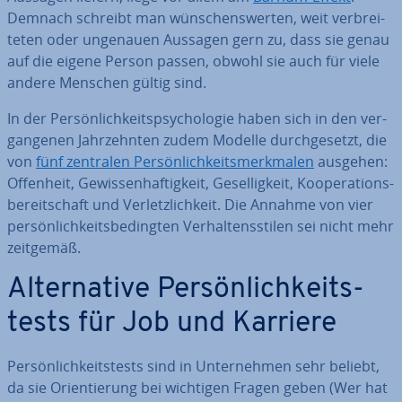
Demnach schreibt man wün­schens­wer­ten, weit ver­brei­
te­ten oder ungenauen Aussagen gern zu, dass sie genau
auf die eigene Person passen, obwohl sie auch für viele
andere Menschen gültig sind.
In der Per­sön­lich­keits­psy­cho­lo­gie haben sich in den ver­
gan­ge­nen Jahr­zehn­ten zudem Modelle durch­ge­setzt, die
von
fünf zentralen Per­sön­lich­keits­merk­ma­len
ausgehen:
Offenheit, Ge­wis­sen­haf­tig­keit, Ge­sel­lig­keit, Ko­ope­ra­ti­ons­
be­reit­schaft und Ver­letz­lich­keit. Die Annahme von vier
per­sön­lich­keits­be­ding­ten Ver­hal­tens­sti­len sei nicht mehr
zeitgemäß.
Al­ter­na­ti­ve Per­sön­lich­keits­
tests für Job und Karriere
Per­sön­lich­keits­tests sind in Un­ter­neh­men sehr beliebt,
da sie Ori­en­tie­rung bei wichtigen Fragen geben (Wer hat