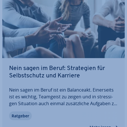
Nein sagen im Beruf: Stra­te­gien für
Selbst­schutz und Karriere
Nein sagen im Beruf ist ein Ba­lan­ce­akt. Ei­ner­seits
ist es wichtig, Teamgeist zu zeigen und in stres­si­
gen Situation auch einmal zu­sätz­li­che Aufgaben zu
über­neh­men, an­de­rer­seits müssen die eigenen
Ratgeber
Grenzen gewahrt werden, um auch auf lange Sicht
leis­tungs­fä­hig und motiviert zu…