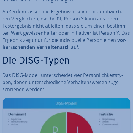
Außerdem lassen die Er­geb­nis­se keinen quan­ti­fi­zier­ba­
ren Vergleich zu, das heißt, Person X kann aus ihrem
Test­ergeb­nis nicht ableiten, dass sie um einen be­stimm­
ten Wert ge­wis­sen­haf­ter oder in­itia­ti­ver ist Person Y. Das
Ergebnis zeigt nur für die in­di­vi­du­el­le Person einen
vor­
herr­schen­den Ver­hal­tens­stil
auf.
Die DISG-Typen
Das DISG-Modell un­ter­schei­det vier Per­sön­lich­keits­ty­
pen, denen un­ter­schied­li­che Ver­hal­tens­wei­sen zu­ge­
schrie­ben werden: