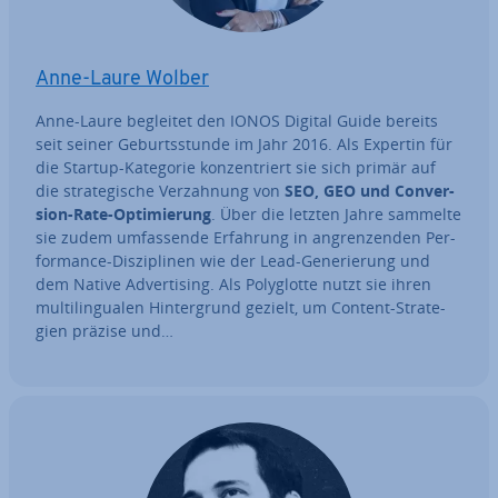
Anne-Laure Wolber
Anne-Laure begleitet den IONOS Digital Guide bereits
seit seiner Ge­burts­stun­de im Jahr 2016. Als Expertin für
die Startup-Kategorie kon­zen­triert sie sich primär auf
die stra­te­gi­sche Ver­zah­nung von
SEO, GEO und Con­ver­
si­on-Rate-Op­ti­mie­rung
. Über die letzten Jahre sammelte
sie zudem um­fas­sen­de Erfahrung in an­gren­zen­den Per­
for­mance-Dis­zi­pli­nen wie der Lead-Ge­ne­rie­rung und
dem Native Ad­ver­ti­sing. Als Po­ly­glot­te nutzt sie ihren
mul­ti­l­in­gua­len Hin­ter­grund gezielt, um Content-Stra­te­
gien präzise und…