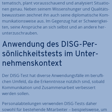
te­ma­tisch, plant vor­aus­schau­end und ana­ly­siert Si­tua­tio­
nen genau. Neben seinem Wis­sens­hun­ger und Qua­li­täts­
be­wusst­sein zeichnet ihn auch seine di­plo­ma­ti­sche Kom­
mu­ni­ka­ti­ons­wei­se aus. Im Gegenzug hat er Schwie­rig­kei­
ten, seine Ansprüche an sich selbst und an andere her­
un­ter­zu­schrau­ben.
Anwendung des DISG-Per­
sön­lich­keits­tests im Un­ter­
neh­mens­kon­text
Der DISG-Test hat diverse An­wen­dungs­fäl­le im be­ruf­li­
chen Umfeld, da die Er­kennt­nis­se nützlich sind, sobald
Kom­mu­ni­ka­ti­on und Zu­sam­men­ar­beit ver­bes­sert
werden sollen.
Per­so­nal­ab­tei­lun­gen verwenden DISG-Tests daher
sowohl für be­stehen­de Mit­ar­bei­ter – bei­spiels­wei­se, um