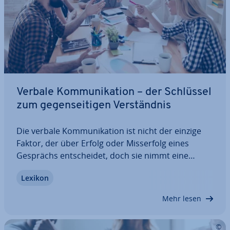
Verbale Kom­mu­ni­ka­ti­on – der Schlüssel
zum ge­gen­sei­ti­gen Ver­ständ­nis
Die verbale Kom­mu­ni­ka­ti­on ist nicht der einzige
Faktor, der über Erfolg oder Miss­erfolg eines
Gesprächs ent­schei­det, doch sie nimmt eine
wichtige Rolle ein. Wer sich gut und gewandt aus­
Lexikon
drü­cken kann, kommt er­wie­se­ner­ma­ßen schneller
an sein Ziel. Außerdem hilft der Einsatz von…
Mehr lesen