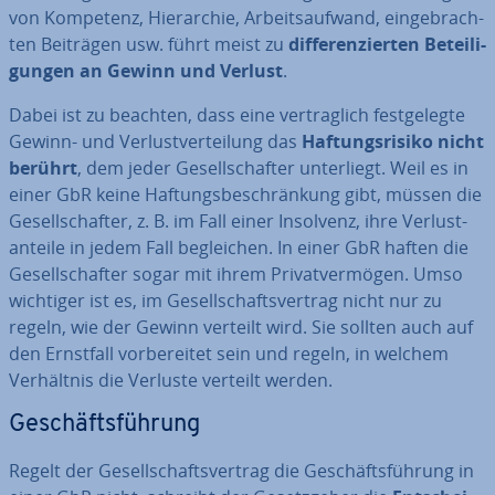
von Kompetenz, Hier­ar­chie, Ar­beits­auf­wand, ein­ge­brach­
ten Beiträgen usw. führt meist zu
dif­fe­ren­zier­ten Be­tei­li­
gun­gen an Gewinn und Verlust
.
Dabei ist zu beachten, dass eine ver­trag­lich fest­ge­leg­te
Gewinn- und Ver­lust­ver­tei­lung das
Haf­tungs­ri­si­ko nicht
berührt
, dem jeder Ge­sell­schaf­ter un­ter­liegt. Weil es in
einer GbR keine Haf­tungs­be­schrän­kung gibt, müssen die
Ge­sell­schaf­ter, z. B. im Fall einer Insolvenz, ihre Ver­lust­
an­tei­le in jedem Fall be­glei­chen. In einer GbR haften die
Ge­sell­schaf­ter sogar mit ihrem Pri­vat­ver­mö­gen. Umso
wichtiger ist es, im Ge­sell­schafts­ver­trag nicht nur zu
regeln, wie der Gewinn verteilt wird. Sie sollten auch auf
den Ernstfall vor­be­rei­tet sein und regeln, in welchem
Ver­hält­nis die Verluste verteilt werden.
Ge­schäfts­füh­rung
Regelt der Ge­sell­schafts­ver­trag die Ge­schäfts­füh­rung in