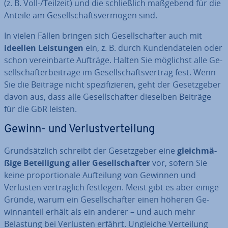
(z. B. Voll-/Teilzeit) und die schließ­lich maßgebend für die
Anteile am Ge­sell­schafts­ver­mö­gen sind.
In vielen Fällen bringen sich Ge­sell­schaf­ter auch mit
ideellen Leis­tun­gen
ein, z. B. durch Kun­den­da­tei­en oder
schon ver­ein­bar­te Aufträge. Halten Sie möglichst alle Ge­
sell­schaf­ter­bei­trä­ge im Ge­sell­schafts­ver­trag fest. Wenn
Sie die Beiträge nicht spe­zi­fi­zie­ren, geht der Ge­setz­ge­ber
davon aus, dass alle Ge­sell­schaf­ter dieselben Beiträge
für die GbR leisten.
Gewinn- und Ver­lust­ver­tei­lung
Grund­sätz­lich schreibt der Ge­setz­ge­ber eine
gleich­mä­
ßi­ge Be­tei­li­gung aller Ge­sell­schaf­ter
vor, sofern Sie
keine pro­por­tio­na­le Auf­tei­lung von Gewinnen und
Verlusten ver­trag­lich festlegen. Meist gibt es aber einige
Gründe, warum ein Ge­sell­schaf­ter einen höheren Ge­
winn­an­teil erhält als ein anderer – und auch mehr
Belastung bei Verlusten erfährt. Ungleiche Ver­tei­lung