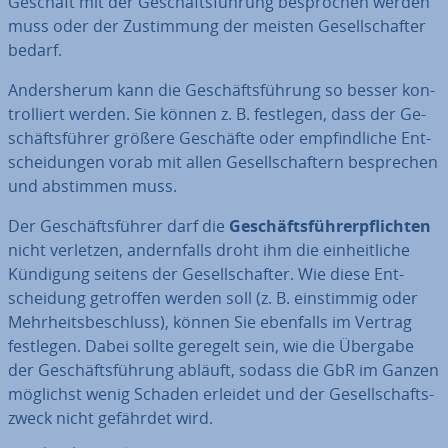
Geschäft mit der Ge­schäfts­füh­rung be­spro­chen werden
muss oder der Zu­stim­mung der meisten Ge­sell­schaf­ter
bedarf.
An­ders­her­um kann die Ge­schäfts­füh­rung so besser kon­
trol­liert werden. Sie können z. B. festlegen, dass der Ge­
schäfts­füh­rer größere Geschäfte oder emp­find­li­che Ent­
schei­dun­gen vorab mit allen Ge­sell­schaf­tern be­spre­chen
und abstimmen muss.
Der Ge­schäfts­füh­rer darf die
Ge­schäfts­füh­rer­pflich­ten
nicht verletzen, an­dern­falls droht ihm die ein­heit­li­che
Kündigung seitens der Ge­sell­schaf­ter. Wie diese Ent­
schei­dung getroffen werden soll (z. B. ein­stim­mig oder
Mehr­heits­be­schluss), können Sie ebenfalls im Vertrag
festlegen. Dabei sollte geregelt sein, wie die Übergabe
der Ge­schäfts­füh­rung abläuft, sodass die GbR im Ganzen
möglichst wenig Schaden erleidet und der Ge­sell­schafts­
zweck nicht gefährdet wird.