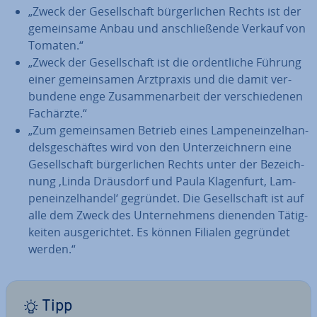
„Zweck der Ge­sell­schaft bür­ger­li­chen Rechts ist der
ge­mein­sa­me Anbau und an­schlie­ßen­de Verkauf von
Tomaten.“
„Zweck der Ge­sell­schaft ist die or­dent­li­che Führung
einer ge­mein­sa­men Arzt­pra­xis und die damit ver­
bun­de­ne enge Zu­sam­men­ar­beit der ver­schie­de­nen
Fachärzte.“
„Zum ge­mein­sa­men Betrieb eines Lam­pen­ein­zel­han­
dels­ge­schäf­tes wird von den Un­ter­zeich­nern eine
Ge­sell­schaft bür­ger­li­chen Rechts unter der Be­zeich­
nung ‚Linda Dräusdorf und Paula Kla­gen­furt, Lam­
pen­ein­zel­han­del‘ gegründet. Die Ge­sell­schaft ist auf
alle dem Zweck des Un­ter­neh­mens dienenden Tä­tig­
kei­ten aus­ge­rich­tet. Es können Filialen gegründet
werden.“
Tipp