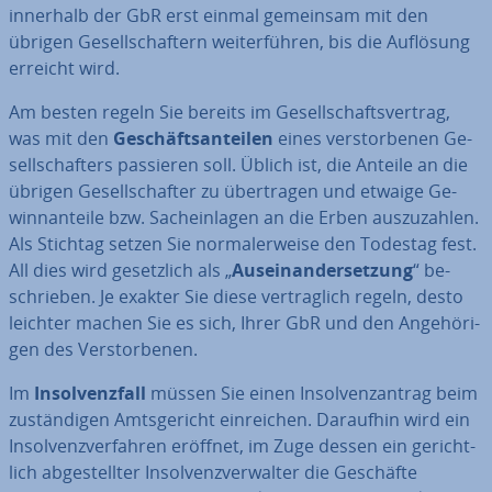
innerhalb der GbR erst einmal gemeinsam mit den
übrigen Ge­sell­schaf­tern wei­ter­füh­ren, bis die Auflösung
erreicht wird.
Am besten regeln Sie bereits im Ge­sell­schafts­ver­trag,
was mit den
Ge­schäfts­an­tei­len
eines ver­stor­be­nen Ge­
sell­schaf­ters passieren soll. Üblich ist, die Anteile an die
übrigen Ge­sell­schaf­ter zu über­tra­gen und etwaige Ge­
winn­an­tei­le bzw. Sach­ein­la­gen an die Erben aus­zu­zah­len.
Als Stichtag setzen Sie nor­ma­ler­wei­se den Todestag fest.
All dies wird ge­setz­lich als „
Aus­ein­an­der­set­zung
“ be­
schrie­ben. Je exakter Sie diese ver­trag­lich regeln, desto
leichter machen Sie es sich, Ihrer GbR und den An­ge­hö­ri­
gen des Ver­stor­be­nen.
Im
In­sol­venz­fall
müssen Sie einen In­sol­venz­an­trag beim
zu­stän­di­gen Amts­ge­richt ein­rei­chen. Daraufhin wird ein
In­sol­venz­ver­fah­ren eröffnet, im Zuge dessen ein ge­richt­
lich ab­ge­stell­ter In­sol­venz­ver­wal­ter die Geschäfte