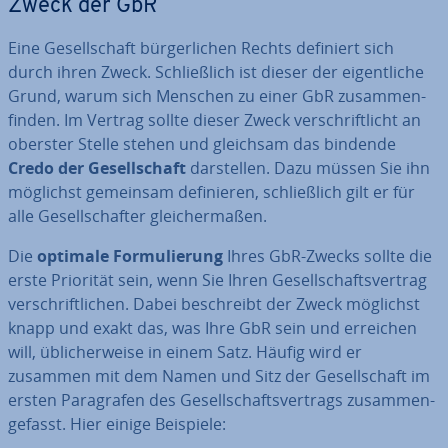
Zweck der GbR
Eine Ge­sell­schaft bür­ger­li­chen Rechts definiert sich
durch ihren Zweck. Schließ­lich ist dieser der ei­gent­li­che
Grund, warum sich Menschen zu einer GbR zu­sam­men­
fin­den. Im Vertrag sollte dieser Zweck ver­schrift­licht an
oberster Stelle stehen und gleichsam das bindende
Credo der Ge­sell­schaft
dar­stel­len. Dazu müssen Sie ihn
möglichst gemeinsam de­fi­nie­ren, schließ­lich gilt er für
alle Ge­sell­schaf­ter glei­cher­ma­ßen.
Die
optimale For­mu­lie­rung
Ihres GbR-Zwecks sollte die
erste Priorität sein, wenn Sie Ihren Ge­sell­schafts­ver­trag
ver­schrift­li­chen. Dabei be­schreibt der Zweck möglichst
knapp und exakt das, was Ihre GbR sein und erreichen
will, üb­li­cher­wei­se in einem Satz. Häufig wird er
zusammen mit dem Namen und Sitz der Ge­sell­schaft im
ersten Pa­ra­gra­fen des Ge­sell­schafts­ver­trags zu­sam­men­
ge­fasst. Hier einige Beispiele: