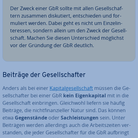
Der Zweck einer GbR sollte mit allen Ge­sell­schaf­
tern zusammen dis­ku­tiert, ent­schie­den und for­
mu­liert werden. Dabei geht es nicht um Ein­zel­in­
ter­es­sen, sondern allein um den Zweck der Ge­sell­
schaft. Machen Sie diesen Un­ter­schied möglichst
vor der Gründung der GbR deutlich.
Beiträge der Ge­sell­schaf­ter
Anders als bei einer
Ka­pi­tal­ge­sell­schaft
müssen die Ge­
sell­schaf­ter bei einer GbR
kein Ei­gen­ka­pi­tal
mit in die
Ge­sell­schaft ein­brin­gen. Gleich­wohl liefern sie häufig
Beiträge, die nicht­fi­nan­zi­el­ler Natur sind. Das können
etwa
Ge­gen­stän­de
oder
Sach­leis­tun­gen
sein. Unter
Beiträgen werden al­ler­dings auch die Ar­beits­zei­ten ver­
stan­den, die jeder Ge­sell­schaf­ter für die GbR aufbringt