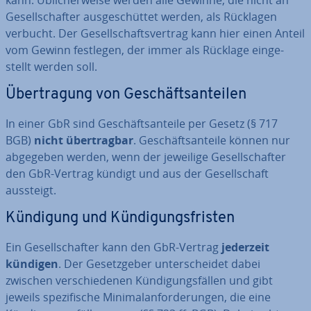
kann. Üb­li­cher­wei­se werden alle Gewinne, die nicht an
Ge­sell­schaf­ter aus­ge­schüt­tet werden, als Rücklagen
verbucht. Der Ge­sell­schafts­ver­trag kann hier einen Anteil
vom Gewinn festlegen, der immer als Rücklage ein­ge­
stellt werden soll.
Über­tra­gung von Ge­schäfts­an­tei­len
In einer GbR sind Ge­schäfts­an­tei­le per Gesetz (§ 717
BGB)
nicht über­trag­bar
. Ge­schäfts­an­tei­le können nur
abgegeben werden, wenn der jeweilige Ge­sell­schaf­ter
den GbR-Vertrag kündigt und aus der Ge­sell­schaft
aussteigt.
Kündigung und Kün­di­gungs­fris­ten
Ein Ge­sell­schaf­ter kann den GbR-Vertrag
jederzeit
kündigen
. Der Ge­setz­ge­ber un­ter­schei­det dabei
zwischen ver­schie­de­nen Kün­di­gungs­fäl­len und gibt
jeweils spe­zi­fi­sche Mi­ni­mal­an­for­de­run­gen, die eine