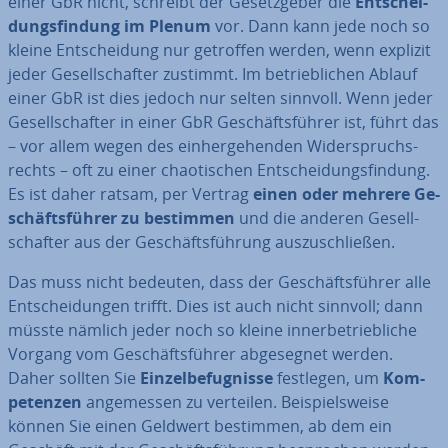
einer GbR nicht, schreibt der Ge­setz­ge­ber die
Ent­schei­
dungs­fin­dung im Plenum
vor. Dann kann jede noch so
kleine Ent­schei­dung nur getroffen werden, wenn explizit
jeder Ge­sell­schaf­ter zustimmt. Im be­trieb­li­chen Ablauf
einer GbR ist dies jedoch nur selten sinnvoll. Wenn jeder
Ge­sell­schaf­ter in einer GbR Ge­schäfts­füh­rer ist, führt das
– vor allem wegen des ein­her­ge­hen­den Wi­der­spruchs­
rechts – oft zu einer chao­ti­schen Ent­schei­dungs­fin­dung.
Es ist daher ratsam, per Vertrag
einen oder mehrere Ge­
schäfts­füh­rer zu bestimmen
und die anderen Ge­sell­
schaf­ter aus der Ge­schäfts­füh­rung aus­zu­schlie­ßen.
Das muss nicht bedeuten, dass der Ge­schäfts­füh­rer alle
Ent­schei­dun­gen trifft. Dies ist auch nicht sinnvoll; dann
müsste nämlich jeder noch so kleine in­ner­be­trieb­li­che
Vorgang vom Ge­schäfts­füh­rer ab­ge­seg­net werden.
Daher sollten Sie
Ein­zel­be­fug­nis­se
festlegen, um
Kom­
pe­ten­zen
an­ge­mes­sen zu verteilen. Bei­spiels­wei­se
können Sie einen Geldwert bestimmen, ab dem ein