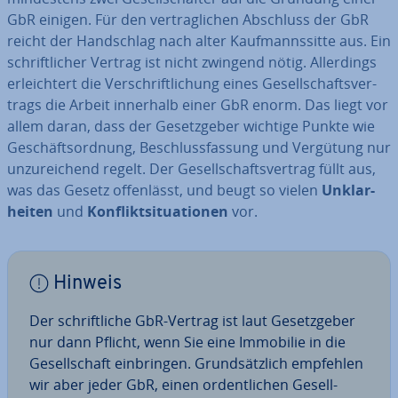
GbR einigen. Für den ver­trag­li­chen Abschluss der GbR
reicht der Hand­schlag nach alter Kauf­manns­sit­te aus. Ein
schrift­li­cher Vertrag ist nicht zwingend nötig. Al­ler­dings
er­leich­tert die Ver­schrift­li­chung eines Ge­sell­schafts­ver­
trags die Arbeit innerhalb einer GbR enorm. Das liegt vor
allem daran, dass der Ge­setz­ge­ber wichtige Punkte wie
Ge­schäfts­ord­nung, Be­schluss­fas­sung und Vergütung nur
un­zu­rei­chend regelt. Der Ge­sell­schafts­ver­trag füllt aus,
was das Gesetz of­fen­lässt, und beugt so vielen
Un­klar­
hei­ten
und
Kon­flikt­si­tua­tio­nen
vor.
Hinweis
Der schrift­li­che GbR-Vertrag ist laut Ge­setz­ge­ber
nur dann Pflicht, wenn Sie eine Immobilie in die
Ge­sell­schaft ein­brin­gen. Grund­sätz­lich empfehlen
wir aber jeder GbR, einen or­dent­li­chen Ge­sell­