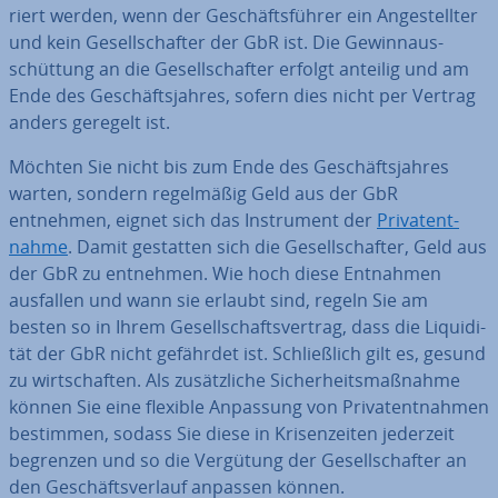
riert werden, wenn der Ge­schäfts­füh­rer ein An­ge­stell­ter
und kein Ge­sell­schaf­ter der GbR ist. Die Ge­winn­aus­
schüt­tung an die Ge­sell­schaf­ter erfolgt anteilig und am
Ende des Ge­schäfts­jah­res, sofern dies nicht per Vertrag
anders geregelt ist.
Möchten Sie nicht bis zum Ende des Ge­schäfts­jah­res
warten, sondern re­gel­mä­ßig Geld aus der GbR
entnehmen, eignet sich das In­stru­ment der
Pri­vat­ent­
nah­me
. Damit gestatten sich die Ge­sell­schaf­ter, Geld aus
der GbR zu entnehmen. Wie hoch diese Entnahmen
ausfallen und wann sie erlaubt sind, regeln Sie am
besten so in Ihrem Ge­sell­schafts­ver­trag, dass die Li­qui­di­
tät der GbR nicht gefährdet ist. Schließ­lich gilt es, gesund
zu wirt­schaf­ten. Als zu­sätz­li­che Si­cher­heits­maß­nah­me
können Sie eine flexible Anpassung von Pri­vat­ent­nah­men
bestimmen, sodass Sie diese in Kri­sen­zei­ten jederzeit
begrenzen und so die Vergütung der Ge­sell­schaf­ter an
den Ge­schäfts­ver­lauf anpassen können.