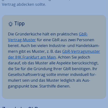
Vertrag abdecken sollte.
Tipp
Die Grün­der­kü­che hält ein prak­ti­sches
GbR-
Vertrag-Muster
für eine GbR aus zwei Personen
bereit. Auch bei vielen Industrie- und Han­dels­kam­
mern gibt es Muster, z. B. das
GbR-Ver­trags­mus­ter
der IHK Frankfurt am Main
. Achten Sie jedoch
darauf, ob das Muster alle Aspekte be­rück­sich­tigt,
die Sie für die Gründung Ihrer GbR benötigen. Ihr
Ge­sell­schafts­ver­trag sollte immer in­di­vi­du­ell for­
mu­liert sein und das Muster lediglich als Aus­
gangs­punkt bzw. Start­hil­fe dienen.