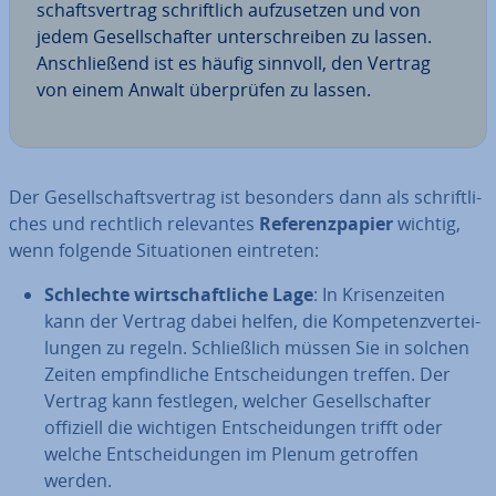
schafts­ver­trag schrift­lich auf­zu­set­zen und von
jedem Ge­sell­schaf­ter un­ter­schrei­ben zu lassen.
An­schlie­ßend ist es häufig sinnvoll, den Vertrag
von einem Anwalt über­prü­fen zu lassen.
Der Ge­sell­schafts­ver­trag ist besonders dann als schrift­li­
ches und rechtlich re­le­van­tes
Re­fe­renz­pa­pier
wichtig,
wenn folgende Si­tua­tio­nen eintreten:
Schlechte wirt­schaft­li­che Lage
: In Kri­sen­zei­ten
kann der Vertrag dabei helfen, die Kom­pe­tenz­ver­tei­
lun­gen zu regeln. Schließ­lich müssen Sie in solchen
Zeiten emp­find­li­che Ent­schei­dun­gen treffen. Der
Vertrag kann festlegen, welcher Ge­sell­schaf­ter
offiziell die wichtigen Ent­schei­dun­gen trifft oder
welche Ent­schei­dun­gen im Plenum getroffen
werden.