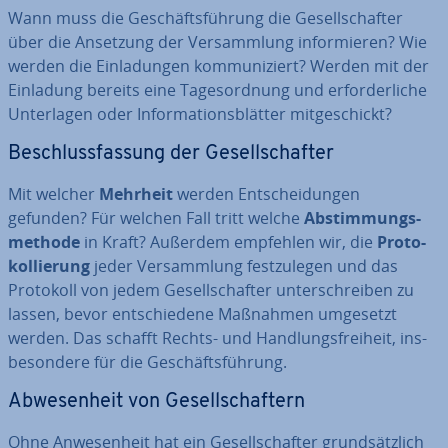
Wann muss die Ge­schäfts­füh­rung die Ge­sell­schaf­ter
über die Ansetzung der Ver­samm­lung in­for­mie­ren? Wie
werden die Ein­la­dun­gen kom­mu­ni­ziert? Werden mit der
Einladung bereits eine Ta­ges­ord­nung und er­for­der­li­che
Un­ter­la­gen oder In­for­ma­ti­ons­blät­ter mit­ge­schickt?
Be­schluss­fas­sung der Ge­sell­schaf­ter
Mit welcher
Mehrheit
werden Ent­schei­dun­gen
gefunden? Für welchen Fall tritt welche
Ab­stim­mungs­
me­tho­de
in Kraft? Außerdem empfehlen wir, die
Pro­to­
kol­lie­rung
jeder Ver­samm­lung fest­zu­le­gen und das
Protokoll von jedem Ge­sell­schaf­ter un­ter­schrei­ben zu
lassen, bevor ent­schie­de­ne Maßnahmen umgesetzt
werden. Das schafft Rechts- und Hand­lungs­frei­heit, ins­
be­son­de­re für die Ge­schäfts­füh­rung.
Ab­we­sen­heit von Ge­sell­schaf­tern
Ohne An­we­sen­heit hat ein Ge­sell­schaf­ter grund­sätz­lich