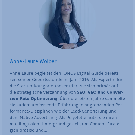
Anne-Laure Wolber
Anne-Laure begleitet den IONOS Digital Guide bereits
seit seiner Ge­burts­stun­de im Jahr 2016. Als Expertin für
die Startup-Kategorie kon­zen­triert sie sich primär auf
die stra­te­gi­sche Ver­zah­nung von
SEO, GEO und Con­ver­
si­on-Rate-Op­ti­mie­rung
. Über die letzten Jahre sammelte
sie zudem um­fas­sen­de Erfahrung in an­gren­zen­den Per­
for­mance-Dis­zi­pli­nen wie der Lead-Ge­ne­rie­rung und
dem Native Ad­ver­ti­sing. Als Po­ly­glot­te nutzt sie ihren
mul­ti­l­in­gua­len Hin­ter­grund gezielt, um Content-Stra­te­
gien präzise und…