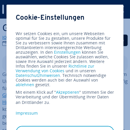
Digital Guide
Cookie-Einstellungen
Zum Haupt­in­halt springen
GbR-Vertrag
Wir setzen Cookies ein, um unsere Webseiten
IONOS Redaktion
optimal für Sie zu gestalten, unsere Produkte für
Auf Facebook teilen
Auf Twitter teilen
Auf LinkedIn tei
Sie zu verbessern sowie Ihnen zusammen mit
27.02.2019
Drittanbietern interessengerechte Werbung
anzuzeigen. In den
Einstellungen
können Sie
auswählen, welche Cookies Sie zulassen wollen,
sowie Ihre Auswahl jederzeit ändern. Weitere
In­halts­ver­zeich­nis
Infos finden Sie in unserer
Richtlinie zur
Verwendung von Cookies
und in unseren
Gründer, die ohne nen­nens­wer­tes Start­ka­pi­tal mit ihrem
Datenschutzhinweisen
. Technisch notwendige
Cookies werden auch bei der Auswahl von
Un­ter­neh­men loslegen möchten, ent­schei­den sich häufig
ablehnen
gesetzt.
für eine
Ge­sell­schaft bür­ger­li­chen Rechts
(
GbR
). Eine
Mit einem Klick auf "
Akzeptieren
" stimmen Sie der
GbR ist schnell und günstig zu gründen
und auch
im
Verarbeitung und der Übermittlung Ihrer Daten
Hinblick auf Steuern ist eine GbR
ver­hält­nis­mä­ßig un­
an Drittländer zu.
kom­pli­ziert. Al­ler­dings sind Sie als Ge­sell­schaf­ter
Impressum
gekoppelt an eine relativ ri­si­ko­rei­che
GbR-Haftung
, die
besagt, dass jeder Ge­sell­schaf­ter un­ein­ge­schränkt mit