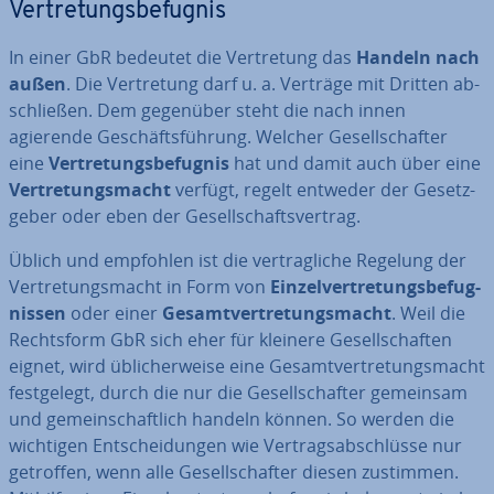
Ver­tre­tungs­be­fug­nis
In einer GbR bedeutet die Ver­tre­tung das
Handeln nach
außen
. Die Ver­tre­tung darf u. a. Verträge mit Dritten ab­
schlie­ßen. Dem gegenüber steht die nach innen
agierende Ge­schäfts­füh­rung. Welcher Ge­sell­schaf­ter
eine
Ver­tre­tungs­be­fug­nis
hat und damit auch über eine
Ver­tre­tungs­macht
verfügt, regelt entweder der Ge­setz­
ge­ber oder eben der Ge­sell­schafts­ver­trag.
Üblich und empfohlen ist die ver­trag­li­che Regelung der
Ver­tre­tungs­macht in Form von
Ein­zel­ver­tre­tungs­be­fug­
nis­sen
oder einer
Ge­samt­ver­tre­tungs­macht
. Weil die
Rechts­form GbR sich eher für kleinere Ge­sell­schaf­ten
eignet, wird üb­li­cher­wei­se eine Ge­samt­ver­tre­tungs­macht
fest­ge­legt, durch die nur die Ge­sell­schaf­ter gemeinsam
und ge­mein­schaft­lich handeln können. So werden die
wichtigen Ent­schei­dun­gen wie Ver­trags­ab­schlüs­se nur
getroffen, wenn alle Ge­sell­schaf­ter diesen zustimmen.