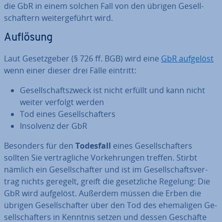
die GbR in einem solchen Fall von den übrigen Ge­sell­
schaf­tern wei­ter­ge­führt wird.
Auflösung
Laut Ge­setz­ge­ber (§ 726 ff. BGB) wird eine
GbR aufgelöst
wenn einer dieser drei Fälle eintritt:
Ge­sell­schafts­zweck ist nicht erfüllt und kann nicht
weiter verfolgt werden
Tod eines Ge­sell­schaf­ters
Insolvenz der GbR
Besonders für den
Todesfall
eines Ge­sell­schaf­ters
sollten Sie ver­trag­li­che Vor­keh­run­gen treffen. Stirbt
nämlich ein Ge­sell­schaf­ter und ist im Ge­sell­schafts­ver­
trag nichts geregelt, greift die ge­setz­li­che Regelung: Die
GbR wird aufgelöst. Außerdem müssen die Erben die
übrigen Ge­sell­schaf­ter über den Tod des ehe­ma­li­gen Ge­
sell­schaf­ters in Kenntnis setzen und dessen Geschäfte