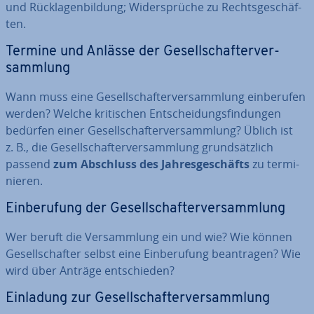
und Rück­la­gen­bil­dung; Wi­der­sprü­che zu Rechts­ge­schäf­
ten.
Termine und Anlässe der Ge­sell­schaf­ter­ver­
samm­lung
Wann muss eine Ge­sell­schaf­ter­ver­samm­lung ein­be­ru­fen
werden? Welche kri­ti­schen Ent­schei­dungs­fin­dun­gen
bedürfen einer Ge­sell­schaf­ter­ver­samm­lung? Üblich ist
z. B., die Ge­sell­schaf­ter­ver­samm­lung grund­sätz­lich
passend
zum Abschluss des Jah­res­ge­schäfts
zu ter­mi­
nie­ren.
Ein­be­ru­fung der Ge­sell­schaf­ter­ver­samm­lung
Wer beruft die Ver­samm­lung ein und wie? Wie können
Ge­sell­schaf­ter selbst eine Ein­be­ru­fung be­an­tra­gen? Wie
wird über Anträge ent­schie­den?
Einladung zur Ge­sell­schaf­ter­ver­samm­lung