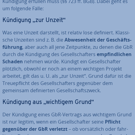
Kündigung erfüllen muss (§§ 723 ff. BGB). Dabei geht es
um folgende Fälle:
Kündigung „zur Unzeit“
Was eine Unzeit darstellt, ist relativ lose definiert. Klas­si­
sche Unzeiten sind z. B. die
Ab­we­sen­heit der Ge­schäfts­
füh­rung
, aber auch all jene Zeit­punk­te, zu denen die GbR
durch die Kündigung des Ge­sell­schaf­ters
emp­find­li­chen
Schaden
nehmen würde. Kündigt ein Ge­sell­schaf­ter
plötzlich, obwohl er noch an einem wichtigen Projekt
arbeitet, gilt das u. U. als „zur Unzeit“. Grund dafür ist die
Treue­pflicht des Ge­sell­schaf­ters gegenüber dem
gemeinsam de­fi­nier­ten Ge­sell­schafts­zweck.
Kündigung aus „wichtigem Grund“
Der Kündigung eines GbR-Vertrags aus wichtigem Grund
ist nur legitim, wenn ein Ge­sell­schaf­ter seine
Pflicht
gegenüber der GbR verletzt
– ob vor­sätz­lich oder fahr­