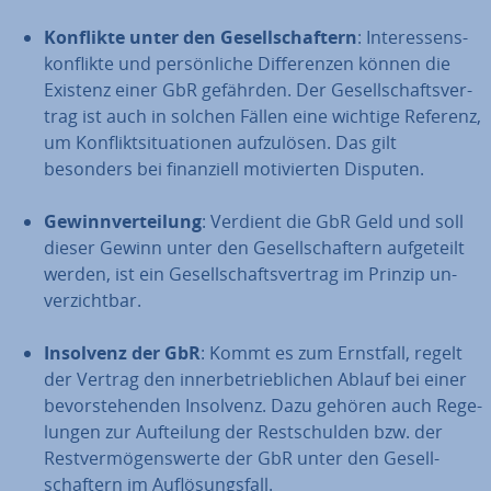
Konflikte unter den Ge­sell­schaf­tern
: In­ter­es­sens­
kon­flik­te und per­sön­li­che Dif­fe­ren­zen können die
Existenz einer GbR gefährden. Der Ge­sell­schafts­ver­
trag ist auch in solchen Fällen eine wichtige Referenz,
um Kon­flikt­si­tua­tio­nen auf­zu­lö­sen. Das gilt
besonders bei fi­nan­zi­ell mo­ti­vier­ten Disputen.
Ge­winn­ver­tei­lung
: Verdient die GbR Geld und soll
dieser Gewinn unter den Ge­sell­schaf­tern auf­ge­teilt
werden, ist ein Ge­sell­schafts­ver­trag im Prinzip un­
ver­zicht­bar.
Insolvenz der GbR
: Kommt es zum Ernstfall, regelt
der Vertrag den in­ner­be­trieb­li­chen Ablauf bei einer
be­vor­ste­hen­den Insolvenz. Dazu gehören auch Re­ge­
lun­gen zur Auf­tei­lung der Rest­schul­den bzw. der
Rest­ver­mö­gens­wer­te der GbR unter den Ge­sell­
schaf­tern im Auf­lö­sungs­fall.