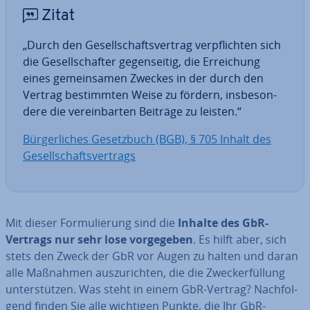
Zitat
„Durch den Ge­sell­schafts­ver­trag ver­pflich­ten sich
die Ge­sell­schaf­ter ge­gen­sei­tig, die Er­rei­chung
eines ge­mein­sa­men Zweckes in der durch den
Vertrag be­stimm­ten Weise zu fördern, ins­be­son­
de­re die ver­ein­bar­ten Beiträge zu leisten.“
Bür­ger­li­ches Ge­setz­buch (BGB), § 705 Inhalt des
Ge­sell­schafts­ver­trags
Mit dieser For­mu­lie­rung sind die
Inhalte des GbR-
Vertrags nur sehr lose vor­ge­ge­ben
. Es hilft aber, sich
stets den Zweck der GbR vor Augen zu halten und daran
alle Maßnahmen aus­zu­rich­ten, die die Zweck­erfül­lung
un­ter­stüt­zen. Was steht in einem GbR-Vertrag? Nach­fol­
gend finden Sie alle wichtigen Punkte, die Ihr GbR-