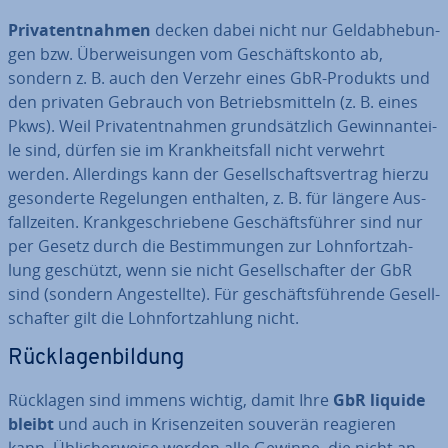
Pri­vat­ent­nah­men
decken dabei nicht nur Geld­ab­he­bun­
gen bzw. Über­wei­sun­gen vom Ge­schäfts­kon­to ab,
sondern z. B. auch den Verzehr eines GbR-Produkts und
den privaten Gebrauch von Be­triebs­mit­teln (z. B. eines
Pkws). Weil Pri­vat­ent­nah­men grund­sätz­lich Ge­winn­an­tei­
le sind, dürfen sie im Krank­heits­fall nicht verwehrt
werden. Al­ler­dings kann der Ge­sell­schafts­ver­trag hierzu
ge­son­der­te Re­ge­lun­gen enthalten, z. B. für längere Aus­
fall­zei­ten. Krank­ge­schrie­be­ne Ge­schäfts­füh­rer sind nur
per Gesetz durch die Be­stim­mun­gen zur Lohn­fort­zah­
lung geschützt, wenn sie nicht Ge­sell­schaf­ter der GbR
sind (sondern An­ge­stell­te). Für ge­schäfts­füh­ren­de Ge­sell­
schaf­ter gilt die Lohn­fort­zah­lung nicht.
Rück­la­gen­bil­dung
Rücklagen sind immens wichtig, damit Ihre
GbR liquide
bleibt
und auch in Kri­sen­zei­ten souverän reagieren