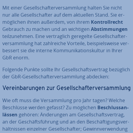
Mit einer Ge­sell­schaf­ter­ver­samm­lung halten Sie nicht
nur alle Ge­sell­schaf­ter auf dem aktuellen Stand. Sie er­
mög­li­chen ihnen außerdem, von ihrem
Kon­troll­recht
Gebrauch zu machen und an wichtigen
Ab­stim­mun­gen
teil­zu­neh­men. Eine ver­trag­lich geregelte Ge­sell­schaf­ter­
ver­samm­lung hat zahl­rei­che Vorteile, bei­spiels­wei­se ver­
bes­sert sie die interne Kom­mu­ni­ka­ti­ons­kul­tur in Ihrer
GbR enorm.
Folgende Punkte sollte Ihr Ge­sell­schafts­ver­trag bezüglich
der GbR-Ge­sell­schaf­ter­ver­samm­lung abdecken:
Ver­ein­ba­run­gen zur Ge­sell­schaf­ter­ver­samm­lung
Wie oft muss die Ver­samm­lung pro Jahr tagen? Welche
Be­schlüs­se werden gefasst? Zu möglichen
Be­schluss­an­
läs­sen
gehören: Än­de­run­gen am Ge­sell­schafts­ver­trag,
an der Ge­schäfts­füh­rung und an den Be­schäf­ti­gungs­ver­
hält­nis­sen einzelner Ge­sell­schaf­ter; Ge­winn­ver­wen­dung