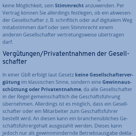
keine Mög­lich­keit, sein
Stimm­recht
an­zu­wen­den. Per
Vertrag können Sie al­ler­dings festlegen, ob ein ab­we­sen­
der Ge­sell­schaf­ter z. B. schrift­lich oder auf digitalem Weg
mit­ab­stim­men darf oder sein Stimm­recht einem
anderen Ge­sell­schaf­ter ver­tre­tungs­wei­se über­tra­gen
darf.
Ver­gü­tun­gen/Pri­vat­ent­nah­men der Ge­sell­
schaf­ter
In einer GbR erfolgt laut Gesetz
keine Ge­sell­schaf­ter­ver­
gü­tung
im klas­si­schen Sinne, sondern eine
Ge­winn­aus­
schüt­tung oder Pri­vat­ent­nah­me
, da alle Ge­sell­schaf­ter
in der Regel ge­mein­schaft­lich die Ge­schäfts­füh­rung
über­neh­men. Al­ler­dings ist es möglich, dass ein Ge­sell­
schaf­ter oder ein Mit­ar­bei­ter zum Ge­schäfts­füh­rer
bestellt wird. An diesen kann ein bran­chen­üb­li­ches Ge­
schäfts­füh­rer­ge­halt aus­ge­zahlt werden. Dieses kann
jedoch nur als ge­winn­min­dern­de Be­triebs­aus­ga­be de­kla­