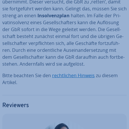
übernimmt. Dieser versucht, die GbR zu ‚retten‘, damit
sie fort­ge­führt werden kann. Gelingt das, müssen Sie sich
streng an einen
In­sol­venz­plan
halten. Im Falle der Pri­
vat­in­sol­venz eines Ge­sell­schaf­ters kann die Auflösung
der GbR sofort in die Wege geleitet werden. Die Ge­sell­
schaft besteht zunächst einmal fort und die übrigen Ge­
sell­schaf­ter ver­pflich­ten sich, alle Geschäfte fort­zu­füh­
ren. Durch eine or­dent­li­che Aus­ein­an­der­set­zung mit
dem Ge­sell­schaf­ter kann die GbR daraufhin auch fort­be­
stehen. An­dern­falls wird sie aufgelöst.
Bitte beachten Sie den
recht­li­chen Hinweis
zu diesem
Artikel.
Reviewers