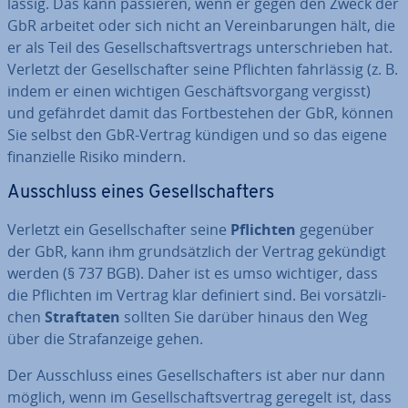
läs­sig. Das kann passieren, wenn er gegen den Zweck der
GbR arbeitet oder sich nicht an Ver­ein­ba­run­gen hält, die
er als Teil des Ge­sell­schafts­ver­trags un­ter­schrie­ben hat.
Verletzt der Ge­sell­schaf­ter seine Pflichten fahr­läs­sig (z. B.
indem er einen wichtigen Ge­schäfts­vor­gang vergisst)
und gefährdet damit das Fort­be­stehen der GbR, können
Sie selbst den GbR-Vertrag kündigen und so das eigene
fi­nan­zi­el­le Risiko mindern.
Aus­schluss eines Ge­sell­schaf­ters
Verletzt ein Ge­sell­schaf­ter seine
Pflichten
gegenüber
der GbR, kann ihm grund­sätz­lich der Vertrag gekündigt
werden (§ 737 BGB). Daher ist es umso wichtiger, dass
die Pflichten im Vertrag klar definiert sind. Bei vor­sätz­li­
chen
Straf­ta­ten
sollten Sie darüber hinaus den Weg
über die Straf­an­zei­ge gehen.
Der Aus­schluss eines Ge­sell­schaf­ters ist aber nur dann
möglich, wenn im Ge­sell­schafts­ver­trag geregelt ist, dass