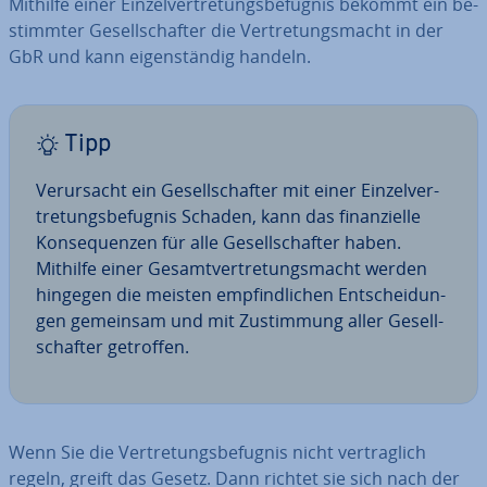
Mithilfe einer Ein­zel­ver­tre­tungs­be­fug­nis bekommt ein be­
stimm­ter Ge­sell­schaf­ter die Ver­tre­tungs­macht in der
GbR und kann ei­gen­stän­dig handeln.
Tipp
Ver­ur­sacht ein Ge­sell­schaf­ter mit einer Ein­zel­ver­
tre­tungs­be­fug­nis Schaden, kann das fi­nan­zi­el­le
Kon­se­quen­zen für alle Ge­sell­schaf­ter haben.
Mithilfe einer Ge­samt­ver­tre­tungs­macht werden
hingegen die meisten emp­find­li­chen Ent­schei­dun­
gen gemeinsam und mit Zu­stim­mung aller Ge­sell­
schaf­ter getroffen.
Wenn Sie die Ver­tre­tungs­be­fug­nis nicht ver­trag­lich
regeln, greift das Gesetz. Dann richtet sie sich nach der