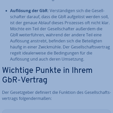
Auflösung der GbR
: Ver­stän­di­gen sich die Ge­sell­
schaf­ter darauf, dass die GbR aufgelöst werden soll,
ist der genaue Ablauf dieses Prozesses oft nicht klar.
Möchte ein Teil der Ge­sell­schaf­ter außerdem die
GbR wei­ter­füh­ren, während der andere Teil eine
Auflösung anstrebt, befinden sich die Be­tei­lig­ten
häufig in einer Zwick­müh­le. Der Ge­sell­schafts­ver­trag
regelt idea­ler­wei­se die Be­din­gun­gen für die
Auflösung und auch deren Umsetzung.
Wichtige Punkte in Ihrem
GbR-Vertrag
Der Ge­setz­ge­ber definiert die Funktion des Ge­sell­schafts­
ver­trags fol­gen­der­ma­ßen: