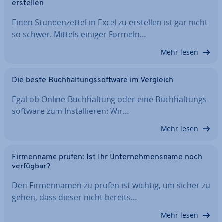
erstellen
Einen Stun­den­zet­tel in Excel zu erstellen ist gar nicht
so schwer. Mittels einiger Formeln…
Mehr lesen
Die beste Buch­hal­tungs­soft­ware im Vergleich
Egal ob Online-Buch­hal­tung oder eine Buch­hal­tungs­
soft­ware zum In­stal­lie­ren: Wir…
Mehr lesen
Fir­men­na­me prüfen: Ist Ihr Un­ter­neh­mens­na­me noch
verfügbar?
Den Fir­men­na­men zu prüfen ist wichtig, um sicher zu
gehen, dass dieser nicht bereits…
Mehr lesen