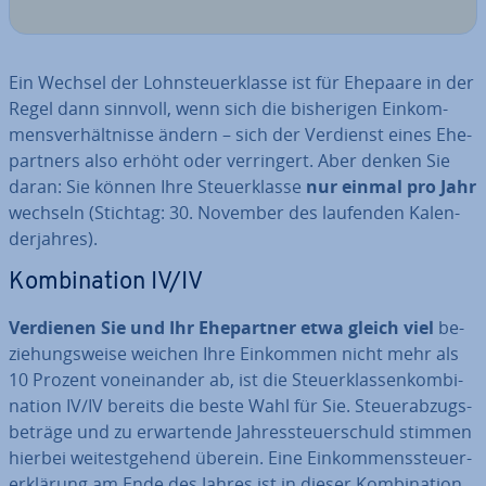
Ein Wechsel der Lohn­steu­er­klas­se ist für Ehepaare in der
Regel dann sinnvoll, wenn sich die bis­he­ri­gen Ein­kom­
mens­ver­hält­nis­se ändern – sich der Verdienst eines Ehe­
part­ners also erhöht oder ver­rin­gert. Aber denken Sie
daran: Sie können Ihre Steu­er­klas­se
nur einmal pro Jahr
wechseln (Stichtag: 30. November des laufenden Ka­len­
der­jah­res).
Kom­bi­na­ti­on IV/IV
Verdienen Sie und Ihr Ehe­part­ner etwa gleich viel
be­
zie­hungs­wei­se weichen Ihre Einkommen nicht mehr als
10 Prozent von­ein­an­der ab, ist die Steu­er­klas­sen­kom­bi­
na­ti­on IV/IV bereits die beste Wahl für Sie. Steu­er­ab­zugs­
be­trä­ge und zu er­war­ten­de Jah­res­steu­er­schuld stimmen
hierbei wei­test­ge­hend überein. Eine Ein­kom­mens­steu­er­
erklä­rung am Ende des Jahres ist in dieser Kom­bi­na­ti­on