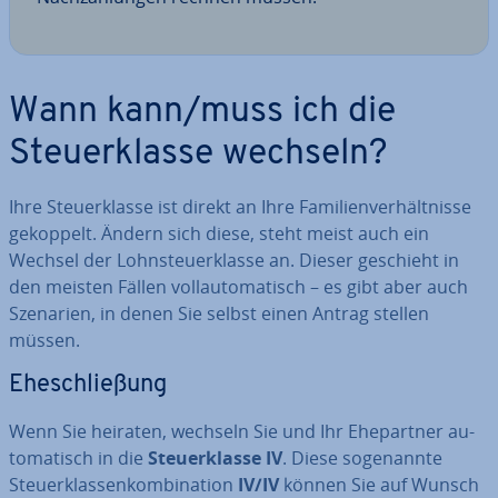
Wann kann/muss ich die
Steu­er­klas­se wechseln?
Ihre Steu­er­klas­se ist direkt an Ihre Fa­mi­li­en­ver­hält­nis­se
gekoppelt. Ändern sich diese, steht meist auch ein
Wechsel der Lohn­steu­er­klas­se an. Dieser geschieht in
den meisten Fällen voll­au­to­ma­tisch – es gibt aber auch
Szenarien, in denen Sie selbst einen Antrag stellen
müssen.
Ehe­schlie­ßung
Wenn Sie heiraten, wechseln Sie und Ihr Ehe­part­ner au­
to­ma­tisch in die
Steu­er­klas­se IV
. Diese so­ge­nann­te
Steu­er­klas­sen­kom­bi­na­ti­on
IV/IV
können Sie auf Wunsch