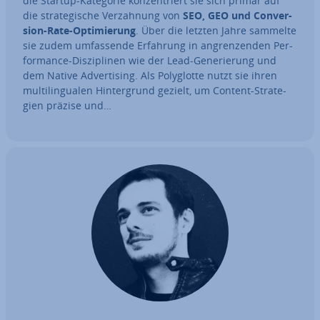
die Startup-Kategorie kon­zen­triert sie sich primär auf
die stra­te­gi­sche Ver­zah­nung von
SEO, GEO und Con­ver­
si­on-Rate-Op­ti­mie­rung
. Über die letzten Jahre sammelte
sie zudem um­fas­sen­de Erfahrung in an­gren­zen­den Per­
for­mance-Dis­zi­pli­nen wie der Lead-Ge­ne­rie­rung und
dem Native Ad­ver­ti­sing. Als Po­ly­glot­te nutzt sie ihren
mul­ti­l­in­gua­len Hin­ter­grund gezielt, um Content-Stra­te­
gien präzise und…