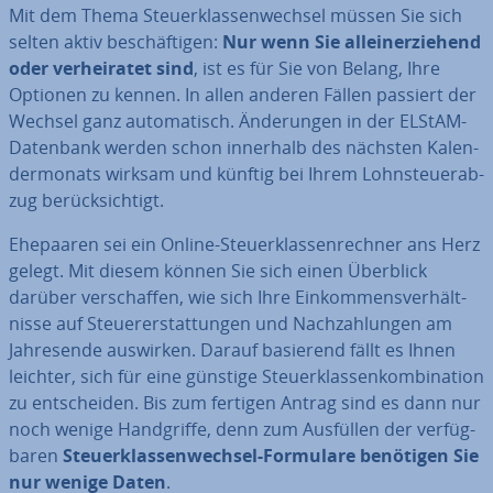
Mit dem Thema Steu­er­klas­sen­wech­sel müssen Sie sich
selten aktiv be­schäf­ti­gen:
Nur wenn Sie al­lein­er­zie­hend
oder ver­hei­ra­tet sind
, ist es für Sie von Belang, Ihre
Optionen zu kennen. In allen anderen Fällen passiert der
Wechsel ganz au­to­ma­tisch. Än­de­run­gen in der ELStAM-
Datenbank werden schon innerhalb des nächsten Ka­len­
der­mo­nats wirksam und künftig bei Ihrem Lohn­steu­er­ab­
zug be­rück­sich­tigt.
Ehepaaren sei ein Online-Steu­er­klas­sen­rech­ner ans Herz
gelegt. Mit diesem können Sie sich einen Überblick
darüber ver­schaf­fen, wie sich Ihre Ein­kom­mens­ver­hält­
nis­se auf Steu­er­erstat­tun­gen und Nach­zah­lun­gen am
Jah­res­en­de auswirken. Darauf basierend fällt es Ihnen
leichter, sich für eine günstige Steu­er­klas­sen­kom­bi­na­ti­on
zu ent­schei­den. Bis zum fertigen Antrag sind es dann nur
noch wenige Hand­grif­fe, denn zum Ausfüllen der ver­füg­
ba­ren
Steu­er­klas­sen­wech­sel-Formulare benötigen Sie
nur wenige Daten
.