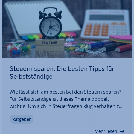
Steuern sparen: Die besten Tipps für
Selbst­stän­di­ge
Wie lässt sich am besten bei den Steuern sparen?
Für Selbst­stän­di­ge ist dieses Thema doppelt
wichtig. Um sich in Steu­er­fra­gen klug verhalten zu
können, braucht man die nötigen In­for­ma­tio­nen:
Ratgeber
Welche Steuern fallen an? Was kann man von der
Steuer absetzen? Und welche…
Mehr lesen