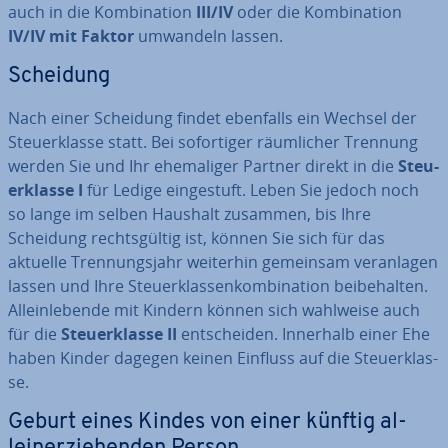
auch in die Kom­bi­na­ti­on
III/IV
oder die Kom­bi­na­ti­on
IV/IV mit Faktor
umwandeln lassen.
Scheidung
Nach einer Scheidung findet ebenfalls ein Wechsel der
Steu­er­klas­se statt. Bei so­for­ti­ger räum­li­cher Trennung
werden Sie und Ihr ehe­ma­li­ger Partner direkt in die
Steu­
er­klas­se I
für Ledige ein­ge­stuft. Leben Sie jedoch noch
so lange im selben Haushalt zusammen, bis Ihre
Scheidung rechts­gül­tig ist, können Sie sich für das
aktuelle Tren­nungs­jahr weiterhin gemeinsam ver­an­la­gen
lassen und Ihre Steu­er­klas­sen­kom­bi­na­ti­on bei­be­hal­ten.
Al­lein­le­ben­de mit Kindern können sich wahlweise auch
für die
Steu­er­klas­se II
ent­schei­den. Innerhalb einer Ehe
haben Kinder dagegen keinen Einfluss auf die Steu­er­klas­
se.
Geburt eines Kindes von einer künftig al­