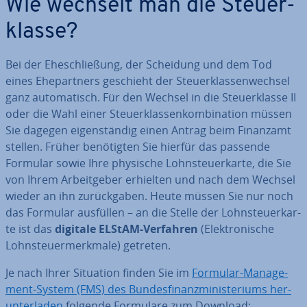
Wie wechselt man die Steu­er­
klas­se?
Bei der Ehe­schlie­ßung, der Scheidung und dem Tod
eines Ehe­part­ners geschieht der Steu­er­klas­sen­wech­sel
ganz au­to­ma­tisch. Für den Wechsel in die Steu­er­klas­se II
oder die Wahl einer Steu­er­klas­sen­kom­bi­na­ti­on müssen
Sie dagegen ei­gen­stän­dig einen Antrag beim Finanzamt
stellen. Früher be­nö­tig­ten Sie hierfür das passende
Formular sowie Ihre physische Lohn­steu­er­kar­te, die Sie
von Ihrem Ar­beit­ge­ber erhielten und nach dem Wechsel
wieder an ihn zu­rück­ga­ben. Heute müssen Sie nur noch
das Formular ausfüllen – an die Stelle der Lohn­steu­er­kar­
te ist das
digitale ELStAM-Verfahren
(Elek­tro­ni­sche
Lohn­steu­er­merk­ma­le) getreten.
Je nach Ihrer Situation finden Sie im
Formular-Ma­nage­
ment-System (FMS) des Bun­des­fi­nanz­mi­nis­te­ri­ums her­
un­ter­la­den
folgende Formulare zum Download: