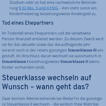
Studium oder es hat eine nach­weis­li­che Be­hin­de­
rung
§ 32 Abs. 3 und 4 EStG
– ihm steht somit ein
Kin­der­frei­be­trag be­zie­hungs­wei­se Kin­der­geld zu.
Tod eines Ehe­part­ners
Im Todesfall eines Ehe­part­ners soll die ver­wit­we­te
Person fi­nan­zi­ell entlastet werden. Zu diesem Zweck wird
sie für das aktuelle sowie das dar­auf­fol­gen­de Jahr
vorerst noch in der relativ günstigen
Steu­er­klas­se III
ein­
ge­stuft. Im Anschluss daran wechselt sie au­to­ma­tisch in
Steu­er­klas­se I
be­zie­hungs­wei­se
Steu­er­klas­se II
(wenn
Kinder vorhanden sind).
Steu­er­klas­se wechseln auf
Wunsch – wann geht das?
Zwar können Al­lein­er­zie­hen­de bei Bedarf in die güns­ti­ge­
re Steu­er­klas­se II wechseln – die wirklich freie Wahl bei