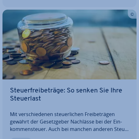
Steu­er­frei­be­trä­ge: So senken Sie Ihre
Steu­er­last
Mit ver­schie­de­nen steu­er­li­chen Frei­be­trä­gen
gewährt der Ge­setz­ge­ber Nachlässe bei der Ein­
kom­men­steu­er. Auch bei manchen anderen Steu­
er­ar­ten pro­fi­tie­ren Steu­er­zah­ler von Frei­be­trä­gen.