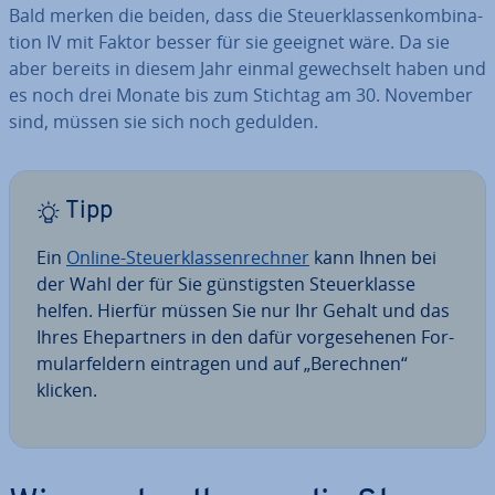
Bald merken die beiden, dass die Steu­er­klas­sen­kom­bi­na­
ti­on IV mit Faktor besser für sie geeignet wäre. Da sie
aber bereits in diesem Jahr einmal ge­wech­selt haben und
es noch drei Monate bis zum Stichtag am 30. November
sind, müssen sie sich noch gedulden.
Tipp
Ein
Online-Steu­er­klas­sen­rech­ner
kann Ihnen bei
der Wahl der für Sie güns­tigs­ten Steu­er­klas­se
helfen. Hierfür müssen Sie nur Ihr Gehalt und das
Ihres Ehe­part­ners in den dafür vor­ge­se­he­nen For­
mu­lar­fel­dern eintragen und auf „Berechnen“
klicken.