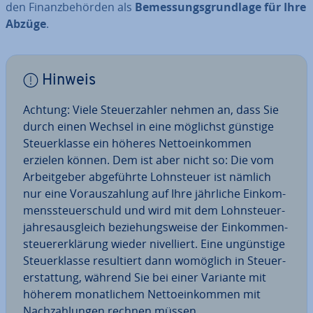
den Fi­nanz­be­hör­den als
Be­mes­sungs­grund­la­ge für Ihre
Abzüge
.
Hinweis
Achtung: Viele Steu­er­zah­ler nehmen an, dass Sie
durch einen Wechsel in eine möglichst günstige
Steu­er­klas­se ein höheres Net­to­ein­kom­men
erzielen können. Dem ist aber nicht so: Die vom
Ar­beit­ge­ber ab­ge­führ­te Lohn­steu­er ist nämlich
nur eine Vor­aus­zah­lung auf Ihre jährliche Ein­kom­
mens­steu­er­schuld und wird mit dem Lohn­steu­er­
jah­res­aus­gleich be­zie­hungs­wei­se der Ein­kom­men­
steu­er­erklä­rung wieder ni­vel­liert. Eine un­güns­ti­ge
Steu­er­klas­se re­sul­tiert dann womöglich in Steu­er­
erstat­tung, während Sie bei einer Variante mit
höherem mo­nat­li­chem Net­to­ein­kom­men mit
Nach­zah­lun­gen rechnen müssen.