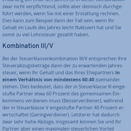
zwar nicht ver­pflich­tend, sollte aber dennoch durch­ge­
führt werden, wenn Sie mit einer Er­stat­tung rechnen.
Dies kann zum Beispiel dann der Fall sein, wenn Ihr
Gehalt im Laufe des Jahres leicht fluk­tu­iert hat und Sie
somit zu viel Lohn­steu­er gezahlt haben.
Kom­bi­na­ti­on III/V
Bei der Steu­er­klas­sen­kom­bi­na­ti­on III/V ent­spre­chen Ihre
Steu­er­ab­zugs­be­trä­ge dann der zu er­war­ten­den Jah­res­
steu­er, wenn Ihr Gehalt und das Ihres Ehe­part­ners
in
einem Ver­hält­nis von min­des­tens 60:40
zu­ein­an­der
stehen. Dies bedeutet, dass der in Steu­er­klas­se III ein­ge­
stuf­te Partner etwa 60 Prozent des ge­mein­sa­men Ein­
kom­mens verdienen muss (Bes­ser­ver­die­ner), während
der in Steu­er­klas­se V ein­ge­stuf­te Partner 40 Prozent er­
wirt­schaf­tet (Ge­ring­ver­die­ner). Letzterer hat dadurch
zwar sehr hohe Abzüge, insgesamt können Sie und Ihr
Partner aber einen maximalen steu­er­li­chen Vorteil