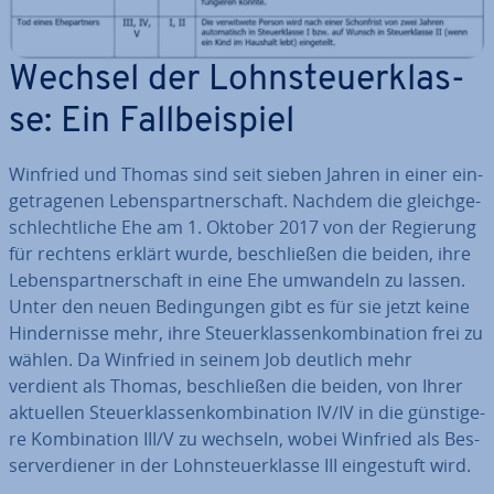
Wechsel der Lohn­steu­er­klas­
se: Ein Fall­bei­spiel
Winfried und Thomas sind seit sieben Jahren in einer ein­
ge­tra­ge­nen Le­bens­part­ner­schaft. Nachdem die gleich­ge­
schlecht­li­che Ehe am 1. Oktober 2017 von der Regierung
für rechtens erklärt wurde, be­schlie­ßen die beiden, ihre
Le­bens­part­ner­schaft in eine Ehe umwandeln zu lassen.
Unter den neuen Be­din­gun­gen gibt es für sie jetzt keine
Hin­der­nis­se mehr, ihre Steu­er­klas­sen­kom­bi­na­ti­on frei zu
wählen. Da Winfried in seinem Job deutlich mehr
verdient als Thomas, be­schlie­ßen die beiden, von Ihrer
aktuellen Steu­er­klas­sen­kom­bi­na­ti­on IV/IV in die güns­ti­ge­
re Kom­bi­na­ti­on III/V zu wechseln, wobei Winfried als Bes­
ser­ver­die­ner in der Lohn­steu­er­klas­se III ein­ge­stuft wird.