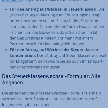
Für den Antrag auf Wechsel in Steu­er­klas­se II
: Die
„Ver­si­che­rungs­er­klä­rung zum Ent­las­tungs­bei­trag“;
unter Umständen sollten Sie auch die „Erklärung
zum dauernden Ge­trennt­le­ben“ beim Finanzamt ein­
rei­chen, um nach­zu­wei­sen, dass Sie schon im Jahr
der Geburt Ihres Kindes nicht mehr mit Ihrem
Partner im selben Haushalt gelebt haben.
Für den Antrag auf Wechsel der Steu­er­klas­sen­
kom­bi­na­ti­on
: Der „Antrag auf Steu­er­klas­sen­wech­sel
für Ehegatten“, den sowohl Sie als auch Ihr Ehe­part­
ner un­ter­schrei­ben müssen.
Das Steu­er­klas­sen­wech­sel-Formular: Alle
Angaben
Die einzelnen Steu­er­klas­sen­wech­sel-Formulare ähneln
sich sehr in ihrer Struktur. Unter anderem müssen Sie
folgende Angaben machen: