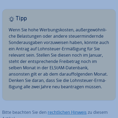
Tipp
Wenn Sie hohe Wer­bungs­kos­ten, au­ßer­ge­wöhn­li­
che Be­las­tun­gen oder andere steu­er­min­dern­de
Son­der­aus­ga­ben vor­zu­wei­sen haben, könnte auch
ein Antrag auf Lohn­steu­er-Er­mä­ßi­gung für Sie
relevant sein. Stellen Sie diesen noch im Januar,
steht der ent­spre­chen­de Frei­be­trag noch im
selben Monat in der ELStAM-Datenbank,
ansonsten gilt er ab dem dar­auf­fol­gen­den Monat.
Denken Sie daran, dass Sie die Lohn­steu­er-Er­mä­
ßi­gung alle zwei Jahre neu be­an­tra­gen müssen.
Bitte beachten Sie den
recht­li­chen Hinweis
zu diesem