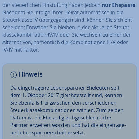
der steu­er­li­chen Ein­stu­fung haben jedoch
nur Ehepaare
.
Nachdem Sie infolge Ihrer Heirat au­to­ma­tisch in die
Steu­er­klas­se IV über­ge­gan­gen sind, können Sie sich ent­
schei­den: Entweder Sie bleiben in der aktuellen Steu­er­
klas­se­kom­bi­na­ti­on IV/IV oder Sie wechseln zu einer der
Al­ter­na­ti­ven, na­ment­lich die Kom­bi­na­tio­nen III/V oder
IV/IV mit Faktor.
Hinweis
Da ein­ge­tra­ge­ne Le­bens­part­ner Eheleuten seit
dem 1. Oktober 2017 gleich­ge­stellt sind, können
Sie ebenfalls frei zwischen den ver­schie­de­nen
Steu­er­klas­se­kom­bi­na­tio­nen wählen. Zum selben
Datum ist die Ehe auf gleich­ge­schlecht­li­che
Partner erweitert worden und hat die ein­ge­tra­ge­
ne Le­bens­part­ner­schaft ersetzt.