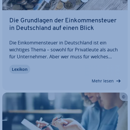
Die Grund­la­gen der Ein­kom­men­steu­er
in Deutsch­land auf einen Blick
Die Ein­kom­men­steu­er in Deutsch­land ist ein
wichtiges Thema – sowohl für Pri­vat­leu­te als auch
für Un­ter­neh­mer. Aber wer muss für welches
Einkommen ei­gent­lich Ein­kom­men­steu­er
Lexikon
bezahlen? Wie hoch sind die Steu­er­sät­ze und
wovon hängt die Höhe der Steuern sonst noch ab?
Mehr lesen
Wir geben…