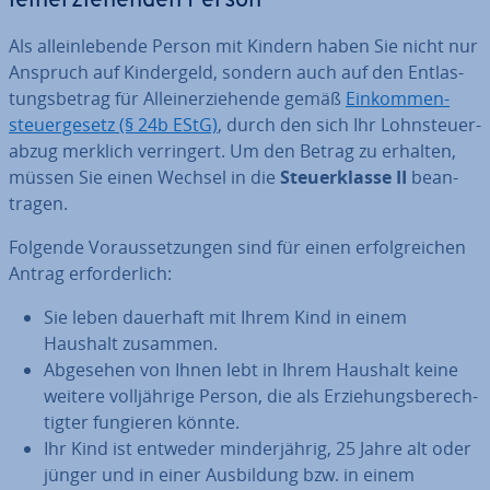
lein­er­zie­hen­den Person
Als al­lein­le­ben­de Person mit Kindern haben Sie nicht nur
Anspruch auf Kin­der­geld, sondern auch auf den Ent­las­
tungs­be­trag für Al­lein­er­zie­hen­de gemäß
Ein­kom­men­
steu­er­ge­setz (§ 24b EStG)
, durch den sich Ihr Lohn­steu­er­
ab­zug merklich ver­rin­gert. Um den Betrag zu erhalten,
müssen Sie einen Wechsel in die
Steu­er­klas­se II
be­an­
tra­gen.
Folgende Vor­aus­set­zun­gen sind für einen er­folg­rei­chen
Antrag er­for­der­lich:
Sie leben dauerhaft mit Ihrem Kind in einem
Haushalt zusammen.
Abgesehen von Ihnen lebt in Ihrem Haushalt keine
weitere voll­jäh­ri­ge Person, die als Er­zie­hungs­be­rech­
tig­ter fungieren könnte.
Ihr Kind ist entweder min­der­jäh­rig, 25 Jahre alt oder
jünger und in einer Aus­bil­dung bzw. in einem