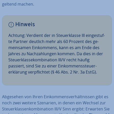
geltend machen.
Hinweis
Achtung: Verdient der in Steu­er­klas­se III ein­ge­stuf­
te Partner deutlich mehr als 60 Prozent des ge­
mein­sa­men Ein­kom­mens, kann es am Ende des
Jahres zu Nach­zah­lun­gen kommen. Da dies in der
Steu­er­klas­se­kom­bi­na­ti­on III/V recht häufig
passiert, sind Sie zu einer Ein­kom­mens­steu­er­
erklä­rung ver­pflich­tet (§ 46 Abs. 2 Nr. 3a EstG).
Abgesehen von Ihren Ein­kom­mens­ver­hält­nis­sen gibt es
noch zwei weitere Szenarien, in denen ein Wechsel zur
Steu­er­klas­sen­kom­bi­na­ti­on III/V Sinn ergibt: Erwarten Sie