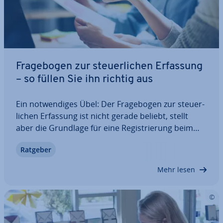
Fra­ge­bo­gen zur steu­er­li­chen Erfassung
– so füllen Sie ihn richtig aus
Ein not­wen­di­ges Übel: Der Fra­ge­bo­gen zur steu­er­
li­chen Erfassung ist nicht gerade beliebt, stellt
aber die Grundlage für eine Re­gis­trie­rung beim
Finanzamt und für die Steu­er­zah­lun­gen dar. Ehe
Ratgeber
Sie das Formular aus­ge­füllt bei den Behörden
abgegeben haben, können Sie keine Rech­nun­gen…
Mehr lesen