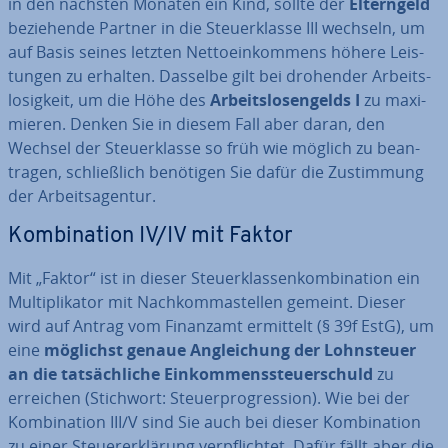
in den nächsten Monaten ein Kind, sollte der
El­tern­geld
be­zie­hen­de Partner in die Steu­er­klas­se III wechseln, um
auf Basis seines letzten Net­to­ein­kom­mens höhere Leis­
tun­gen zu erhalten. Dasselbe gilt bei drohender Ar­beits­
lo­sig­keit, um die Höhe des
Ar­beits­lo­sen­gelds I
zu ma­xi­
mie­ren. Denken Sie in diesem Fall aber daran, den
Wechsel der Steu­er­klas­se so früh wie möglich zu be­an­
tra­gen, schließ­lich benötigen Sie dafür die Zu­stim­mung
der Ar­beits­agen­tur.
Kom­bi­na­ti­on IV/IV mit Faktor
Mit „Faktor“ ist in dieser Steu­er­klas­sen­kom­bi­na­ti­on ein
Mul­ti­pli­ka­tor mit Nach­kom­ma­stel­len gemeint. Dieser
wird auf Antrag vom Finanzamt ermittelt (§ 39f EstG), um
eine
möglichst genaue An­glei­chung der Lohn­steu­er
an die tat­säch­li­che Ein­kom­mens­steu­er­schuld
zu
erreichen (Stichwort: Steu­er­pro­gres­si­on). Wie bei der
Kom­bi­na­ti­on III/V sind Sie auch bei dieser Kom­bi­na­ti­on
zu einer Steu­er­erklä­rung ver­pflich­tet. Dafür fällt aber die