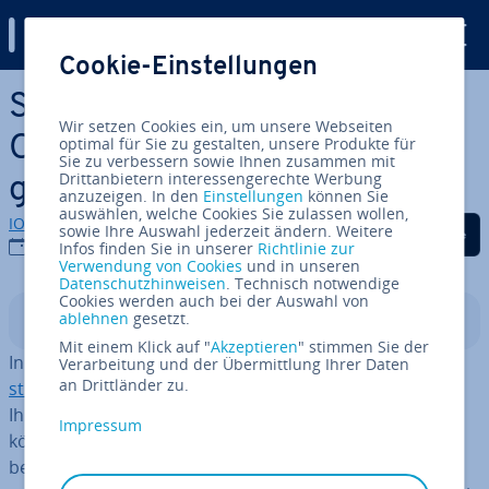
Digital Guide
Cookie-Einstellungen
Zum Haupt­in­halt springen
Steu­er­klas­se wechseln –
Wir setzen Cookies ein, um unsere Webseiten
Optionen und Vor­aus­set­zun­
optimal für Sie zu gestalten, unsere Produkte für
Sie zu verbessern sowie Ihnen zusammen mit
Drittanbietern interessengerechte Werbung
gen
anzuzeigen. In den
Einstellungen
können Sie
auswählen, welche Cookies Sie zulassen wollen,
IONOS Redaktion
Auf Facebook teilen
Auf Twitter teilen
Auf LinkedIn tei
sowie Ihre Auswahl jederzeit ändern. Weitere
05.02.2019
Infos finden Sie in unserer
Richtlinie zur
Verwendung von Cookies
und in unseren
Datenschutzhinweisen
. Technisch notwendige
Cookies werden auch bei der Auswahl von
ablehnen
gesetzt.
In­halts­ver­zeich­nis
Mit einem Klick auf "
Akzeptieren
" stimmen Sie der
In welcher
Lohn­steu­er­klas­se
Sie sind und wie viel
Lohn­
Verarbeitung und der Übermittlung Ihrer Daten
an Drittländer zu.
steu­er
Sie ent­rich­ten müssen, hängt maß­geb­lich von
Ihrem Fa­mi­li­en­stand ab. Unter gewissen Umständen
Impressum
können Sie Ihre steu­er­li­che Ein­stu­fung aber auch aktiv
be­ein­flus­sen – etwa infolge einer Heirat. Während Ehe­