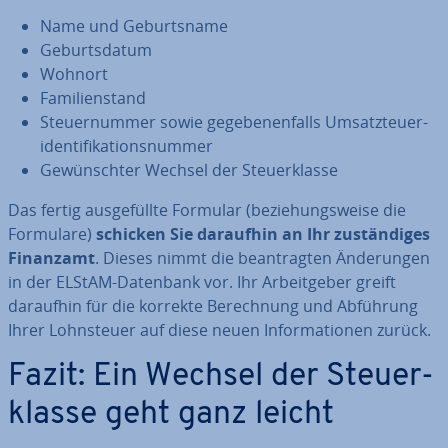
Name und Ge­burts­na­me
Ge­burts­da­tum
Wohnort
Fa­mi­li­en­stand
Steu­er­num­mer sowie ge­ge­be­nen­falls Um­satz­teu­er­
iden­ti­fi­ka­ti­ons­num­mer
Ge­wünsch­ter Wechsel der Steu­er­klas­se
Das fertig aus­ge­füll­te Formular (be­zie­hungs­wei­se die
Formulare)
schicken Sie daraufhin an Ihr zu­stän­di­ges
Finanzamt
. Dieses nimmt die be­an­trag­ten Än­de­run­gen
in der ELStAM-Datenbank vor. Ihr Ar­beit­ge­ber greift
daraufhin für die korrekte Be­rech­nung und Abführung
Ihrer Lohn­steu­er auf diese neuen In­for­ma­tio­nen zurück.
Fazit: Ein Wechsel der Steu­er­
klas­se geht ganz leicht