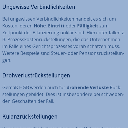
Ungewisse Ver­bind­lich­kei­ten
Bei un­ge­wis­sen Ver­bind­lich­kei­ten handelt es sich um
Kosten, deren
Höhe
,
Eintritt
oder
Fäl­lig­keit
zum
Zeitpunkt der Bi­lan­zie­rung unklar sind. Hierunter fallen z.
B. Pro­zess­kos­ten­rück­stel­lun­gen, die das Un­ter­neh­men
im Falle eines Ge­richts­pro­zes­ses vorab schätzen muss.
Weitere Beispiele sind Steuer- oder Pen­si­ons­rück­stel­lun­
gen.
Droh­ver­lust­rück­stel­lun­gen
Gemäß HGB werden auch für
drohende Verluste
Rück­
stel­lun­gen gebildet. Dies ist ins­be­son­de­re bei schwe­ben­
den Ge­schäf­ten der Fall.
Ku­lanz­rück­stel­lun­gen