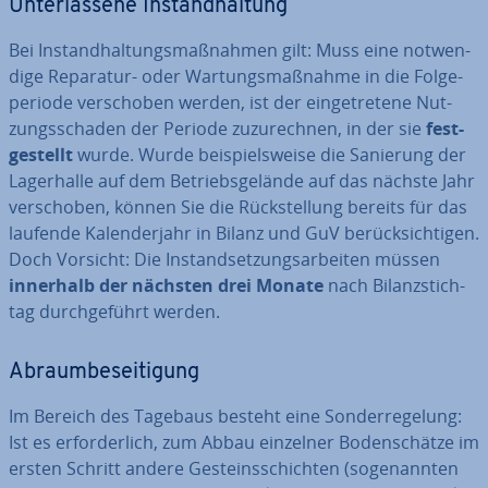
Un­ter­las­se­ne In­stand­hal­tung
Bei In­stand­hal­tungs­maß­nah­men gilt: Muss eine not­wen­
di­ge Reparatur- oder War­tungs­maß­nah­me in die Fol­ge­
pe­ri­ode ver­scho­ben werden, ist der ein­ge­tre­te­ne Nut­
zungs­scha­den der Periode zu­zu­rech­nen, in der sie
fest­
ge­stellt
wurde. Wurde bei­spiels­wei­se die Sanierung der
La­ger­hal­le auf dem Be­triebs­ge­län­de auf das nächste Jahr
ver­scho­ben, können Sie die Rück­stel­lung bereits für das
laufende Ka­len­der­jahr in Bilanz und GuV be­rück­sich­ti­gen.
Doch Vorsicht: Die In­stand­set­zungs­ar­bei­ten müssen
innerhalb der nächsten drei Monate
nach Bi­lanz­stich­
tag durch­ge­führt werden.
Ab­raum­be­sei­ti­gung
Im Bereich des Tagebaus besteht eine Son­der­re­ge­lung:
Ist es er­for­der­lich, zum Abbau einzelner Bo­den­schät­ze im
ersten Schritt andere Ge­steins­schich­ten (so­ge­nann­ten