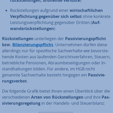
rück­stel­lun­gen, drohende Verluste
)
Rück­stel­lun­gen aufgrund einer
wirt­schaft­li­chen
Ver­pflich­tung gegenüber sich selbst
ohne konkrete
Leis­tungs­ver­pflich­tung gegenüber Dritten (
Auf­
wands­rück­stel­lun­gen
)
Rück­stel­lun­gen
un­ter­lie­gen der
Pas­si­vie­rungs­pflicht
bzw.
Bi­lan­zie­rungs­pflicht
. Un­ter­neh­men dürfen diese
al­ler­dings nur für spe­zi­fi­sche Sach­ver­hal­te wie be­vor­ste­
hen­de Kosten aus laufenden Ge­richts­ver­fah­ren, Steuern,
be­trieb­li­che Pensionen, Ab­raum­be­sei­ti­gun­gen oder In­
stand­hal­tun­gen bilden. Für andere, im HGB nicht
genannte Sach­ver­hal­te besteht hingegen ein
Pas­si­vie­
rungs­ver­bot
.
Die folgende Grafik bietet Ihnen einen Überblick über die
ver­schie­de­nen
Arten
von Rück­stel­lun­gen
und ihre
Pas­
si­vie­rungs­re­ge­lung
in der Handels- und Steu­er­bi­lanz: