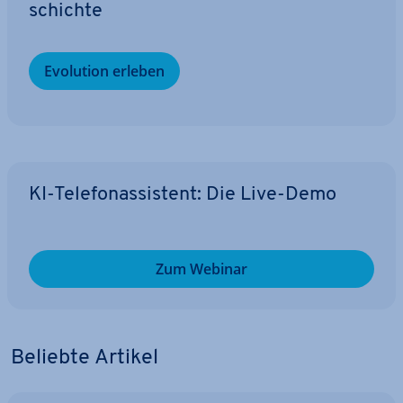
schich­te
Evolution erleben
KI-Te­le­fon­as­sis­tent: Die Live-Demo
Zum Webinar
Beliebte Artikel