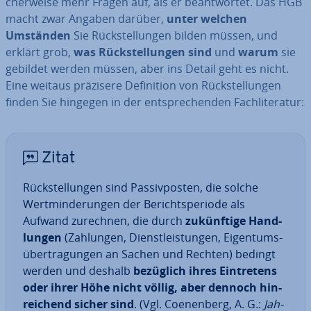
cher­wei­se mehr Fragen auf, als er be­ant­wor­tet. Das HGB
macht zwar Angaben darüber,
unter welchen
Umständen
Sie Rück­stel­lun­gen bilden müssen, und
erklärt grob,
was Rück­stel­lun­gen sind
und
warum
sie
gebildet werden müssen, aber ins Detail geht es nicht.
Eine weitaus präzisere De­fi­ni­ti­on von Rück­stel­lun­gen
finden Sie hingegen in der ent­spre­chen­den Fach­li­te­ra­tur:
Zitat
Rück­stel­lun­gen sind Pas­siv­pos­ten, die solche
Wert­min­de­run­gen der Be­richts­pe­ri­ode als
Aufwand zurechnen, die durch
zu­künf­ti­ge Hand­
lun­gen
(Zahlungen, Dienst­leis­tun­gen, Ei­gen­tums­
über­tra­gun­gen an Sachen und Rechten) bedingt
werden und deshalb
bezüglich
ihres Ein­tre­tens
oder ihrer Höhe nicht völlig, aber dennoch hin­
rei­chend sicher sind
. (Vgl. Coe­nen­berg, A. G.:
Jah­