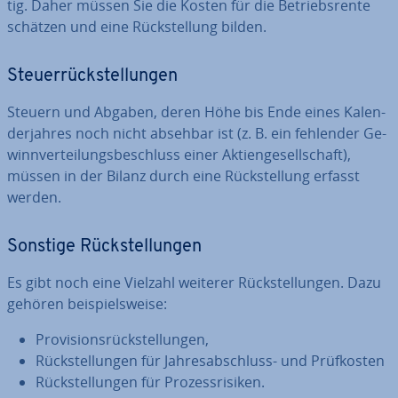
tig. Daher müssen Sie die Kosten für die Be­triebs­ren­te
schätzen und eine Rück­stel­lung bilden.
Steu­er­rück­stel­lun­gen
Steuern und Abgaben, deren Höhe bis Ende eines Ka­len­
der­jah­res noch nicht absehbar ist (z. B. ein fehlender Ge­
winn­ver­tei­lungs­be­schluss einer Ak­ti­en­ge­sell­schaft),
müssen in der Bilanz durch eine Rück­stel­lung erfasst
werden.
Sonstige Rück­stel­lun­gen
Es gibt noch eine Vielzahl weiterer Rück­stel­lun­gen. Dazu
gehören bei­spiels­wei­se:
Pro­vi­si­ons­rück­stel­lun­gen,
Rück­stel­lun­gen für Jah­res­ab­schluss- und Prüf­kos­ten
Rück­stel­lun­gen für Pro­zess­ri­si­ken.