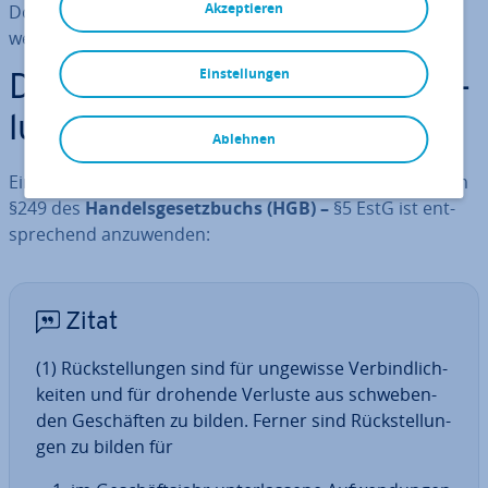
Akzeptieren
Doch was sind Rück­stel­lun­gen überhaupt und wie
werden sie im Rech­nungs­we­sen an­ge­wen­det?
Einstellungen
De­fi­ni­ti­on: Was sind Rück­stel­
lun­gen?
Ablehnen
Eine De­fi­ni­ti­on zum Thema Rück­stel­lun­gen finden Sie im
§249 des
Han­dels­ge­setz­buchs (HGB) –
§5 EstG ist ent­
spre­chend an­zu­wen­den:
Zitat
(1) Rück­stel­lun­gen sind für ungewisse Ver­bind­lich­
kei­ten und für drohende Verluste aus schwe­ben­
den Ge­schäf­ten zu bilden. Ferner sind Rück­stel­lun­
gen zu bilden für