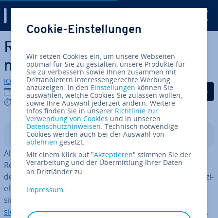
Digital Guide
Cookie-Einstellungen
Zum Haupt­in­halt springen
Rück­stel­lun­gen im Rech­
Wir setzen Cookies ein, um unsere Webseiten
nungs­we­sen einfach erklärt
optimal für Sie zu gestalten, unsere Produkte für
Sie zu verbessern sowie Ihnen zusammen mit
Drittanbietern interessengerechte Werbung
IONOS Redaktion
anzuzeigen. In den
Einstellungen
können Sie
Auf Facebook teilen
Auf Twitter teilen
Auf LinkedIn tei
09.04.2019
auswählen, welche Cookies Sie zulassen wollen,
7 mins
sowie Ihre Auswahl jederzeit ändern. Weitere
Infos finden Sie in unserer
Richtlinie zur
Verwendung von Cookies
und in unseren
Datenschutzhinweisen
. Technisch notwendige
Cookies werden auch bei der Auswahl von
In­halts­ver­zeich­nis
ablehnen
gesetzt.
Als ge­wis­sen­haf­ter Un­ter­neh­mer versucht man, bei
Mit einem Klick auf "
Akzeptieren
" stimmen Sie der
Verarbeitung und der Übermittlung Ihrer Daten
Rechts­ge­schäf­ten, die erst künftig zu Ausgaben führen,
an Drittländer zu.
deren Höhe möglichst genau zu schätzen. Um ein fi­nan­zi­
el­les Polster für solche Ver­bind­lich­kei­ten zu schaffen,
Impressum
sind Un­ter­neh­mer dazu an­ge­hal­ten, gemäß des
Vor­
sichts­prin­zips
zu handeln und Rück­stel­lun­gen zu bilden.