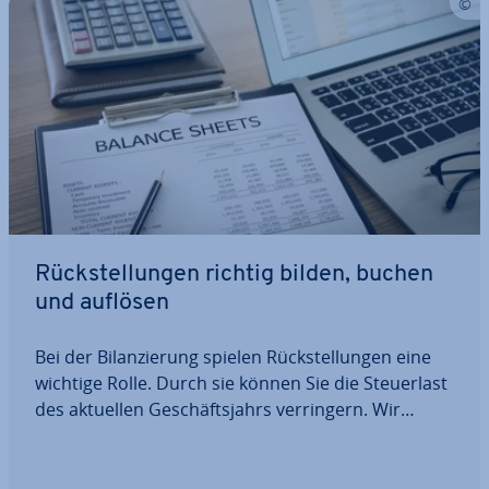
Rück­stel­lun­gen richtig bilden, buchen
und auflösen
Bei der Bi­lan­zie­rung spielen Rück­stel­lun­gen eine
wichtige Rolle. Durch sie können Sie die Steu­er­last
des aktuellen Ge­schäfts­jahrs ver­rin­gern. Wir
verraten Ihnen, wie Sie Ihre Rück­stel­lun­gen in der
Bilanz richtig bilden, sie buchen und wieder
auflösen und welche Bu­chungs­sät­ze Sie…