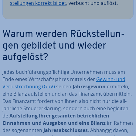
stel­lun­gen korrekt bildet
, verbucht und auflöst.
Warum werden Rück­stel­lun­
gen gebildet und wieder
aufgelöst?
Jedes buch­füh­rungs­pflich­ti­ge Un­ter­neh­men muss am
Ende eines Wirt­schafts­jah­res mittels der
Gewinn- und
Ver­lust­rech­nung (GuV)
seinen
Jah­res­ge­winn
ermitteln,
eine Bilanz auf­stel­len und an das Finanzamt über­mit­teln.
Das Finanzamt fordert von Ihnen also nicht nur die all­
jähr­li­che Steu­er­erklä­rung, sondern auch eine be­glei­ten­
de
Auf­stel­lung Ihrer gesamten be­trieb­li­chen
Einnahmen und Ausgaben und eine Bilanz
im Rahmen
des so­ge­nann­ten
Jah­res­ab­schlus­ses
. Abhängig davon,