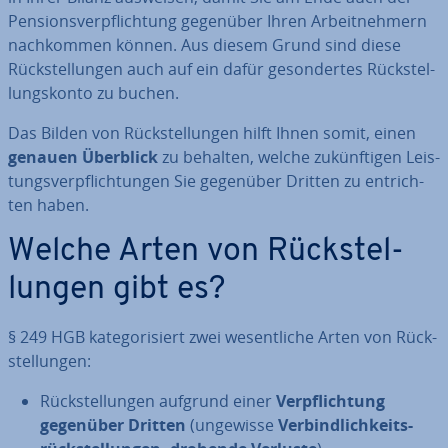
Pen­si­ons­ver­pflich­tung gegenüber Ihren Ar­beit­neh­mern
nach­kom­men können. Aus diesem Grund sind diese
Rück­stel­lun­gen auch auf ein dafür ge­son­der­tes Rück­stel­
lungs­kon­to zu buchen.
Das Bilden von Rück­stel­lun­gen hilft Ihnen somit, einen
genauen Überblick
zu behalten, welche zu­künf­ti­gen Leis­
tungs­ver­pflich­tun­gen Sie gegenüber Dritten zu ent­rich­
ten haben.
Welche Arten von Rück­stel­
lun­gen gibt es?
§ 249 HGB ka­te­go­ri­siert zwei we­sent­li­che Arten von Rück­
stel­lun­gen:
Rück­stel­lun­gen aufgrund einer
Ver­pflich­tung
gegenüber Dritten
(ungewisse
Ver­bind­lich­keits­