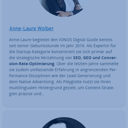
Anne-Laure Wolber
Anne-Laure begleitet den IONOS Digital Guide bereits
seit seiner Ge­burts­stun­de im Jahr 2016. Als Expertin für
die Startup-Kategorie kon­zen­triert sie sich primär auf
die stra­te­gi­sche Ver­zah­nung von
SEO, GEO und Con­ver­
si­on-Rate-Op­ti­mie­rung
. Über die letzten Jahre sammelte
sie zudem um­fas­sen­de Erfahrung in an­gren­zen­den Per­
for­mance-Dis­zi­pli­nen wie der Lead-Ge­ne­rie­rung und
dem Native Ad­ver­ti­sing. Als Po­ly­glot­te nutzt sie ihren
mul­ti­l­in­gua­len Hin­ter­grund gezielt, um Content-Stra­te­
gien präzise und…