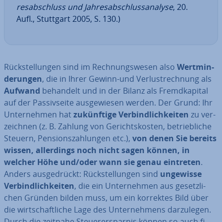
res­ab­schluss und Jah­res­ab­schluss­ana­ly­se
, 20.
Aufl., Stuttgart 2005, S. 130.)
Rück­stel­lun­gen sind im Rech­nungs­we­sen also
Wert­min­
de­run­gen
, die in Ihrer Gewinn-und Ver­lust­rech­nung als
Aufwand
behandelt und in der Bilanz als Fremd­ka­pi­tal
auf der Pas­siv­sei­te aus­ge­wie­sen werden. Der Grund: Ihr
Un­ter­neh­men hat
zu­künf­ti­ge Ver­bind­lich­kei­ten
zu ver­
zeich­nen (z. B. Zahlung von Ge­richts­kos­ten, be­trieb­li­che
Steuern, Pen­si­ons­zah­lun­gen etc.),
von denen Sie bereits
wissen, al­ler­dings noch nicht sagen können, in
welcher Höhe und/oder wann sie genau eintreten
.
Anders aus­ge­drückt: Rück­stel­lun­gen sind
ungewisse
Ver­bind­lich­kei­ten
, die ein Un­ter­neh­men aus ge­setz­li­
chen Gründen bilden muss, um ein korrektes Bild über
die wirt­schaft­li­che Lage des Un­ter­neh­mens dar­zu­le­gen.
Durch die zeitnahe Steu­er­erspar­nis können so auch fi­