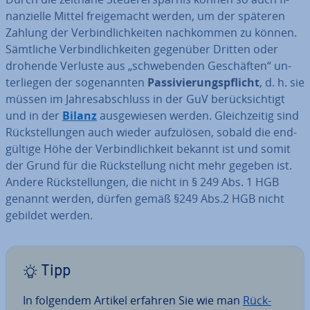
nan­zi­el­le Mittel frei­ge­macht werden, um der späteren
Zahlung der Ver­bind­lich­kei­ten nach­kom­men zu können.
Sämtliche Ver­bind­lich­kei­ten gegenüber Dritten oder
drohende Verluste aus „schwe­ben­den Ge­schäf­ten“ un­
ter­lie­gen der so­ge­nann­ten
Pas­si­vie­rungs­pflicht
, d. h. sie
müssen im Jah­res­ab­schluss in der GuV be­rück­sich­tigt
und in der
Bilanz
aus­ge­wie­sen werden. Gleich­zei­tig sind
Rück­stel­lun­gen auch wieder auf­zu­lö­sen, sobald die end­
gül­ti­ge Höhe der Ver­bind­lich­keit bekannt ist und somit
der Grund für die Rück­stel­lung nicht mehr gegeben ist.
Andere Rück­stel­lun­gen, die nicht in § 249 Abs. 1 HGB
genannt werden, dürfen gemäß §249 Abs.2 HGB nicht
gebildet werden.
Tipp
In folgendem Artikel erfahren Sie wie man
Rück­