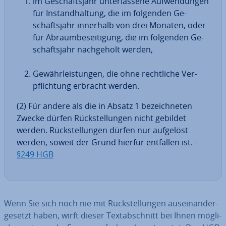
im Ge­schäfts­jahr un­ter­las­se­ne Auf­wen­dun­gen
für In­stand­hal­tung, die im folgenden Ge­
schäfts­jahr innerhalb von drei Monaten, oder
für Ab­raum­be­sei­ti­gung, die im folgenden Ge­
schäfts­jahr nach­ge­holt werden,
Ge­währ­leis­tun­gen, die ohne recht­li­che Ver­
pflich­tung erbracht werden.
(2) Für andere als die in Absatz 1 be­zeich­ne­ten
Zwecke dürfen Rück­stel­lun­gen nicht gebildet
werden. Rück­stel­lun­gen dürfen nur aufgelöst
werden, soweit der Grund hierfür entfallen ist. -
§249 HGB
Wenn Sie sich noch nie mit Rück­stel­lun­gen aus­ein­an­der­
ge­setzt haben, wirft dieser Text­ab­schnitt bei Ihnen mög­li­