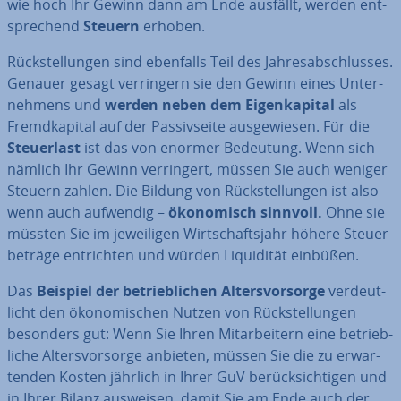
wie hoch Ihr Gewinn dann am Ende ausfällt, werden ent­
spre­chend
Steuern
erhoben.
Rück­stel­lun­gen sind ebenfalls Teil des Jah­res­ab­schlus­ses.
Genauer gesagt ver­rin­gern sie den Gewinn eines Un­ter­
neh­mens und
werden neben dem Ei­gen­ka­pi­tal
als
Fremd­ka­pi­tal auf der Pas­siv­sei­te aus­ge­wie­sen. Für die
Steu­er­last
ist das von enormer Bedeutung. Wenn sich
nämlich Ihr Gewinn ver­rin­gert, müssen Sie auch weniger
Steuern zahlen. Die Bildung von Rück­stel­lun­gen ist also –
wenn auch aufwendig –
öko­no­misch sinnvoll.
Ohne sie
müssten Sie im je­wei­li­gen Wirt­schafts­jahr höhere Steu­er­
be­trä­ge ent­rich­ten und würden Li­qui­di­tät einbüßen.
Das
Beispiel der be­trieb­li­chen Al­ters­vor­sor­ge
ver­deut­
licht den öko­no­mi­schen Nutzen von Rück­stel­lun­gen
besonders gut: Wenn Sie Ihren Mit­ar­bei­tern eine be­trieb­
li­che Al­ters­vor­sor­ge anbieten, müssen Sie die zu er­war­
ten­den Kosten jährlich in Ihrer GuV be­rück­sich­ti­gen und
in Ihrer Bilanz ausweisen, damit Sie am Ende auch der