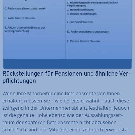
Rück­stel­lun­gen für Pensionen und ähnliche Ver­
pflich­tun­gen
Wenn Ihre Mit­ar­bei­ter eine Be­triebs­ren­te von Ihnen
erhalten, müssen Sie – wie bereits erwähnt – auch diese
zwingend in der Un­ter­neh­mens­bi­lanz fest­hal­ten. Jedoch
ist die genaue Höhe ebenso wie der Aus­zah­lungs­zeit­
raum der späteren Be­triebs­ren­te nicht abzusehen –
schließ­lich sind Ihre Mit­ar­bei­ter zurzeit noch er­werbs­tä­