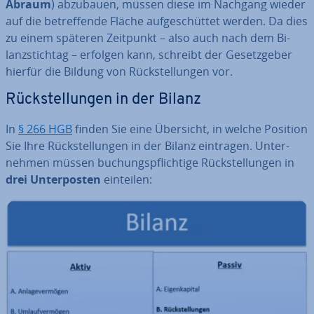
Abraum
) abzubauen, müssen diese im Nachgang wieder
auf die be­tref­fen­de Fläche auf­ge­schüt­tet werden. Da dies
zu einem späteren Zeitpunkt – also auch nach dem Bi­
lanz­stich­tag – erfolgen kann, schreibt der Ge­setz­ge­ber
hierfür die Bildung von Rück­stel­lun­gen vor.
Rück­stel­lun­gen in der Bilanz
In
§ 266 HGB
finden Sie eine Übersicht, in welche Position
Sie Ihre Rück­stel­lun­gen in der Bilanz eintragen. Un­ter­
neh­men müssen bu­chungs­pflich­ti­ge Rück­stel­lun­gen in
drei Un­ter­pos­ten
einteilen: