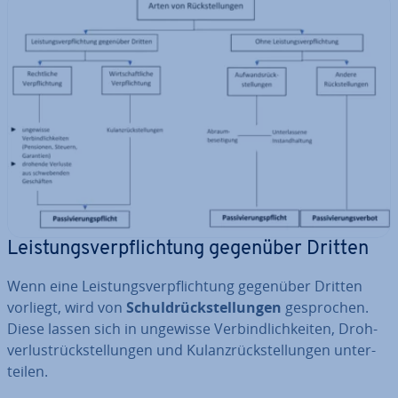
Leis­tungs­ver­pflich­tung gegenüber Dritten
Wenn eine Leis­tungs­ver­pflich­tung gegenüber Dritten
vorliegt, wird von
Schuld­rück­stel­lun­gen
ge­spro­chen.
Diese lassen sich in ungewisse Ver­bind­lich­kei­ten, Droh­
ver­lust­rück­stel­lun­gen und Ku­lanz­rück­stel­lun­gen un­ter­
tei­len.