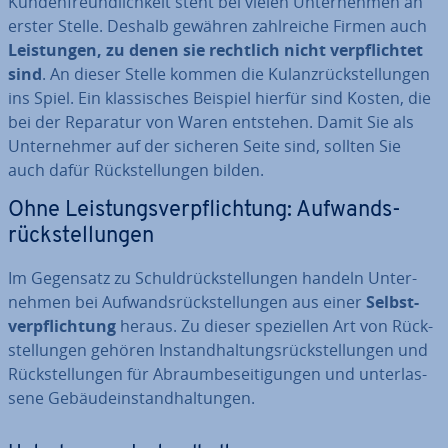
Kun­den­freund­lich­keit steht bei vielen Un­ter­neh­men an
erster Stelle. Deshalb gewähren zahl­rei­che Firmen auch
Leis­tun­gen, zu denen sie rechtlich nicht ver­pflich­tet
sind
. An dieser Stelle kommen die Ku­lanz­rück­stel­lun­gen
ins Spiel. Ein klas­si­sches Beispiel hierfür sind Kosten, die
bei der Reparatur von Waren entstehen. Damit Sie als
Un­ter­neh­mer auf der sicheren Seite sind, sollten Sie
auch dafür Rück­stel­lun­gen bilden.
Ohne Leis­tungs­ver­pflich­tung: Auf­wands­
rück­stel­lun­gen
Im Gegensatz zu Schuld­rück­stel­lun­gen handeln Un­ter­
neh­men bei Auf­wands­rück­stel­lun­gen aus einer
Selbst­
ver­pflich­tung
heraus. Zu dieser spe­zi­el­len Art von Rück­
stel­lun­gen gehören In­stand­hal­tungs­rück­stel­lun­gen und
Rück­stel­lun­gen für Ab­raum­be­sei­ti­gun­gen und un­ter­las­
se­ne Ge­bäu­de­instand­hal­tun­gen.