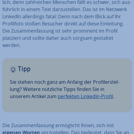
lich, denn zahl­rei­chen Menschen fällt es schwer, sich aus­
führ­lich in einem Text dar­zu­stel­len. Das ist im Netzwerk
LinkedIn al­ler­dings fatal: Denn nach dem Blick auf Ihr
Pro­fil­fo­to stoßen Besucher direkt auf diese Ein­lei­tung.
Die Zu­sam­men­fas­sung ist sehr prominent im Profil
platziert und sollte daher auch sorgsam gestaltet
werden.
Tipp
Sie stehen noch ganz am Anfang der Pro­fi­ler­stel­
lung? Weitere nützliche Tipps finden Sie in
unserem Artikel zum
perfekten LinkedIn-Profil
.
Die Zu­sam­men­fas­sung er­mög­licht Ihnen, sich mit
eigenen Worten
vor­zu­stel­len. Das bedeutet, dass Sie an