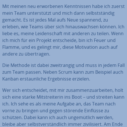
Mit meinen neu er­wor­be­nen Kennt­nis­sen habe ich zuerst
mein Team un­ter­stützt und mich dann selbst­stän­dig
gemacht. Es ist jedes Mal aufs Neue spannend, zu
erleben, wie Teams über sich hin­aus­wach­sen können. Ich
liebe es, meine Lei­den­schaft mit anderen zu teilen. Wenn
ich mich für ein Projekt ent­schei­de, bin ich Feuer und
Flamme, und es gelingt mir, diese Mo­ti­va­ti­on auch auf
andere zu über­tra­gen.
Die Methode ist dabei zweit­ran­gig und muss in jedem Fall
zum Team passen. Neben Scrum kann zum Beispiel auch
Kanban er­staun­li­che Er­geb­nis­se erzielen.
Wer sich ent­schei­det, mit mir zu­sam­men­zu­ar­bei­ten, holt
sich eine starke Mit­strei­te­rin ins Boot – und streiten kann
ich. Ich sehe es als meine Aufgabe an, das Team nach
vorne zu bringen und gegen störende Einflüsse zu
schützen. Dabei kann ich auch un­ge­müt­lich werden,
bleibe aber selbst­ver­ständ­lich immer zi­vi­li­siert. Am Ende