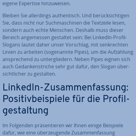
eigene Expertise hin­zu­wei­sen.
Bleiben Sie al­ler­dings au­then­tisch. Und be­rück­sich­ti­gen
Sie, dass nicht nur Such­ma­schi­nen die Textzeile lesen,
sondern auch echte Menschen. Deshalb muss dieser
Bereich an­ge­mes­sen gestaltet sein: Bei LinkedIn-Profil-
Slogans lautet daher unser Vorschlag, mit senk­rech­ten
Linien zu arbeiten (so­ge­nann­te Pipes), um die Auf­zäh­lung
an­spre­chend zu un­ter­glie­dern. Neben Pipes eignen sich
auch Ge­dan­ken­stri­che sehr gut dafür, den Slogan über­
sicht­li­cher zu gestalten.
LinkedIn-Zu­sam­men­fas­sung:
Po­si­tiv­bei­spie­le für die Pro­fil­
ge­stal­tung
Im Folgenden prä­sen­tie­ren wir Ihnen einige Beispiele
dafür, wie eine über­zeu­gen­de Zu­sam­men­fas­sung