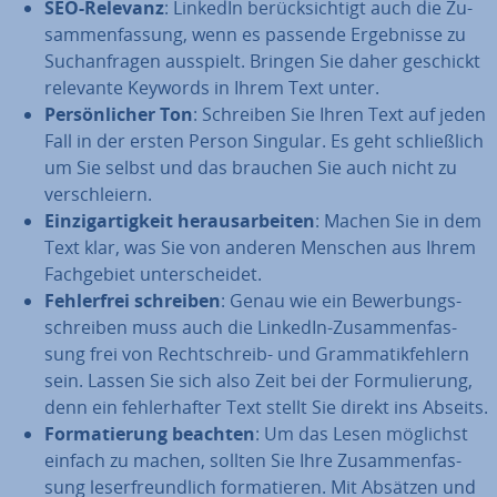
SEO-Relevanz
: LinkedIn be­rück­sich­tigt auch die Zu­
sam­men­fas­sung, wenn es passende Er­geb­nis­se zu
Such­an­fra­gen ausspielt. Bringen Sie daher geschickt
relevante Keywords in Ihrem Text unter.
Per­sön­li­cher Ton
: Schreiben Sie Ihren Text auf jeden
Fall in der ersten Person Singular. Es geht schließ­lich
um Sie selbst und das brauchen Sie auch nicht zu
ver­schlei­ern.
Ein­zig­ar­tig­keit her­aus­ar­bei­ten
: Machen Sie in dem
Text klar, was Sie von anderen Menschen aus Ihrem
Fach­ge­biet un­ter­schei­det.
Feh­ler­frei schreiben
: Genau wie ein Be­wer­bungs­
schrei­ben muss auch die LinkedIn-Zu­sam­men­fas­
sung frei von Recht­schreib- und Gram­ma­tik­feh­lern
sein. Lassen Sie sich also Zeit bei der For­mu­lie­rung,
denn ein feh­ler­haf­ter Text stellt Sie direkt ins Abseits.
For­ma­tie­rung beachten
: Um das Lesen möglichst
einfach zu machen, sollten Sie Ihre Zu­sam­men­fas­
sung le­ser­freund­lich for­ma­tie­ren. Mit Absätzen und