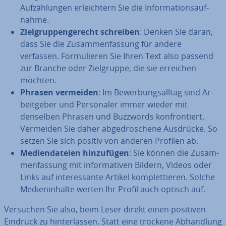
Auf­zäh­lun­gen er­leich­tern Sie die In­for­ma­ti­ons­auf­
nah­me.
Ziel­grup­pen­ge­recht schreiben
: Denken Sie daran,
dass Sie die Zu­sam­men­fas­sung für andere
verfassen. For­mu­lie­ren Sie Ihren Text also passend
zur Branche oder Ziel­grup­pe, die sie erreichen
möchten.
Phrasen vermeiden
: Im Be­wer­bungs­all­tag sind Ar­
beit­ge­ber und Per­so­na­ler immer wieder mit
denselben Phrasen und Buzzwords kon­fron­tiert.
Vermeiden Sie daher ab­ge­dro­sche­ne Ausdrücke. So
setzen Sie sich positiv von anderen Profilen ab.
Me­di­en­da­tei­en hin­zu­fü­gen
: Sie können die Zu­sam­
men­fas­sung mit in­for­ma­ti­ven Bildern, Videos oder
Links auf in­ter­es­san­te Artikel kom­plet­tie­ren. Solche
Me­di­en­in­hal­te werten Ihr Profil auch optisch auf.
Versuchen Sie also, beim Leser direkt einen positiven
Eindruck zu hin­ter­las­sen. Statt eine trockene Ab­hand­lung