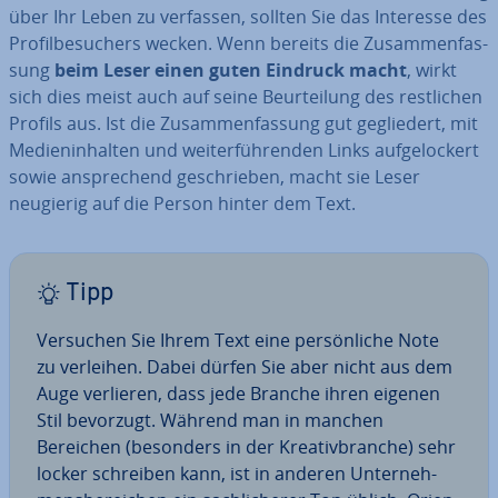
über Ihr Leben zu verfassen, sollten Sie das Interesse des
Pro­fil­be­su­chers wecken. Wenn bereits die Zu­sam­men­fas­
sung
beim Leser einen guten Eindruck macht
, wirkt
sich dies meist auch auf seine Be­ur­tei­lung des rest­li­chen
Profils aus. Ist die Zu­sam­men­fas­sung gut ge­glie­dert, mit
Me­di­en­in­hal­ten und wei­ter­füh­ren­den Links auf­ge­lo­ckert
sowie an­spre­chend ge­schrie­ben, macht sie Leser
neugierig auf die Person hinter dem Text.
Tipp
Versuchen Sie Ihrem Text eine per­sön­li­che Note
zu verleihen. Dabei dürfen Sie aber nicht aus dem
Auge verlieren, dass jede Branche ihren eigenen
Stil bevorzugt. Während man in manchen
Bereichen (besonders in der Krea­tiv­bran­che) sehr
locker schreiben kann, ist in anderen Un­ter­neh­