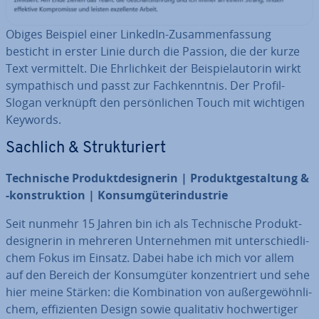
Obiges Beispiel einer LinkedIn-Zu­sam­men­fas­sung
besticht in erster Linie durch die Passion, die der kurze
Text ver­mit­telt. Die Ehr­lich­keit der Bei­spiel­au­to­rin wirkt
sym­pa­thisch und passt zur Fach­kennt­nis. Der Profil-
Slogan verknüpft den per­sön­li­chen Touch mit wichtigen
Keywords.
Sachlich & Struk­tu­riert
Tech­ni­sche Pro­dukt­de­si­gne­rin | Pro­dukt­ge­stal­tung &
-kon­struk­ti­on | Kon­sum­gü­ter­in­dus­trie
Seit nunmehr 15 Jahren bin ich als Tech­ni­sche Pro­dukt­
de­si­gne­rin in mehreren Un­ter­neh­men mit un­ter­schied­li­
chem Fokus im Einsatz. Dabei habe ich mich vor allem
auf den Bereich der Kon­sum­gü­ter kon­zen­triert und sehe
hier meine Stärken: die Kom­bi­na­ti­on von au­ßer­ge­wöhn­li­
chem, ef­fi­zi­en­ten Design sowie qua­li­ta­tiv hoch­wer­ti­ger