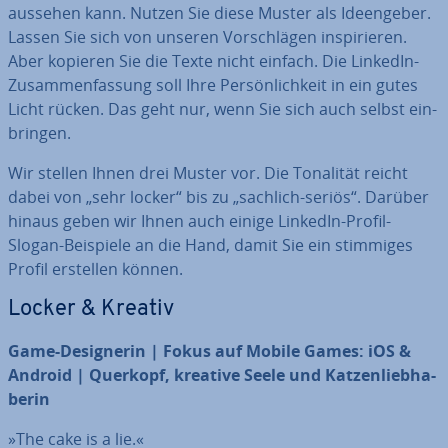
aussehen kann. Nutzen Sie diese Muster als Ideen­ge­ber.
Lassen Sie sich von unseren Vor­schlä­gen in­spi­rie­ren.
Aber kopieren Sie die Texte nicht einfach. Die LinkedIn-
Zu­sam­men­fas­sung soll Ihre Per­sön­lich­keit in ein gutes
Licht rücken. Das geht nur, wenn Sie sich auch selbst ein­
brin­gen.
Wir stellen Ihnen drei Muster vor. Die Tonalität reicht
dabei von „sehr locker“ bis zu „sachlich-seriös“. Darüber
hinaus geben wir Ihnen auch einige LinkedIn-Profil-
Slogan-Beispiele an die Hand, damit Sie ein stimmiges
Profil erstellen können.
Locker & Kreativ
Game-De­si­gne­rin | Fokus auf Mobile Games: iOS &
Android | Querkopf, kreative Seele und Kat­zen­lieb­ha­
be­rin
»The cake is a lie.«