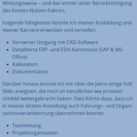
Wir­kungs­wei­se – und das immer unter Be­rück­sich­ti­gung
des Kosten-Nutzen-Faktors.
Folgende Fä­hig­kei­ten konnte ich meiner Aus­bil­dung und
meiner Karriere erwerben und vertiefen:
Ver­sier­ter Umgang mit CAD-Software
De­tail­lier­te ERP- und EDV-Kennt­nis­se (SAP & MS-
Office)
Kal­ku­la­ti­on
Do­ku­men­ta­ti­on
Darüber hinaus konnte ich mir über die Jahre einige Soft
Skills aneignen, die mich im be­ruf­li­chen wie privaten
Umfeld wei­ter­ge­bracht haben. Dies führte dazu, dass ich
in meiner letzten An­stel­lung auch Führungs- und Or­ga­ni­
sa­ti­ons­ver­ant­wor­tung über­neh­men konnte:
Team­lei­tung
Pro­jekt­orga­ni­sa­ti­on