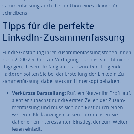
sam­men­fas­sung auch die Funktion eines kleinen An­
schrei­bens.
Tipps für die perfekte
LinkedIn-Zu­sam­men­fas­sung
Für die Ge­stal­tung Ihrer Zu­sam­men­fas­sung stehen Ihnen
rund 2.000 Zeichen zur Verfügung – und es spricht nichts
dagegen, diesen Umfang auch aus­zu­rei­zen. Folgende
Faktoren sollten Sie bei der Er­stel­lung der LinkedIn-Zu­
sam­men­fas­sung dabei stets im Hin­ter­kopf behalten.
Verkürzte Dar­stel­lung
: Ruft ein Nutzer Ihr Profil auf,
sieht er zunächst nur die ersten Zeilen der Zu­sam­
men­fas­sung und muss sich den Rest durch einen
weiteren Klick anzeigen lassen. For­mu­lie­ren Sie
daher einen in­ter­es­san­ten Einstieg, der zum Wei­ter­
le­sen einlädt.