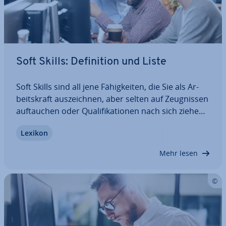
Soft Skills: De­fi­ni­ti­on und Liste
Soft Skills sind all jene Fä­hig­kei­ten, die Sie als Ar­
beits­kraft aus­zeich­nen, aber selten auf Zeug­nis­sen
auf­tau­chen oder Qua­li­fi­ka­tio­nen nach sich ziehen.
Dabei sind Ihre Soft Skills für Ar­beit­ge­ber für viele
Lexikon
wichtige Fragen relevant: Wie gut können Sie mit
Menschen…
Mehr lesen