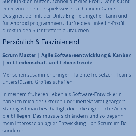
Such­funk­ti­on nutzen, schnell auf dies Profil. Denn sucht
einer von ihnen bei­spiels­wei­se nach einem Game-
Designer, der mit der Unity Engine umgehen kann und
für Android pro­gram­miert, dürfte dies LinkedIn-Profil
direkt in den Such­tref­fern auf­tau­chen.
Per­sön­lich & Fas­zi­nie­rend
Scrum Master | Agile Soft­ware­ent­wick­lung & Kanban
| mit Lei­den­schaft und Le­bens­freu­de
Menschen zu­sam­men­brin­gen. Talente frei­set­zen. Teams
un­ter­stüt­zen. Großes schaffen.
In meinem früheren Leben als Software-Ent­wick­le­rin
habe ich mich des Öfteren über In­ef­fek­ti­vi­tät geärgert.
Ständig ist man be­schäf­tigt, doch die ei­gent­li­che Arbeit
bleibt liegen. Das musste sich ändern und so begann
mein Interesse an agiler Ent­wick­lung – an Scrum im Be­
son­de­ren.