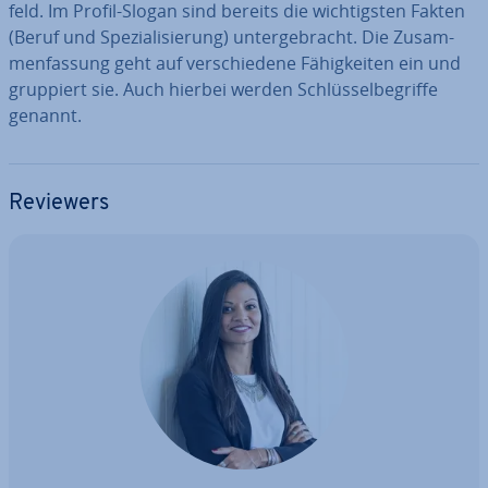
feld. Im Profil-Slogan sind bereits die wich­tigs­ten Fakten
(Beruf und Spe­zia­li­sie­rung) un­ter­ge­bracht. Die Zu­sam­
men­fas­sung geht auf ver­schie­de­ne Fä­hig­kei­ten ein und
gruppiert sie. Auch hierbei werden Schlüs­sel­be­grif­fe
genannt.
Reviewers