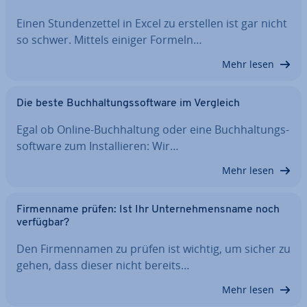
Einen Stun­den­zet­tel in Excel zu erstellen ist gar nicht
so schwer. Mittels einiger Formeln…
Mehr lesen
Die beste Buch­hal­tungs­soft­ware im Vergleich
Egal ob Online-Buch­hal­tung oder eine Buch­hal­tungs­
soft­ware zum In­stal­lie­ren: Wir…
Mehr lesen
Fir­men­na­me prüfen: Ist Ihr Un­ter­neh­mens­na­me noch
verfügbar?
Den Fir­men­na­men zu prüfen ist wichtig, um sicher zu
gehen, dass dieser nicht bereits…
Mehr lesen