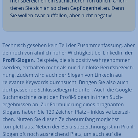
mens­be­rei­chen ein sach­li­che­rer Ton üblich. Ori­en­
tie­ren Sie sich an solchen Ge­pflo­gen­hei­ten. Denn
Sie wollen zwar auffallen, aber nicht negativ!
Technisch gesehen kein Teil der Zu­sam­men­fas­sung, aber
dennoch von ähnlich hoher Wich­tig­keit bei LinkedIn:
der
Profil-Slogan
. Beispiele, die als positiv wahr­ge­nom­men
werden, enthalten mehr als nur die bloße Be­rufs­be­zeich­
nung. Zudem wird auch der Slogan von LinkedIn auf
relevante Keywords durch­sucht. Bringen Sie also auch
dort passende Schlüs­sel­be­grif­fe unter. Auch die Google-
Such­ma­schi­ne zeigt den Profil-Slogan in ihren Such­
ergeb­nis­sen an. Zur For­mu­lie­rung eines prä­gnan­ten
Slogans haben Sie 120 Zeichen Platz – inklusive Leer­zei­
chen. Nutzen Sie diesen Zei­chen­um­fang möglichst
komplett aus. Neben der Be­rufs­be­zeich­nung ist im Profil-
Slogan oft noch aus­rei­chend Platz, um auch auf die