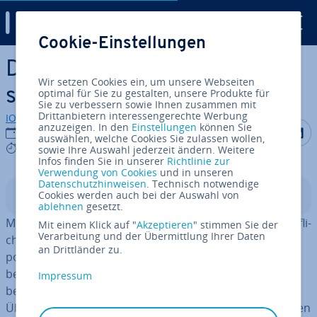
Digital Guide
Cookie-Einstellungen
Zum Haupt­in­halt springen
Die LinkedIn-Zu­sam­men­fas­
Wir setzen Cookies ein, um unsere Webseiten
sung: Muster für Ihr Profil
optimal für Sie zu gestalten, unsere Produkte für
Sie zu verbessern sowie Ihnen zusammen mit
Drittanbietern interessengerechte Werbung
IONOS Redaktion
anzuzeigen. In den
Einstellungen
können Sie
Auf Facebo
Auf Tw
A
12.05.2023
auswählen, welche Cookies Sie zulassen wollen,
9 mins
sowie Ihre Auswahl jederzeit ändern. Weitere
Infos finden Sie in unserer
Richtlinie zur
Verwendung von Cookies
und in unseren
Datenschutzhinweisen
. Technisch notwendige
Cookies werden auch bei der Auswahl von
In­halts­ver­zeich­nis
ablehnen
gesetzt.
Mit einem Profil bei LinkedIn kann man sich, seine be­ruf­li­
Mit einem Klick auf "
Akzeptieren
" stimmen Sie der
Verarbeitung und der Übermittlung Ihrer Daten
chen Er­fah­run­gen und sein Fach­wis­sen prä­sen­tie­ren –
an Drittländer zu.
po­ten­zi­el­len Kunden, Kollegen und auch künftigen Ar­
beit­ge­bern. Die
digitale Vi­si­ten­kar­te
in dem Netzwerk
Impressum
besteht aus mehreren Bereichen, die eine um­fas­sen­de
Übersicht über Ihre pro­fes­sio­nel­len Fä­hig­kei­ten erlauben