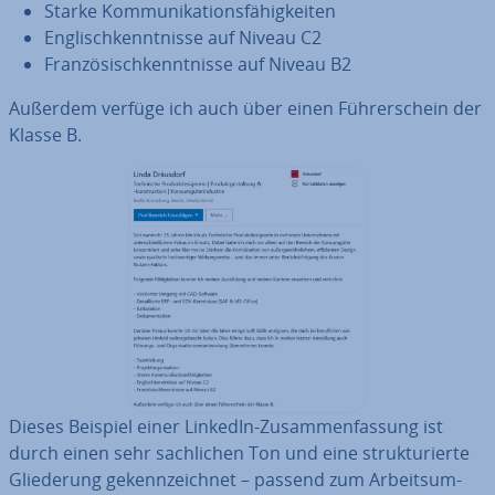
Starke Kom­mu­ni­ka­ti­ons­fä­hig­kei­ten
Eng­lisch­kennt­nis­se auf Niveau C2
Fran­zö­sisch­kennt­nis­se auf Niveau B2
Außerdem verfüge ich auch über einen Füh­rer­schein der
Klasse B.
Dieses Beispiel einer LinkedIn-Zu­sam­men­fas­sung ist
durch einen sehr sach­li­chen Ton und eine struk­tu­rier­te
Glie­de­rung ge­kenn­zeich­net – passend zum Ar­beits­um­