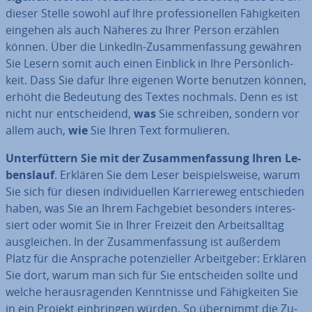
dieser Stelle sowohl auf Ihre pro­fes­sio­nel­len Fä­hig­kei­ten
eingehen als auch Näheres zu Ihrer Person erzählen
können. Über die LinkedIn-Zu­sam­men­fas­sung gewähren
Sie Lesern somit auch einen Einblick in Ihre Per­sön­lich­
keit. Dass Sie dafür Ihre eigenen Worte benutzen können,
erhöht die Bedeutung des Textes nochmals. Denn es ist
nicht nur ent­schei­dend,
was
Sie schreiben, sondern vor
allem auch,
wie
Sie Ihren Text for­mu­lie­ren.
Un­ter­füt­tern Sie mit der Zu­sam­men­fas­sung Ihren Le­
bens­lauf
. Erklären Sie dem Leser bei­spiels­wei­se, warum
Sie sich für diesen in­di­vi­du­el­len Kar­rie­re­weg ent­schie­den
haben, was Sie an Ihrem Fach­ge­biet besonders in­ter­es­
siert oder womit Sie in Ihrer Freizeit den Ar­beits­all­tag
aus­glei­chen. In der Zu­sam­men­fas­sung ist außerdem
Platz für die Ansprache po­ten­zi­el­ler Ar­beit­ge­ber: Erklären
Sie dort, warum man sich für Sie ent­schei­den sollte und
welche her­aus­ra­gen­den Kennt­nis­se und Fä­hig­kei­ten Sie
in ein Projekt ein­brin­gen würden. So übernimmt die Zu­