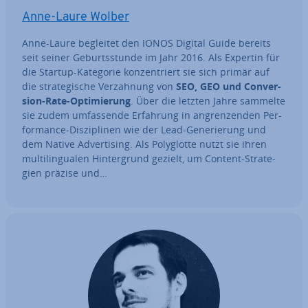
Anne-Laure Wolber
Anne-Laure begleitet den IONOS Digital Guide bereits
seit seiner Ge­burts­stun­de im Jahr 2016. Als Expertin für
die Startup-Kategorie kon­zen­triert sie sich primär auf
die stra­te­gi­sche Ver­zah­nung von
SEO, GEO und Con­ver­
si­on-Rate-Op­ti­mie­rung
. Über die letzten Jahre sammelte
sie zudem um­fas­sen­de Erfahrung in an­gren­zen­den Per­
for­mance-Dis­zi­pli­nen wie der Lead-Ge­ne­rie­rung und
dem Native Ad­ver­ti­sing. Als Po­ly­glot­te nutzt sie ihren
mul­ti­l­in­gua­len Hin­ter­grund gezielt, um Content-Stra­te­
gien präzise und…