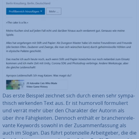
Das erste Beispiel zeichnet sich durch einen sehr sym­pa­
thisch wirkenden Text aus. Er ist humorvoll for­mu­liert
und verrät mehr über den Charakter der Autorin als
über ihre Fä­hig­kei­ten. Dennoch enthält er bran­chen­re­le­
van­te Keywords sowohl in der Zu­sam­men­fas­sung als
auch im Slogan. Das führt po­ten­zi­el­le Ar­beit­ge­ber, die die