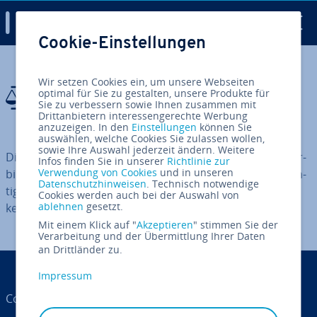
Digital Guide
Cookie-Einstellungen
Zum Haupt­in­halt springen
Haf­tungs­aus­
Wir setzen Cookies ein, um unsere Webseiten
optimal für Sie zu gestalten, unsere Produkte für
Sie zu verbessern sowie Ihnen zusammen mit
schluss
Drittanbietern interessengerechte Werbung
anzuzeigen. In den
Einstellungen
können Sie
auswählen, welche Cookies Sie zulassen wollen,
sowie Ihre Auswahl jederzeit ändern. Weitere
Die In­for­ma­tio­nen in diesem Artikel sind allein als un­ver­
Infos finden Sie in unserer
Richtlinie zur
Verwendung von Cookies
und in unseren
bind­li­che Hinweise zu verstehen. Für die in­halt­li­che Rich­
Datenschutzhinweisen
. Technisch notwendige
tig­keit der hier gemachten Angaben übernimmt IONOS
Cookies werden auch bei der Auswahl von
ablehnen
gesetzt.
keine Gewähr.
Mit einem Klick auf "
Akzeptieren
" stimmen Sie der
Verarbeitung und der Übermittlung Ihrer Daten
an Drittländer zu.
Impressum
Cookies