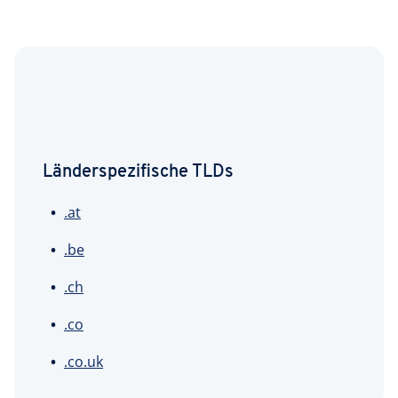
Länderspezifische TLDs
.at
.be
.ch
.co
.co.uk