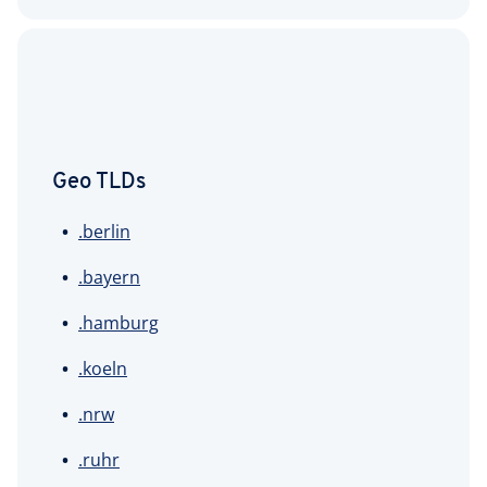
Geo TLDs
.berlin
.bayern
.hamburg
.koeln
.nrw
.ruhr