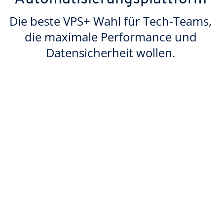
Die beste VPS+ Wahl für Tech-Teams,
die maximale Performance und
Datensicherheit wollen.
Über 99,99 % Verfügbarkeit –
gehostet auf IONOS VPS+
IONOS VPS+ Lösungen bieten eine
Verfügbarkeit von 99,99 % durch
Hochleistungstechnik und Geo-Redundanz
auf ISO-zertifizierter Infrastruktur in Europa.