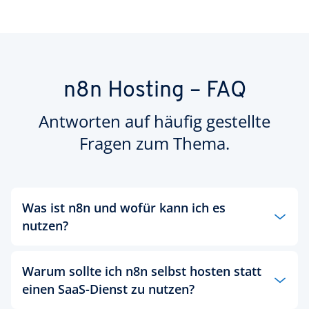
n8n Hosting – FAQ
Antworten auf häufig gestellte
Fragen zum Thema.
Was ist n8n und wofür kann ich es
nutzen?
n8n ist eine Open-Source-Plattform für visuelle
Workflow-Automatisierung. Sie können darüber
Warum sollte ich n8n selbst hosten statt
Tools, Daten und KI-Dienste wie OpenAI verbinden
einen SaaS-Dienst zu nutzen?
– ohne Code zu schreiben.