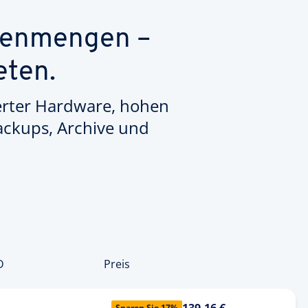
atenmengen –
eten.
ierter Hardware, hohen
ackups, Archive und
D
Preis
139,16 €
Sparen Sie 17%