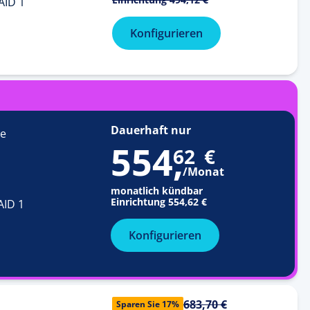
AID 1
Konfigurieren
Dauerhaft nur
Me
554
,
62
€
/Monat
monatlich kündbar
Einrichtung
554,62 €
AID 1
Konfigurieren
683,70 €
Sparen Sie 17%