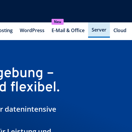
Neu
Server
osting
WordPress
E-Mail & Office
Cloud
mgebung –
 flexibel.
r datenintensive
ür Leistung und