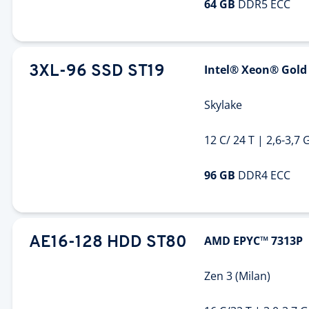
64 GB
DDR5 ECC
Intel® Xeon® Gold
3XL-96 SSD ST19
Skylake
12 C/ 24 T | 2,6-3,7
96 GB
DDR4 ECC
AMD EPYC™ 7313P
AE16-128 HDD ST80
Zen 3 (Milan)