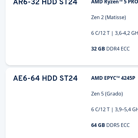
AMD Ryzen™ 5 PRO
AR6-32 HDD ST24
Zen 2 (Matisse)
6 C/12 T | 3,6-4,2 G
32 GB
DDR4 ECC
AMD EPYC™ 4245P
AE6-64 HDD ST24
Zen 5 (Grado)
6 C/12 T | 3,9–5,4 G
64 GB
DDR5 ECC