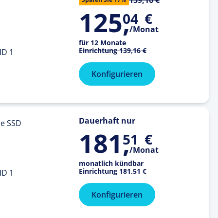
125
,
04
€
/Monat
für 12 Monate
Einrichtung
139,16 €
ID 1
Konfigurieren
Dauerhaft nur
e SSD
181
,
51
€
/Monat
monatlich kündbar
Einrichtung
181,51 €
ID 1
Konfigurieren