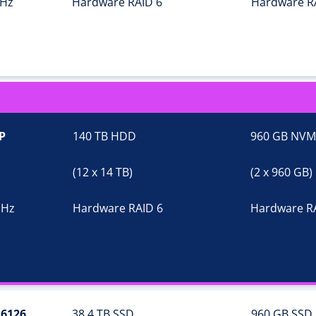
GHz
Hardware RAID 6
Hardware R
P
140 TB HDD
960 GB NV
(12 x 14 TB)
(2 x 960 GB)
GHz
Hardware RAID 6
Hardware R
 6126
38,4 TB SSD
960 GB SSD