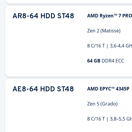
AMD Ryzen™ 7 PRO
AR8-64 HDD ST48
Zen 2 (Matisse)
8 C/16 T | 3,6-4,4 G
64 GB
DDR4 ECC
AMD EPYC™ 4345P
AE8-64 HDD ST48
Zen 5 (Grado)
8 C/16 T | 3,8–5,5 G