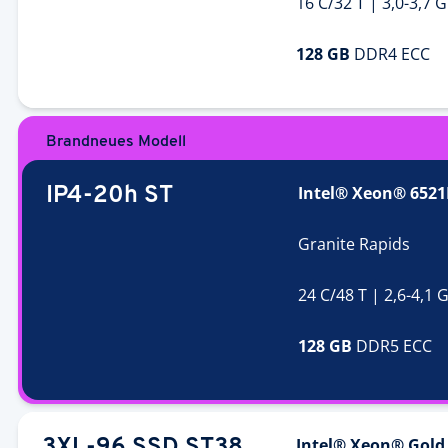
16 C/32 T | 3,0-3,7 
128 GB
DDR4 ECC
Brandneues Modell
Intel® Xeon® 6521
IP4-20h ST
Granite Rapids
24 C/48 T | 2,6-4,1 
128 GB
DDR5 ECC
Intel® Xeon® Gold
3XL-96 SSD ST38