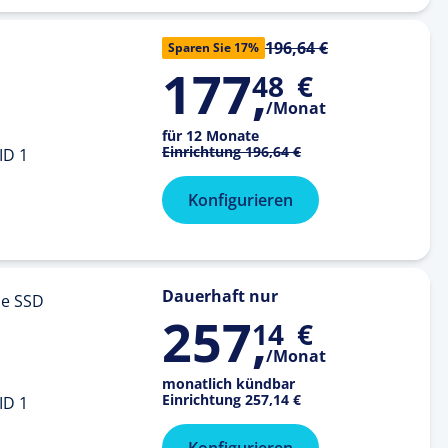
196,64 €
Sparen Sie 17%
177
,
48
€
/Monat
für 12 Monate
Einrichtung
196,64 €
ID 1
Konfigurieren
Dauerhaft nur
e SSD
257
,
14
€
/Monat
monatlich kündbar
Einrichtung
257,14 €
ID 1
Konfigurieren