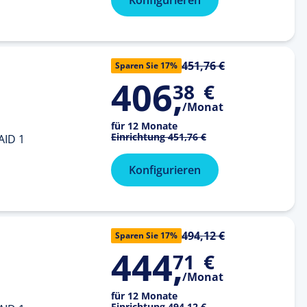
451,76 €
Sparen Sie 17%
406
,
38
€
/Monat
für 12 Monate
Einrichtung
451,76 €
AID 1
Konfigurieren
494,12 €
Sparen Sie 17%
444
,
71
€
/Monat
für 12 Monate
Einrichtung
494,12 €