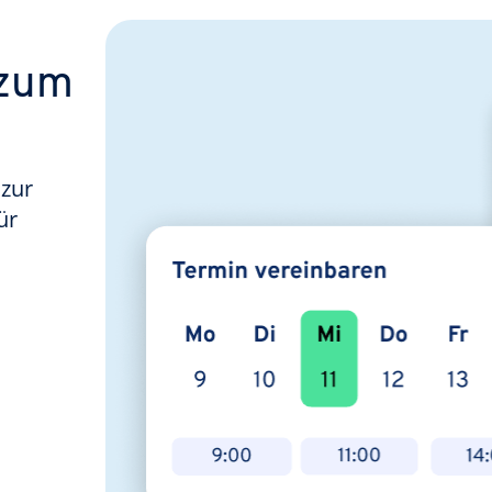
 zum
 zur
ür