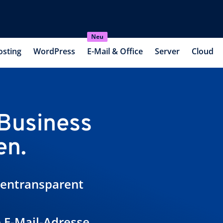
Neu
osting
WordPress
E-Mail & Office
Server
Cloud
 Business
en.
tentransparent
 E-Mail-Adresse