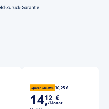
ld-Zurück-Garantie
30,25 €
Sparen Sie 29%
14
,
12
€
/Monat