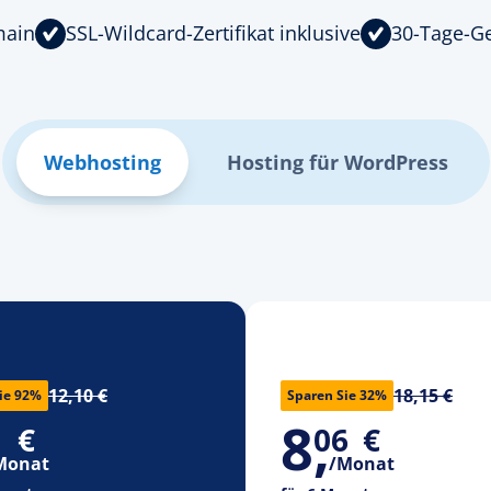
main
SSL-Wildcard-Zertifikat inklusive
30-Tage-Ge
Webhosting
Hosting für WordPress
12,10 €
18,15 €
ie 92%
Sparen Sie 32%
8
,
1
€
06
€
Monat
/Monat