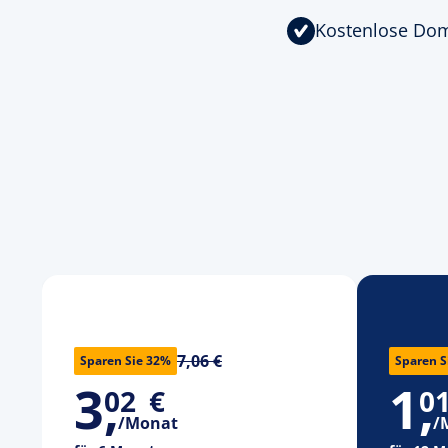
Kostenlose Do
7,06 €
Sparen Sie 32%
Sparen S
3
,
1
,
02
€
0
/Monat
/