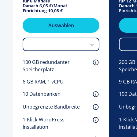
für 6 Monate
für 12 
Danach
6,05 €
/Monat
Danach
Einrichtung
10,08 €
Einricht
Auswählen
100 GB redundanter 
200 GB 
Speicherplatz 
Speiche
6 GB RAM, 1 vCPU
9 GB RA
10 Datenbanken 
100 Da
Unbegrenzte Bandbreite 
Unbegre
1-Klick-WordPress-
1-Klick
Installation
Installa