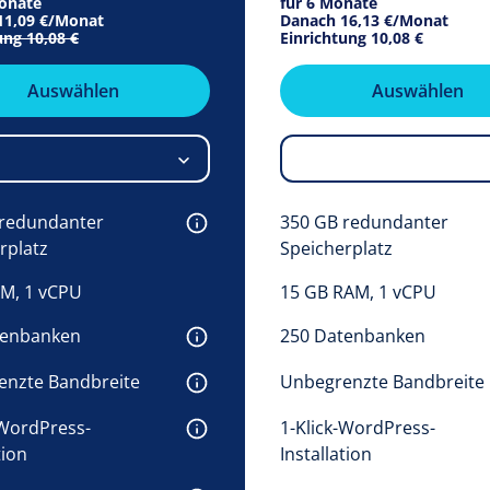
Monate
für 6 Monate
11,09 €
/Monat
Danach
16,13 €
/Monat
ung
10,08 €
Einrichtung
10,08 €
Auswählen
Auswählen
redundanter 
350 GB redundanter 
rplatz 
Speicherplatz 
M, 1 vCPU
15 GB RAM, 1 vCPU
tenbanken 
250 Datenbanken 
nzte Bandbreite 
Unbegrenzte Bandbreite 
-WordPress-
1-Klick-WordPress-
tion
Installation