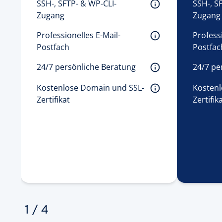
SSH-, SFTP- & WP-CLI-
SSH-, S
Zugang 
Zugang
Professionelles E-Mail-
Professi
Postfach 
Postfac
24/7 persönliche Beratung 
24/7 pe
Kostenlose Domain und SSL-
Kostenl
Zertifikat 
Zertifika
1
/
4