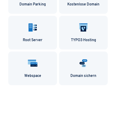
Selbstverständlich können Sie auch selbst noch
Domain Parking
Kostenlose Domain
einmal unseren Domaincheck nutzen und Ihre
gewünschte Alternative eingeben. So können Sie
schnell und flexibel bei Ihrer Domainsuche, die für
Sie geeignete Domain finden.
Root Server
TYPO3 Hosting
Webspace
Domain sichern