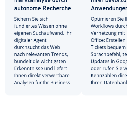
Marktanalyse durch
Ihrer bevorzug
autonome Recherche
Anwendungen
Sichern Sie sich
Optimieren Sie Ihr
fundiertes Wissen ohne
Workflows durch d
eigenen Suchaufwand. Ihr
Vernetzung mit Mi
digitaler Agent
Office: Erstellen Si
durchsucht das Web
Tickets bequem p
nach relevanten Trends,
Sprachbefehl, teile
bündelt die wichtigsten
Updates in Google
Erkenntnisse und liefert
oder rufen Sie wic
Ihnen direkt verwertbare
Kennzahlen direkt
Analysen für Ihr Business.
Ihren Datenbanke