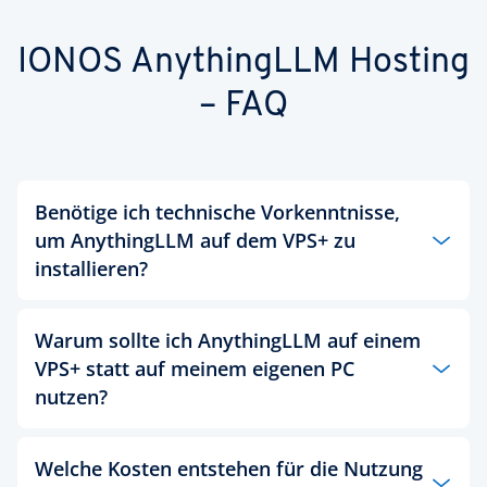
IONOS AnythingLLM Hosting
– FAQ
Benötige ich technische Vorkenntnisse,
um AnythingLLM auf dem VPS+ zu
installieren?
Ja, für die Einrichtung und Verwaltung von
Warum sollte ich AnythingLLM auf einem
AnythingLLM auf einem IONOS VPS+ sind
VPS+ statt auf meinem eigenen PC
Grundkenntnisse in der Server-Administration
erforderlich. Da Sie vollen Root-Zugriff auf das
nutzen?
Linux-System erhalten, sollten Sie mit der
Kommandozeile (SSH) sowie der Konfiguration von
Ein IONOS VPS+ bietet drei entscheidende Vorteile:
Docker oder Node.js vertraut sein. Der VPS+ bietet
Welche Kosten entstehen für die Nutzung
24/7-Verfügbarkeit, Sicherheit und eine feste IP-
Ihnen die maximale Freiheit eines professionellen