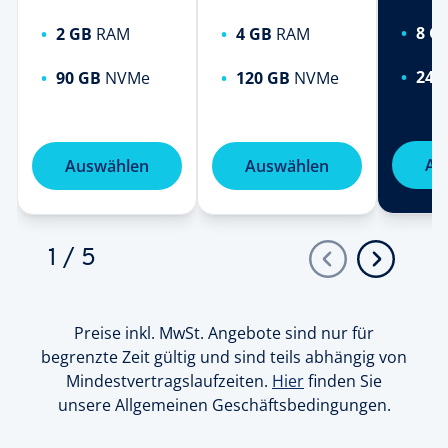
8 G
2 GB
RAM
4 GB
RAM
240
90 GB
NVMe
120 GB
NVMe
Au
Auswählen
Auswählen
1
/
5
Preise inkl. MwSt. Angebote sind nur für
begrenzte Zeit gültig und sind teils abhängig von
Mindestvertragslaufzeiten.
Hier
finden Sie
unsere Allgemeinen Geschäftsbedingungen.