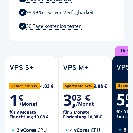
99,99 % Server-Verfügbarkeit
30 Tage kostenlos testen
Unser
VPS 
VPS S+
VPS M+
4,03 €
9,08 €
Sparen 
Sparen Sie 33%
Sparen Sie 24%
5
,
1
3
,
0
€
03
€
/
/Monat
/Monat
für 3 M
für 3 Monate
für 3 Monate
Einrich
Einrichtung
10,08 €
Einrichtung
10,08 €
6 v
2 vCores
CPU
4 vCores
CPU