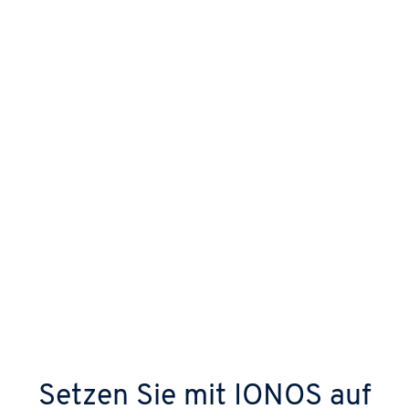
bei komplexen Aufgabenlisten immer
blitzschnell reagiert.
Höchste Ausfallsicherheit und
Konnektivität
IONOS garantiert 99,99 % Verfügbarkeit.
Dank fester IP und stabiler Glasfaser bleibt
die Verbindung zu WhatsApp oder Slack
jederzeit aktiv. Ihr Agent verpasst keine
Nachricht, auch wenn Sie offline sind.
Setzen Sie mit IONOS auf