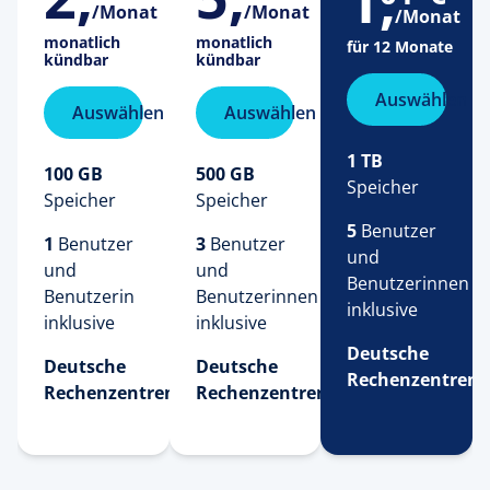
1
,
/Monat
/Monat
/Monat
monatlich
monatlich
für 12 Monate
kündbar
kündbar
Auswählen
Auswählen
Auswählen
1 TB
100 GB
500 GB
Speicher
Speicher
Speicher
5
 Benutzer 
1
 Benutzer 
3
 Benutzer 
und 
und 
und 
Benutzerinnen 
Benutzerin 
Benutzerinnen 
inklusive
inklusive
inklusive
Deutsche
Deutsche
Deutsche
Rechenzentren
Rechenzentren
Rechenzentren