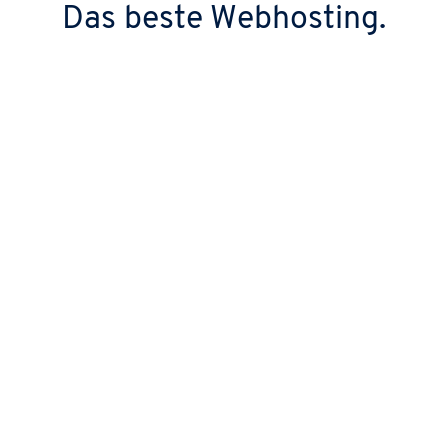
Das beste Webhosting.
Mit > 99,99 % höchste Verfügbarkeit
im Markt
Über 99,99 % garantierte Uptime dank
Hochleistungs-Technik und Geo-Redundanz
auf ISO-zertifizierter Infrastruktur in Europa.
Sofort startklar dank Domain, SSL &
E-Mail
Alles dabei, was Sie für einen erfolgreichen