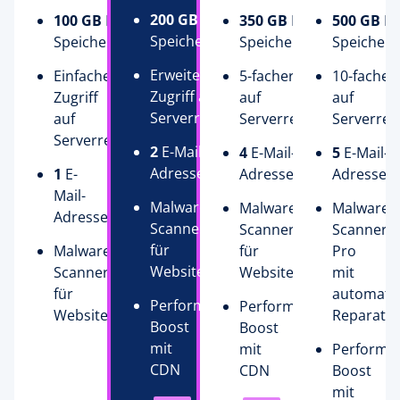
200 GB
NVMe
100 GB
NVMe
350 GB
NVMe
500 GB
N
Speicherplatz
Speicherplatz
Speicherplatz
Speicherp
Erweiterter
Einfacher
5-facher Zugriff
10-facher 
Zugriff auf
Zugriff
auf
auf
Serverressourcen
auf
Serverressourcen
Serverres
Serverressourcen
2
E-Mail-
4
E-Mail-
5
E-Mail-
Adressen
1
E-
Adressen
Adressen
Mail-
Malware-
Malware-
Malware-
Adresse
Scanner
Scanner
Scanner
für
Malware-
für
Pro
Websites
Scanner
Websites
mit
für
automati
Performance-
Performance-
Websites
Reparatu
Boost
Boost
mit
mit
Performa
CDN
CDN
Boost
mit