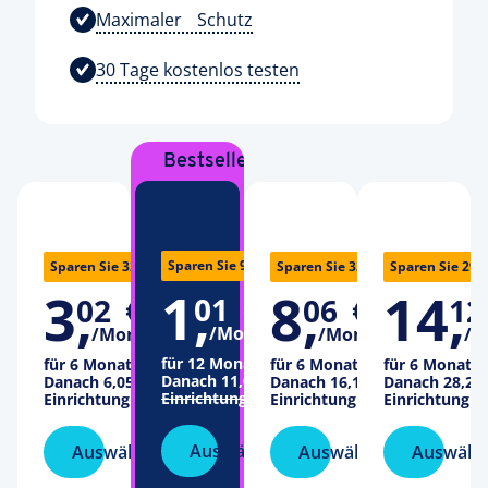
Maximaler Schutz
30 Tage kostenlos testen
Bestseller
12,10 €
7,06 €
18,15 €
Sparen Sie 92%
Sparen Sie 32%
Sparen Sie 32%
Sparen Sie 29
1
,
3
,
8
,
14
,
01
€
02
€
06
€
12
/Monat
/Monat
/Monat
/M
für 12 Monate
für 6 Monate
für 6 Monate
für 6 Monate
Danach
11,09 €
/Monat
Danach
6,05 €
/Monat
Danach
16,13 €
/Monat
Danach
28,24
Einrichtung
10,08 €
Einrichtung
10,08 €
Einrichtung
10,08 €
Einrichtung
1
Auswählen
Auswählen
Auswählen
Auswähl