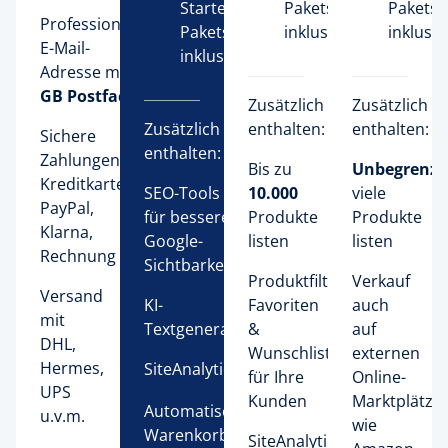
Starter-
Pakets 
Pakets 
Professionelle 
Pakets 
inklusive
inklusiv
E-Mail-
inklusive
Adresse mit 
2 
GB Postfach
Zusätzlich
Zusätzlich
Zusätzlich
enthalten:
enthalten:
Sichere
enthalten:
Zahlungen:
Bis zu 
Unbegrenzt
Kreditkarte,
SEO-Tools 
10.000
viele 
PayPal,
für bessere 
Produkte 
Produkte 
Klarna,
Google-
listen
listen
Rechnung
Sichtbarkeit 
Produktfilter,
Verkauf
Versand
KI-
Favoriten
auch
mit
Textgenerator 
&
auf
DHL,
Wunschlisten
externen
Hermes,
SiteAnalytics 
für Ihre
Online-
UPS
Kunden
Marktplätzen
Automatische 
u.v.m.
wie
Warenkorbwiederherstellung 
SiteAnalytics 