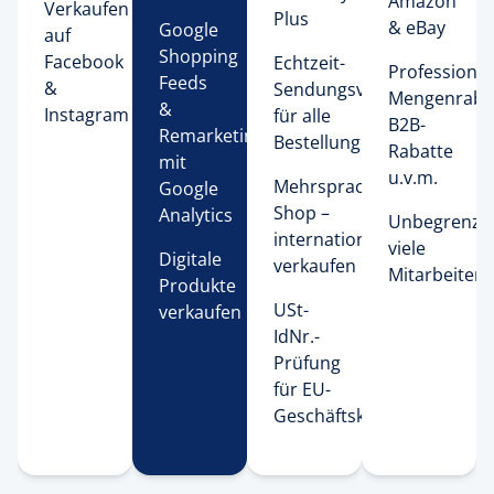
Amazon
Verkaufen
Plus 
& eBay
Google
auf
Shopping
Facebook
Echtzeit-
Professionel
Feeds
&
Sendungsverfolgung
Mengenrabat
&
Instagram
für alle
B2B-
Remarketing
Bestellungen
Rabatte
mit
u.v.m.
Mehrsprachiger
Google
Shop –
Analytics
Unbegrenzt
international
viele
Digitale
verkaufen
Mitarbeiten
Produkte
USt-
verkaufen
IdNr.-
Prüfung
für EU-
Geschäftskunden