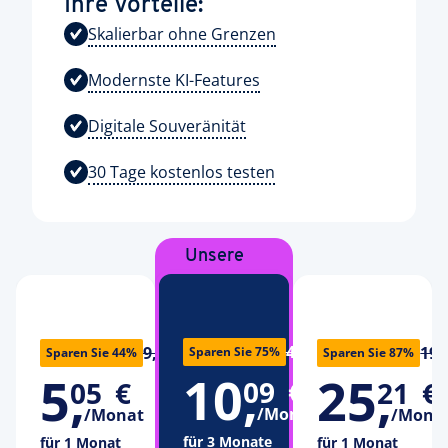
Ihre Vorteile:
Skalierbar ohne Grenzen
Modernste KI-Features
Digitale Souveränität
30 Tage kostenlos testen
Unsere
Empfehlung
40,34 €
9,08 €
191
Sparen Sie 75%
Sparen Sie 44%
Sparen Sie 87%
10
,
5
,
25
,
09
€
05
€
21
€
/Monat
/Monat
/Mona
für 3 Monate
für 1 Monat
für 1 Monat