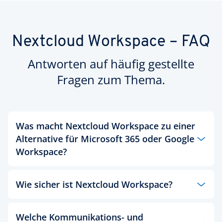
Nextcloud Workspace – FAQ
Antworten auf häufig gestellte
Fragen zum Thema.
Was macht Nextcloud Workspace zu einer
Alternative für Microsoft 365 oder Google
Workspace?
Nextcloud Workspace ist eine europäische,
Wie sicher ist Nextcloud Workspace?
DSGVO-konforme Kollaborationsplattform und
eine souveräne Alternative zu US-Lösungen. Ihre
Nextcloud Workspace garantiert höchste
Daten werden ausschließlich auf Servern in
Welche Kommunikations- und
Standards bei Datensouveränität und