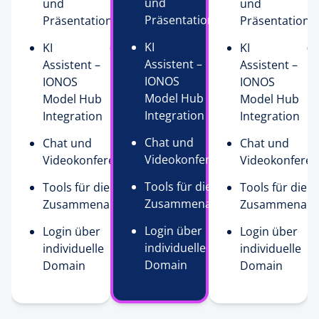
und
und
und
Präsentationen
Präsentationen
Präsentatione
KI
KI
KI
Assistent –
Assistent –
Assistent –
IONOS
IONOS
IONOS
Model Hub
Model Hub
Model Hub
Integration
Integration
Integration
Chat und
Chat und
Chat und
Videokonferenzen
Videokonferenzen
Videokonfere
Tools für die
Tools für die
Tools für die
Zusammenarbeit
Zusammenarbeit
Zusammenarb
Login über
Login über
Login über
individuelle
individuelle
individuelle
Domain
Domain
Domain