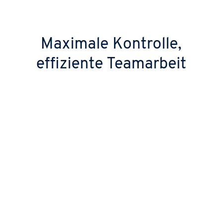
Maximale Kontrolle,
effiziente Teamarbeit
Höchster Schutz und
Datensicherheit
Ihre Daten werden DSGVO-konform in
deutschen Rechenzentren gehostet und
sind zusätzlich durch Zwei-Faktor-
Authentifizierung (2FA) geschützt.