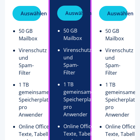
Auswählen
Auswählen
Auswählen
50 GB
50 GB
50 GB
Mailbox
Mailbox
Mailbox
Virenschutz
Virenschutz
Virenschutz
und
und
und
Spam-
Spam-
Spam-
Filter
Filter
Filter
1 TB
1 TB
1 TB
gemeinsamer
gemeinsamer
gemeinsamer
Speicherplatz
Speicherplatz
Speicherplatz
pro
pro
pro
Anwender
Anwender
Anwender
Online Office –
Online Office –
Online Office –
Texte, Tabellen
Texte, Tabellen
Texte, Tabelle