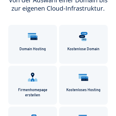
verkaufen, und die Art und Weise, wie Sie sie
zur eigenen Cloud-Infrastruktur.
verkaufen, weiter anpassen können.
Domain Hosting
Kostenlose Domain
Firmenhomepage
Kostenloses Hosting
erstellen