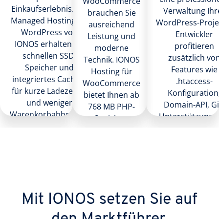
WooCommerce
Einkaufserlebnis. Mit
Verwaltung Ihr
brauchen Sie
Managed Hosting für
WordPress-Proje
ausreichend
WordPress von
Entwickler
Leistung und
IONOS erhalten Sie
profitieren
moderne
schnellen SSD-
zusätzlich vo
Technik. IONOS
Speicher und
Features wie
Hosting für
integriertes Caching
.htaccess-
WooCommerce
für kurze Ladezeiten
Konfiguration
bietet Ihnen ab
und weniger
Domain-API, Gi
768 MB PHP-
Warenkorbabbrüche.
Unterstützung 
Speicher,
IPv6-fähigem
HTTPS-
Hosting.
Unterstützung
und aktuelle
PHP-Versionen
für einen
stabilen
Mit IONOS setzen Sie auf
Betrieb.