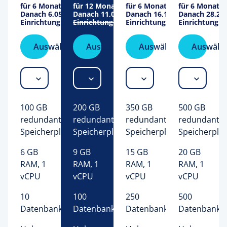
für 6 Monate
für 12 Monate
für 6 Monate
für 6 Monate
Danach
6,05 €
/Monat
Danach
11,09 €
/Monat
Danach
16,13 €
/Monat
Danach
28,24
Einrichtung
10,08 €
Einrichtung
10,08 €
Einrichtung
10,08 €
Einrichtung
1
Auswählen
Auswählen
Auswählen
Auswähl
100 GB 
200 GB 
350 GB 
500 GB 
redundanter 
redundanter 
redundanter 
redundanter
Speicherplatz 
Speicherplatz 
Speicherplatz 
Speicherplat
6 GB
9 GB
15 GB
20 GB
RAM, 1
RAM, 1
RAM, 1
RAM, 1
vCPU
vCPU
vCPU
vCPU
10 
100 
250 
500 
Datenbanken 
Datenbanken 
Datenbanken 
Datenbanke