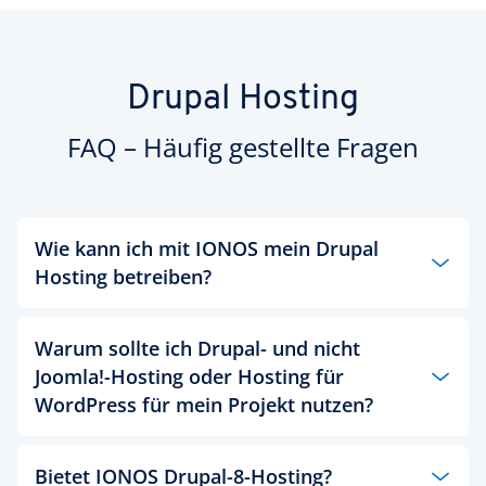
Drupal Hosting
FAQ – Häufig gestellte Fragen
Wie kann ich mit IONOS mein Drupal
Hosting betreiben?
Warum sollte ich Drupal- und nicht
Ganz einfach - um Ihre Drupal Projekte bei IONOS
Joomla!-Hosting oder Hosting für
zu betreiben, wählen Sie Drupal im IONOS App-
Center aus und schon können Sie starten. Ob
WordPress für mein Projekt nutzen?
Unternehmensauftritt, Onlineshop, eine komplette
Intranetlösung oder einen privaten Blog - mit
Drupal ist alles möglich.
Bietet IONOS Drupal-8-Hosting?