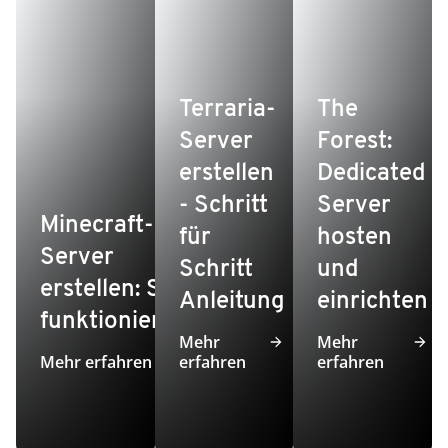
Terraria-
The
Server
Forest:
erstellen
Dedicated
- Schritt
Server
Minecraft-
für
hosten
Server
Schritt
und
erstellen: So
Anleitung
einrichten
funktioniert’s
Mehr
Mehr
Mehr erfahren
erfahren
erfahren