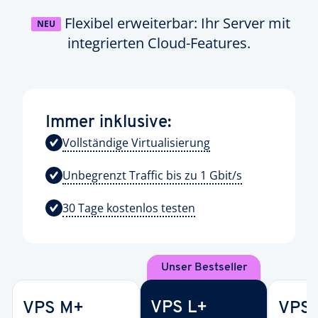
Flexibel erweiterbar: Ihr Server mit
NEU
integrierten Cloud-Features.
Immer inklusive:
Vollständige Virtualisierung
Unbegrenzt Traffic bis zu 1 Gbit/s
30 Tage kostenlos testen
Unser Bestseller
VPS L+
VPS M+
VPS 