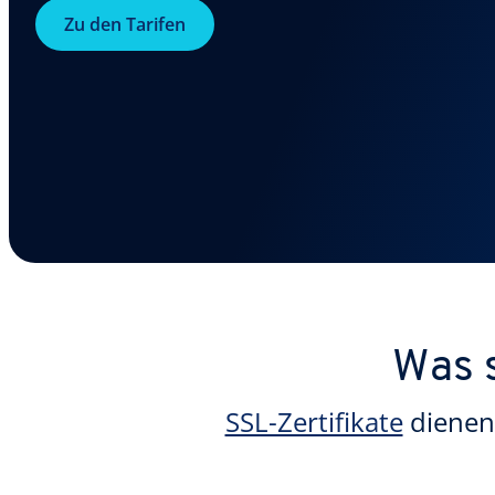
Zu den Tarifen
Was 
SSL-Zertifikate
dienen 