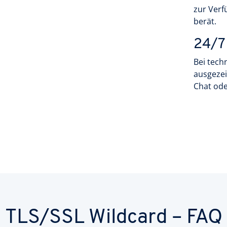
zur Verf
berät.
24/7
Bei tech
ausgezei
Chat ode
TLS/SSL Wildcard – FAQ