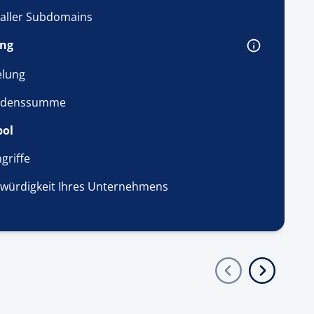
. aller Subdomains
ung
elung
hadenssumme
bol
griffe
swürdigkeit Ihres Unternehmens