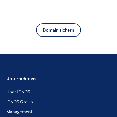
hängt vom Paket ab, welches Sie beim Domainkauf
ausgewählt haben. Die bekannteste Subdomain,
die wohl jeder Internetnutzer kennt, ist das Kürzel
WWW (World Wide Web).
Domain sichern
Unternehmen
Über IONOS
IONOS Group
Management