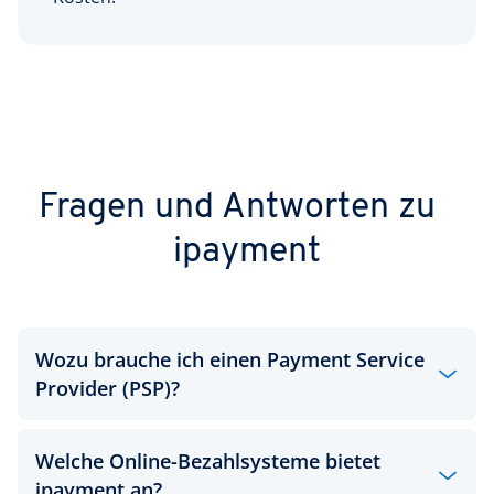
Fragen und Antworten zu
ipayment
Wozu brauche ich einen Payment Service
Provider (PSP)?
Welche Online-Bezahlsysteme bietet
Um die Attraktivität Ihres Onlineshops und die
ipayment an?
Zahl der Kaufabschlüsse zu steigern, sollten Sie