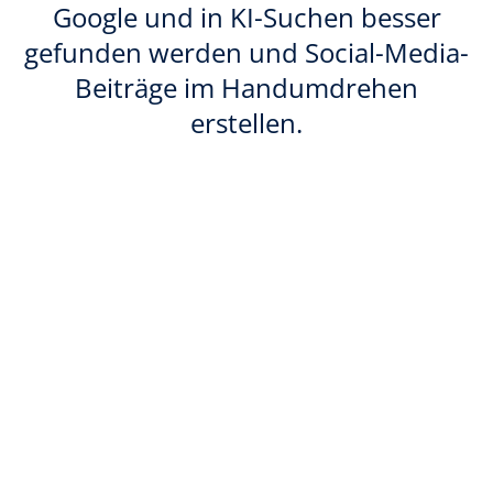
Google und in KI-Suchen besser
gefunden werden und Social-Media-
Beiträge im Handumdrehen
erstellen.
Social-Media-Posts in Sekunden
Der KI Marketing-Manager erstellt und plant
Ihre Beiträge zentral, während Sie diese per
Klick freigeben – für mehr Reichweite bei
minimalem Aufwand.