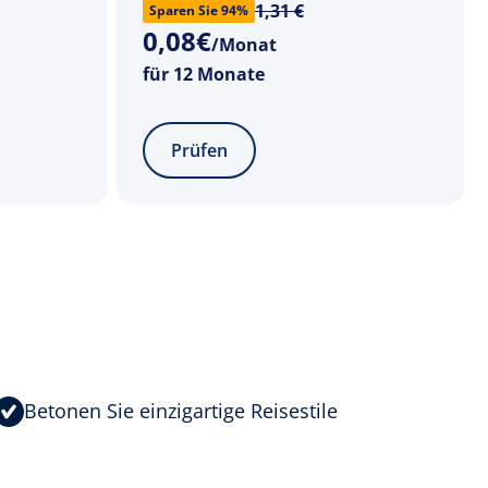
1,31 €
Sparen Sie 94%
0
,
08
€
/Monat
für 12 Monate
Prüfen
Betonen Sie einzigartige Reisestile