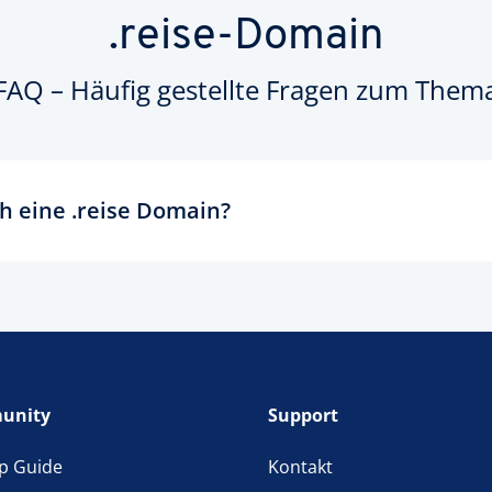
.reise-Domain
FAQ – Häufig gestellte Fragen zum Them
ch eine .reise Domain?
hrer .reise Domain geht bei IONOS schnell und unkompliziert. Unte
gen" finden Sie den Domaincheck, der Ihnen zunächst verrät, ob
 zur Verfügung steht. Geben Sie dazu einfach den gewünschten
hlen Sie die passende Kategorie. Für die Top-Level-Domain .reise w
". Nun wird Ihnen die Liste der möglichen Domain-Endungen ange
re Favoriten auswählen. Anschließend geben Sie Ihre Kontaktdate
unity
Support
ig über die aktuellen Entwicklungen auf dem Laufenden hält. Siche
domain auf ionos.de.
p Guide
Kontakt