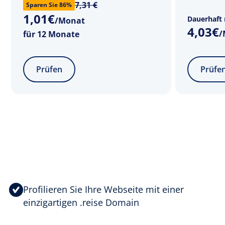
7,31 €
Sparen Sie 86%
1
,
01
€
Dauerhaft 
/Monat
4
,
03
€
/
für 12 Monate
Prüfen
Prüfe
Profilieren Sie Ihre Webseite mit einer
einzigartigen .reise Domain