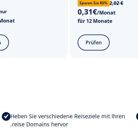
2,02 €
Sparen Sie 85%
0
,
31
€
nur
/Monat
Monat
für 12 Monate
n
Prüfen
Heben Sie verschiedene Reiseziele mit Ihren
.reise Domains hervor