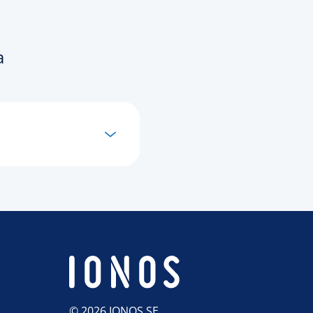
a
r der Rubrik
 Ihre
 Namen in das
ählen Sie z.B.
zeigt, aus der
n an, damit
rn Sie sich
© 2026 IONOS SE