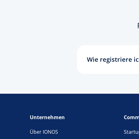
Wie registriere i
Die Reservierung I
„Neue Domainendun
Wunschdomain noch
Prüffeld ein und wä
„Reisen & Regionen
Sie ganz bequem Ih
Unternehmen
Comm
IONOS Sie regelmäß
gleich Ihre Wunsch
Über IONOS
Startu