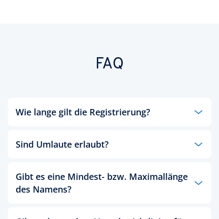
FAQ
Wie lange gilt die Registrierung?
Mindestens 12 Monate.
Sind Umlaute erlaubt?
Wenn Sie sich für eine .versicherung Endung
entscheiden, ist die Verwendung von Umlauten
Gibt es eine Mindest- bzw. Maximallänge
nicht möglich.
des Namens?
Zwischen 2 - 63 Zeichen.